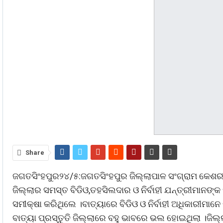
Share
ଜଗତସିଂହପୁର୨୪/୫:ଜଗତସିଂହପୁର ଜିଲ୍ଲାପାଳ ସଂଗ୍ରାମ କେଶର
ଜିଲ୍ଲାର ସମସ୍ତ ବିଡିଓ,ତହସିଲଦାର ଓ ନିର୍ବାହୀ ଯନ୍ତ୍ରୀମାନଙ୍
ସମୀକ୍ଷା କରିଥିଲେ ।ବାତ୍ୟାରେ ବିଡିଓ ଓ ନିର୍ବାହୀ ଅଧିକାରୀମା
ବାତ୍ୟା ପ୍ରସ୍ତୁତି ଜିଲ୍ଲାରେ ବହୁ ଭାବରେ ଭଲ ହୋଇଥିଲା ।ଜିଲ