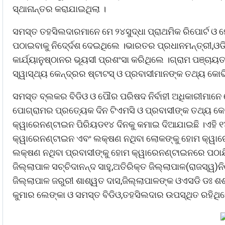
ସ୍ଥାନାନ୍ତର କରାଯାଇଥିଲା ।
ସମସ୍ତ ତହସିଲଦାରମାନେ ମେ ୨୪ସୁଦ୍ଧା ପ୍ରାଥମିକ ରିପୋର୍ଟ ଓ ମେ
ପଠାଇବାକୁ ନିଦେ୍ର୍ଦଶ ଦେଇଥିଲେ ।ଭାରତର ପ୍ରଧାନମନ୍ତ୍ରୀ,ଓ
କାର୍ଯ୍ୟାନୁଷ୍ଠାନର ଭୂୟସୀ ପ୍ରଶଂସା କରିଥିଲେ ।ଗ୍ରାମ ପଞ୍ଚ
ସ୍ୱାସ୍ଥ୍ୟ କେନ୍ଦ୍ରର ଷ୍ଟାଟସ୍ ଓ ପ୍ରବାସୀମାନଙ୍କ ତଥ୍ୟ କୋଭ
ସମସ୍ତ ବ୍ଲକର ବିଡିଓ ଓ ପୌର ପରିଷଦ ନିର୍ବାହୀ ଅଧିକାରୀମାନ
ପୋଗ୍ରାମର ପ୍ରତ୍ୟେକ ଦିନ ଟିଏମସି ଓ ପ୍ରବାସୀଙ୍କ ତଥ୍ୟ କୋ
କ୍ୱାରେନଣ୍ଟାଇନ ପିରିୟଡ୧୪ ଦିନକୁ କମାଇ ଦିଆଯାଇଛି ।ଏହି ୧୪
କ୍ୱାରେନଣ୍ଟାଇନ ଏବଂ ଲକ୍ଷଣ ନଥିବା ଲୋକଙ୍କୁ ହୋମ କ୍ୱାର
ଲକ୍ଷଣ ନଥିବା ପ୍ରବାସୀଙ୍କୁ ହୋମ କ୍ୱାରେନଣ୍ଟାଇନରେ ପଠାଯ
ଜିଲ୍ଲାପାଳ ସଚ୍ଚିଦାନନ୍ଦ ସାହୁ,ଅତିରିକ୍ତ ଜିଲ୍ଲାପାଳ(ରାଜସ୍ୱ)ନ
ଜିଲ୍ଲାପାଳ ଜରୁରୀ ଶାଶ୍ୱତ ଦାସ,ଜିଲ୍ଲାପାଳଙ୍କ ଓଏସଡି ଡଃ ଶ
କୁମାର ଲେଙ୍କା ଓ ସମସ୍ତ ବିଡିଓ,ତହସିଲଦାର ଉପସ୍ଥିତ ରହିଥି