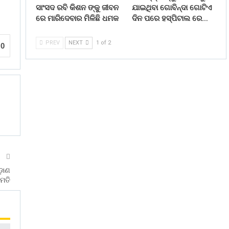
ସାଂସଦ ରବି କିଶନ ଙ୍କୁ ଜୀବନ
ଯାଇଥିବା ଗୋବିନ୍ଦା ଗୋଟିଏ
ରେ ମାରିଦେବାର ମିଳିଛି ଧମକ
ଦିନ ପରେ ହସ୍ପିଟାଲ ରେ…
PREV
NEXT
1 of 2
0
T
ଡ଼ାଣ
ମତି