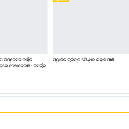
 ଡିପ୍ରେସନ କାହିଁକି
ମ୍ୟାଜିକ ଡ୍ରିଙ୍କ ସୈନ୍ଧବ ଲବଣ ପାଣି
ରେ ଦେଖାଦେଉଛି : ରିସର୍ଚ୍ଚ