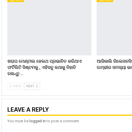
ଖରାପ ମେଣ୍ଟାଲ ହେଲଥ ପ୍ରଭାବିତ କରିଥାଏ
ଆଜିକାଲି ରିଲେସନସିପ
ଫର୍ଟିଲିଟି ସିଷ୍ଟମକୁ , ଏହିସବୁ କଥାକୁ ନିହାତି
ଗମ୍ଭୀର ସମସ୍ୟା ଭାବ
ରଖନ୍ତୁ…
PREV
NEXT
LEAVE A REPLY
You must be
logged in
to post a comment.