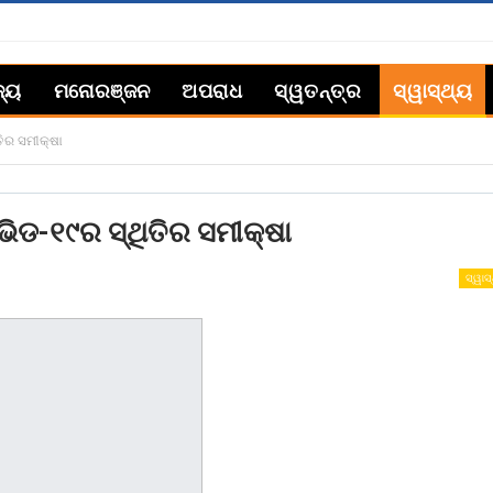
ଜ୍ୟ
ମନୋରଞ୍ଜନ
ଅପରାଧ
ସ୍ୱତନ୍ତ୍ର
ସ୍ୱାସ୍ଥ୍ୟ
ତିର ସମୀକ୍ଷା
ଭିଡ-୧୯ର ସ୍ଥିତିର ସମୀକ୍ଷା
ସ୍ୱାସ