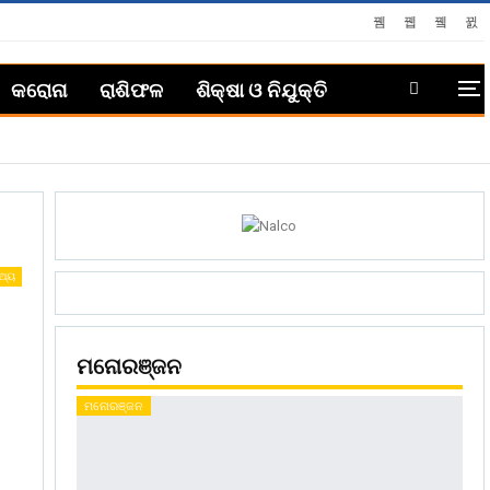
କରୋନା
ରାଶିଫଳ
ଶିକ୍ଷା ଓ ନିଯୁକ୍ତି
୍ଥ୍ୟ
ମନୋରଞ୍ଜନ
ମନୋରଞ୍ଜନ