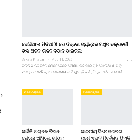
ସୋସିଆଲ ମିଡ଼ିଆ X ରେ ଡିସ୍କୋ ଡ୍ୟାନ୍ସର ମିଥୁନ ଚକ୍ରବର୍ତୀ
ଙ୍କ ଅଜବ-ଗଜବ ବୟାନ ଭାଇରଲ
Sakala Khabar
Aug 14, 2025
0
ବଲିଉଡ ଜଗତରେ ଯେତେବେଳେ କୌଣସି କଳାକାର ମୁହଁ ଖୋଲିଥାଏ, ତାକୁ
ସମସ୍ତେ ଚଳଚିତ୍ରର ଡାଇଲଗ ଭାବି ଶୁଣନ୍ତିନାହିଁ , କିନ୍ତୁ ବର୍ତମାନ ଯେଉଁ…
ମନୋରଞ୍ଜନ
ମନୋରଞ୍ଜନ
0
େ
କାହିଁକି ଅଚାନକ ବିବାଦ
ଭାରତୀୟ ସିନେ ଜଗତର
ଘେରକୁ ଆସିଲେ ଗାୟକ
ଜଣେ ଏଭଳି ନିର୍ଦେଶକ ଯିଏକି