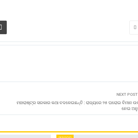
NEXT POS
ମହାରାଷ୍ଟ୍ର ସରକାର କଥା ବଦଳେଇଛନ୍ତି : ରାଜ୍ୟରେ ୨୫ ଘରୋଇ ବିମାନ ଉ
ନେଇ ଅନୁ
ସ୍ୱାସ୍ଥ୍ୟ