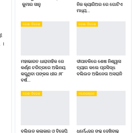
କୁମାର ସାନୁ
ନିଜ କ୍ୟାରିଅର ରେ ଗୋଟିଏ
ମଧ୍ୟ…
ଦେଶ- ବିଦେଶ
ଦେଶ- ବିଦେଶ
ୀ
 ।
ମହାଭାରତ ଧାରାବାହିକ ରେ
ଦୀପାବଳିରେ ଶେଷ ନିଶ୍ୱାସ
କର୍ଣ୍ଣ ଚରିତ୍ରରେ ଅଭିନୟ
ତ୍ୟାଗ କଲେ ପ୍ରସିଦ୍ଧ
କରୁଥିବା ପଙ୍କଜ ଧୀର ୬୮
ବଲିଉଡ ଅଭିନେତା ଅସରାନି
ବର୍ଷ…
ଦେଶ- ବିଦେଶ
ମନୋରଞ୍ଜନ
ବଲିଉଡ କଳାକାର ଓ ବିଜେପି
ଧର୍ମେନ୍ଦ୍ର ଙ୍କୁ ଦେଖିବାକୁ