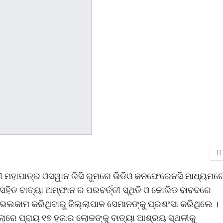
ୀ ମହାପାତ୍ର ଓସୱାନ ଭିସି ରୁମରେ ଭିଡିଓ କନଫେରେନସି ମାଧ୍ୟମର
କ ସହିତ ବାତ୍ୟା ଅମ୍ଫାନ ର ପରବର୍ତ୍ତୀ ସ୍ଥିତି ଓ କୋଭିଡ ବାବଦରେ
ନେ ଭଲକାମ କରିଥିବାରୁ ଜିଲ୍ଲାପାଳ ସେମାନଙ୍କୁ ପ୍ରଶଂସା କରିଥିଲେ ।
୍ଲାରେ ପ୍ରାୟ ୧୭ ହଜାର ଲୋକଙ୍କୁ ବାତ୍ୟା ଆଶ୍ରୟ ସ୍ଥଳୀକୁ