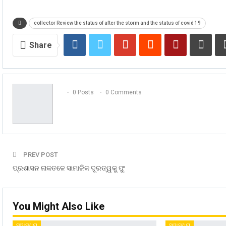
collector Review the status of after the storm and the status of covid 19
Share
0 Posts
0 Comments
PREV POST
ପ୍ରଶାସନ ନାକତଳେ ସାମାଜିକ ଦୂରତ୍ୱକୁ ଫୁ
You Might Also Like
ସ୍ୱାସ୍ଥ୍ୟ
ସ୍ୱାସ୍ଥ୍ୟ