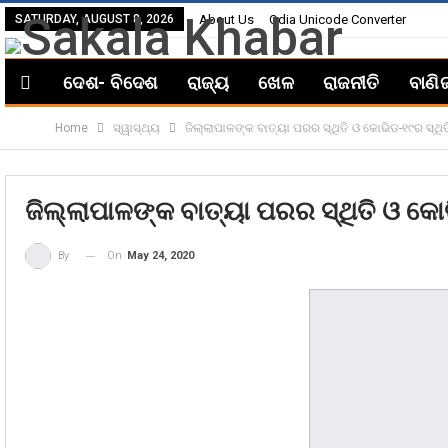
SATURDAY, AUGUST 8, 2026
About Us
Odia Unicode Converter
ଦେଶ- ବିଦେଶ
ରାଜ୍ୟ
ଖେଳ
ରାଜନୀତି
ବାଣି
Home
ସ୍ୱାସ୍ଥ୍ୟ
ଜିଲ୍ଲାପାଳଙ୍କ ବାତ୍ୟା ପରର ସ୍ଥିତି ଓ କୋଭିଡ-୧୯ର ସ୍ଥି
ଜିଲ୍ଲାପାଳଙ୍କ ବାତ୍ୟା ପରର ସ୍ଥିତି ଓ କୋ
On
May 24, 2020
By