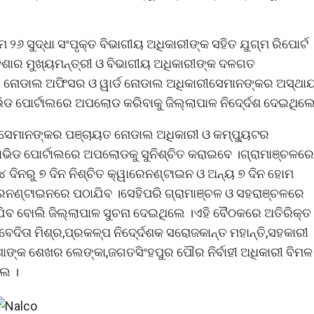
 ୨୬ ସୁଦ୍ଧା ସଂପୃକ୍ତ ବିଭାଗୀୟ ଅଧିକାରୀଙ୍କ ସହିତ ଯୁଗ୍ମ ରିପୋର୍ଟ
ଡିଶାର ମୁଖ୍ୟମନ୍ତ୍ରୀ ଓ ବିଭାଗୀୟ ଅଧିକାରୀଙ୍କ ଦଳଗତ
ାୟତ ନୋଡାଲ ଅଫିସର ଓ ୱାର୍ଡ ନୋଡାଲ ଅଧିକାରୀସେମାନଙ୍କର ଅସ୍ଥାୟ
ିଡ ପୋର୍ଟାଲରେ ଅପଲୋଡ କରିବାକୁ ଜିଲ୍ଲାପାଳ ନିଦେ୍ର୍ଦଶ ଦେଇଥିଲେ
େ ସେମାନଙ୍କର ପଞ୍ଚାୟତ ନୋଡାଲ ଅଧିକାରୀ ଓ କମ୍ପ୍ୟୁଟର
ଭିଡ ପୋର୍ଟାଲରେ ଅପଲୋଡକୁ ସୁନିଶ୍ଚିତ କରାଇବେ ।ଗ୍ରାମାଞ୍ଚଳରେ
 ଦିନରୁ ୭ ଦିନ ନିଶ୍ଚିତ କ୍ୱାରେନଣ୍ଟାଇନ ଓ ଅନ୍ୟ ୭ ଦିନ ହୋମ
େନଣ୍ଟାଇନରେ ପଠାଯିବ ।ସେହିପରି ଗ୍ରାମାଞ୍ଚଳ ଓ ସହରାଞ୍ଚଳରେ
ିବ ବୋଲି ଜିଲ୍ଲାପାଳ ସୁଚନା ଦେଇଥିଲେ ।ଏହି ବୈଠକରେ ଅତିରିକ୍ତ
ିବେଦିତା ମିଶ୍ର,ପ୍ରକଳ୍ପ ନିଦେ୍ର୍ଦଶକ ସରୋଜକାନ୍ତ ମହାନ୍ତି,ସହକାରୀ
ଶାଙ୍କ ଶେଖର ଲେଙ୍କା,ଜଗତସିଂହପୁର ପୌର ନିର୍ବାହୀ ଅଧିକାରୀ ବିମଳ
ଲେ ।