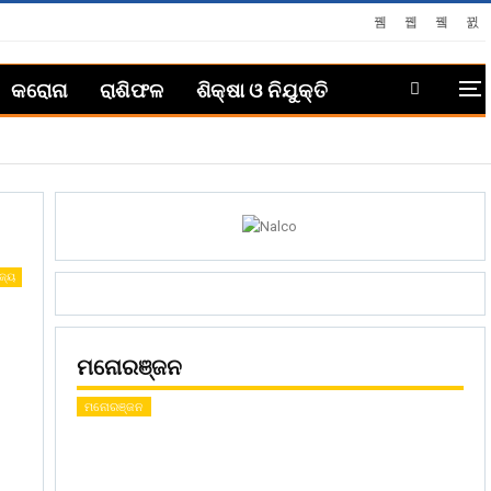
କରୋନା
ରାଶିଫଳ
ଶିକ୍ଷା ଓ ନିଯୁକ୍ତି
ଜ୍ୟ
ମନୋରଞ୍ଜନ
ମନୋରଞ୍ଜନ