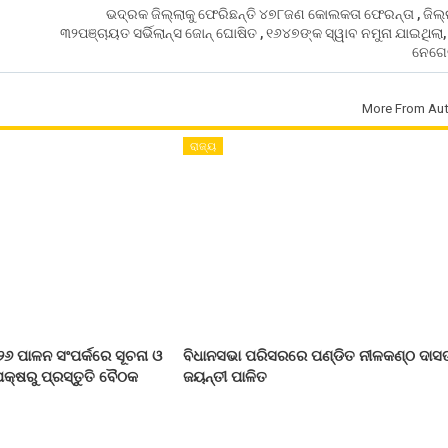
ଭଦ୍ରକ ଜିଲ୍ଲାକୁ ଫେରିଛନ୍ତି ୪୭୮ଜଣ କୋଲକତା ଫେରନ୍ତା , ଜିଲ
୩୨ପଞ୍ଚାୟତ ସର୍ଭିଲାନ୍ସ ଜୋନ୍ ଘୋଷିତ , ୧୬୪୭ଙ୍କ ସ୍ୱାବ ନମୁନା ଯାଇଥିଲା,
ନେଗେଟ
More From Aut
ରାଜ୍ୟ
୨୬ ପାଳନ ସଂପର୍କରେ ସୂଚନା ଓ
ବିଧାନସଭା ପରିସରରେ ପଣ୍ଡିତ ନୀଳକଣ୍ଠ ଦାସ
କ୍ଷରୁ ପ୍ରସ୍ତୁତି ବୈଠକ
ଜୟନ୍ତୀ ପାଳିତ