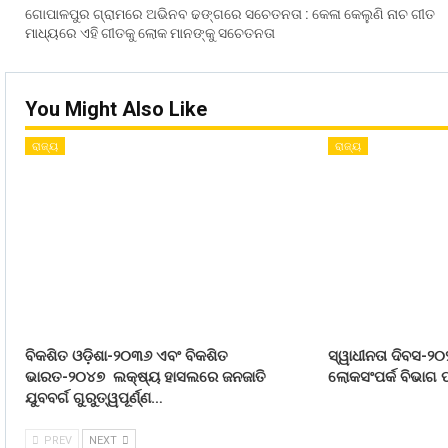
ଗୋପାଳପୁର ଗ୍ରାମରେ ଅଭିନବ ଢଙ୍ଗରେ ସଚେତନତା : କେଳା କେଲୁଣି ନାଚ ଗୀତ
ମାଧ୍ୟରେ ଏହି ଗୀତକୁ ଲୋକ ମାନଙ୍କୁ ସଚେତନତା
You Might Also Like
ରାଜ୍ୟ
ରାଜ୍ୟ
ବିକଶିତ ଓଡ଼ିଶା-୨୦୩୬ ଏବଂ ବିକଶିତ
ସ୍ୱାଧୀନତା ଦିବସ-୨୦
ଭାରତ-୨୦୪୭ ଲକ୍ଷ୍ୟ ହାସଲରେ ଜନଜାତି
ଲୋକସଂପର୍କ ବିଭାଗ ପ
ଯୁବବର୍ଗ ଗୁରୁତ୍ୱପୂର୍ଣ୍ଣ…
PREV
NEXT