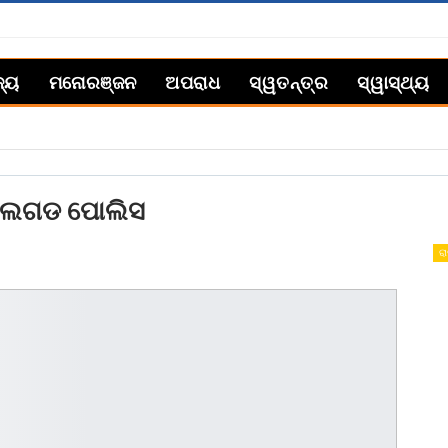
ଜ୍ୟ
ମନୋରଞ୍ଜନ
ଅପରାଧ
ସ୍ୱତନ୍ତ୍ର
ସ୍ୱାସ୍ଥ୍ୟ
ବୋଲଗଡ ପୋଲିସ
ରା