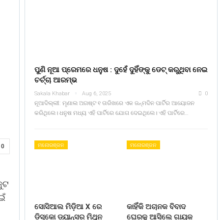
ପୁଣି ନୂଆ ପ୍ରେମରେ ଧନୁଷ : ଦୁହେଁ ଦୁହିଁଙ୍କୁ ଡେଟ୍ କରୁଥିବା ନେଇ
ଚର୍ଚ୍ଚା ଆରମ୍ଭ
Sakala Khabar
Aug 6, 2025
0
ନୂଆଦିଲ୍ଲୀ: ମୃଣାଲ ଅଗଷ୍ଟ ୧ ତାରିଖରେ ଏକ ଜନ୍ମଦିନ ପାର୍ଟିର ଆୟୋଜନ
କରିଥିଲେ। ଧନୁଷ ମଧ୍ୟ ଏହି ପାର୍ଟିରେ ଯୋଗ ଦେଇଥିଲେ। ଏହି ପାର୍ଟିରେ…
ମନୋରଞ୍ଜନ
ମନୋରଞ୍ଜନ
0
କୁଟ
ଇଁ
ସୋସିଆଲ ମିଡ଼ିଆ X ରେ
କାହିଁକି ଅଚାନକ ବିବାଦ
ଡିସ୍କୋ ଡ୍ୟାନ୍ସର ମିଥୁନ
ଘେରକୁ ଆସିଲେ ଗାୟକ