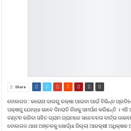
Share
ବୋଲଗଡ : କରୋନା ଦାଉରୁ ରକ୍ଷା ପାଇବା ପାଇଁ ବିଭିନ୍ନ ପ୍ର
ପକ୍ଷରୁ ଯୋଦ୍ଧା ଭାବେ ଦିନରାତି ନିଜକୁ ସମର୍ପଣ କରିଛନ୍ତି ।
ବଣ୍ଟନ କରିବା ସହିତ ଗ୍ରାମ ଗ୍ରାମରେ ସଚେତନତା ବାର୍ତ୍ତା ଡାକ
ବୋଲଗଡ ଥାନା ଅଞ୍ଚଳକୁ ଖୋର୍ଦ୍ଧା ଜିଲ୍ଲା ଆରକ୍ଷୀ ଅଧିକ୍ଷକ ଅ