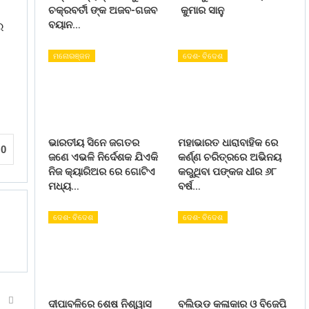
ଚକ୍ରବର୍ତୀ ଙ୍କ ଅଜବ-ଗଜବ
କୁମାର ସାନୁ
ବୟାନ…
ର
ମନୋରଞ୍ଜନ
ଦେଶ- ବିଦେଶ
ଭାରତୀୟ ସିନେ ଜଗତର
ମହାଭାରତ ଧାରାବାହିକ ରେ
0
ଜଣେ ଏଭଳି ନିର୍ଦେଶକ ଯିଏକି
କର୍ଣ୍ଣ ଚରିତ୍ରରେ ଅଭିନୟ
ନିଜ କ୍ୟାରିଅର ରେ ଗୋଟିଏ
କରୁଥିବା ପଙ୍କଜ ଧୀର ୬୮
ମଧ୍ୟ…
ବର୍ଷ…
ଦେଶ- ବିଦେଶ
ଦେଶ- ବିଦେଶ
T
ଦୀପାବଳିରେ ଶେଷ ନିଶ୍ୱାସ
ବଲିଉଡ କଳାକାର ଓ ବିଜେପି