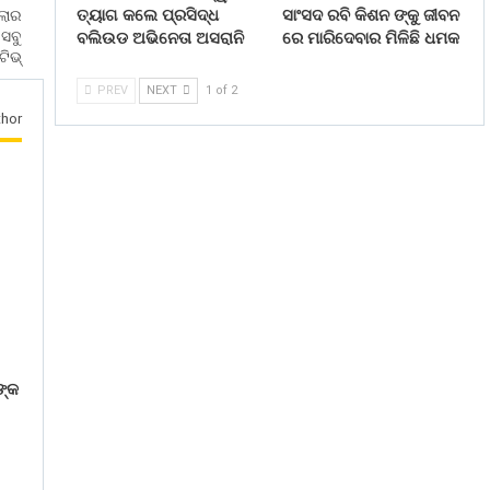
ତ୍ୟାଗ କଲେ ପ୍ରସିଦ୍ଧ
ସାଂସଦ ରବି କିଶନ ଙ୍କୁ ଜୀବନ
୍ଲାର
 ସବୁ
ବଲିଉଡ ଅଭିନେତା ଅସରାନି
ରେ ମାରିଦେବାର ମିଳିଛି ଧମକ
ିଭ୍
PREV
NEXT
1 of 2
hor
ଙ୍କ