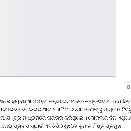
ତିଶେଧକ ବ୍ୟବସ୍ଥା ଗ୍ରହଣ କରାଯାଇଥିବାବେଳେ ପ୍ରଶାସନ ଓ ପୋଲିସ
 ଏହି ଅବସରରେ ବୋଲଗଡ ଥାନା ପୋଲିସ ଜନସାଧାରଣଙ୍କୁ ମାସ୍କ ଓ ବିସ୍
ବାଜୀ ଯନ୍ତ୍ର ମାଧ୍ୟମରେ ପ୍ରଚାର କରିଥିଲେ । ସୋମବାର ଦିନ ଏଥିପା
ଜେୟ ପ୍ରତାପ ସ୍ୱାଇଁ,ଏସଡିପିଓ ଶୁଶୀଲ କୁମାର ମିଶ୍ର ପ୍ରମୁଖ