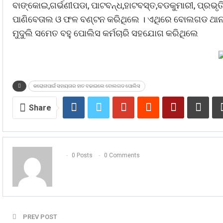
ବାଙ୍କୋଇ,ଗର୍ଭଣୀପଡା, ପାଟବନ୍ଧ,ହାଟବସ୍ତ,ବଡକୁମାରୀ, ପ୍ରଭୃତି
ପାଣିବେତାଲ ଓ ଫଳ ବଣ୍ଟନ କରିଥିଲେ । ଏଥିରେ ବୋଲଗଡ ଥାନା
ମୁଦୁଲି ସମେତ ବହୁ ପୋଲିସ କର୍ମଚାରି ସହଯୋଗ କରିଥିଲେ
କରୋନାପାଇଁ ସହାୟତାର ହାତ ବଢାଇଲେ ବୋଲଗଡ ପୋଲିସ
Share
0 Posts
0 Comments
PREV POST