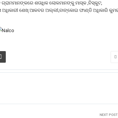
 ଗ୍ରାମମାନଙ୍କରେ ଶତାଧିକ ଲୋକମାନଙ୍କୁ ମାସ୍କ ,ବିସ୍କୁଟ,
 ଅଧିକାରୀ ଶେଖ୍ ଆକବର ଅଲ୍ଲୀ,ବାଙ୍କୋଇ ଫାଣ୍ଡି ଅଧିକାରି କୁମ
NEXT POS