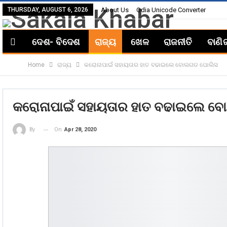
THURSDAY, AUGUST 6, 2026
About Us
Odia Unicode Converter
ଦେଶ- ବିଦେଶ
ରାଜ୍ୟ
ଖେଳ
ରାଜନୀତି
ବାଣି
Home
ରାଜ୍ୟ
କରୋନାପାଇଁ ସହାୟତାର ହାତ ବଢାଇଲେ ବୋଲଗଡ ପୋଲିସ
କରୋନାପାଇଁ ସହାୟତାର ହାତ ବଢାଇଲେ 
On
Apr 28, 2020
By