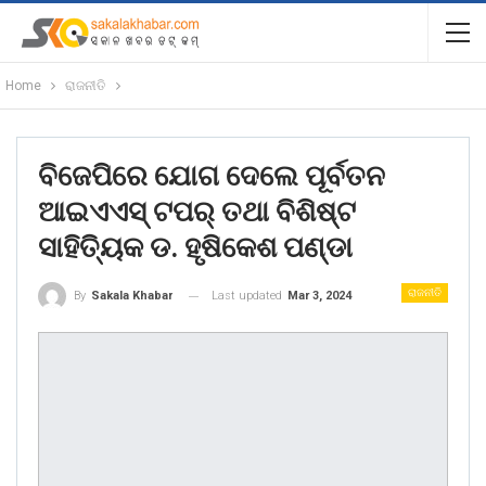
Home
ରାଜନୀତି
ବିଜେପିରେ ଯୋଗ ଦେଲେ ପୂର୍ବତନ
ଆଇଏଏସ୍ ଟପର୍ ତଥା ବିଶିଷ୍ଟ
ସାହିତ୍ୟିକ ଡ. ହୃଷିକେଶ ପଣ୍ଡା
ରାଜନୀତି
Last updated
Mar 3, 2024
By
Sakala Khabar