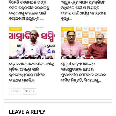
ବିଜେଡି ନେତାମାନେ ତାଙ୍କ
‘ସ୍ୱତନ୍ତ୍ର ସଘନ ପ୍ରକ୍ରିୟା’
ଦଳର ତକ୍ରାଳୀନ ସରକାରକୁ
ଅଧିନରେ ଦାବୀ ଓ ଆପତ୍ତି
ବଦ୍ନାମୀରୁ ବଂଚାଇବା ପାଇଁ
ଦାଖଲ ପାଇଁ ଧାର୍ଯ୍ୟ ସମୟସୀମା
ବୟାନବାଜୀ କରୁଛନ୍ତି :…
ବୃଦ୍ଧି…
ରାଜନୀତି
ରାଜନୀତି
ଜନ୍ମସ୍ଥାନ ବାରଣାସୀର କାଶୀରୁ
ସ୍ୱାମୀ ଲକ୍ଷ୍ମଣାନନ୍ଦ
ମୃତିକା ଆସନ୍ତା କାଲି
ସରସ୍ୱତୀଙ୍କ ନାମରେ
ଭୁବନେଶ୍ୱରରେ ପହଁଚିବ:
ଫୁଲବାଣୀର ମେଡିକାଲ କଲେଜ
ବାଇଧର ମଲ୍ଲିକ
ନାମିତ ନିଷ୍ପତି, ସିଏମ୍‌ଓରୁ…
PREV
NEXT
LEAVE A REPLY