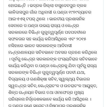
ହୋଇଛନ୍ତି । ଭଦ୍ରକ ଜିଲ୍ଲା ବାସୁଦେବପୁର ବ୍ଲକ
କାଳିଦାସପୁର ଗାଁର ଅଧିବାସୀ ଡ.ପଣ୍ଡା ୧୯୭୯ବ୍ୟାଚର
ଆଇଏଏସ୍ ଟପର୍ ଥିଲେ । ଭାରତୀୟ ପ୍ରଶାସନିକ
ସେବାରେ ଡ.ପଣ୍ଡା ଉଭୟ ରାଜ୍ୟ ଓ କେନ୍ଦ୍ର
ସରକାରରେ ବିଭିନ୍ନ ଗୁରୁତ୍ୱପୂର୍ଣ୍ଣ ପଦପଦବୀରେ
ସଫଳତାର ସହ କାର୍ଯ୍ୟ କରିଆସିଥିଲେ ଏବଂ ୨୦୧୫
ମସିହାରେ ଭାରତ ସରକାରଙ୍କ ଆଦିବାସୀ
ମନ୍ତ୍ରଣାଳୟର ସଚିବଭାବେ ଅବସର ଗ୍ରହଣ କରିଥିଲେ
। ପୂର୍ବରୁ କେନ୍ଦ୍ର ସରକାରଙ୍କ ପଂଚାୟତିରାଜ ସଚିବଭାବେ
କାର୍ଯ୍ୟ କରିଥିବା ଡ.ପଣ୍ଡା କେନ୍ଦ୍ରକୁ ଯିବା ପୂର୍ବରୁ ରାଜ୍ୟ
ସରକାରଙ୍କ ବିଭିନ୍ନ ଗୁରୁତ୍ୱପୂର୍ଣ୍ଣ ପଦବୀ ଯଥା,
ବିଦ୍ୟାଳୟ ଓ ଗଣଶିକ୍ଷା ସଚିବ, ସ୍ୱାସ୍ଥ୍ୟ ବିଭାଗର
ସ୍ୱତନ୍ତ୍ର ସଚିବ, କେନ୍ଦ୍ରାଚଂଳ ଓ ଉତରାଚଂଳ ଆୟୁକ୍ତ,
ଶିଳ୍ପ ଉନ୍ନୟନ ବିଭାଗ ତଥା ଓମଫେଡ୍‌ର ମୁଖ୍ୟ
ପରିଚାଳନା ନିର୍ଦ୍ଦେଶକଭାବେ କାର୍ଯ୍ୟ କରି ଆସିଥିଲେ ।
ଡ.ପଣ୍ଡା ଜଣେ ସଚୋଟ ଓ ନିଷ୍ଠାପର ପ୍ରଶାସନିକ