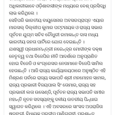
ଅଧିକାରୀଭାବେ ଓଡ଼ିଶାବାସୀଙ୍କ ମଧ୍ୟରେ ବେଶ୍ ପ୍ରସିଦ୍ଧି
ଲାଭ କରିଥିଲେ ।
ସେହିପରି ଭାରତୀୟ ବାୟୁସେନାର ଅବସରପ୍ରାପ୍ତ ଏୟାର
ମାରସଲ୍ ଦିଲ୍ଲୀପ କୁମାର ପଟ୍ଟନାୟକ ଓ ରାଜ୍ୟ ସଭାର
ପୂର୍ବତନ ଯୁଗ୍ମ ସଚିବ ଚୌଧୁରୀ ରମାକାନ୍ତ ଦାସ ମଧ୍ୟ
ଭାରତୀୟ ଜନତା ପାର୍ଟିରେ ଯୋଗ ଦେଇଛନ୍ତି ।
ଯଶସ୍ୱୀ ପ୍ରଧାନମନ୍ତ୍ରୀ ନରେନ୍ଦ୍ର ମୋଦୀଙ୍କ ଦକ୍ଷ
ନେତୃତ୍ୱ ତଥା ବିଜେପିର ନୀତି ଆଦର୍ଶରେ ଅନୁପ୍ରାଣିତ
ହୋଇ ବିଜେଡି ଓ କଂଗ୍ରେସର ନେତାମାନେ ବିଜେପି ସାମିଲ
ହେଉଛନ୍ତି । ଆଜି ରାଜ୍ୟ କାର୍ଯ୍ୟାଳୟଠାରେ ଅନୁଷ୍ଠିତ ଏହି
ମିଶ୍ରଣ ପର୍ବରେ ରାଜ୍ୟ ସଭାପତି ଶ୍ରୀ ମନମୋହନ ସାମଲ,
ରାଜ୍ୟ ପ୍ରଭାରୀ ବିଜୟପାଲ ସିଂ ତୋମାର, ରାଜ୍ୟ ସହ
ପ୍ରଭାରୀ ଲତା ଉସେଣ୍ଡି, ପୂର୍ବତନ ରାଜ୍ୟ ସଭାପତି ସମୀର
ମହାନ୍ତି ନୂତନ ସଦସ୍ୟଙ୍କୁ ଦଳୀୟ ଉତରୀୟ ପିନ୍ଧାଇ
ସ୍ୱାଗତ କରିଥିଲେ । ଏହି ଅବସରରେ ସାଂସଦ ଅପରାଜିତା
ଷଡଙ୍ଗୀ, ବିଧାୟକ ପ୍ରଦୀପ ପାଣିଗ୍ରାହୀ, ପ୍ରଶାନ୍ତ