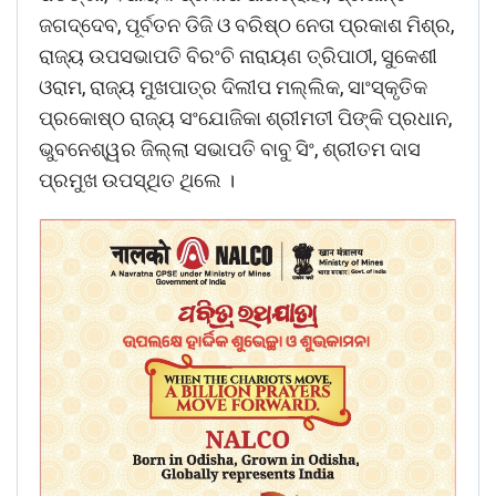
ଜଗଦ୍ଦେବ, ପୂର୍ବତନ ଡିଜି ଓ ବରିଷ୍ଠ ନେତା ପ୍ରକାଶ ମିଶ୍ର,
ରାଜ୍ୟ ଉପସଭାପତି ବିରଂଚି ନାରାୟଣ ତ୍ରିପାଠୀ, ସୁକେଶୀ
ଓରାମ, ରାଜ୍ୟ ମୁଖପାତ୍ର ଦିଲୀପ ମଲ୍ଲିକ, ସାଂସ୍କୃତିକ
ପ୍ରକୋଷ୍ଠ ରାଜ୍ୟ ସଂଯୋଜିକା ଶ୍ରୀମତୀ ପିଙ୍କି ପ୍ରଧାନ,
ଭୁବନେଶ୍ୱର ଜିଲ୍ଲା ସଭାପତି ବାବୁ ସିଂ, ଶ୍ରୀତମ ଦାସ
ପ୍ରମୁଖ ଉପସ୍ଥିତ ଥିଲେ ।