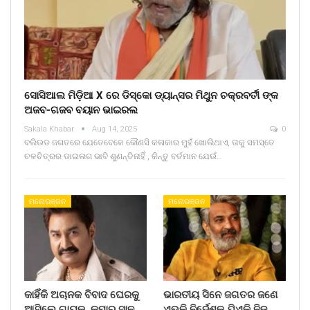
ସୋସିଆଲ ମିଡ଼ିଆ X ରେ ଡିସ୍କୋ ଡ୍ୟାନ୍ସର ମିଥୁନ ଚକ୍ରବର୍ତୀ ଙ୍କ
ଅଜବ-ଗଜବ ବୟାନ ଭାଇରଲ
Sakala Khabar
Aug 14, 2025
0
ବଲିଉଡ ଜଗତରେ ଯେତେବେଳେ କୌଣସି କଳାକାର ମୁହଁ ଖୋଲିଥାଏ, ତାକୁ ସମସ୍ତେ
ଚଳଚିତ୍ରର ଡାଇଲଗ ଭାବି ଶୁଣନ୍ତିନାହିଁ , କିନ୍ତୁ ବର୍ତମାନ ଯେଉଁ…
ମନୋରଞ୍ଜନ
ମନୋରଞ୍ଜନ
କାହିଁକି ଅଚାନକ ବିବାଦ ଘେରକୁ
ଭାରତୀୟ ସିନେ ଜଗତର ଜଣେ
ଆସିଲେ ଗାୟକ କୁମାର ସାନୁ
ଏଭଳି ନିର୍ଦେଶକ ଯିଏକି ନିଜ