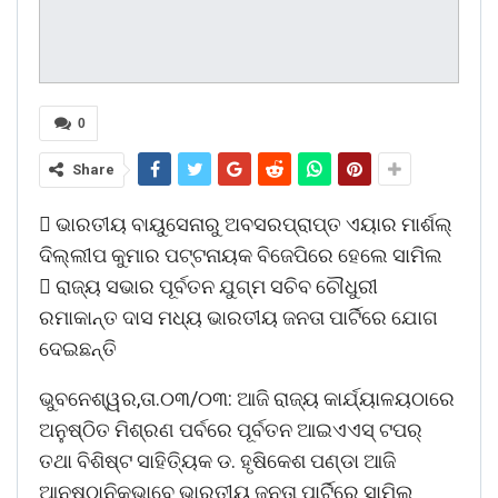
0
Share
 ଭାରତୀୟ ବାୟୁସେନାରୁ ଅବସରପ୍ରାପ୍ତ ଏୟାର ମାର୍ଶଲ୍
ଦିଲ୍ଲୀପ କୁମାର ପଟ୍ଟନାୟକ ବିଜେପିରେ ହେଲେ ସାମିଲ
 ରାଜ୍ୟ ସଭାର ପୂର୍ବତନ ଯୁଗ୍ମ ସଚିବ ଚୌଧୁରୀ
ରମାକାନ୍ତ ଦାସ ମଧ୍ୟ ଭାରତୀୟ ଜନତା ପାର୍ଟିରେ ଯୋଗ
ଦେଇଛନ୍ତି
ଭୁବନେଶ୍ୱର,ତା.୦୩/୦୩: ଆଜି ରାଜ୍ୟ କାର୍ଯ୍ୟାଳୟଠାରେ
ଅନୁଷ୍ଠିତ ମିଶ୍ରଣ ପର୍ବରେ ପୂର୍ବତନ ଆଇଏଏସ୍ ଟପର୍
ତଥା ବିଶିଷ୍ଟ ସାହିତ୍ୟିକ ଡ. ହୃଷିକେଶ ପଣ୍ଡା ଆଜି
ଆନୁଷ୍ଠାନିକଭାବେ ଭାରତୀୟ ଜନତା ପାର୍ଟିରେ ସାମିଲ