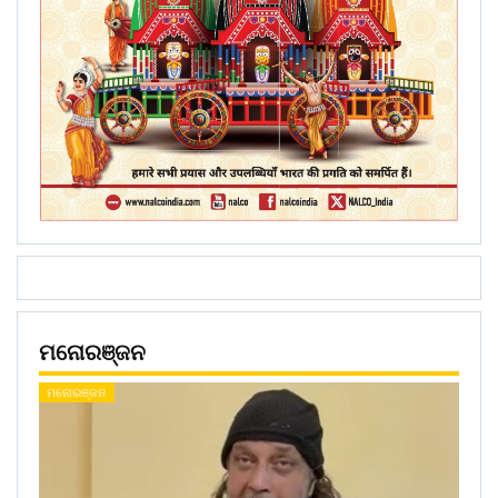
ମନୋରଞ୍ଜନ
ମନୋରଞ୍ଜନ