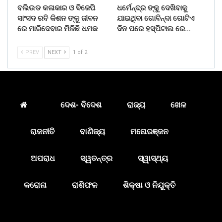
ବଲିଉଡ କଳାକାର ଓ ବିଜେପି
ଧର୍ମେନ୍ଦ୍ର ଙ୍କୁ ଦେଖିବାକୁ
ସାଂସଦ ରବି କିଶନ ଙ୍କୁ ଜୀବନ
ଯାଇଥିବା ଗୋବିନ୍ଦା ଗୋଟିଏ
ରେ ମାରିଦେବାର ମିଳିଛି ଧମକ
ଦିନ ପରେ ହସ୍ପିଟାଲ ରେ…
PREV
NEXT
1 of 2
ଦେଶ- ବିଦେଶ
ରାଜ୍ୟ
ଖେଳ
ରାଜନୀତି
ବାଣିଜ୍ୟ
ମନୋରଞ୍ଜନ
ଅପରାଧ
ସ୍ୱତନ୍ତ୍ର
ସ୍ୱାସ୍ଥ୍ୟ
କରୋନା
ରାଶିଫଳ
ଶିକ୍ଷା ଓ ନିଯୁକ୍ତି