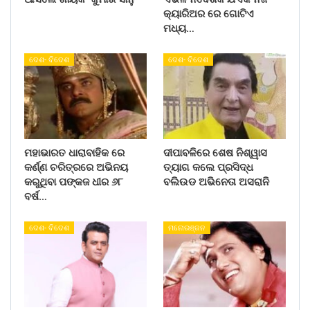
କ୍ୟାରିଅର ରେ ଗୋଟିଏ
ମଧ୍ୟ…
ଦେଶ- ବିଦେଶ
ଦେଶ- ବିଦେଶ
ମହାଭାରତ ଧାରାବାହିକ ରେ
ଦୀପାବଳିରେ ଶେଷ ନିଶ୍ୱାସ
କର୍ଣ୍ଣ ଚରିତ୍ରରେ ଅଭିନୟ
ତ୍ୟାଗ କଲେ ପ୍ରସିଦ୍ଧ
କରୁଥିବା ପଙ୍କଜ ଧୀର ୬୮
ବଲିଉଡ ଅଭିନେତା ଅସରାନି
ବର୍ଷ…
ଦେଶ- ବିଦେଶ
ମନୋରଞ୍ଜନ