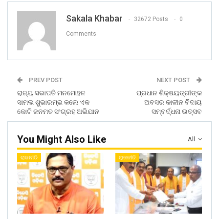
Sakala Khabar
32672 Posts
0
Comments
PREV POST
NEXT POST
ରାଜ୍ୟ ସଭାପତି ମନମୋହନ
ପ୍ରଧାନ ଶିକ୍ଷୟତ୍ରୀଙ୍କ
ସାମଲ ଶୁଭାରମ୍ଭ କଲେ ଏକ
ଅବସର କାଳୀନ ବିଦାୟ
କୋଟି ଜନମତ ସଂଗ୍ରହ ଅଭିଯାନ
ସମ୍ବର୍ଦ୍ଧନା ଉତ୍ସବ
You Might Also Like
All
ରାଜନୀତି
ରାଜନୀତି