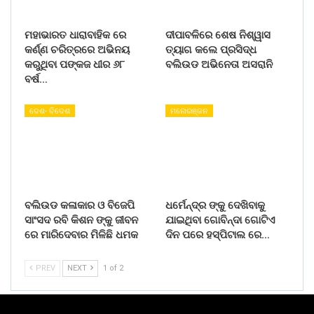
ମହାଭାରତ ଧାରାବାହିକ ରେ
ଦୀପାବଳିରେ ଶେଷ ନିଶ୍ୱାସ
କର୍ଣ୍ଣ ଚରିତ୍ରରେ ଅଭିନୟ
ତ୍ୟାଗ କଲେ ପ୍ରସିଦ୍ଧ
କରୁଥିବା ପଙ୍କଜ ଧୀର ୬୮
ବଲିଉଡ ଅଭିନେତା ଅସରାନି
ବର୍ଷ…
ଦେଶ- ବିଦେଶ
ମନୋରଞ୍ଜନ
ବଲିଉଡ କଳାକାର ଓ ବିଜେପି
ଧର୍ମେନ୍ଦ୍ର ଙ୍କୁ ଦେଖିବାକୁ
ସାଂସଦ ରବି କିଶନ ଙ୍କୁ ଜୀବନ
ଯାଇଥିବା ଗୋବିନ୍ଦା ଗୋଟିଏ
ରେ ମାରିଦେବାର ମିଳିଛି ଧମକ
ଦିନ ପରେ ହସ୍ପିଟାଲ ରେ…
PREV
NEXT
1 of 2