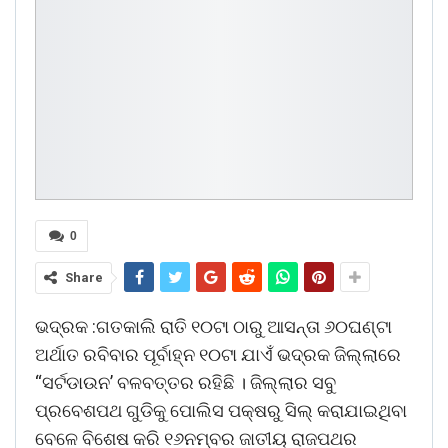
0
Share
ଭଦ୍ରକ :ଗତକାଲି ରାତି ୧୦ଟା ଠାରୁ ଆସନ୍ତା ୬୦ଘଣ୍ଟା
ଅର୍ଥାତ ରବିବାର ପୂର୍ବାହ୍ନ ୧୦ଟା ଯାଏଁ ଭଦ୍ରକ ଜିଲ୍ଲାରେ
“ସର୍ଟଡାଉନ’ ବଳବତ୍ତର ରହିଛି । ଜିଲ୍ଲାର ସବୁ
ପ୍ରବେଶପଥ ଗୁଡିକୁ ପୋଲିସ ପକ୍ଷରୁ ସିଲ୍‍ କରାଯାଇଥିବା
ବେଳେ ବିଶେଷ କରି ୧୬ନମ୍ବର ଜାତୀୟ ରାଜପଥର