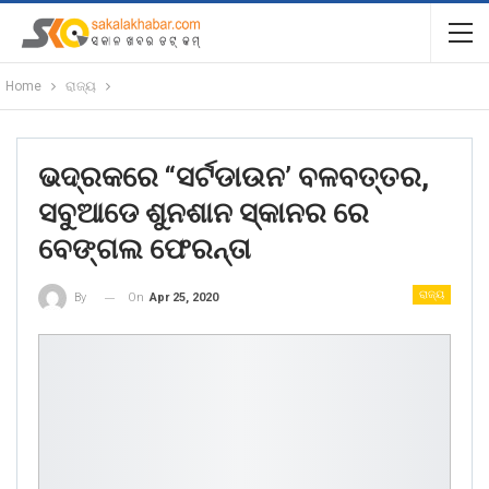
Home
ରାଜ୍ୟ
ଭଦ୍ରକରେ “ସର୍ଟଡାଉନ’ ବଳବତ୍ତର,
ସବୁଆଡେ ଶୁନଶାନ ସ୍କାନର ରେ
ବେଙ୍ଗଲ ଫେରନ୍ତା
ରାଜ୍ୟ
On
Apr 25, 2020
By