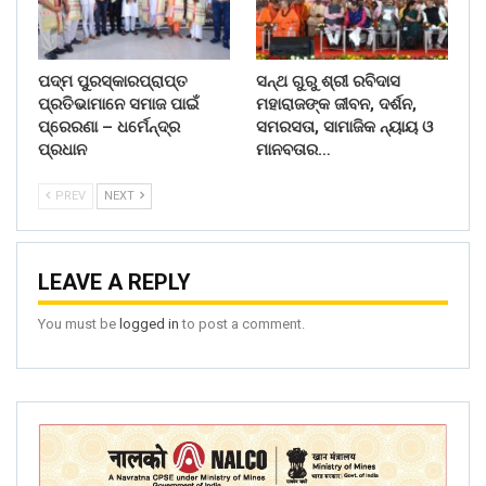
ପଦ୍ମ ପୁରସ୍କାରପ୍ରାପ୍ତ
ସନ୍ଥ ଗୁରୁ ଶ୍ରୀ ରବିଦାସ
ପ୍ରତିଭାମାନେ ସମାଜ ପାଇଁ
ମହାରାଜଙ୍କ ଜୀବନ, ଦର୍ଶନ,
ପ୍ରେରଣା – ଧର୍ମେନ୍ଦ୍ର
ସମରସତା, ସାମାଜିକ ନ୍ୟାୟ ଓ
ପ୍ରଧାନ
ମାନବତାର…
PREV
NEXT
LEAVE A REPLY
You must be
logged in
to post a comment.