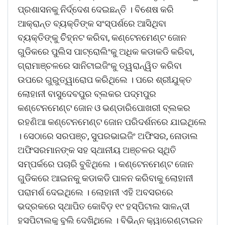
ପ୍ରଶାସନକୁ ନିର୍ଦ୍ଦେଶ ଦେଇଛନ୍ତି । ବିଶେଷ କରି
ଆକ୍ରାନ୍ତ ବ୍ୟକ୍ତିଙ୍କ ସଂସ୍ପର୍ଶରେ ଆସିଥିବା
ବ୍ୟକ୍ତିଙ୍କୁ ଚିିହ୍ନଟ କରିବା, କଣ୍ଟେନମେଣ୍ଟ ଜୋନ
ଗୁଡିକରେ ପୁଲିସ ପାଟ୍ରୋଲିଂକୁ ଅଧିକ କଡାକଡି କରିବା,
ଗ୍ରାମାଞ୍ଚଳରେ ସାନିଟାଇଜିଂକୁ ତ୍ୱରାନ୍ୱିତ କରିବା
ଉପରେ ଗୁରୁତ୍ୱାରୋପ କରିଥିଲେ । ପରେ ଶ୍ରୀଯୁକ୍ତ
ଲୋହାନୀ ବାସୁଦେବପୁର ବ୍ଲକର ପଦ୍ମପୁର
କଣ୍ଟେନମେଣ୍ଟ ଜୋନ ଓ ଭଣ୍ଡାରିପୋଖରୀ ବ୍ଲକର
ରହଣିଆ କଣ୍ଟେନମେଣ୍ଟ ଜୋନ ପରିଦର୍ଶନରେ ଯାଇଥିଲେ
। ସେଠାରେ ସରପଞ୍ଚ, ସୁପରଭାଇଜିଂ ଅଫିସର, ନୋଡାଲ
ଅଫିସରମାନଙ୍କ ସହ ସ୍ଥାନୀୟ ଅଞ୍ଚଳର ସ୍ଥିତି
ସମ୍ପର୍କରେ ପଚାରି ବୁଝିଥିଲେ । କଣ୍ଟେନମେଣ୍ଟ ଜୋନ
ଗୁଡିକରେ ଆଇନକୁ କଡାକଡି ପାଳନ କରିବାକୁ ଲୋହାନୀ
ପରାମର୍ଶ ଦେଇଥିଲେ । ଲୋହାନୀ ଏହି ଅବସରରେ
ଭଦ୍ରକରେ ସ୍ଥାପିତ କୋବିଡ଼ ୧୯ ହସ୍‍ପିଟାଲ ସାଳନ୍ଦୀ
ହସପିଟାଲକୁ ବୁଲି ଦେଖିଥିଲେ । ବିଭିନ୍ନ କ୍ୱାରେଣ୍ଟାଇନ