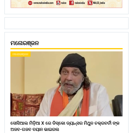
ମନୋରଞ୍ଜନ
ମନୋରଞ୍ଜନ
ସୋସିଆଲ ମିଡ଼ିଆ X ରେ ଡିସ୍କୋ ଡ୍ୟାନ୍ସର ମିଥୁନ ଚକ୍ରବର୍ତୀ ଙ୍କ
ଅଜବ-ଗଜବ ବୟାନ ଭାଇରଲ