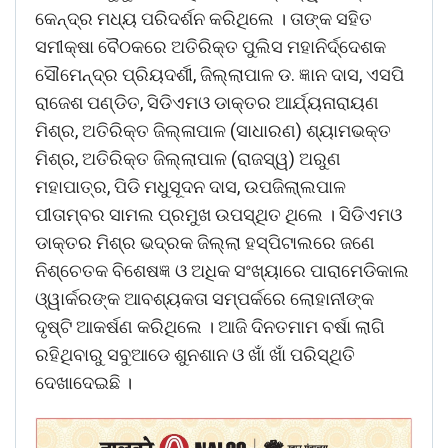
କେନ୍ଦ୍ର ମଧ୍ୟ ପରିଦର୍ଶନ କରିଥିଲେ । ତାଙ୍କ ସହିତ
ସମୀକ୍ଷା ବୈଠକରେ ଅତିରିକ୍ତ ପୁଲିସ ମହାନିର୍ଦ୍ଦେଶକ
ସୌମେନ୍ଦ୍ର ପ୍ରିୟଦର୍ଶୀ, ଜିଲ୍ଲାପାଳ ଡ. ଜ୍ଞାନ ଦାସ, ଏସପି
ରାଜେଶ ପଣ୍ଡିତ, ସିଡିଏମଓ ଡାକ୍ତର ଆର୍ଯ୍ୟନାରାୟଣ
ମିଶ୍ର, ଅତିରିକ୍ତ ଜିଲ୍ଳାପାଳ (ସାଧାରଣ) ଶ୍ୟାମଭକ୍ତ
ମିଶ୍ର, ଅତିରିକ୍ତ ଜିଲ୍ଲାପାଳ (ରାଜସ୍ୱ) ଅରୁଣ
ମହାପାତ୍ର, ପିଡି ମଧୁସୂଦନ ଦାସ, ଉପଜିଲା୍ଲପାଳ
ପୀତାମ୍ବର ସାମଲ ପ୍ରମୁଖ ଉପସ୍ଥିତ ଥିଲେ । ସିଡିଏମଓ
ଡାକ୍ତର ମିଶ୍ର ଭଦ୍ରକ ଜିଲ୍ଲା ହସ୍ପିଟାଲରେ ଜଣେ
ନିଶ୍ଚେତକ ବିଶେଷଜ୍ଞ ଓ ଅଧିକ ସଂଖ୍ୟାରେ ପାରାମେଡିକାଲ
ଓ୍ୱାର୍କରଙ୍କ ଆବଶ୍ୟକତା ସମ୍ପର୍କରେ ଲୋହାନୀଙ୍କ
ଦୃଷ୍ଟି ଆକର୍ଷଣ କରିଥିଲେ । ଆଜି ଦିନତମାମ ବର୍ଷା ଲାଗି
ରହିଥିବାରୁ ସବୁଆଡେ ଶୁନଶାନ ଓ ଖାଁ ଖାଁ ପରିସ୍ଥିତି
ଦେଖାଦେଇଛି ।