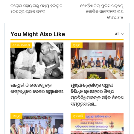
କରୋନା ସହାୟତାରୁ ମଧ୍ୟ ହରିଲୁଟ
ଖୋର୍ଦ୍ଧା ଜିଲା ପୁଲିସ ପକ୍ଷରୁ
୨୦ବସ୍ତା ଚାଉଳ ଜବତ
କୋଭିଡ ସଚେତନତା ରଥ
ଉଦଘାଟନ
You Might Also Like
All
ଦେଶ- ବିଦେଶ
ରାଜ୍ୟ
ଗାନ୍ଧିଜୀ ଓ ନେହେରୁ ଙ୍କ
ମୁଖ୍ୟମନ୍ତ୍ରୀଙ୍କ ଦ୍ୱାରା
ନେତୃତ୍ୱରେ ଦେଶର ସ୍ୱାଧୀନତା
ବିଭିନ୍ନ କ୍ଷେତ୍ରର ଶିଳ୍ପ
ପ୍ରତିନିଧିମାନଙ୍କ ସହିତ ନିବେଶ
ସମ୍ପ୍ରସାରଣ…
ରାଜ୍ୟ
ରାଜନୀତି