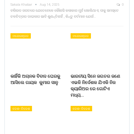
Sakala Khabar
Aug 14, 2025
0
ବଲିଉଡ ଜଗତରେ ଯେତେବେଳେ କୌଣସି କଳାକାର ମୁହଁ ଖୋଲିଥାଏ, ତାକୁ ସମସ୍ତେ
ଚଳଚିତ୍ରର ଡାଇଲଗ ଭାବି ଶୁଣନ୍ତିନାହିଁ , କିନ୍ତୁ ବର୍ତମାନ ଯେଉଁ…
ମନୋରଞ୍ଜନ
ମନୋରଞ୍ଜନ
କାହିଁକି ଅଚାନକ ବିବାଦ ଘେରକୁ
ଭାରତୀୟ ସିନେ ଜଗତର ଜଣେ
ଆସିଲେ ଗାୟକ କୁମାର ସାନୁ
ଏଭଳି ନିର୍ଦେଶକ ଯିଏକି ନିଜ
କ୍ୟାରିଅର ରେ ଗୋଟିଏ
ମଧ୍ୟ…
ଦେଶ- ବିଦେଶ
ଦେଶ- ବିଦେଶ