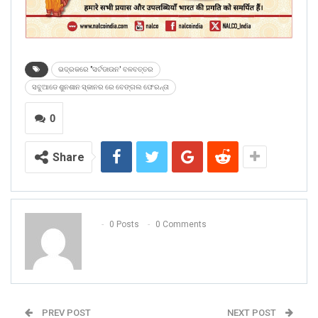
ଭଦ୍ରକରେ "ସର୍ଟଡାଉନ' ବଳବତ୍ତର
ସବୁଆଡେ ଶୁନଶାନ ସ୍କାନର ରେ ବେଙ୍ଗଲ ଫେରନ୍ତା
0
Share
0 Posts
0 Comments
PREV POST
NEXT POST