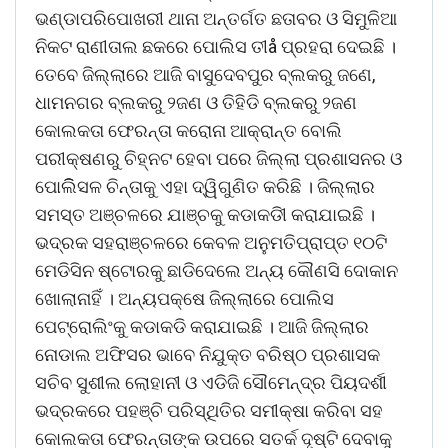
ଭଣ୍ଡାପରିପୋଖରୀ ଥାନା ଅନ୍ତର୍ଗତ ଛତାବର ଓ ସିମୁଳିଆ
ନିକଟ ରାଣୀତାଲ ଛକରେ ପୋଲିସ ତୀå ପ୍ରହରା ଦେଇଛି ।
ତେବେ ଜିଲ୍ଲାରେ ଆଜି ବାସୁଦେବପୁର ବ୍ଲକରୁ ଜଣେ,
ଧାମନଗର ବ୍ଲକରୁ ୨ଜଣ ଓ ତିହିଡି ବ୍ଲକରୁ ୨ଜଣ
କୋଲକତା ଫେରନ୍ତା କରୋନା ଆକ୍ରାନ୍ତ ବୋଲି
ପରୀକ୍ଷଣରୁ ଚିହ୍ନଟ ହେବା ପରେ ଜିଲ୍ଲା ପ୍ରଶାସନର ଓ
ପୋଲିିସଳ ଚିନ୍ତାକୁ ଏହା ଦ୍ୱିଗୁଣିତ କରିଛି । ଜିଲ୍ଲାର
ସମସ୍ତ ଅଞ୍ଚଳରେ ଯାଞ୍ଚକୁ କଡାକଡିୀ କରାଯାଇଛି ।
ଭଦ୍ରକ ସହରାଞ୍ଚଳରେ କେବଳ ଅନୁମତିପ୍ରାପ୍ତ ୧୦ଟି
ମେଡିସିନ ଷ୍ଟୋରକୁ ଛାଡିଦେଲେ ଅନ୍ୟ କୌଣସି ଦୋକାନ
ଖୋଲାନାହିଁ । ଅନ୍ୟପକ୍ଷେ ଜିଲ୍ଲାରେ ପୋଲିସ
ପେଟ୍ରୋଲିଂକୁ କଡାକଡି କରାଯାଇଛି । ଆଜି ଜିଲ୍ଲାର
ନୋଡାଲ ଅଫିସର ଭାବେ ନିଯୁକ୍ତ ବରିଷ୍ଠ ପ୍ରଶାସକ
ସଚିବ ସୁଶୀଲ ଲୋହାନୀ ଓ ଏଡିଜି ସୌମେନ୍ଦ୍ର ପିୟଦର୍ଶୀ
ଭଦ୍ରକରେ ପହଞ୍ଚି ପରିସ୍ଥିତିର ସମୀକ୍ଷା କରିବା ସହ
କୋଲକତା ଫେରନ୍ତାଙ୍କ ଉପରେ ସତର୍କ ଦୃଷ୍ଟି ଦେବାକୁ