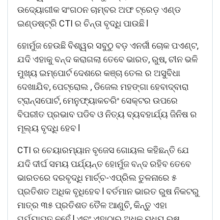
ଉଦ୍ୟୋଗୀକ ସଂଗଠନ ଚାମ୍ବର ଅଫ ଟ୍ରେଡ଼ ଏଣ୍ଡ
ଇଣ୍ଡଷ୍ଟ୍ରି CTI ର ଚିନ୍ତା ବୃଦ୍ଧି ପାଉଛି l
ହୋର୍ମୁଜ ହେଉଛି ବିଶ୍ୱର ସବୁଠୁ ବଡ଼ ଏନର୍ଜୀ ଚୋକ ପଏଣ୍ଟ,
ଯଦି ଏହାକୁ ବନ୍ଦ କରାଗଲା ତେବେ ଭାରତ, ରୁଷ, ଚୀନ ଭଳି
ମୁଖ୍ୟ ଇମ୍ପୋର୍ଟ ଦେଶରେ କଞ୍ଚା ତେଲ ର ଅସୁବିଧା
ଦେଖାଯିବ, ପେଟ୍ରୋଲ , ଡିଜେଲ ମହଙ୍ଗା ହେବାଦ୍ବାରା
ଟ୍ରାନ୍ସପୋର୍ଟ, ମେନୁଫ୍ୟାକଚରିଂ ସେକ୍ଟର ଉପରେ
ବିପରୀତ ପ୍ରଭାବ ପଡିବ ଓ ନିତ୍ୟ ବ୍ୟବହାର୍ଯ୍ୟ ଜିନିଷ ର
ମୂଲ୍ୟ ବୃଦ୍ଧି ହେବ l
CTI ର ଚେୟାରମ୍ୟାନ ବୃଜେସ ଗୋୟଲ କହିଛନ୍ତି ଯେ
ଯଦି ଦୀର୍ଘ ସମୟ ପର୍ଯ୍ୟନ୍ତ ହୋର୍ମୁଜ ବନ୍ଦ ରହିବ ତେବେ
ଭାରତରେ ଦରବୃଦ୍ଧି ମାର୍ଚ୍ଚ-ଏପ୍ରିଲ ତୁଳନାରେ ୫
ପ୍ରତିଶତ ଅଧିକ ବୃଧିହେବ l ବର୍ତମାନ ଭାରତ ରୁଷ ନିକଟରୁ
ମାତ୍ର ୩୫ ପ୍ରତିଶତ ତୈଳ ଆଣୁଚି, କିନ୍ତୁ ଏହା
ପର୍ଯ୍ୟାପ୍ତ ନୁହେଁ l ଏବଂ ଏହାଠାରୁ ଅଧିକ ମଧ୍ୟ ରୁଷ