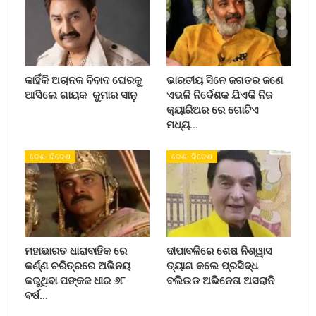
କାହିଁକି ଅଚାନକ ବିବାଦ ଘେରକୁ
ଭାରତୀୟ ସିନେ ଜଗତର ଜଣେ
ଆସିଲେ ଗାୟକ କୁମାର ସାନୁ
ଏଭଳି ନିର୍ଦେଶକ ଯିଏକି ନିଜ
କ୍ୟାରିଅର ରେ ଗୋଟିଏ
ମଧ୍ୟ…
ଦେଶ- ବିଦେଶ
ଦେଶ- ବିଦେଶ
ମହାଭାରତ ଧାରାବାହିକ ରେ
ଦୀପାବଳିରେ ଶେଷ ନିଶ୍ୱାସ
କର୍ଣ୍ଣ ଚରିତ୍ରରେ ଅଭିନୟ
ତ୍ୟାଗ କଲେ ପ୍ରସିଦ୍ଧ
କରୁଥିବା ପଙ୍କଜ ଧୀର ୬୮
ବଲିଉଡ ଅଭିନେତା ଅସରାନି
ବର୍ଷ…