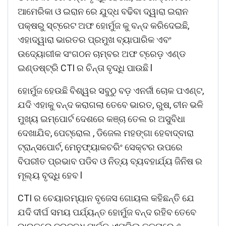
ଆମେରିକା ଓ ଇରାନ ରେ ଯୁଦ୍ଧ ବଢିବା ଦ୍ୱାରା ଇରାନ
ପକ୍ଷରୁ ସ୍ଟ୍ରେଟ ଅଫ ହୋର୍ମୁଜ କୁ ବନ୍ଦ କରିଦେଇଛି,
ଏହାଦ୍ୱାରା ଭାରତର ପ୍ରମୁଖ ବ୍ୟାପାରିକ ଏବଂ
ଉଦ୍ୟୋଗୀକ ସଂଗଠନ ଚାମ୍ବର ଅଫ ଟ୍ରେଡ଼ ଏଣ୍ଡ
ଇଣ୍ଡଷ୍ଟ୍ରି CTI ର ଚିନ୍ତା ବୃଦ୍ଧି ପାଉଛି l
ହୋର୍ମୁଜ ହେଉଛି ବିଶ୍ୱର ସବୁଠୁ ବଡ଼ ଏନର୍ଜୀ ଚୋକ ପଏଣ୍ଟ,
ଯଦି ଏହାକୁ ବନ୍ଦ କରାଗଲା ତେବେ ଭାରତ, ରୁଷ, ଚୀନ ଭଳି
ମୁଖ୍ୟ ଇମ୍ପୋର୍ଟ ଦେଶରେ କଞ୍ଚା ତେଲ ର ଅସୁବିଧା
ଦେଖାଯିବ, ପେଟ୍ରୋଲ , ଡିଜେଲ ମହଙ୍ଗା ହେବାଦ୍ବାରା
ଟ୍ରାନ୍ସପୋର୍ଟ, ମେନୁଫ୍ୟାକଚରିଂ ସେକ୍ଟର ଉପରେ
ବିପରୀତ ପ୍ରଭାବ ପଡିବ ଓ ନିତ୍ୟ ବ୍ୟବହାର୍ଯ୍ୟ ଜିନିଷ ର
ମୂଲ୍ୟ ବୃଦ୍ଧି ହେବ l
CTI ର ଚେୟାରମ୍ୟାନ ବୃଜେସ ଗୋୟଲ କହିଛନ୍ତି ଯେ
ଯଦି ଦୀର୍ଘ ସମୟ ପର୍ଯ୍ୟନ୍ତ ହୋର୍ମୁଜ ବନ୍ଦ ରହିବ ତେବେ