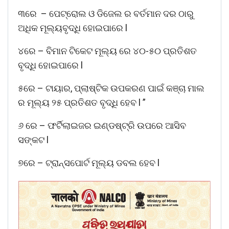
୩ରେ – ପେଟ୍ରୋଲ ଓ ଡିଜେଲ ର ବର୍ତମାନ ଦର ଠାରୁ
ଅଧିକ ମୂଲ୍ୟବୃଦ୍ଧି ହୋଇପାରେ l
୪ରେ – ବିମାନ ଟିକେଟ ମୂଲ୍ୟ ରେ ୪୦-୫୦ ପ୍ରତିଶତ
ବୃଦ୍ଧି ହୋଇପାରେ l
୫ରେ – ଟାୟାର, ପ୍ଲାଷ୍ଟିକ ଉପକରଣ ପାଇଁ କଞ୍ଚା ମାଲ
ର ମୂଲ୍ୟ ୨୫ ପ୍ରତିଶତ ବୃଦ୍ଧି ହେବ l ”
୬ ରେ – ଫର୍ଟିଲାଇଜର ଇଣ୍ଡଷ୍ଟ୍ରି ଉପରେ ଆସିବ
ସଙ୍କଟ l
୭ରେ – ଟ୍ରାନ୍ସପୋର୍ଟ ମୂଲ୍ୟ ଡବଲ ହେବ l