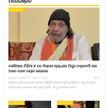
ମନୋରଞ୍ଜନ
ମନୋରଞ୍ଜନ
ସୋସିଆଲ ମିଡ଼ିଆ X ରେ ଡିସ୍କୋ ଡ୍ୟାନ୍ସର ମିଥୁନ ଚକ୍ରବର୍ତୀ ଙ୍କ
ଅଜବ-ଗଜବ ବୟାନ ଭାଇରଲ
Sakala Khabar
Aug 14, 2025
0
ବଲିଉଡ ଜଗତରେ ଯେତେବେଳେ କୌଣସି କଳାକାର ମୁହଁ ଖୋଲିଥାଏ, ତାକୁ ସମସ୍ତେ
ଚଳଚିତ୍ରର ଡାଇଲଗ ଭାବି ଶୁଣନ୍ତିନାହିଁ , କିନ୍ତୁ ବର୍ତମାନ ଯେଉଁ…
ମନୋରଞ୍ଜନ
ମନୋରଞ୍ଜନ