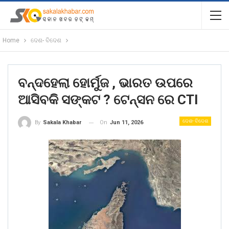
Home
ଦେଶ- ବିଦେଶ
ବନ୍ଦହେଲା ହୋର୍ମୁଜ , ଭାରତ ଉପରେ
ଆସିବକି ସଙ୍କଟ ? ଟେନ୍ସନ ରେ CTI
ଦେଶ- ବିଦେଶ
On
Jun 11, 2026
By
Sakala Khabar