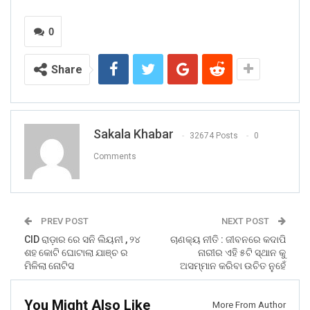
0
Share
Sakala Khabar
32674 Posts
0
Comments
PREV POST
NEXT POST
CID ରାଡ଼ାର ରେ ସନି ଲିୟନୀ , ୨୪
ଚାଣକ୍ୟ ନୀତି : ଜୀବନରେ କଦାପି
ଶହ କୋଟି ଘୋଟାଲା ଯାଞ୍ଚ ର
ନାରୀର ଏହି ୫ଟି ସ୍ଥାନ କୁ
ମିଳିଲା ନୋଟିସ
ଅସମ୍ମାନ କରିବା ଉଚିତ ନୁହେଁ
You Might Also Like
More From Author