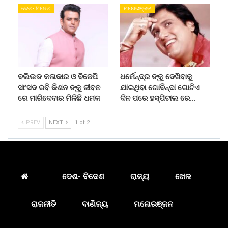
ଦେଶ- ବିଦେଶ
ମନୋରଞ୍ଜନ
ବଲିଉଡ କଳାକାର ଓ ବିଜେପି
ଧର୍ମେନ୍ଦ୍ର ଙ୍କୁ ଦେଖିବାକୁ
ସାଂସଦ ରବି କିଶନ ଙ୍କୁ ଜୀବନ
ଯାଇଥିବା ଗୋବିନ୍ଦା ଗୋଟିଏ
ରେ ମାରିଦେବାର ମିଳିଛି ଧମକ
ଦିନ ପରେ ହସ୍ପିଟାଲ ରେ…
PREV
NEXT
1 of 2
ଦେଶ- ବିଦେଶ
ରାଜ୍ୟ
ଖେଳ
ରାଜନୀତି
ବାଣିଜ୍ୟ
ମନୋରଞ୍ଜନ