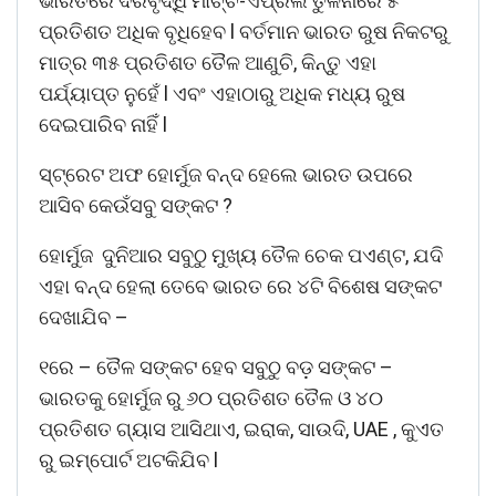
ଭାରତରେ ଦରବୃଦ୍ଧି ମାର୍ଚ୍ଚ-ଏପ୍ରିଲ ତୁଳନାରେ ୫
ପ୍ରତିଶତ ଅଧିକ ବୃଧିହେବ l ବର୍ତମାନ ଭାରତ ରୁଷ ନିକଟରୁ
ମାତ୍ର ୩୫ ପ୍ରତିଶତ ତୈଳ ଆଣୁଚି, କିନ୍ତୁ ଏହା
ପର୍ଯ୍ୟାପ୍ତ ନୁହେଁ l ଏବଂ ଏହାଠାରୁ ଅଧିକ ମଧ୍ୟ ରୁଷ
ଦେଇପାରିବ ନାହିଁ l
ସ୍ଟ୍ରେଟ ଅଫ ହୋର୍ମୁଜ ବନ୍ଦ ହେଲେ ଭାରତ ଉପରେ
ଆସିବ କେଉଁସବୁ ସଙ୍କଟ ?
ହୋର୍ମୁଜ ଦୁନିଆର ସବୁଠୁ ମୁଖ୍ୟ ତୈଳ ଚେକ ପଏଣ୍ଟ, ଯଦି
ଏହା ବନ୍ଦ ହେଲା ତେବେ ଭାରତ ରେ ୪ଟି ବିଶେଷ ସଙ୍କଟ
ଦେଖାଯିବ –
୧ରେ – ତୈଳ ସଙ୍କଟ ହେବ ସବୁଠୁ ବଡ଼ ସଙ୍କଟ –
ଭାରତକୁ ହୋର୍ମୁଜ ରୁ ୬୦ ପ୍ରତିଶତ ତୈଳ ଓ ୪୦
ପ୍ରତିଶତ ଗ୍ୟାସ ଆସିଥାଏ, ଇରାକ, ସାଉଦି, UAE , କୁଏତ
ରୁ ଇମ୍ପୋର୍ଟ ଅଟକିଯିବ l