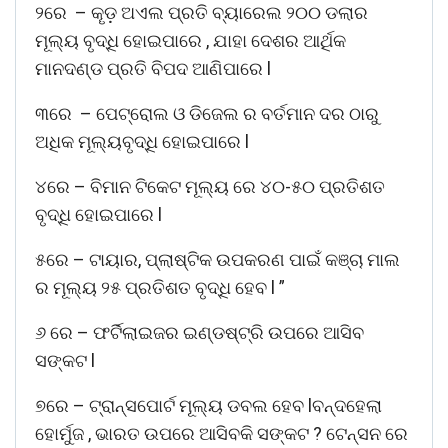
୨ରେ – କୄଡ଼ ଅଏଲ ପ୍ରତି ବ୍ୟାରେଲ ୨୦୦ ଡଲାର
ମୂଲ୍ୟ ବୃଦ୍ଧି ହୋଇପାରେ , ଯାହା ଦେଶର ଆର୍ଥିକ
ମାନଦଣ୍ଡ ପ୍ରତି ବିପଦ ଆଣିପାରେ l
୩ରେ – ପେଟ୍ରୋଲ ଓ ଡିଜେଲ ର ବର୍ତମାନ ଦର ଠାରୁ
ଅଧିକ ମୂଲ୍ୟବୃଦ୍ଧି ହୋଇପାରେ l
୪ରେ – ବିମାନ ଟିକେଟ ମୂଲ୍ୟ ରେ ୪୦-୫୦ ପ୍ରତିଶତ
ବୃଦ୍ଧି ହୋଇପାରେ l
୫ରେ – ଟାୟାର, ପ୍ଲାଷ୍ଟିକ ଉପକରଣ ପାଇଁ କଞ୍ଚା ମାଲ
ର ମୂଲ୍ୟ ୨୫ ପ୍ରତିଶତ ବୃଦ୍ଧି ହେବ l ”
୬ ରେ – ଫର୍ଟିଲାଇଜର ଇଣ୍ଡଷ୍ଟ୍ରି ଉପରେ ଆସିବ
ସଙ୍କଟ l
୭ରେ – ଟ୍ରାନ୍ସପୋର୍ଟ ମୂଲ୍ୟ ଡବଲ ହେବ lବନ୍ଦହେଲା
ହୋର୍ମୁଜ , ଭାରତ ଉପରେ ଆସିବକି ସଙ୍କଟ ? ଟେନ୍ସନ ରେ