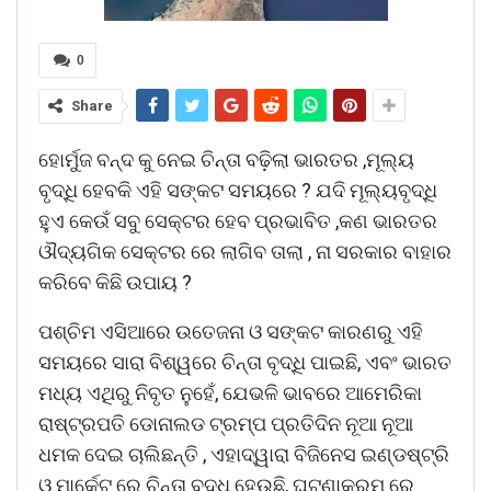
0
Share
ହୋର୍ମୁଜ ବନ୍ଦ କୁ ନେଇ ଚିନ୍ତା ବଢ଼ିଲା ଭାରତର ,ମୂଲ୍ୟ
ବୃଦ୍ଧି ହେବକି ଏହି ସଙ୍କଟ ସମୟରେ ? ଯଦି ମୂଲ୍ୟବୃଦ୍ଧି
ହୁଏ କେଉଁ ସବୁ ସେକ୍ଟର ହେବ ପ୍ରଭାବିତ ,କଣ ଭାରତର
ଔଦ୍ୟଗିକ ସେକ୍ଟର ରେ ଲାଗିବ ତାଲା , ନା ସରକାର ବାହାର
କରିବେ କିଛି ଉପାୟ ?
ପଶ୍ଚିମ ଏସିଆରେ ଉତେଜନା ଓ ସଙ୍କଟ କାରଣରୁ ଏହି
ସମୟରେ ସାରା ବିଶ୍ୱରେ ଚିନ୍ତା ବୃଦ୍ଧି ପାଇଛି, ଏବଂ ଭାରତ
ମଧ୍ୟ ଏଥିରୁ ନିବୃତ ନୁହେଁ, ଯେଭଳି ଭାବରେ ଆମେରିକା
ରାଷ୍ଟ୍ରପତି ଡୋନାଲଡ ଟ୍ରମ୍ପ ପ୍ରତିଦିନ ନୂଆ ନୂଆ
ଧମକ ଦେଇ ଚାଲିଛନ୍ତି , ଏହାଦ୍ୱାରା ବିଜିନେସ ଇଣ୍ଡଷ୍ଟ୍ରି
ଓ ମାର୍କେଟ ରେ ଚିନ୍ତା ବୃଦ୍ଧି ହେଉଛି, ଘଟଣାକ୍ରମ ରେ