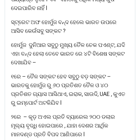
ଦେଇପାରିବ ନାହିଁ l
ସ୍ଟ୍ରେଟ ଅଫ ହୋର୍ମୁଜ ବନ୍ଦ ହେଲେ ଭାରତ ଉପରେ
ଆସିବ କେଉଁସବୁ ସଙ୍କଟ ?
ହୋର୍ମୁଜ ଦୁନିଆର ସବୁଠୁ ମୁଖ୍ୟ ତୈଳ ଚେକ ପଏଣ୍ଟ, ଯଦି
ଏହା ବନ୍ଦ ହେଲା ତେବେ ଭାରତ ରେ ୪ଟି ବିଶେଷ ସଙ୍କଟ
ଦେଖାଯିବ –
୧ରେ – ତୈଳ ସଙ୍କଟ ହେବ ସବୁଠୁ ବଡ଼ ସଙ୍କଟ –
ଭାରତକୁ ହୋର୍ମୁଜ ରୁ ୬୦ ପ୍ରତିଶତ ତୈଳ ଓ ୪୦
ପ୍ରତିଶତ ଗ୍ୟାସ ଆସିଥାଏ, ଇରାକ, ସାଉଦି, UAE , କୁଏତ
ରୁ ଇମ୍ପୋର୍ଟ ଅଟକିଯିବ l
୨ରେ – କୄଡ଼ ଅଏଲ ପ୍ରତି ବ୍ୟାରେଲ ୨୦୦ ଡଲାର
ମୂଲ୍ୟ ବୃଦ୍ଧି ହୋଇପାରେ , ଯାହା ଦେଶର ଆର୍ଥିକ
ମାନଦଣ୍ଡ ପ୍ରତି ବିପଦ ଆଣିପାରେ l