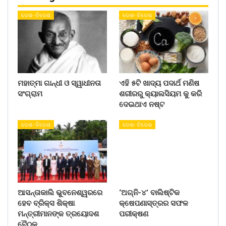
ଦେଶ- ବିଦେଶ
ଦେଶ- ବିଦେଶ
ମହାତ୍ମା ଗାନ୍ଧୀ ଓ ସ୍ୱାଧୀନତା
ଏହି ୫ଟି ଖାଦ୍ୟ ପଦାର୍ଥ ମଣିଷ
ସଂଗ୍ରାମ
ଶରୀରରୁ କ୍ୟାଲସିୟମ କୁ କରି
ଦେଇଥାଏ ନଷ୍ଟ
ଦେଶ- ବିଦେଶ
ଦେଶ- ବିଦେଶ
ଆସନ୍ତାକାଲି ଭୁବନେଶ୍ୱରରେ
‘ଅଗ୍ନି-୪’ ବାଲିଷ୍ଟିକ
ହେବ ବ୍ରିକ୍ସ ଶିକ୍ଷା
କ୍ଷେପଣାସ୍ତ୍ରର ସଫଳ
ମନ୍ତ୍ରୀମାନଙ୍କ ତ୍ରୟୋଦଶ
ପରୀକ୍ଷଣ
ବୈଠକ