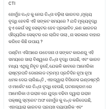
CTI
ହୋର୍ମୁଜ ବନ୍ଦ କୁ ନେଇ ଚିନ୍ତା ବଢ଼ିଲା ଭାରତର ,ମୂଲ୍ୟ
ବୃଦ୍ଧି ହେବକି ଏହି ସଙ୍କଟ ସମୟରେ ? ଯଦି ମୂଲ୍ୟବୃଦ୍ଧି
ହୁଏ କେଉଁ ସବୁ ସେକ୍ଟର ହେବ ପ୍ରଭାବିତ ,କଣ ଭାରତର
ଔଦ୍ୟଗିକ ସେକ୍ଟର ରେ ଲାଗିବ ତାଲା , ନା ସରକାର ବାହାର
କରିବେ କିଛି ଉପାୟ ?
ପଶ୍ଚିମ ଏସିଆରେ ଉତେଜନା ଓ ସଙ୍କଟ କାରଣରୁ ଏହି
ସମୟରେ ସାରା ବିଶ୍ୱରେ ଚିନ୍ତା ବୃଦ୍ଧି ପାଇଛି, ଏବଂ ଭାରତ
ମଧ୍ୟ ଏଥିରୁ ନିବୃତ ନୁହେଁ, ଯେଭଳି ଭାବରେ ଆମେରିକା
ରାଷ୍ଟ୍ରପତି ଡୋନାଲଡ ଟ୍ରମ୍ପ ପ୍ରତିଦିନ ନୂଆ ନୂଆ
ଧମକ ଦେଇ ଚାଲିଛନ୍ତି , ଏହାଦ୍ୱାରା ବିଜିନେସ ଇଣ୍ଡଷ୍ଟ୍ରି
ଓ ମାର୍କେଟ ରେ ଚିନ୍ତା ବୃଦ୍ଧି ହେଉଛି, ଘଟଣାକ୍ରମ ରେ
ଆମେରିକା ଓ ଇରାନ ରେ ଯୁଦ୍ଧ ବଢିବା ଦ୍ୱାରା ଇରାନ
ପକ୍ଷରୁ ସ୍ଟ୍ରେଟ ଅଫ ହୋର୍ମୁଜ କୁ ବନ୍ଦ କରିଦେଇଛି,
ଏହାଦ୍ୱାରା ଭାରତର ପ୍ରମୁଖ ବ୍ୟାପାରିକ ଏବଂ