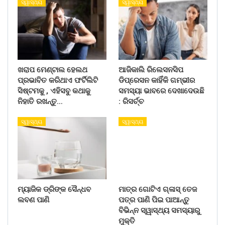
ସ୍ୱାସ୍ଥ୍ୟ
ସ୍ୱାସ୍ଥ୍ୟ
ଖରାପ ମେଣ୍ଟାଲ ହେଲଥ
ଆଜିକାଲି ରିଲେସନସିପ
ପ୍ରଭାବିତ କରିଥାଏ ଫର୍ଟିଲିଟି
ଡିପ୍ରେସନ କାହିଁକି ଗମ୍ଭୀର
ସିଷ୍ଟମକୁ , ଏହିସବୁ କଥାକୁ
ସମସ୍ୟା ଭାବରେ ଦେଖାଦେଉଛି
ନିହାତି ରଖନ୍ତୁ…
: ରିସର୍ଚ୍ଚ
ସ୍ୱାସ୍ଥ୍ୟ
ସ୍ୱାସ୍ଥ୍ୟ
ମ୍ୟାଜିକ ଡ୍ରିଙ୍କ ସୈନ୍ଧବ
ମାତ୍ର ଗୋଟିଏ ଗ୍ଳାସ୍ ତେଜ
ଲବଣ ପାଣି
ପତ୍ର ପାଣି ପିଇ ପାଆନ୍ତୁ
ବିଭିନ୍ନ ସ୍ୱାସ୍ଥ୍ୟ ସମସ୍ୟାରୁ
ମୁକ୍ତି