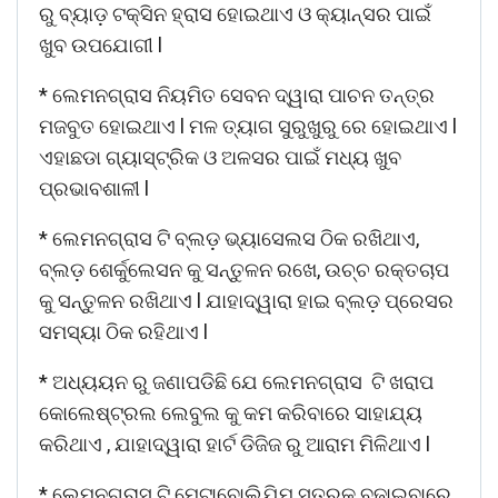
ରୁ ବ୍ୟାଡ଼ ଟକ୍ସିନ ହ୍ରାସ ହୋଇଥାଏ ଓ କ୍ୟାନ୍ସର ପାଇଁ
ଖୁବ ଉପଯୋଗୀ l
* ଲେମନଗ୍ରାସ ନିୟମିତ ସେବନ ଦ୍ୱାରା ପାଚନ ତନ୍ତ୍ର
ମଜବୁତ ହୋଇଥାଏ l ମଳ ତ୍ୟାଗ ସୁରୁଖୁରୁ ରେ ହୋଇଥାଏ l
ଏହାଛଡା ଗ୍ୟାସ୍ଟ୍ରିକ ଓ ଅଳସର ପାଇଁ ମଧ୍ୟ ଖୁବ
ପ୍ରଭାବଶାଳୀ l
* ଲେମନଗ୍ରାସ ଟି ବ୍ଲଡ଼ ଭ୍ୟାସେଲସ ଠିକ ରଖିଥାଏ,
ବ୍ଲଡ଼ ଶେର୍କୁଲେସନ କୁ ସନ୍ତୁଳନ ରଖେ, ଉଚ୍ଚ ରକ୍ତଚାପ
କୁ ସନ୍ତୁଳନ ରଖିଥାଏ l ଯାହାଦ୍ୱାରା ହାଇ ବ୍ଲଡ଼ ପ୍ରେସର
ସମସ୍ୟା ଠିକ ରହିଥାଏ l
* ଅଧ୍ୟୟନ ରୁ ଜଣାପଡିଛି ଯେ ଲେମନଗ୍ରାସ ଟି ଖରାପ
କୋଲେଷ୍ଟ୍ରଲ ଲେବୁଲ କୁ କମ କରିବାରେ ସାହାଯ୍ୟ
କରିଥାଏ , ଯାହାଦ୍ୱାରା ହାର୍ଟ ଡିଜିଜ ରୁ ଆରାମ ମିଳିଥାଏ l
* ଲେମନଗ୍ରାସ ଟି ମେଟାବୋଲିଯିମ ସ୍ତରକୁ ବଢାଇବାରେ