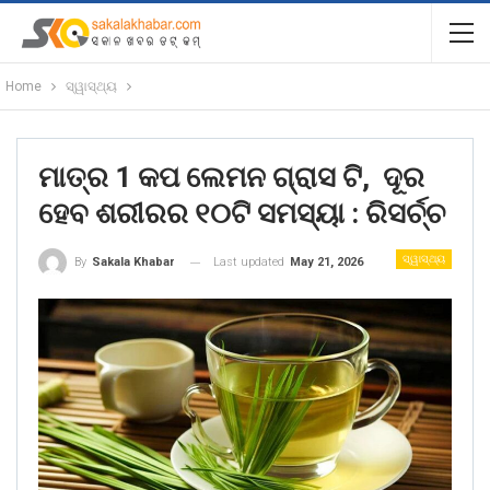
Home
ସ୍ୱାସ୍ଥ୍ୟ
ମାତ୍ର 1 କପ ଲେମନ ଗ୍ରାସ ଟି, ଦୂର
ହେବ ଶରୀରର ୧୦ଟି ସମସ୍ୟା : ରିସର୍ଚ୍ଚ
ସ୍ୱାସ୍ଥ୍ୟ
Last updated
May 21, 2026
By
Sakala Khabar