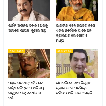
କାହିଁକି ଅଚାନକ ବିବାଦ ଘେରକୁ
ଭାରତୀୟ ସିନେ ଜଗତର ଜଣେ
ଆସିଲେ ଗାୟକ କୁମାର ସାନୁ
ଏଭଳି ନିର୍ଦେଶକ ଯିଏକି ନିଜ
କ୍ୟାରିଅର ରେ ଗୋଟିଏ
ମଧ୍ୟ…
ଦେଶ- ବିଦେଶ
ଦେଶ- ବିଦେଶ
ମହାଭାରତ ଧାରାବାହିକ ରେ
ଦୀପାବଳିରେ ଶେଷ ନିଶ୍ୱାସ
କର୍ଣ୍ଣ ଚରିତ୍ରରେ ଅଭିନୟ
ତ୍ୟାଗ କଲେ ପ୍ରସିଦ୍ଧ
କରୁଥିବା ପଙ୍କଜ ଧୀର ୬୮
ବଲିଉଡ ଅଭିନେତା ଅସରାନି
ବର୍ଷ…