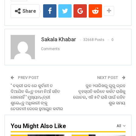
Share
Sakala Khabar
32668 Posts
0
Comments
PREV POST
NEXT POST
‘ ବକ୍ରୀ ଇଦ ରେ କୁର୍ବାନୀ ତ
ଜୁନ ୨ତାରିଖରୁ ଗୁରୁ ଗ୍ରହ
ଦିଆଯିବ କିନ୍ତୁ ତମେ ନିଆଁ ସହିତ
ବୃହସ୍ପତି କରିବେ କର୍କଟ ରାଶିକୁ
ଖେଳନାହିଁ ‘ ମୁଖ୍ୟମନ୍ତ୍ରୀ
ଗୋଚର, ଏହି ୫ଟି ରାଶି ପାଇଁ ରହିବ
ଶୁଭେନ୍ଦୁ ଅଧିକାରୀ ଙ୍କୁ
ଶୁଭ ସମୟ
ଚେତାବନୀ ଦେଲେ ହୁମାୟୁନ କବୀର
You Might Also Like
All