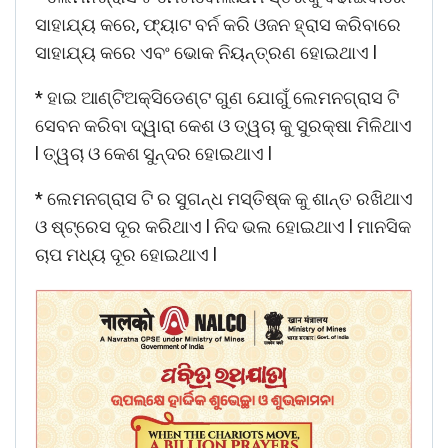
ସାହାଯ୍ୟ କରେ, ଫ୍ୟାଟ ବର୍ନ କରି ଓଜନ ହ୍ରାସ କରିବାରେ
ସାହାଯ୍ୟ କରେ ଏବଂ ଭୋକ ନିୟନ୍ତ୍ରଣ ହୋଇଥାଏ l
* ହାଇ ଆଣ୍ଟିଅକ୍ସିଡେଣ୍ଟ ଗୁଣ ଯୋଗୁଁ ଲେମନଗ୍ରାସ ଟି
ସେବନ କରିବା ଦ୍ୱାରା କେଶ ଓ ତ୍ୱଚା କୁ ସୁରକ୍ଷା ମିଳିଥାଏ
l ତ୍ୱଚା ଓ କେଶ ସୁନ୍ଦର ହୋଇଥାଏ l
* ଲେମନଗ୍ରାସ ଟି ର ସୁଗନ୍ଧ ମସ୍ତିଷ୍କ କୁ ଶାନ୍ତ ରଖିଥାଏ
ଓ ଷ୍ଟ୍ରେସ ଦୂର କରିଥାଏ l ନିଦ ଭଲ ହୋଇଥାଏ l ମାନସିକ
ଚାପ ମଧ୍ୟ ଦୂର ହୋଇଥାଏ l