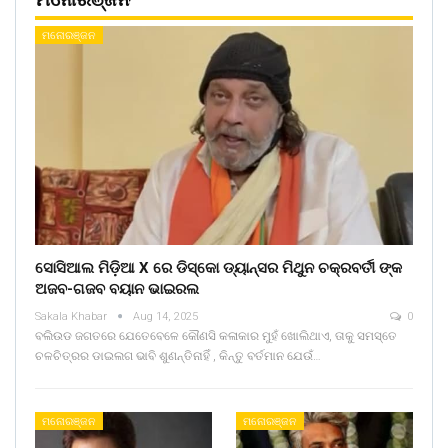
ମନୋରଞ୍ଜନ
ସୋସିଆଲ ମିଡ଼ିଆ X ରେ ଡିସ୍କୋ ଡ୍ୟାନ୍ସର ମିଥୁନ ଚକ୍ରବର୍ତୀ ଙ୍କ
ଅଜବ-ଗଜବ ବୟାନ ଭାଇରଲ
Sakala Khabar
Aug 14, 2025
0
ବଲିଉଡ ଜଗତରେ ଯେତେବେଳେ କୌଣସି କଳାକାର ମୁହଁ ଖୋଲିଥାଏ, ତାକୁ ସମସ୍ତେ
ଚଳଚିତ୍ରର ଡାଇଲଗ ଭାବି ଶୁଣନ୍ତିନାହିଁ , କିନ୍ତୁ ବର୍ତମାନ ଯେଉଁ…
ମନୋରଞ୍ଜନ
ମନୋରଞ୍ଜନ