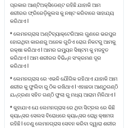
ପ୍ରକାର ଆଣ୍ଟିଅକ୍ସିଡେଣ୍ଟ ରହିଛି ଯାହାକି ଆମ
ଶରୀରର ଫ୍ରିରେଡ଼ିକୁଲସ କୁ ନଷ୍ଟ କରିବାରେ ସାହାଯ୍ୟ
କରିଥାଏ l
* ଲେମନଗ୍ରାସ ଅଣ୍ଟିବ୍ୟାକ୍ଟେରିଆଲ ଗୁଣରେ ଭରପୁର
ହୋଇଥିବା କାରଣରୁ ଅନେକ ଗୁଡିଏ ରୋଗ ନିକଟରୁ ଆମକୁ
ରକ୍ଷା କରିଥାଏ l ଆମର ଇମ୍ୟୁନ ସିଷ୍ଟମ କୁ ମଜବୁତ
କରିଥାଏ l ଆମ ଶରୀରର ବିଭିନ୍ନ ସଂକ୍ରମଣ ଦୂର
କରିଥାଏ l
* ଲେମନଗ୍ରାସ ରେ ଏଭଳି ଯୌଗିକ ରହିଥାଏ ଯାହାକି ଆମ
ଶରୀର କୁ ଫୁଲିବା ରୁ ଠିକ ରଖିଥାଏ l ଏହାଛଡା ଆଣ୍ଠୁଗଣ୍ଠି
ଯନ୍ତ୍ରଣା ସହିତ ଗଣ୍ଠି ଫୁଲା ରୁ ମଧ୍ୟ ଆରାମ ମିଳିଥାଏ l
* କୁହାଯାଏ ଯେ ଲେମନଗ୍ରାସ ରେ ଥିବା ସିଟ୍ରଲ ରେ କିଛି
କ୍ୟାନ୍ସର ସେଲସ ବିରୋଧରେ କ୍ୟାନ୍ସର ରୋଧି କ୍ଷମତା
ରହିଛି l ତେଣୁ ଲେମନଗ୍ରାସ ସେବନ କରିବା ଦ୍ୱାରା ଶରୀର