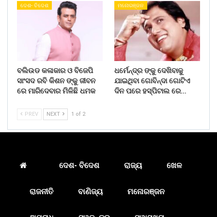
ଦେଶ- ବିଦେଶ
ମନୋରଞ୍ଜନ
ବଲିଉଡ କଳାକାର ଓ ବିଜେପି
ଧର୍ମେନ୍ଦ୍ର ଙ୍କୁ ଦେଖିବାକୁ
ସାଂସଦ ରବି କିଶନ ଙ୍କୁ ଜୀବନ
ଯାଇଥିବା ଗୋବିନ୍ଦା ଗୋଟିଏ
ରେ ମାରିଦେବାର ମିଳିଛି ଧମକ
ଦିନ ପରେ ହସ୍ପିଟାଲ ରେ…
PREV
NEXT
1 of 2
ଦେଶ- ବିଦେଶ
ରାଜ୍ୟ
ଖେଳ
ରାଜନୀତି
ବାଣିଜ୍ୟ
ମନୋରଞ୍ଜନ