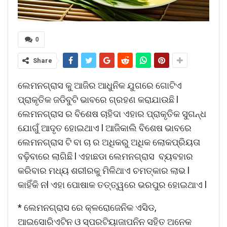
0
Share
ଲେମନଗ୍ରାସ କୁ ଆଜିର ଆଧୁନିକ ଯୁଗରେ ଗୋଟିଏ
ପ୍ରାକୃତିକ ଜଡିବୁଟି ଭାବରେ ଗ୍ରହଣ କରାଯାଉଛି l
ଲେମନଗ୍ରାସ ର ବିଶେଷ ଚାହିଦା ଏହାର ପ୍ରାକୃତିକ ସୁଗନ୍ଧ
ଯୋଗୁଁ ଆଦୃତ ହୋଇଥାଏ l ଆଜିକାଲି ବିଶେଷ ଭାବରେ
ଲେମନଗ୍ରାସ ଟି ବା ଚା ର ଅଧିକରୁ ଅଧିକ ଲୋକପ୍ରିୟତା
ବଢ଼ିବାରେ ଲାଗିଛି l ଏହାଛଡା ଲେମନଗ୍ରାସ ବ୍ୟବହାର
କରିବାର ମଧ୍ୟ ଶରୀରକୁ ମିଳିଥାଏ ଚମତ୍କାର ଲାଭ l
କାହିଁକି ନl ଏହା ପୋଷାକ ତତ୍ତ୍ୱରେ ଭରପୁର ହୋଇଥାଏ l
* ଲେମନଗ୍ରାସ ରେ କ୍ଳରୋଜେନିକ ଏସିଡ,
ଆଇସୋରିଏଟିନ ଓ ସ୍ପରଟିୟାଜାପନିନ ସହିତ ଅନେକ