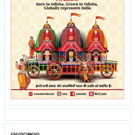
ମନୋରଞ୍ଜନ