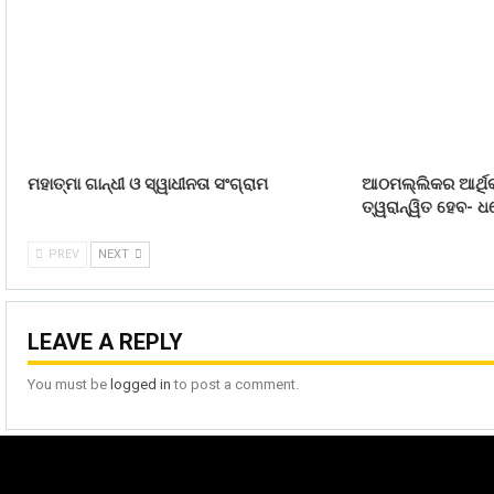
ମହାତ୍ମା ଗାନ୍ଧୀ ଓ ସ୍ୱାଧୀନତା ସଂଗ୍ରାମ
ଆଠମଲ୍ଲିକର ଆର୍ଥିକ
ତ୍ୱରାନ୍ୱିତ ହେବ- ଧର
PREV
NEXT
LEAVE A REPLY
You must be
logged in
to post a comment.