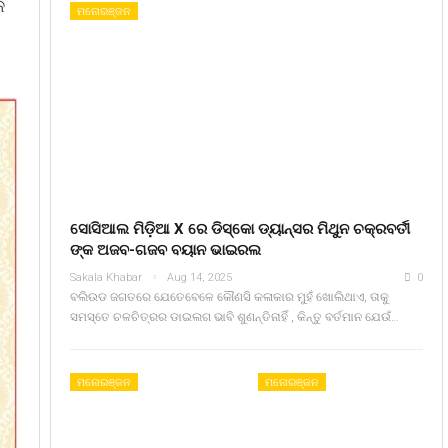
େ
ମନୋରଞ୍ଜନ
ସୋସିଆଲ ମିଡ଼ିଆ X ରେ ଡିସ୍କୋ ଡ୍ୟାନ୍ସର ମିଥୁନ ଚକ୍ରବର୍ତୀ
ଙ୍କ ଅଜବ-ଗଜବ ବୟାନ ଭାଇରଲ
Sakala Khabar
Aug 14, 2025
0
ବଲିଉଡ ଜଗତରେ ଯେତେବେଳେ କୌଣସି କଳାକାର ମୁହଁ ଖୋଲିଥାଏ, ତାକୁ
ସମସ୍ତେ ଚଳଚିତ୍ରର ଡାଇଲଗ ଭାବି ଶୁଣନ୍ତିନାହିଁ , କିନ୍ତୁ ବର୍ତମାନ ଯେଉଁ…
ମନୋରଞ୍ଜନ
ମନୋରଞ୍ଜନ