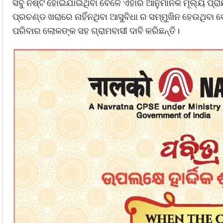
ସବୁ ନଷ୍ଟ ହୋଇଯାଇଥିବା ବେଳେ ଏହାର ଆନୁମାନିକ ମୂଲ୍ୟ ପ୍ର
ପ୍ରଚଣ୍ଡ ଖରାରେ ନାହିଁନଥିବା ଆସୁବିଧା ର ସମ୍ମୁଖିନ ହେଉଥିବା
ପରିବାର ଲୋକଙ୍କ ସହ ଗ୍ରାମବାସୀ ଦାବି କରିଛନ୍ତି।