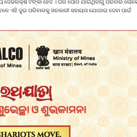
ାୟ ଦେଢଲକ୍ଷ ଟଙ୍କା ହେବ । ଘର ପୋଡି ଯାଇଥିବାରୁ ପରିବାର ଲୋକ
 ବେଳେ ଏହି ଦୁଇ ପରିବାରକୁ ସରକାରୀ ସହାୟତା ଯୋଗାଇ ଦେବା ପାଇଁ