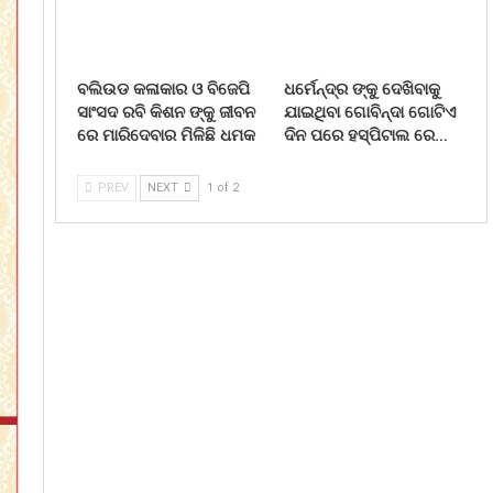
ବଲିଉଡ କଳାକାର ଓ ବିଜେପି
ଧର୍ମେନ୍ଦ୍ର ଙ୍କୁ ଦେଖିବାକୁ
ସାଂସଦ ରବି କିଶନ ଙ୍କୁ ଜୀବନ
ଯାଇଥିବା ଗୋବିନ୍ଦା ଗୋଟିଏ
ରେ ମାରିଦେବାର ମିଳିଛି ଧମକ
ଦିନ ପରେ ହସ୍ପିଟାଲ ରେ…
PREV
NEXT
1 of 2