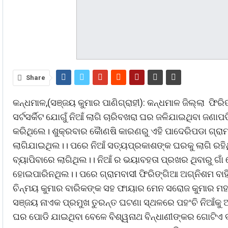
Share
କନ୍ଧମାଳ,(ସଞ୍ଜୟ କୁମାର ପାଣିଗ୍ରାହୀ): କନ୍ଧମାଳ ଜିଲ୍ଲା ଫ
ସର୍ଟସର୍କିଟ ଯୋଗୁଁ ନିଆଁ ଲାଗି ଚାରିବଖରା ଘର ଜଳିଯାଇଥିବା ଜଣ
କରିଥିଲେ। ଶୁକ୍ରବାର କୈାଣଷି କାରଣରୁ ଏହି ପାଦେରିପଡା ଗ୍ର
ଲାଗିଯାଇଥିଲ।। ପରେ ନିଆଁ ସତ୍ୟପ୍ରକାଶଙ୍କ ଘରକୁ ଲାଗି ରହିଥି
ବ୍ୟାପିବାରେ ଲାଗିଥିଲ।। ନିଆଁ ର ଭୟାବହତା ପ୍ରଖର ଥିବାରୁ ଗାଁ
ହୋଇପାରିନଥିଲ।। ପରେ ଗ୍ରାମବାସୀ ଫିରିଙ୍ଗିଆ ଅଗ୍ନିଶମ ବାହ
ଚିନ୍ମୟ କୁମାର ବାରିକଙ୍କ ସହ ଫାୟାର ମେନ ସରୋଜ କୁମାର ମହାପା
ସଞ୍ଜୟ ନାଏକ ପ୍ରମୁଖ ତୁରନ୍ତ ଘଟଣା ସ୍ଥଳରେ ପହଂଚି ନିଆଁକୁ 
ଘର ପୋଡି ଯାଇଥିବା ବେଳେ ବିଶ୍ୱନାଥ ବିନ୍ଧାଣୀଙ୍କର ଗୋଟିଏ 