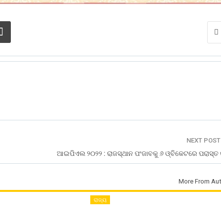
NEXT POS
ଆଇପିଏଲ ୨୦୨୨ : ରାଜସ୍ଥାନ ପଂଜାବକୁ ୬ ଓ୍ବିକେଟରେ ପରାସ୍ତ 
More From Aut
ରାଜ୍ୟ