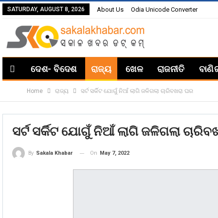
SATURDAY, AUGUST 8, 2026
About Us
Odia Unicode Converter
ଦେଶ- ବିଦେଶ
ରାଜ୍ୟ
ଖେଳ
ରାଜନୀତି
ବାଣି
Home
ରାଜ୍ୟ
ସର୍ଟ ସର୍କିଟ ଯୋଗୁଁ ନିଆଁ ଲାଗି ଜଳିଗଲା ଚାରିବଖରା ଘର
ସର୍ଟ ସର୍କିଟ ଯୋଗୁଁ ନିଆଁ ଲାଗି ଜଳିଗଲା ଚାରି
On
May 7, 2022
By
Sakala Khabar