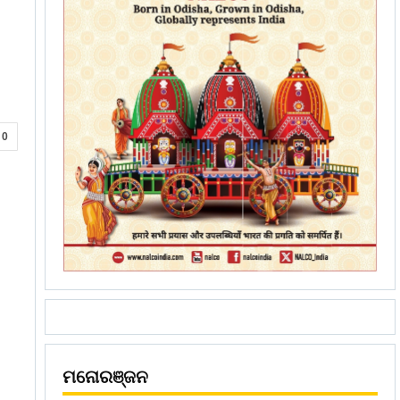
0
ମନୋରଞ୍ଜନ