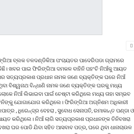
ିରିଙ୍ଗିଆ ବ୍ଲକ ତଳଦଣ୍ଡିକିଆ ପଂଚାୟତର ପାଦେରିପଡା ଗ୍ରାମରେ
ାପଡିଛି। ଖବର ପାଇ ଫିରିଙ୍ଗିଆ ଦମକଳ ବାହିନି ପହଂଚି ନିଆଁକୁ ଆୟତ
ାମର ସତ୍ୟପ୍ରକାଶ ପ୍ରଧାନ ନାମକ ଜଣେ ବ୍ୟକ୍ତିଙ୍କ ଘରେ ନିଆଁ
ବା ବିଶ୍ୱନାଥ ବିନ୍ଧାଣି ନାମକ ଜଣେ ବ୍ୟକ୍ତିଙ୍କ ଘରକୁ ମଧ୍ୟ
 ଲୋକେ ନିଆଁ ଲିଭାଇବା ପାଇଁ ଚେଷ୍ଟା କରିଥିଲେ ମଧ୍ୟ ତାହା ସମ୍ଭବ
ିନିଙ୍କୁ ଯୋଗାଯୋଗ କରିଥିଲେ। ଫିରିଙ୍ଗିଆ ଅଗ୍ନିଶମ ଅଧିକାରୀ
ତ୍ର , ଧିରେନ୍ଦ୍ର ବେହରା , ସୁବୋଧ ସେନାପତି, ରମାକାନ୍ତ ପଣ୍ଡା ଓ
ଆୟତ କରିଥିଲେ। ନିଆଁ ଲାଗି ସତ୍ୟପ୍ରକାଶ ପ୍ରଧାନଙ୍କ ତିନିବଖରା
ବଖରା ଘର ପୋଡି ଯିବା ସହିତ ଆସବାବ ପତ୍ର, ଘରେ ଥିବା ଧାନାଚାଉଳ