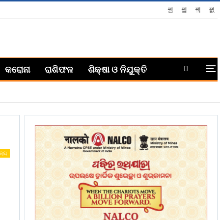
କରୋନା
ରାଶିଫଳ
ଶିକ୍ଷା ଓ ନିଯୁକ୍ତି
ଜ୍ୟ