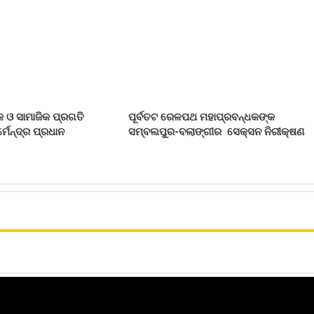
 ଓ ସାମାଜିକ ପ୍ରଗତି
ପୂର୍ବତଟ ରେଳପଥ ମହାପ୍ରବନ୍ଧକଙ୍କ
୍ମେନ୍ଦ୍ର ପ୍ରଧାନ
ସମ୍ବଲପୁର-ବଲାଙ୍ଗୀର ସେକ୍ସନ ନିରୀକ୍ଷଣ