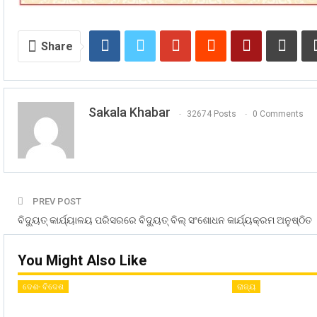
Share
Sakala Khabar
32674 Posts
0 Comments
PREV POST
ବିଦ୍ୟୁତ୍‌ କାର୍ଯ୍ୟାଳୟ ପରିସରରେ ବିଦ୍ୟୁତ୍‌ ବିଲ୍ ସଂଶୋଧନ କାର୍ଯ୍ୟକ୍ରମ ଅନୁଷ୍ଠିତ
You Might Also Like
ଦେଶ- ବିଦେଶ
ରାଜ୍ୟ