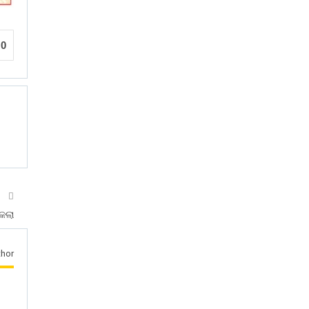
0
T
କଲା
hor