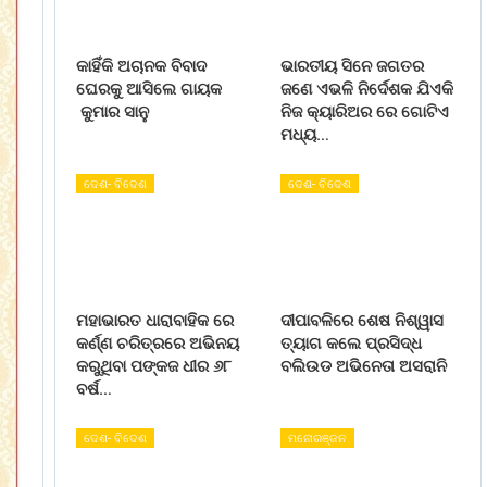
କାହିଁକି ଅଚାନକ ବିବାଦ
ଭାରତୀୟ ସିନେ ଜଗତର
ଘେରକୁ ଆସିଲେ ଗାୟକ
ଜଣେ ଏଭଳି ନିର୍ଦେଶକ ଯିଏକି
କୁମାର ସାନୁ
ନିଜ କ୍ୟାରିଅର ରେ ଗୋଟିଏ
ମଧ୍ୟ…
ଦେଶ- ବିଦେଶ
ଦେଶ- ବିଦେଶ
ମହାଭାରତ ଧାରାବାହିକ ରେ
ଦୀପାବଳିରେ ଶେଷ ନିଶ୍ୱାସ
କର୍ଣ୍ଣ ଚରିତ୍ରରେ ଅଭିନୟ
ତ୍ୟାଗ କଲେ ପ୍ରସିଦ୍ଧ
କରୁଥିବା ପଙ୍କଜ ଧୀର ୬୮
ବଲିଉଡ ଅଭିନେତା ଅସରାନି
ବର୍ଷ…
ଦେଶ- ବିଦେଶ
ମନୋରଞ୍ଜନ