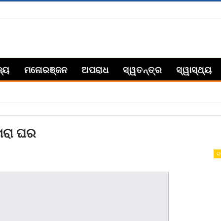
ଜ୍ୟ
ମନୋରଞ୍ଜନ
ଅପରାଧ
ସ୍ୱତନ୍ତ୍ର
ସ୍ୱାସ୍ଥ୍ୟ
ବଖରା ଘର
ରା