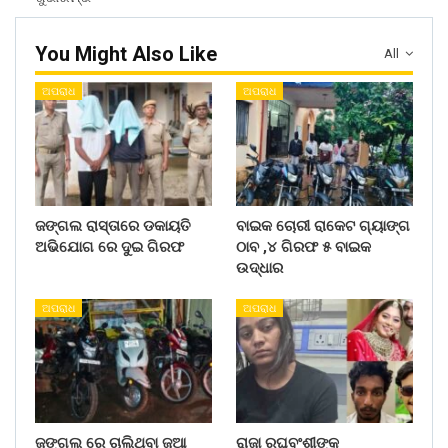
You Might Also Like
All
ଅପରାଧ
ଅପରାଧ
ଜଙ୍ଗଲ ରାସ୍ତାରେ ଡକାୟତି
ବାଇକ ଚୋରୀ ରାକେଟ ଗ୍ୟାଙ୍ଗ
ଅଭିଯୋଗ ରେ ଦୁଇ ଗିରଫ
ଠାବ ,୪ ଗିରଫ ୫ ବାଇକ
ଉଦ୍ଧାର
ଅପରାଧ
ଅପରାଧ
ଜଙ୍ଗଲ ରେ ଚାଲିଥିବା ଜୁଆ
ରାଜା ରଘୁବଂଶୀଙ୍କ