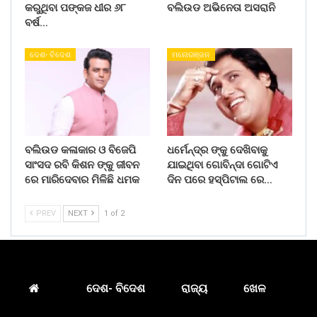
କରୁଥିବା ପଙ୍କଜ ଧୀର ୬୮
ବଲିଉଡ ଅଭିନେତା ଅସରାନି
ବର୍ଷ…
ଦେଶ- ବିଦେଶ
ମନୋରଞ୍ଜନ
ବଲିଉଡ କଳାକାର ଓ ବିଜେପି
ଧର୍ମେନ୍ଦ୍ର ଙ୍କୁ ଦେଖିବାକୁ
ସାଂସଦ ରବି କିଶନ ଙ୍କୁ ଜୀବନ
ଯାଇଥିବା ଗୋବିନ୍ଦା ଗୋଟିଏ
ରେ ମାରିଦେବାର ମିଳିଛି ଧମକ
ଦିନ ପରେ ହସ୍ପିଟାଲ ରେ…
PREV
NEXT
1 of 2
ଦେଶ- ବିଦେଶ
ରାଜ୍ୟ
ଖେଳ