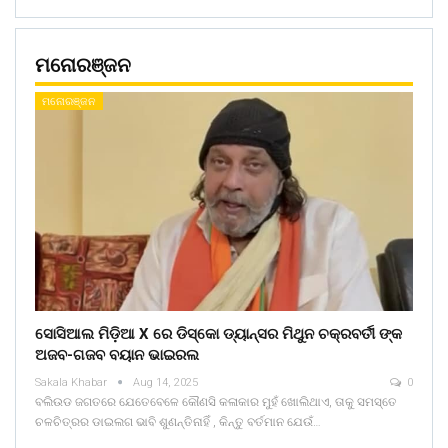
ମନୋରଞ୍ଜନ
ମନୋରଞ୍ଜନ
ସୋସିଆଲ ମିଡ଼ିଆ X ରେ ଡିସ୍କୋ ଡ୍ୟାନ୍ସର ମିଥୁନ ଚକ୍ରବର୍ତୀ ଙ୍କ
ଅଜବ-ଗଜବ ବୟାନ ଭାଇରଲ
Sakala Khabar
Aug 14, 2025
0
ବଲିଉଡ ଜଗତରେ ଯେତେବେଳେ କୌଣସି କଳାକାର ମୁହଁ ଖୋଲିଥାଏ, ତାକୁ ସମସ୍ତେ
ଚଳଚିତ୍ରର ଡାଇଲଗ ଭାବି ଶୁଣନ୍ତିନାହିଁ , କିନ୍ତୁ ବର୍ତମାନ ଯେଉଁ…