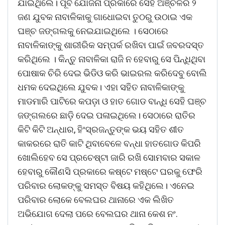
ଯାଇଥିଲେ। ପୂର୍ବ ଯୋଜନା ପ୍ରକାରେ ସେହି ଅଞ୍ଚଳର ୨
ଜଣ ଯୁବକ ନାବାଳିକାକୁ ଗାଧୋଇବା ତୁଠରୁ ଉଠାଇ ଏକ
ଘଞ୍ଚ ଜଙ୍ଗଲକୁ ନେଇଯାଇଥିଲେ । ସେଠାରେ
ନାବାଳିକାଙ୍କୁ ଶାରୀରିକ ସମ୍ପର୍କ ରଖିବା ପାଇଁ ଜବରଦସ୍ତ
କରିଥିଲେ । କିନ୍ତୁ ନାବାଳିକା ରାଜି ନ ହେବାରୁ ସେ ପିନ୍ଧିଥିବା
ପୋଷାକ ଚିରି ଦେଇ ଭିଡିଓ କରି ଭାଇରଲ କରିଦେବୁ ବୋଲି
ଧମକ ଦେଇଥିଲେ ଯୁବକ। ଏହା ସହିତ ନାବାଳିକାଙ୍କୁ
ମାଡମାରି ପାଟିରେ କପଡ଼ା ଓ ହାତ ଗୋଡ ବାନ୍ଧି ସେହି ଘଞ୍ଚ
ଜଙ୍ଗଲରେ ଛାଡ଼ି ଦେଇ ପଳାଇଥିଲେ। ସେଠାରେ ରାତିର
କିଟି କିଟି ଅନ୍ଧାର, ହିଂସ୍ରଜନ୍ତୁଙ୍କ ଭୟ ସହିତ ଶୀତ
କାକରରେ ରାତି କାଟି ଥିବାବେଳେ ବନ୍ଧା ହାତଗୋଡ କିପରି
ଖୋଲିହେବ ସେ ପ୍ରଚେଷ୍ଟା ଜାରି ରଖି ସୋମବାର ସକାଳ
ହେବାରୁ କୌଣସି ପ୍ରକାରେ କଷ୍ଟେ ମଷ୍ଟେ ଘରକୁ ଫେରି
ପରିବାର ଲୋକଙ୍କୁ ସମସ୍ତ ବିଷୟ କହିଥିଲେ। ଏନେଇ
ପରିବାର ଲୋକେ ବେଲଘର ଥାନାରେ ଏକ ଲିଖିତ
ଅଭିଯୋଗ ଦେଲା ପରେ ବେଲଘର ଥାନା କେଶ ନଂ.