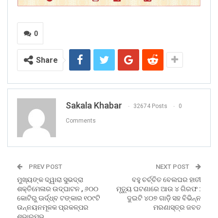
0
Share
Sakala Khabar
32674 Posts
0
Comments
PREV POST
NEXT POST
ମୁଖ୍ୟଙ୍କ ଦ୍ୱାରା ସୁଭଦ୍ରା
ବହୁ ଚର୍ଚ୍ଚିତ ବେଲଘର ହାତୀ
ଶକ୍ତିମେଳାର ଉଦ୍‌ଘାଟନ , ୬୦୦
ମୃତ୍ୟୁ ଘଟଣାରେ ଆଉ ୪ ଗିରଫ :
କୋଟିରୁ ଊର୍ଦ୍ଧ୍ବ ଟଙ୍କାର ୧୦୯ଟି
ଦୁଇଟି ୪୦୭ ଗାଡ଼ି ସହ ବିଭିନ୍ନ
ଉନ୍ନୟନମୂଳକ ପ୍ରକଳ୍ପର
ମରଣାସ୍ତ୍ର ଜବତ
ଶୁଭାରମ୍ଭ