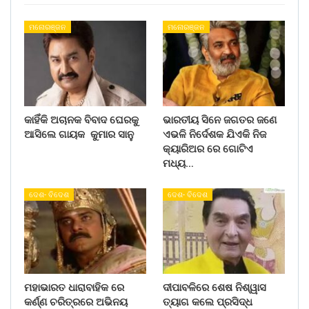
ମନୋରଞ୍ଜନ
ମନୋରଞ୍ଜନ
କାହିଁକି ଅଚାନକ ବିବାଦ ଘେରକୁ
ଭାରତୀୟ ସିନେ ଜଗତର ଜଣେ
ଆସିଲେ ଗାୟକ କୁମାର ସାନୁ
ଏଭଳି ନିର୍ଦେଶକ ଯିଏକି ନିଜ
କ୍ୟାରିଅର ରେ ଗୋଟିଏ
ମଧ୍ୟ…
ଦେଶ- ବିଦେଶ
ଦେଶ- ବିଦେଶ
ମହାଭାରତ ଧାରାବାହିକ ରେ
ଦୀପାବଳିରେ ଶେଷ ନିଶ୍ୱାସ
କର୍ଣ୍ଣ ଚରିତ୍ରରେ ଅଭିନୟ
ତ୍ୟାଗ କଲେ ପ୍ରସିଦ୍ଧ