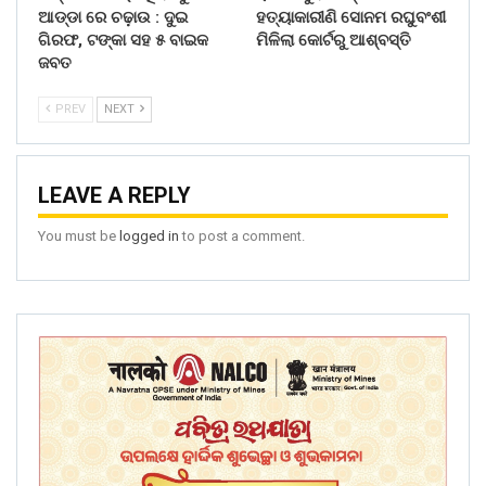
ଆଡ୍ଡା ରେ ଚଢ଼ାଉ : ଦୁଇ
ହତ୍ୟାକାରୀଣି ସୋନମ ରଘୁବଂଶୀ
ଗିରଫ, ଟଙ୍କା ସହ ୫ ବାଇକ
ମିଳିଲା କୋର୍ଟରୁ ଆଶ୍ବସ୍ତି
ଜବତ
PREV
NEXT
LEAVE A REPLY
You must be
logged in
to post a comment.