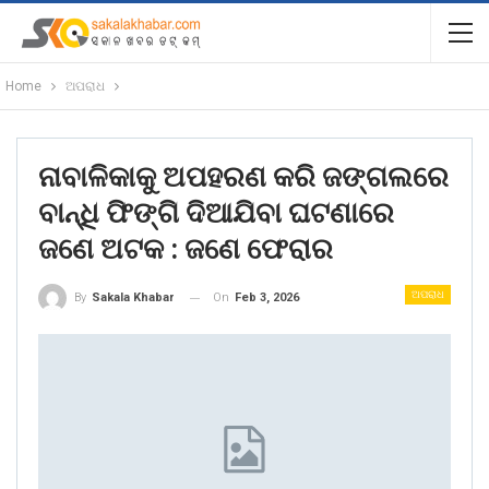
Home
ଅପରାଧ
ନାବାଳିକାକୁ ଅପହରଣ କରି ଜଙ୍ଗଲରେ
ବାନ୍ଧି ଫିଙ୍ଗି ଦିଆଯିବା ଘଟଣାରେ
ଜଣେ ଅଟକ : ଜଣେ ଫେରାର
ଅପରାଧ
On
Feb 3, 2026
By
Sakala Khabar