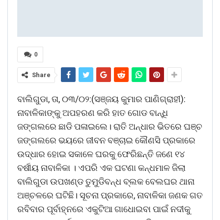
0
Share
ବାଲିଗୁଡା, ତା, ୦୩/୦୨:(ସଞ୍ଜୟ କୁମାର ପାଣିଗ୍ରାହୀ):
ନାବାଳିକାଙ୍କୁ ଅପହରଣ କରି ହାତ ଗୋଡ ବାନ୍ଧି
ଜଙ୍ଗଲରେ ଛାଡି ପଳାଇଲେ। ରାତି ଅନ୍ଧାର ଭିତରେ ଘଞ୍ଚ
ଜଙ୍ଗଲରେ ଭୟରେ ଜୀବନ ବଞ୍ଚାଇ କୌଣସି ପ୍ରକାରେ
ଉଦ୍ଧାର ହୋଇ ସକାଳେ ଘରକୁ ଫେରିଛନ୍ତି ଜଣେ ୧୪
ବର୍ଷୀୟ ନାବାଳିକା । ଏପରି ଏକ ଘଟଣା କନ୍ଧମାଳ ଜିଲା
ବାଲିଗୁଡା ଉପଖଣ୍ଡ ତୁମୁଡିବନ୍ଧ ବ୍ଲକ ବେଲଘର ଥାନା
ଅଞ୍ଚଳରେ ଘଟିଛି। ସୂଚନା ପ୍ରକାରେ, ନାବାଳିକା ଜଣକ ଗତ
ରବିବାର ପୂର୍ବାହ୍ନରେ ଏକୁଟିଆ ଗାଧୋଇବା ପାଇଁ ନଦୀକୁ