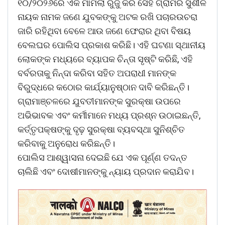
୧୦/୨୦୨୬ରେ ଏକ ମାମଲା ରୁଜୁ କରି ସେହି ଗ୍ରାମର ସୁଶୀଳ
ନାୟକ ନାମକ ଜଣେ ଯୁବକଙ୍କୁ ଅଟକ ରଖି ପଚାରଉଚରା
ଜାରି ରହିଥିବା ବେଳେ ଆଉ ଜଣେ ଫେରାର ଥିବା ବିଷୟ
ବେଲଘର ପୋଲିସ ପ୍ରକାଶ କରିଛି। ଏହି ଘଟଣା ସ୍ଥାନୀୟ
ଲୋକଙ୍କ ମଧ୍ୟରେ ବ୍ୟାପକ ଚିନ୍ତା ସୃଷ୍ଟି କରିଛି, ଏହି
ବର୍ବରତାକୁ ନିନ୍ଦା କରିବା ସହିତ ଅପରାଧୀ ମାନଙ୍କ
ବିରୁଦ୍ଧରେ କଠୋର କାର୍ଯ୍ୟାନୁଷ୍ଠାନ ଦାବି କରିଛନ୍ତି।
ଗ୍ରାମାଞ୍ଚଳରେ ଯୁବତୀମାନଙ୍କ ସୁରକ୍ଷା ଉପରେ
ଅଭିଭାବକ ଏବଂ କର୍ମୀମାନେ ମଧ୍ୟ ପ୍ରଶ୍ନ ଉଠାଇଛନ୍ତି,
କର୍ତ୍ତୃପକ୍ଷଙ୍କୁ ଦୃଢ଼ ସୁରକ୍ଷା ବ୍ୟବସ୍ଥା ସୁନିଶ୍ଚିତ
କରିବାକୁ ଅନୁରୋଧ କରିଛନ୍ତି।
ପୋଲିସ ଆଶ୍ୱାସନା ଦେଇଛି ଯେ ଏକ ପୂର୍ଣ୍ଣ ତଦନ୍ତ
ଚାଲିଛି ଏବଂ ଦୋଷୀମାନଙ୍କୁ ନ୍ୟାୟ ପ୍ରଦାନ କରାଯିବ।