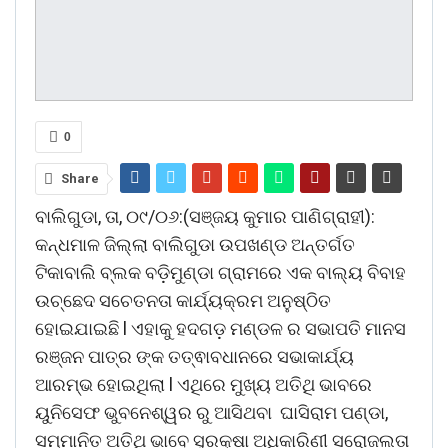
0
Share
ବାଲିଗୁଡା, ତା, ୦୯/୦୬:(ସଞ୍ଜୟ କୁମାର ପାଣିଗ୍ରାହୀ):
କନ୍ଧମାଳ ଜିଲ୍ଲା ବାଲିଗୁଡା ଉପଖଣ୍ଡ ଅନ୍ତର୍ଗତ
ଟିକାବାଲି ବ୍ଲକ ବଡ଼ିମୁଣ୍ଡା ଗ୍ରାମରେ ଏକ ବାଲ୍ୟ ବିବାହ
ଉଚ୍ଛେଦ ସଚେତନତା କାର୍ଯ୍ୟକ୍ରମ ଅନୁଷ୍ଠିତ
ହୋଇଯାଇଛି l ଏହାକୁ ହଦଗଡ଼ ମଣ୍ଡଳ ର ସଭାପତି ମାନସ
ରଞ୍ଜନ ପାତ୍ର ଙ୍କ ତତ୍ଵାବଧାନରେ ସଭାକାର୍ଯ୍ୟ
ଆରମ୍ଭ ହୋଇଥିଲା l ଏଥିରେ ମୁଖ୍ୟ ଅତିଥି ଭାବରେ
ୟୁନିସେଫ ଭୁବନେଶ୍ୱର ରୁ ଆସିଥବା ଘାସିରାମ ପଣ୍ଡା,
ସମ୍ମାନିତ ଅତିଥି ଭାବେ ସୁରକ୍ଷା ଅଧିକାରିଣୀ ସରୋଜଲତା