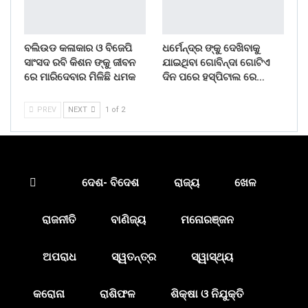
ବଲିଉଡ କଳାକାର ଓ ବିଜେପି
ଧର୍ମେନ୍ଦ୍ର ଙ୍କୁ ଦେଖିବାକୁ
ସାଂସଦ ରବି କିଶନ ଙ୍କୁ ଜୀବନ
ଯାଇଥିବା ଗୋବିନ୍ଦା ଗୋଟିଏ
ରେ ମାରିଦେବାର ମିଳିଛି ଧମକ
ଦିନ ପରେ ହସ୍ପିଟାଲ ରେ…
PREV
NEXT
1 of 2
ଦେଶ- ବିଦେଶ
ରାଜ୍ୟ
ଖେଳ
ରାଜନୀତି
ବାଣିଜ୍ୟ
ମନୋରଞ୍ଜନ
ଅପରାଧ
ସ୍ୱତନ୍ତ୍ର
ସ୍ୱାସ୍ଥ୍ୟ
କରୋନା
ରାଶିଫଳ
ଶିକ୍ଷା ଓ ନିଯୁକ୍ତି