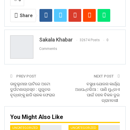
Share
Sakala Khabar
32674 Posts
0
Comments
PREV POST
NEXT POST
ଡାବୁଲୁମାହା ଘାଟିରେ ଅଟୋ
ବସୁଧା ଯୋଜନା କାର୍ଯ୍ୟ
ଦୁର୍ଘଟଣାଗ୍ରସ୍ତ : ଗୁରୁତର
ଅଧପନ୍ତରିଆ : ପାଣି ମୁନ୍ଦାଏ
ବୃଦ୍ଧଙ୍କୁ ଛାଡି ଚାଳକ ଫେରାର
ପାଇଁ ଡହଳ ବିକଳ ଦୁଇ
ଗ୍ରାମବାସୀ
You Might Also Like
UNCATEGORIZED
UNCATEGORIZED