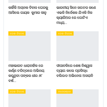
କାହିଁକି ଅଚାନକ ବିବାଦ ଘେରକୁ
ଭାରତୀୟ ସିନେ ଜଗତର ଜଣେ
ଆସିଲେ ଗାୟକ କୁମାର ସାନୁ
ଏଭଳି ନିର୍ଦେଶକ ଯିଏକି ନିଜ
କ୍ୟାରିଅର ରେ ଗୋଟିଏ
ମଧ୍ୟ…
ଦେଶ- ବିଦେଶ
ଦେଶ- ବିଦେଶ
ମହାଭାରତ ଧାରାବାହିକ ରେ
ଦୀପାବଳିରେ ଶେଷ ନିଶ୍ୱାସ
କର୍ଣ୍ଣ ଚରିତ୍ରରେ ଅଭିନୟ
ତ୍ୟାଗ କଲେ ପ୍ରସିଦ୍ଧ
କରୁଥିବା ପଙ୍କଜ ଧୀର ୬୮
ବଲିଉଡ ଅଭିନେତା ଅସରାନି
ବର୍ଷ…
ଦେଶ- ବିଦେଶ
ମନୋରଞ୍ଜନ