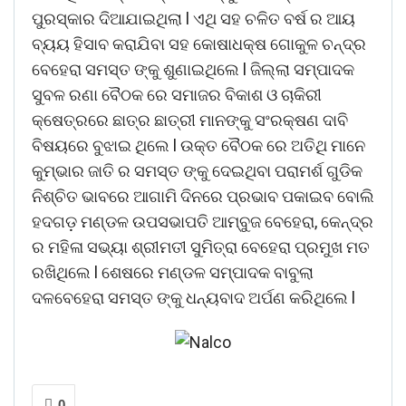
ପୁରସ୍କାର ଦିଆଯାଇଥିଲା l ଏଥି ସହ ଚଳିତ ବର୍ଷ ର ଆୟ
ବ୍ୟୟ ହିସାବ କରାଯିବା ସହ କୋଷାଧକ୍ଷ ଗୋକୁଳ ଚନ୍ଦ୍ର
ବେହେରା ସମସ୍ତ ଙ୍କୁ ଶୁଣାଇଥିଲେ l ଜିଲ୍ଲା ସମ୍ପାଦକ
ସୁବଳ ରଣା ବୈଠକ ରେ ସମାଜର ବିକାଶ ଓ ଚାକିରୀ
କ୍ଷେତ୍ରରେ ଛାତ୍ର ଛାତ୍ରୀ ମାନଙ୍କୁ ସଂରକ୍ଷଣ ଦାବି
ବିଷୟରେ ବୁଝାଇ ଥିଲେ l ଉକ୍ତ ବୈଠକ ରେ ଅତିଥି ମାନେ
କୁମ୍ଭାର ଜାତି ର ସମସ୍ତ ଙ୍କୁ ଦେଇଥିବା ପରାମର୍ଶ ଗୁଡିକ
ନିଶ୍ଚିତ ଭାବରେ ଆଗାମି ଦିନରେ ପ୍ରଭାବ ପକାଇବ ବୋଲି
ହଦଗଡ଼ ମଣ୍ଡଳ ଉପସଭାପତି ଆମ୍ବୁଜ ବେହେରା, କେନ୍ଦ୍ର
ର ମହିଳା ସଭ୍ୟା ଶ୍ରୀମତୀ ସୁମିତ୍ରା ବେହେରା ପ୍ରମୁଖ ମତ
ରଖିଥିଲେ l ଶେଷରେ ମଣ୍ଡଳ ସମ୍ପାଦକ ବାବୁଲା
ଦଳବେହେରା ସମସ୍ତ ଙ୍କୁ ଧନ୍ୟବାଦ ଅର୍ପଣ କରିଥିଲେ l
0