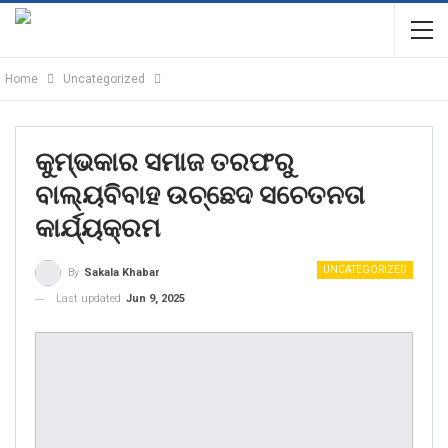
Home
Uncategorized
କୁମ୍ଭକାର ସମାଜ ତରଫରୁ
ବାଲ୍ୟବିବାହ ଉଚ୍ଛେଦ ସଚେତନତା
କାର୍ଯ୍ୟକ୍ରମ
UNCATEGORIZED
By
Sakala Khabar
Last updated
Jun 9, 2025