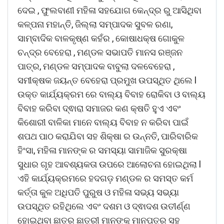
ଦେଇ , ଫୁଲବାଣୀ ମହିଳା ସହଯୋଗ କେନ୍ଦ୍ର ରୁ ଆସିଥିବା
କଳ୍ପନା ମହାନ୍ତି, ଜିଲ୍ଲା ସମ୍ପାଦକ ସୁବଳ ରଣା,
ସାମ୍ବାଦିକ ବାଳକୃଷ୍ଣ କହଁର , କୋଷାଧକ୍ଷ ଗୋକୁଳ
ଚନ୍ଦ୍ର ବେହେରା , ମଣ୍ଡଳ ସଭାପତି ମାନସ ରଞ୍ଜନ
ପାତ୍ର, ମଣ୍ଡଳ ସମ୍ପାଦକ ବାବୁଲା ଦଳବେହେରା ,
ସମୀକ୍ଷକ ଜୟନ୍ତ ବେହେରା ପ୍ରମୁଖ ଉପସ୍ଥିତ ଥିଲେ l
ଉକ୍ତ କାର୍ଯ୍ୟକ୍ରମ ରେ ବାଲ୍ୟ ବିବାହ ରୋକିବା ଓ ବାଲ୍ୟ
ବିବାହ କରିବା ଦ୍ଵାରା ସମାଜର କଣ କ୍ଷତି ହୁଏ ଏବଂ
କିଶୋରୀ ବାଳିକା ମାନେ ବାଲ୍ୟ ବିବାହ ନ କରିବା ପାଇଁ
ଶପଥ ପାଠ କରାଯିବା ସହ ଶିକ୍ଷା ର ଉନ୍ନତି, ପାରିବାରିକ
ହିଂସା, ମହିଳା ମାନଙ୍କ ର ସମସ୍ୟା ସାମାଜିକ ସୁରକ୍ଷା
ସୁଧାର ଗୃହ ଆବଶ୍ୟକତା ଉପରେ ଆଲୋଚନା ହୋଇଥିଲା l
ଏହି କାର୍ଯ୍ୟକ୍ରମରେ ହଦଗଡ଼ ମଣ୍ଡଳ ର ସମସ୍ତ କର୍ମ
କର୍ତ୍ତା କୁଳ ଅଧିପତି ପୁରୁଷ ଓ ମହିଳା ସଭ୍ୟ ସଭ୍ୟା
ଉପସ୍ଥିତ ରହିଥିଲେ ଏବଂ ଦଶମ ଓ ଦ୍ଵାଦଶ ଉତୀର୍ଣ୍ଣ
ହୋଇଥିବା ଛାତ୍ର ଛାତ୍ରୀ ମାନଙ୍କୁ ମାନପତ୍ର ସହ