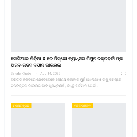
ସୋସିଆଲ ମିଡ଼ିଆ X ରେ ଡିସ୍କୋ ଡ୍ୟାନ୍ସର ମିଥୁନ ଚକ୍ରବର୍ତୀ ଙ୍କ
ଅଜବ-ଗଜବ ବୟାନ ଭାଇରଲ
Sakala Khabar
Aug 14, 2025
0
ବଲିଉଡ ଜଗତରେ ଯେତେବେଳେ କୌଣସି କଳାକାର ମୁହଁ ଖୋଲିଥାଏ, ତାକୁ ସମସ୍ତେ
ଚଳଚିତ୍ରର ଡାଇଲଗ ଭାବି ଶୁଣନ୍ତିନାହିଁ , କିନ୍ତୁ ବର୍ତମାନ ଯେଉଁ…
ମନୋରଞ୍ଜନ
ମନୋରଞ୍ଜନ