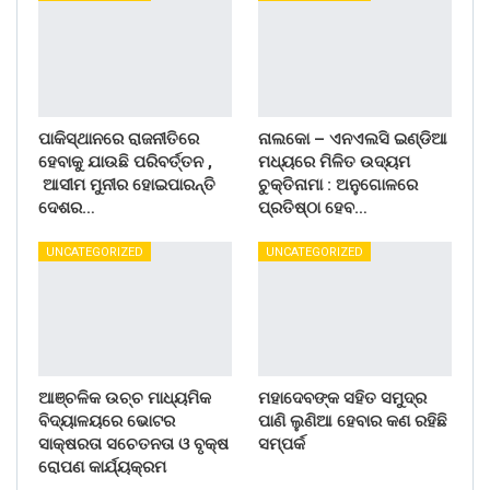
ପାକିସ୍ଥାନରେ ରାଜନୀତିରେ
ନାଲକୋ – ଏନଏଲସି ଇଣ୍ଡିଆ
ହେବାକୁ ଯାଉଛି ପରିବର୍ତ୍ତନ ,
ମଧ୍ୟରେ ମିଳିତ ଉଦ୍ୟମ
ଆସୀମ ମୁନୀର ହୋଇପାରନ୍ତି
ଚୁକ୍ତିନାମା : ଅନୁଗୋଳରେ
ଦେଶର…
ପ୍ରତିଷ୍ଠା ହେବ…
UNCATEGORIZED
UNCATEGORIZED
ଆଞ୍ଚଳିକ ଉଚ୍ଚ ମାଧ୍ୟମିକ
ମହାଦେବଙ୍କ ସହିତ ସମୁଦ୍ର
ବିଦ୍ୟାଳୟରେ ଭୋଟର
ପାଣି ଲୁଣିଆ ହେବାର କଣ ରହିଛି
ସାକ୍ଷରତା ସଚେତନତା ଓ ବୃକ୍ଷ
ସମ୍ପର୍କ
ରୋପଣ କାର୍ଯ୍ୟକ୍ରମ