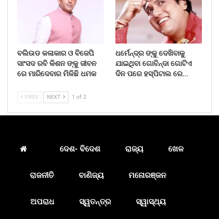
ବଲିଉଡ କଳାକାର ଓ ବିଜେପି
ଧର୍ମେନ୍ଦ୍ର ଙ୍କୁ ଦେଖିବାକୁ
ସାଂସଦ ରବି କିଶନ ଙ୍କୁ ଜୀବନ
ଯାଇଥିବା ଗୋବିନ୍ଦା ଗୋଟିଏ
ରେ ମାରିଦେବାର ମିଳିଛି ଧମକ
ଦିନ ପରେ ହସ୍ପିଟାଲ ରେ…
PREV
NEXT
1 of 2
ଦେଶ- ବିଦେଶ
ରାଜ୍ୟ
ଖେଳ
ରାଜନୀତି
ବାଣିଜ୍ୟ
ମନୋରଞ୍ଜନ
ଅପରାଧ
ସ୍ୱତନ୍ତ୍ର
ସ୍ୱାସ୍ଥ୍ୟ