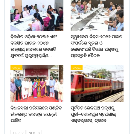
ବିକଶିତ ଓଡ଼ିଶା-୨୦୩୬ ଏବଂ
ସ୍ୱାଧୀନତା ଦିବସ-୨୦୨୬ ପାଳନ
ବିକଶିତ ଭାରତ-୨୦୪୭
ସଂପର୍କରେ ସୂଚନା ଓ
ଲକ୍ଷ୍ୟ ହାସଲରେ ଜନଜାତି
ଲୋକସଂପର୍କ ବିଭାଗ ପକ୍ଷରୁ
ଯୁବବର୍ଗ ଗୁରୁତ୍ୱପୂର୍ଣ୍ଣ…
ପ୍ରସ୍ତୁତି ବୈଠକ
ରାଜ୍ୟ
ରାଜ୍ୟ
ବିଧାନସଭା ପରିସରରେ ପଣ୍ଡିତ
ପୂର୍ବତଟ ରେଳପଥ ପକ୍ଷରୁ
ନୀଳକଣ୍ଠ ଦାସଙ୍କ ଜୟନ୍ତୀ
ପୁରୀ–ସୋଲାପୁର ସ୍ପେଶାଲ୍
ପାଳିତ
ଏକ୍ସପ୍ରେସ୍ ଟ୍ରେନ
PREV
NEXT