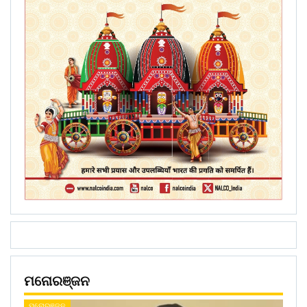
ମନୋରଞ୍ଜନ
ମନୋରଞ୍ଜନ