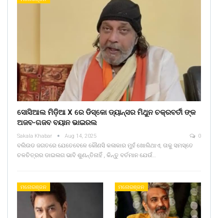
ସୋସିଆଲ ମିଡ଼ିଆ X ରେ ଡିସ୍କୋ ଡ୍ୟାନ୍ସର ମିଥୁନ ଚକ୍ରବର୍ତୀ ଙ୍କ
ଅଜବ-ଗଜବ ବୟାନ ଭାଇରଲ
Sakala Khabar
Aug 14, 2025
0
ବଲିଉଡ ଜଗତରେ ଯେତେବେଳେ କୌଣସି କଳାକାର ମୁହଁ ଖୋଲିଥାଏ, ତାକୁ ସମସ୍ତେ
ଚଳଚିତ୍ରର ଡାଇଲଗ ଭାବି ଶୁଣନ୍ତିନାହିଁ , କିନ୍ତୁ ବର୍ତମାନ ଯେଉଁ…
ମନୋରଞ୍ଜନ
ମନୋରଞ୍ଜନ