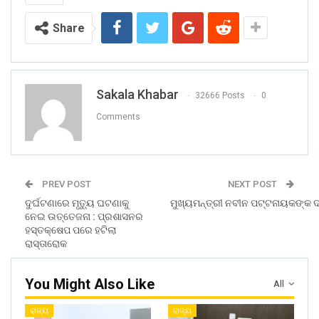
Share
Sakala Khabar
32666 Posts
0
Comments
PREV POST
NEXT POST
ଦୁର୍ଘଟଣାରେ ମୃତ୍ୟୁ ଘଟଣାକୁ
ମୁଖ୍ୟମନ୍ତ୍ରୀ ନବୀନ ପଟ୍ଟନାୟକଙ୍କ ଦ୍ୱ
ନେଇ ଉତ୍ତେଜନା : ପ୍ରଶାସନର
ହସ୍ତକ୍ଷେପ ପରେ ହଟିଲା
ରାସ୍ତାରୋକ
You Might Also Like
All
ରାଜ୍ୟ
ରାଜ୍ୟ