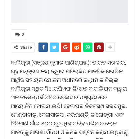
0
Share
ବାଲିଗୁଡା,(ସଞ୍ଜୟ କୁମାର ପାଣିଗ୍ରାହୀ): ଭାରତ ସରକାର,
ଗୃହ ମନ୍ତ୍ରଣାଳୟ ଦ୍ୱାରା ପରିଚାଳିତ ମାନବିକ ନାଗରିକ
ଆର୍ଥିକ ସହାୟତା ଯୋଜନା ଅଧୀନରେ କନ୍ଧମାଳ ଜିଲ୍ଲା
ବାଲିଗୁଡା ସ୍ଥିତ ସିଆରପିଏଫ ଜି/୧୨୭ ବାଟାଲିୟନ ଦ୍ୱାରା
ଏକ ଜନସମ୍ପର୍କ ଶିବିର ବେଲଘର ପଞ୍ଚାୟତରେ
ଆୟୋଜିତ ହୋଇଯାଇଛି l ବେଲଘର ନିକଟସ୍ଥ ସରଦପୁର,
ମେଣ୍ଡାବାରୁ, ବେଲାସାରଦା, କରଜାଣ୍ଡି, ଜାଜୋଙ୍ଗୀ ଏବଂ
ଝିରିପାଣି ଗାଁର ୫୦୦ ରୁ ଅଧିକ ଗରିବ ପରିବାର ଲୋକ
ମାନଙ୍କୁ ମାଗଣା ଔଷଧ ଓ କମଳ ବଣ୍ଟନ କରାଯାଇଥିବାରୁ