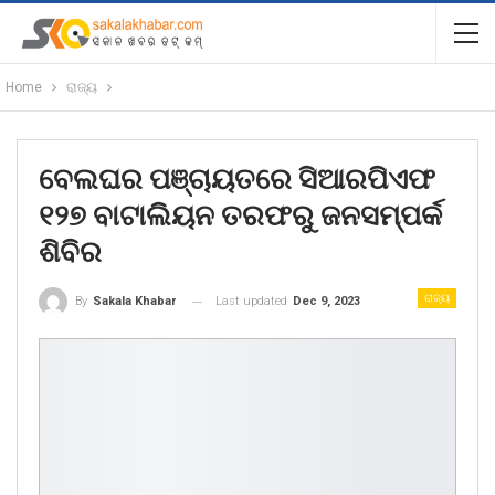
Home
ରାଜ୍ୟ
ବେଲଘର ପଞ୍ଚାୟତରେ ସିଆରପିଏଫ
୧୨୭ ବାଟାଲିୟନ ତରଫରୁ ଜନସମ୍ପର୍କ
ଶିବିର
ରାଜ୍ୟ
Last updated
Dec 9, 2023
By
Sakala Khabar