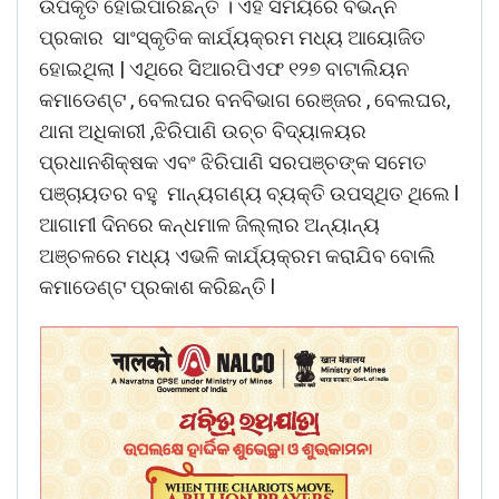
ଉପକୃତ ହୋଇପାରିଛନ୍ତି । ଏହି ସମୟରେ ବିଭିନ୍ନ
ପ୍ରକାର ସାଂସ୍କୃତିକ କାର୍ଯ୍ୟକ୍ରମ ମଧ୍ୟ ଆୟୋଜିତ
ହୋଇଥିଲା | ଏଥିରେ ସିଆରପିଏଫ ୧୨୭ ବାଟାଲିୟନ
କମାଡେଣ୍ଟ , ବେଲଘର ବନବିଭାଗ ରେଞ୍ଜର , ବେଲଘର,
ଥାନା ଅଧିକାରୀ ,ଝିରିପାଣି ଉଚ୍ଚ ବିଦ୍ୟାଳୟର
ପ୍ରଧାନଶିକ୍ଷକ ଏବଂ ଝିରିପାଣି ସରପଞ୍ଚଙ୍କ ସମେତ
ପଞ୍ଚାୟତର ବହୁ ମାନ୍ୟଗଣ୍ୟ ବ୍ୟକ୍ତି ଉପସ୍ଥିତ ଥିଲେ l
ଆଗାମୀ ଦିନରେ କନ୍ଧମାଳ ଜିଲ୍ଲାର ଅନ୍ୟାନ୍ୟ
ଅଞ୍ଚଳରେ ମଧ୍ୟ ଏଭଳି କାର୍ଯ୍ୟକ୍ରମ କରାଯିବ ବୋଲି
କମାଡେଣ୍ଟ ପ୍ରକାଶ କରିଛନ୍ତି l