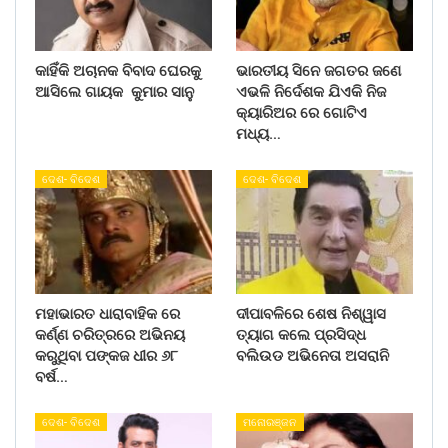
କାହିଁକି ଅଚାନକ ବିବାଦ ଘେରକୁ
ଭାରତୀୟ ସିନେ ଜଗତର ଜଣେ
ଆସିଲେ ଗାୟକ କୁମାର ସାନୁ
ଏଭଳି ନିର୍ଦେଶକ ଯିଏକି ନିଜ
କ୍ୟାରିଅର ରେ ଗୋଟିଏ
ମଧ୍ୟ…
ଦେଶ- ବିଦେଶ
ଦେଶ- ବିଦେଶ
ମହାଭାରତ ଧାରାବାହିକ ରେ
ଦୀପାବଳିରେ ଶେଷ ନିଶ୍ୱାସ
କର୍ଣ୍ଣ ଚରିତ୍ରରେ ଅଭିନୟ
ତ୍ୟାଗ କଲେ ପ୍ରସିଦ୍ଧ
କରୁଥିବା ପଙ୍କଜ ଧୀର ୬୮
ବଲିଉଡ ଅଭିନେତା ଅସରାନି
ବର୍ଷ…
ଦେଶ- ବିଦେଶ
ମନୋରଞ୍ଜନ