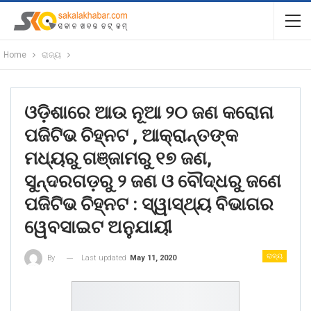
Home
ରାଜ୍ୟ
ଓଡ଼ିଶାରେ ଆଉ ନୂଆ ୨୦ ଜଣ କରୋନା
ପଜିଟିଭ ଚିହ୍ନଟ , ଆକ୍ରାନ୍ତଙ୍କ
ମଧ୍ୟରୁ ଗଞ୍ଜାମରୁ ୧୭ ଜଣ,
ସୁନ୍ଦରଗଡ଼ରୁ ୨ ଜଣ ଓ ବୌଦ୍ଧରୁ ଜଣେ
ପଜିଟିଭ ଚିହ୍ନଟ : ସ୍ୱାସ୍ଥ୍ୟ ବିଭାଗର
ୱେବସାଇଟ ଅନୁଯାୟୀ
ରାଜ୍ୟ
Last updated
May 11, 2020
By