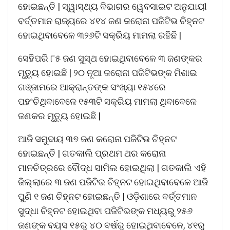
ହୋଇଛନ୍ତି | ସ୍ୱାସ୍ଥ୍ୟ ବିଭାଗର ୱେବସାଇଟ ଅନୁଯାୟୀ
ବର୍ତ୍ତମାନ ରାଜ୍ୟରେ ୪୧୪ ଜଣ କରୋନା ପଜିଟିଭ ଚିହ୍ନଟ
ହୋଇଥିବାବେଳେ ୩୨୬ଟି ସକ୍ରିୟ ମାମଲା ରହିଛି |
ସେହିପରି ୮୫ ଜଣ ସୁସ୍ଥ ହୋଇଥିବାବେଳେ ୩ ଜଣଙ୍କର
ମୃତ୍ୟୁ ହୋଇଛି | ୨୦ ନୂଆ କରୋନା ପଜିଟିଭଙ୍କ ମିଶାଇ
ଗଞ୍ଜାମରେ ଆକ୍ରାନ୍ତଙ୍କ ସଂଖ୍ୟା ୧୫୪ରେ
ପହଂଚିଥିବାବେଳେ ୧୫୩ଟି ସକ୍ରିୟ ମାମଲା ଥିବାବେଳେ
ଜଣକର ମୃତ୍ୟୁ ହୋଇଛି |
ଆଜି ସମୁଦାୟ ୩୭ ଜଣ କରୋନା ପଜିଟିଭ ଚିହ୍ନଟ
ହୋଇଛନ୍ତି | ଗତକାଲି ପ୍ରଥମ ଥର କରୋନା
ମାନଚିତ୍ରରେ ବୌଦ୍ଧ ସାମିଲ ହୋଇଥିଲା | ଗତକାଲି ଏହି
ଜିଲ୍ଲାରେ ୩ ଜଣ ପଜିଟିଭ ଚିହ୍ନଟ ହୋଇଥିବାବେଳେ ଆଜି
ପୁଣି ୧ ଜଣ ଚିହ୍ନଟ ହୋଇଛନ୍ତି | ଓଡ଼ିଶାରେ ବର୍ତ୍ତମାନ
ସୁଦ୍ଧା ଚିହ୍ନଟ ହୋଇଥିବା ପଜିଟିଭଙ୍କ ମଧ୍ୟରୁ ୨୫୬
ଜଣଙ୍କ ବୟସ ୧୫ରୁ ୪୦ ବର୍ଷରୁ ହୋଇଥିବାବେଳେ, ୪୧ରୁ