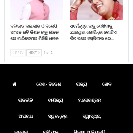
ବଲିଉଡ କଳାକାର ଓ ବିଜେପି
ଧର୍ମେନ୍ଦ୍ର ଙ୍କୁ ଦେଖିବାକୁ
ସାଂସଦ ରବି କିଶନ ଙ୍କୁ ଜୀବନ
ଯାଇଥିବା ଗୋବିନ୍ଦା ଗୋଟିଏ
ରେ ମାରିଦେବାର ମିଳିଛି ଧମକ
ଦିନ ପରେ ହସ୍ପିଟାଲ ରେ…
PREV
NEXT
1 of 2
ଦେଶ- ବିଦେଶ
ରାଜ୍ୟ
ଖେଳ
ରାଜନୀତି
ବାଣିଜ୍ୟ
ମନୋରଞ୍ଜନ
ଅପରାଧ
ସ୍ୱତନ୍ତ୍ର
ସ୍ୱାସ୍ଥ୍ୟ
କରୋନା
ରାଶିଫଳ
ଶିକ୍ଷା ଓ ନିଯୁକ୍ତି