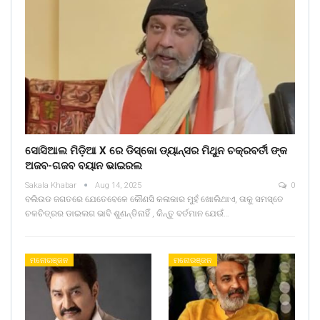
ସୋସିଆଲ ମିଡ଼ିଆ X ରେ ଡିସ୍କୋ ଡ୍ୟାନ୍ସର ମିଥୁନ ଚକ୍ରବର୍ତୀ ଙ୍କ
ଅଜବ-ଗଜବ ବୟାନ ଭାଇରଲ
Sakala Khabar
Aug 14, 2025
0
ବଲିଉଡ ଜଗତରେ ଯେତେବେଳେ କୌଣସି କଳାକାର ମୁହଁ ଖୋଲିଥାଏ, ତାକୁ ସମସ୍ତେ
ଚଳଚିତ୍ରର ଡାଇଲଗ ଭାବି ଶୁଣନ୍ତିନାହିଁ , କିନ୍ତୁ ବର୍ତମାନ ଯେଉଁ…
ମନୋରଞ୍ଜନ
ମନୋରଞ୍ଜନ