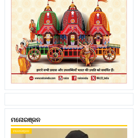
ମନୋରଞ୍ଜନ
ମନୋରଞ୍ଜନ