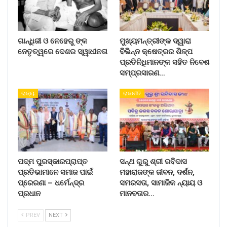
ଗାନ୍ଧିଜୀ ଓ ନେହେରୁ ଙ୍କ
ମୁଖ୍ୟମନ୍ତ୍ରୀଙ୍କ ଦ୍ୱାରା
ନେତୃତ୍ୱରେ ଦେଶର ସ୍ୱାଧୀନତା
ବିଭିନ୍ନ କ୍ଷେତ୍ରର ଶିଳ୍ପ
ପ୍ରତିନିଧିମାନଙ୍କ ସହିତ ନିବେଶ
ସମ୍ପ୍ରସାରଣ…
ରାଜ୍ୟ
ରାଜନୀତି
ପଦ୍ମ ପୁରସ୍କାରପ୍ରାପ୍ତ
ସନ୍ଥ ଗୁରୁ ଶ୍ରୀ ରବିଦାସ
ପ୍ରତିଭାମାନେ ସମାଜ ପାଇଁ
ମହାରାଜଙ୍କ ଜୀବନ, ଦର୍ଶନ,
ପ୍ରେରଣା – ଧର୍ମେନ୍ଦ୍ର
ସମରସତା, ସାମାଜିକ ନ୍ୟାୟ ଓ
ପ୍ରଧାନ
ମାନବତାର…
PREV
NEXT