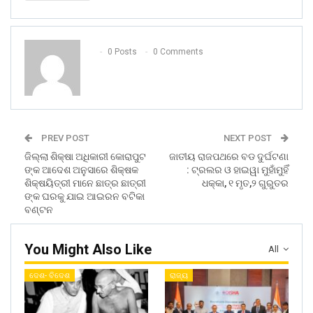
0 Posts
0 Comments
PREV POST
NEXT POST
ଜିଲ୍ଲା ଶିକ୍ଷା ଅଧିକାରୀ କୋରାପୁଟ
ଜାତୀୟ ରାଜପଥରେ ବଡ ଦୁର୍ଘଟଣା
ଙ୍କ ଆଦେଶ ଅନୁସାରେ ଶିକ୍ଷକ
: ଟ୍ରଲର ଓ ହାଇୱା ମୁହାଁମୁହିଁ
ଶିକ୍ଷୟିତ୍ରୀ ମାନେ ଛାତ୍ର ଛାତ୍ରୀ
ଧକ୍କା, ୧ ମୃତ,୨ ଗୁରୁତର
ଙ୍କ ଘରକୁ ଯାଇ ଆଇରନ ବଟିକା
ବଣ୍ଟନ
You Might Also Like
All
ଦେଶ- ବିଦେଶ
ରାଜ୍ୟ