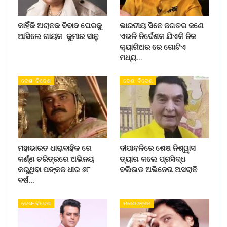
କାହିଁକି ଅଚାନକ ବିବାଦ ଘେରକୁ
ଭାରତୀୟ ସିନେ ଜଗତର ଜଣେ
ଆସିଲେ ଗାୟକ କୁମାର ସାନୁ
ଏଭଳି ନିର୍ଦେଶକ ଯିଏକି ନିଜ
କ୍ୟାରିଅର ରେ ଗୋଟିଏ
ମଧ୍ୟ…
ଦେଶ- ବିଦେଶ
ଦେଶ- ବିଦେଶ
ମହାଭାରତ ଧାରାବାହିକ ରେ
ଦୀପାବଳିରେ ଶେଷ ନିଶ୍ୱାସ
କର୍ଣ୍ଣ ଚରିତ୍ରରେ ଅଭିନୟ
ତ୍ୟାଗ କଲେ ପ୍ରସିଦ୍ଧ
କରୁଥିବା ପଙ୍କଜ ଧୀର ୬୮
ବଲିଉଡ ଅଭିନେତା ଅସରାନି
ବର୍ଷ…
ଦେଶ- ବିଦେଶ
ମନୋରଞ୍ଜନ