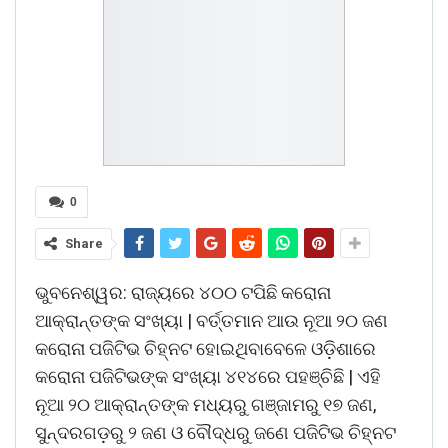
0
Share
ଭୁବନେଶ୍ୱର: ରାଜ୍ୟରେ ୪୦୦ ଟପିଛି କରୋନା
ଆକ୍ରାନ୍ତଙ୍କ ସଂଖ୍ୟା | ବର୍ତ୍ତମାନ ଆଉ ନୂଆ ୨୦ ଜଣ
କରୋନା ପଜିଟିଭ ଚିହ୍ନଟ ହୋଇଥିବାବେଳେ ଓଡ଼ିଶାରେ
କରୋନା ପଜିଟିଭଙ୍କ ସଂଖ୍ୟା ୪୧୪ରେ ପହଞ୍ଚିଛି | ଏହି
ନୂଆ ୨୦ ଆକ୍ରାନ୍ତଙ୍କ ମଧ୍ୟରୁ ଗଞ୍ଜାମରୁ ୧୭ ଜଣ,
ସୁନ୍ଦରଗଡ଼ରୁ ୨ ଜଣ ଓ ବୌଦ୍ଧରୁ ଜଣେ ପଜିଟିଭ ଚିହ୍ନଟ