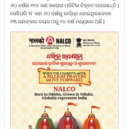
୬୦ ବର୍ଷର ୧୧୪ ଜଣ କରୋନା ପଜିଟିଭ ଚିହ୍ନଟ ହୋଇଛନ୍ତି |
ସେହିପରି ୨୮ ଜଣ ୬୦ ବର୍ଷରୁ ଉର୍ଦ୍ଧ୍ବ ହୋଇଥିବାବେଳେ
୧୩ ଜଣଙ୍କର ବୟସ ୦ରୁ ୧୪ ବର୍ଷ ମଧ୍ୟରେ ଅଛି |