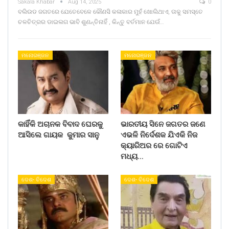
Sakala Khabar
Aug 14, 2025
0
ବଲିଉଡ ଜଗତରେ ଯେତେବେଳେ କୌଣସି କଳାକାର ମୁହଁ ଖୋଲିଥାଏ, ତାକୁ ସମସ୍ତେ
ଚଳଚିତ୍ରର ଡାଇଲଗ ଭାବି ଶୁଣନ୍ତିନାହିଁ , କିନ୍ତୁ ବର୍ତମାନ ଯେଉଁ…
ମନୋରଞ୍ଜନ
ମନୋରଞ୍ଜନ
କାହିଁକି ଅଚାନକ ବିବାଦ ଘେରକୁ
ଭାରତୀୟ ସିନେ ଜଗତର ଜଣେ
ଆସିଲେ ଗାୟକ କୁମାର ସାନୁ
ଏଭଳି ନିର୍ଦେଶକ ଯିଏକି ନିଜ
କ୍ୟାରିଅର ରେ ଗୋଟିଏ
ମଧ୍ୟ…
ଦେଶ- ବିଦେଶ
ଦେଶ- ବିଦେଶ