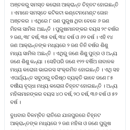
ଅଞ୍ଚଳରୁ ସମସ୍ତ କରୋନା ଆକ୍ରାନ୍ତ ଚିହ୍ନଟ ହୋଇଛନ୍ତି
। ଏମାନେ ସମସ୍ତେ କଟିକଟା କଣ୍ଟେନମେଣ୍ଟ ଜୋନ
ଅଞ୍ଚଳର । ଏଥିରେ ୮ ଜଣ ପୁରୁଷ ଥିବା ବେଳେ ୬ ଜଣ
ମିହଳା ସାମିଲ ଅଛନ୍ତି । ପୁରୁଷମାନଙ୍କର ବୟସ ୨୯ ବର୍ଷର
୨ ଜଣ, ୩୮ ବର୍ଷ, ୩୫ ବର୍ଷ, ୩୪ ବର୍ଷ ଓ ୬୨ ବର୍ଷ । ଏହି ୧୪
ଜଣ ଆକ୍ରାନ୍ତଙ୍କ ମଧ୍ୟରେ ୨ ଜଣ ତିନି ବର୍ଷର ଶିଶୁ
ମଧ୍ୟ ସାମିଲ ଅଛନ୍ତି । ଏଥିରୁ ଜଣେ ଶିଶୁ ପୁତ୍ର ଓ ଅନ୍ୟ
ଜଣେ ଶିଶୁ କନ୍ୟା । ସେହିପରି ଜଣେ ୧୨୨ ବର୍ଷିଅ ନାବାଳକ
ମଧ୍ୟ କରୋନା ଭାଇରସ ସଂକ୍ରମିତ ହୋଇଛନ୍ତି । ଏଥି ସହ
ଏପର୍ଯ୍ୟନ୍ତ ସବୁଠାରୁ ବରିଷ୍ଠ ବ୍ୟକ୍ତି ଭାବେ ଜଣେ ୮୫
ବର୍ଷୀୟ ବୃଦ୍ଧା ମଧ୍ୟ କରୋନା ଚିହ୍ନଟ ହୋଇଛନ୍ତି । ଅନ୍ୟ
ମହିଳାମାନଙ୍କର ବୟସ ୪୦ ବର୍ଷ, ୨୦ ବର୍ଷ, ୩୬ ବର୍ଷ ଓ ୫୨
ବର୍ଷ ।
ବୁଧବାର ବିଳମ୍ବିତ ରାତିରେ ଯାଜପୁରରେ ଚିହ୍ନଟ
ଆକ୍ରାନ୍ତଙ୍କ ମଧ୍ୟରେ ୨ ଜଣ ମହିଳା ଓ ଜଣେ ପୁରୁଷ