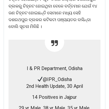
ବ୍ଲକରୁ ଚିହ୍ନଟ ହୋଇଥିବା ବେଳେ ବର୍ତ୍ତମାନ ଯେଉଁ ୧୪
ଜଣ ଚିହ୍ନଟ ହୋଇଛନ୍ତି ସେମାନେ ମଧ୍ୟ ସେହି
ଦଶରଥପୁର ବ୍ଲକର କଟିକଟା ପଞ୍ଚାୟତର ବାସିନ୍ଦା
ବୋଲି ସୂଚନା ମିଳିଛି ।
I & PR Department, Odisha
@IPR_Odisha
2nd Health Update, 30 April
14 Positives in Jajpur
29 yr Male, 38 yr Male, 35 yr Male,