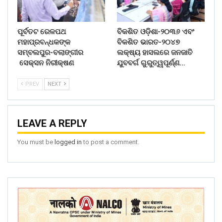
ପୂର୍ବତଟ ରେଳପଥ
ବିକଶିତ ଓଡ଼ିଶା-୨୦୩୬ ଏବଂ
ମହାପ୍ରବନ୍ଧକଙ୍କ
ବିକଶିତ ଭାରତ-୨୦୪୭
ସମ୍ବଲପୁର-ବଲାଙ୍ଗୀର
ଲକ୍ଷ୍ୟ ହାସଲରେ ଜନଜାତି
ସେକ୍ସନ ନିରୀକ୍ଷଣ
ଯୁବବର୍ଗ ଗୁରୁତ୍ୱପୂର୍ଣ୍ଣ…
PREV
NEXT
LEAVE A REPLY
You must be
logged in
to post a comment.