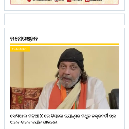
ମନୋରଞ୍ଜନ
ମନୋରଞ୍ଜନ
ସୋସିଆଲ ମିଡ଼ିଆ X ରେ ଡିସ୍କୋ ଡ୍ୟାନ୍ସର ମିଥୁନ ଚକ୍ରବର୍ତୀ ଙ୍କ
ଅଜବ-ଗଜବ ବୟାନ ଭାଇରଲ