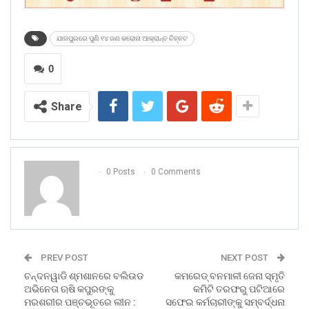
ଯାଜପୁରରେ ପୁଣି ୧୪ ଜଣ କରୋନା ଆକ୍ରାନ୍ତ ଚିହ୍ନଟ
0
Share
0 Posts
0 Comments
PREV POST
NEXT POST
ଚନ୍ଦନୱାଡି ଶ୍ମଶାନରେ ବଲିଉଡ
କମରେଡ୍ ବନମାଳୀ ଜେନା ସ୍ମୃତି
ଅଭିନେତା ଋଷି କପୁରଙ୍କୁ
କମିଟି ତରଫରୁ ପଟିଆରେ
ମରଶରୀର ପଞ୍ଚଭୂତରେ ଲୀନ :
ସଫେଇ କର୍ମଚାରୀଙ୍କୁ ସମ୍ବର୍ଦ୍ଧନା