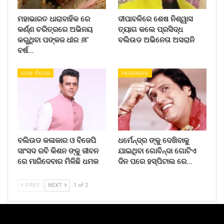
ମହାଭାରତ ଧାରାବାହିକ ରେ
ଦୀପାବଳିରେ ଶେଷ ନିଶ୍ୱାସ
କର୍ଣ୍ଣ ଚରିତ୍ରରେ ଅଭିନୟ
ତ୍ୟାଗ କଲେ ପ୍ରସିଦ୍ଧ
କରୁଥିବା ପଙ୍କଜ ଧୀର ୬୮
ବଲିଉଡ ଅଭିନେତା ଅସରାନି
ବର୍ଷ…
ଦେଶ- ବିଦେଶ
ମନୋରଞ୍ଜନ
ବଲିଉଡ କଳାକାର ଓ ବିଜେପି
ଧର୍ମେନ୍ଦ୍ର ଙ୍କୁ ଦେଖିବାକୁ
ସାଂସଦ ରବି କିଶନ ଙ୍କୁ ଜୀବନ
ଯାଇଥିବା ଗୋବିନ୍ଦା ଗୋଟିଏ
ରେ ମାରିଦେବାର ମିଳିଛି ଧମକ
ଦିନ ପରେ ହସ୍ପିଟାଲ ରେ…
PREV
NEXT
1 of 2