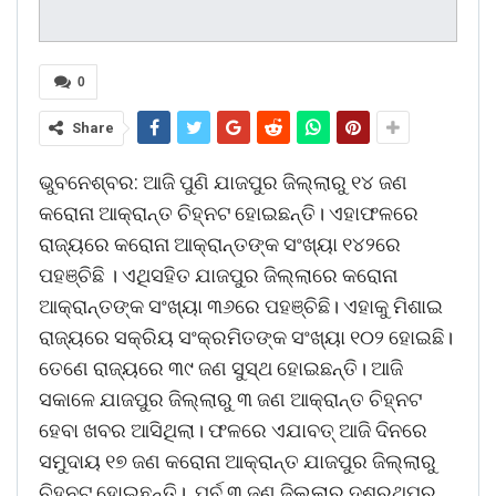
0
Share
ଭୁବନେଶ୍ବର: ଆଜି ପୁଣି ଯାଜପୁର ଜିଲ୍ଲାରୁ ୧୪ ଜଣ
କରୋନା ଆକ୍ରାନ୍ତ ଚିହ୍ନଟ ହୋଇଛନ୍ତି। ଏହାଫଳରେ
ରାଜ୍ୟରେ କରୋନା ଆକ୍ରାନ୍ତଙ୍କ ସଂଖ୍ୟା ୧୪୨ରେ
ପହଞ୍ଚିଛି । ଏଥିସହିତ ଯାଜପୁର ଜିଲ୍ଲାରେ କରୋନା
ଆକ୍ରାନ୍ତଙ୍କ ସଂଖ୍ୟା ୩୬ରେ ପହଞ୍ଚିଛି। ଏହାକୁ ମିଶାଇ
ରାଜ୍ୟରେ ସକ୍ରିୟ ସଂକ୍ରମିତଙ୍କ ସଂଖ୍ୟା ୧୦୨ ହୋଇଛି।
ତେଣେ ରାଜ୍ୟରେ ୩୯ ଜଣ ସୁସ୍ଥ ହୋଇଛନ୍ତି। ଆଜି
ସକାଳେ ଯାଜପୁର ଜିଲ୍ଲାରୁ ୩ ଜଣ ଆକ୍ରାନ୍ତ ଚିହ୍ନଟ
ହେବା ଖବର ଆସିଥିଲା। ଫଳରେ ଏଯାବତ୍ ଆଜି ଦିନରେ
ସମୁଦାୟ ୧୭ ଜଣ କରୋନା ଆକ୍ରାନ୍ତ ଯାଜପୁର ଜିଲ୍ଲାରୁ
ଚିହ୍ନଟ ହୋଇଛନ୍ତି। ପୂର୍ବ ୩ ଜଣ ଜିଲ୍ଲାର ଦଶରଥପୁର