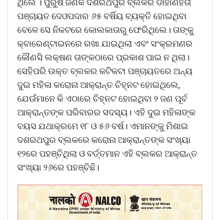
ଥିଲେ । ପୁରୁଷ ଜଣକ ଦଶରଥପୁର ବ୍ଲକର ଡାହାଣହତା
ପଞ୍ଚାୟତ ଦେଓପଦାର ୬୫ ବର୍ଷିୟ ବ୍ୟକ୍ତି ହୋଇଥିବା
ବେଳେ ସେ ନିକଟରେ କୋଲକାତାରୁ ଫେରିଥିଲେ। ତାଙ୍କୁ
କ୍ବାରେଣ୍ଟାଇନରେ ରଖା ଯାଇଥିଲା ଏବଂ ସଂକ୍ରମଣର
କୌଣସି ଲକ୍ଷଣ ତାଙ୍କଠାରେ ପ୍ରକାଶ ପାଇ ନ ଥିଲା।
ସେହିପରି ଉକ୍ତ ବ୍ଲକର କଟିକଟା ପଞ୍ଚାୟତରେ ଅନ୍ୟ
ଦୁଇ ମହିଳା କରୋନା ଆକ୍ରାନ୍ତ ଚିହ୍ନଟ ହୋଇଥିଲେ,
ଯେଉଁମାନେ କି ଏଠାରେ ଚିହ୍ନଟ ହୋଇଥିବା ୨ ଜଣ ପୂର୍ବ
ଆକ୍ରାନ୍ତଙ୍କ ପରିବାରର ସଦସ୍ୟ। ଏହି ଦୁଇ ମହିଳାଙ୍କ
ବୟସ ଯଥାକ୍ରମେ ୧୮ ଓ ୫୬ ବର୍ଷ। ଏମାନଙ୍କୁ ମିଶାଇ
ଦଶରଥପୁର ବ୍ଲକରେ କରୋନା ଆକ୍ରାନ୍ତଙ୍କ ସଂଖ୍ୟା
୧୨ରେ ପହଞ୍ଚିଥିଲା ଓ ବର୍ତ୍ତମାନ ଏହି ବ୍ଲକର ଆକ୍ରାନ୍ତ
ସଂଖ୍ୟା ୨୬ରେ ପହଞ୍ଚିଛି।