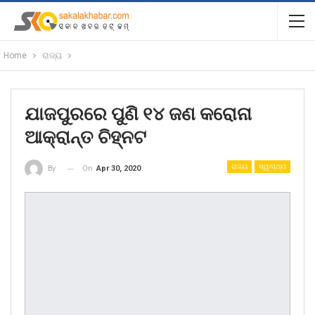
Home
ରାଜ୍ୟ
ଯାଜପୁରରେ ପୁଣି ୧୪ ଜଣ କରୋନା
ଆକ୍ରାନ୍ତ ଚିହ୍ନଟ
ରାଜ୍ୟ
ସ୍ୱାସ୍ଥ୍ୟ
On
Apr 30, 2020
By