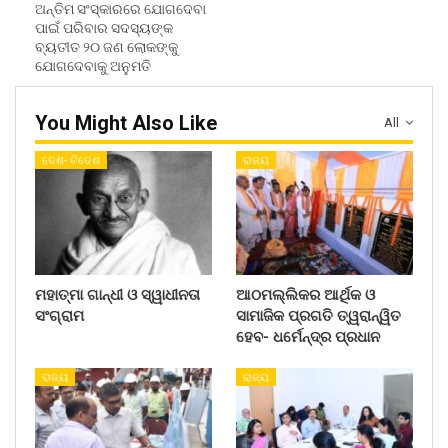
ଅନ୍ତିମ ସଂସ୍କାରରେ ଯୋଗଦେବା
ପାଇଁ ପରିବାର ସଦସ୍ୟଙ୍କ
ବ୍ୟତୀତ ୨୦ ଜଣ ଲୋକଙ୍କୁ
ଯୋଗଦେବାକୁ ଅନୁମତି
You Might Also Like
All
ଦେଶ- ବିଦେଶ
ରାଜ୍ୟ
ମହାତ୍ମା ଗାନ୍ଧୀ ଓ ସ୍ୱାଧୀନତା
ଆଠମଲ୍ଲିକର ଆର୍ଥିକ ଓ
ସଂଗ୍ରାମ
ସାମାଜିକ ପ୍ରଗତି ତ୍ୱରାନ୍ୱିତ
ହେବ- ଧର୍ମେନ୍ଦ୍ର ପ୍ରଧାନ
ରାଜ୍ୟ
ରାଜ୍ୟ