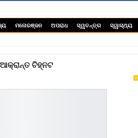
ଜ୍ୟ
ମନୋରଞ୍ଜନ
ଅପରାଧ
ସ୍ୱତନ୍ତ୍ର
ସ୍ୱାସ୍ଥ୍ୟ
ଆକ୍ରାନ୍ତ ଚିହ୍ନଟ
ରା