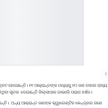
ିହ୍ନଟ ହୋଇଛନ୍ତି। ୧୧ ଆକ୍ରାନ୍ତଙ୍କ ମଧ୍ୟରୁ ୧୦ ଜଣ ବାହାର ରାଜ୍ୟ
ଥିବା ସୂଚନା ଦେଇଛନ୍ତି ଜିଲ୍ଲାପାଳ ଗାଭାଲି ପରାଗ ହର୍ଷଦ।
ଛନ୍ତି। ଅନ୍ୟ ଆକ୍ରାନ୍ତ ଜଣଙ୍କ କ୍ୱାରେଣ୍ଟିନ କେନ୍ଦ୍ରର ଜଣେ