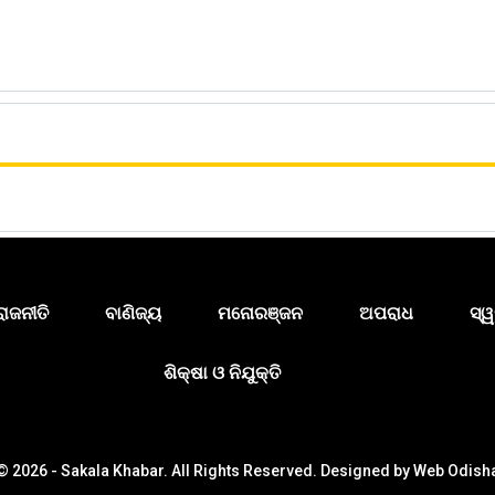
ରାଜନୀତି
ବାଣିଜ୍ୟ
ମନୋରଞ୍ଜନ
ଅପରାଧ
ସ୍ୱ
ଶିକ୍ଷା ଓ ନିଯୁକ୍ତି
© 2026 - Sakala Khabar. All Rights Reserved.
Designed by
Web Odish