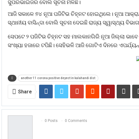
ସୁପରଭାଇଜର ବୋଲି ସୂଚନା ମିଳିଛି।
ଆଜି ସକାଳେ ୭୪ ନୂଆ ପଜିଟିଭ ଚିହ୍ନଟ ହୋଇଥିଲେ। ନୂଆ ଆକ୍ରା
ସ୍ଥାନୀୟ ବାସିନ୍ଦା ବୋଲି ସୂଚନା ଦେଇଛି ରାଜ୍ୟ ସ୍ୱାସ୍ଥ୍ୟ ବିଭା
ସେପଟେ ୨ ପଜିଟିଭ ଚିହ୍ନଟ ସହ ମାଲକାନଗିରି ନୂଆ ଜିଲ୍ଲା ଭାବେ
ସଂଖ୍ୟା ହଜାରେ ଟପିଛି। ସେହିଭଳି ଆଜି ଗୋଟିଏ ଦିନରେ ଏପର୍ଯ୍ୟ
another 11 corona positive deyect in kalahandi dist
Share
0 Posts
0 Comments