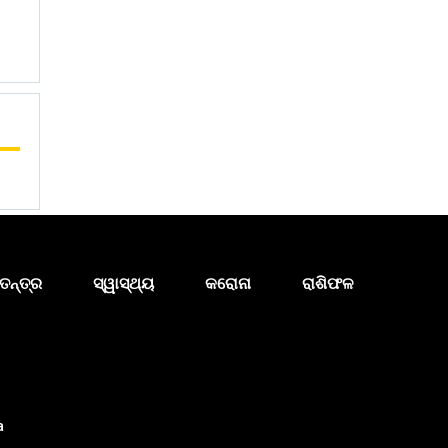
ତନ୍ତ୍ର
ସ୍ୱାସ୍ଥ୍ୟ
କରୋନା
ରାଶିଫଳ
a