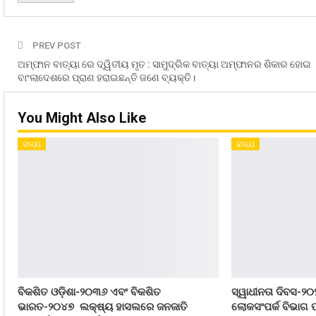
PREV POST
ଅମ୍ଫାନ ବାତ୍ୟା ରେ ଦ୍ୱିତୀୟ ମୃତ : ସାମୁଦ୍ରିକ ବାତ୍ୟା ଅମ୍ଫାନର ଶିକାର ହୋଇ
ବାଂଲାଦେଶରେ ପ୍ରାଣ ହରାଇଛନ୍ତି ଜଣେ ବ୍ୟକ୍ତି।
You Might Also Like
ରାଜ୍ୟ
ରାଜ୍ୟ
ବିକଶିତ ଓଡ଼ିଶା-୨୦୩୬ ଏବଂ ବିକଶିତ
ସ୍ୱାଧୀନତା ଦିବସ-୨୦
ଭାରତ-୨୦୪୭ ଲକ୍ଷ୍ୟ ହାସଲରେ ଜନଜାତି
ଲୋକସଂପର୍କ ବିଭାଗ ପ