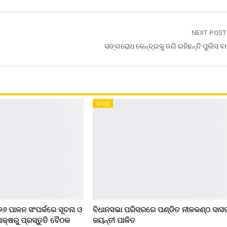
NEXT POS
ସଙ୍ଗରୋଧ କେନ୍ଦ୍ରକୁ ଜଗି ରହିଛନ୍ତି ପୁଲିସ ବା
ରାଜ୍ୟ
୨୬ ପାଳନ ସଂପର୍କରେ ସୂଚନା ଓ
ବିଧାନସଭା ପରିସରରେ ପଣ୍ଡିତ ନୀଳକଣ୍ଠ ଦାସ
କ୍ଷରୁ ପ୍ରସ୍ତୁତି ବୈଠକ
ଜୟନ୍ତୀ ପାଳିତ