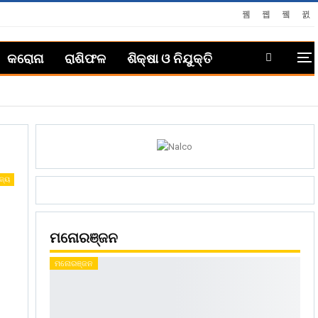
କରୋନା
ରାଶିଫଳ
ଶିକ୍ଷା ଓ ନିଯୁକ୍ତି
ଜ୍ୟ
ମନୋରଞ୍ଜନ
ମନୋରଞ୍ଜନ