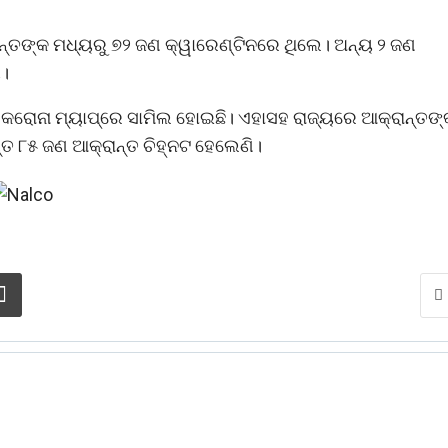
ନ୍ତଙ୍କ ମଧ୍ୟରୁ ୭୨ ଜଣ କ୍ୱାରେଣ୍ଟିନରେ ଥିଲେ। ଅନ୍ୟ ୨ ଜଣ
ଗ।
 କରୋନା ମ୍ୟାପ୍‌ରେ ସାମିଲ ହୋଇଛି। ଏହାସହ ରାଜ୍ୟରେ ଆକ୍ରାନ୍ତଙ୍
ନ୍ତ ୮୫ ଜଣ ଆକ୍ରାନ୍ତ ଚିହ୍ନଟ ହେଲେଣି।