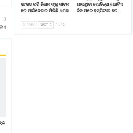
ସାଂସଦ ରବି କିଶନ ଙ୍କୁ ଜୀବନ
ଯାଇଥିବା ଗୋବିନ୍ଦା ଗୋଟିଏ
ରେ ମାରିଦେବାର ମିଳିଛି ଧମକ
ଦିନ ପରେ ହସ୍ପିଟାଲ ରେ…
T
PREV
NEXT
1 of 2
ହିନୀ
ଙ୍କ