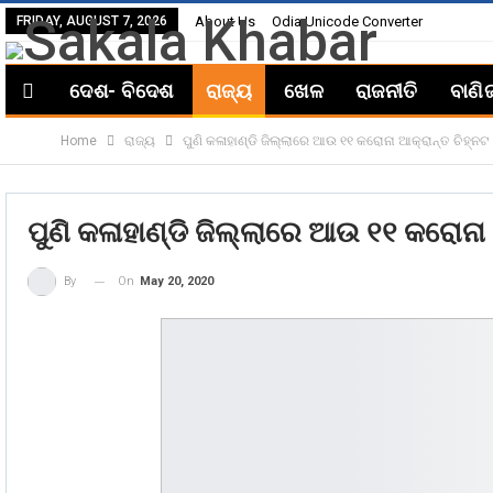
FRIDAY, AUGUST 7, 2026
About Us
Odia Unicode Converter
ଦେଶ- ବିଦେଶ
ରାଜ୍ୟ
ଖେଳ
ରାଜନୀତି
ବାଣି
Home
ରାଜ୍ୟ
ପୁଣି କଳାହାଣ୍ଡି ଜିଲ୍ଲାରେ ଆଉ ୧୧ କରୋନା ଆକ୍ରାନ୍ତ ଚିହ୍ନଟ
ପୁଣି କଳାହାଣ୍ଡି ଜିଲ୍ଲାରେ ଆଉ ୧୧ କରୋନା 
On
May 20, 2020
By