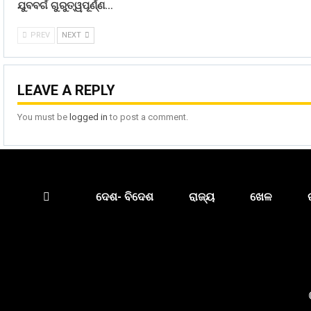
ଯୁବବର୍ଗ ଗୁରୁତ୍ୱପୂର୍ଣ୍ଣ…
PREV
NEXT
LEAVE A REPLY
You must be
logged in
to post a comment.
ଦେଶ- ବିଦେଶ
ରାଜ୍ୟ
ଖେଳ