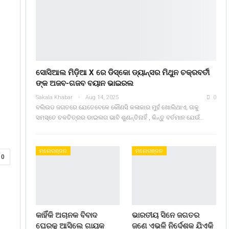
ସୋସିଆଲ ମିଡ଼ିଆ X ରେ ଡିସ୍କୋ ଡ୍ୟାନ୍ସର ମିଥୁନ ଚକ୍ରବର୍ତୀ
ଙ୍କ ଅଜବ-ଗଜବ ବୟାନ ଭାଇରଲ
Sakala Khabar
Aug 14, 2025
0
ବଲିଉଡ ଜଗତରେ ଯେତେବେଳେ କୌଣସି କଳାକାର ମୁହଁ ଖୋଲିଥାଏ, ତାକୁ
ସମସ୍ତେ ଚଳଚିତ୍ରର ଡାଇଲଗ ଭାବି ଶୁଣନ୍ତିନାହିଁ , କିନ୍ତୁ ବର୍ତମାନ ଯେଉଁ…
ମନୋରଞ୍ଜନ
ମନୋରଞ୍ଜନ
0
କାହିଁକି ଅଚାନକ ବିବାଦ
ଭାରତୀୟ ସିନେ ଜଗତର
ଘେରକୁ ଆସିଲେ ଗାୟକ
ଜଣେ ଏଭଳି ନିର୍ଦେଶକ ଯିଏକି