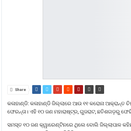
Share
କଳାହାଣ୍ଡି: କଳାହାଣ୍ଡି ଜିଲ୍ଲାରେ ଆଉ ୧୧ କରୋନା ଆକ୍ରାନ୍ତ ଚ
ଫେରନ୍ତା। ଏହି ୧୦ ଜଣ ମହାରାଷ୍ଟ୍ର, ଗୁଜରାଟ, ଛତିଶଗଡ଼ରୁ ଫେରି
ସମସ୍ତ ୧୦ ଜଣ କ୍ୱାରେଣ୍ଟିନରେ ଥିଲେ ବୋଲି ଜିଲ୍ଲାପାଳ କହି