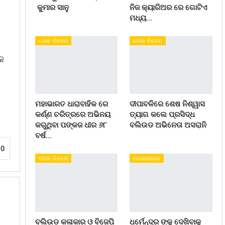
କୁମାର ସାନୁ
ନିଜ କ୍ୟାରିଅର ରେ ଗୋଟିଏ
ମଧ୍ୟ…
ଦେଶ- ବିଦେଶ
ଦେଶ- ବିଦେଶ
କ
ମହାଭାରତ ଧାରାବାହିକ ରେ
ଦୀପାବଳିରେ ଶେଷ ନିଶ୍ୱାସ
କର୍ଣ୍ଣ ଚରିତ୍ରରେ ଅଭିନୟ
ତ୍ୟାଗ କଲେ ପ୍ରସିଦ୍ଧ
କରୁଥିବା ପଙ୍କଜ ଧୀର ୬୮
ବଲିଉଡ ଅଭିନେତା ଅସରାନି
ବର୍ଷ…
0
ଦେଶ- ବିଦେଶ
ମନୋରଞ୍ଜନ
ବଲିଉଡ କଳାକାର ଓ ବିଜେପି
ଧର୍ମେନ୍ଦ୍ର ଙ୍କୁ ଦେଖିବାକୁ