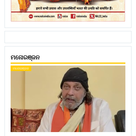
ମନୋରଞ୍ଜନ
ମନୋରଞ୍ଜନ