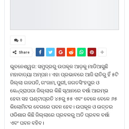
0
Share
ଭୁବନେଶ୍ୱର: ସମୁଦ୍ରରୁ ଉପକୂଳ ଆଡ଼କୁ ମାଡିଆସୁଛି
ମହାବାତ୍ୟା ଅମ୍ପନ। ଏହା ପ୍ରଭାବରେ ଆଜି ରାତିରୁ ହିଁ ୫ଟି
ଜିଲ୍ଲା ଗଜପତି, ଗଂଜାମ, ପୁରୀ, ଜଗତସିଂହପୁର ଓ
କେନ୍ଦ୍ରାପଡା ଜିଲ୍ଲାର କିଛି ସ୍ଥାନରେ ବର୍ଷା ଆରମ୍ଭ
ହେବା ସହ ଘଣ୍ଟାପ୍ରତି ୪୫ରୁ ୫୫ ଏବଂ ବେଳେ ବେଳେ ୬୫
କିଲୋମିଟର ବେଗରେ ପବନ ହେବ। ଉପକୂଳ ଓ ଉତ୍ତର
ଓଡିଶାର କିଛି ଜିଲ୍ଲାରେ ପ୍ରବଳରୁ ଅତି ପ୍ରବଳ ବର୍ଷା
ଏବଂ ପବନ ବହିବ।