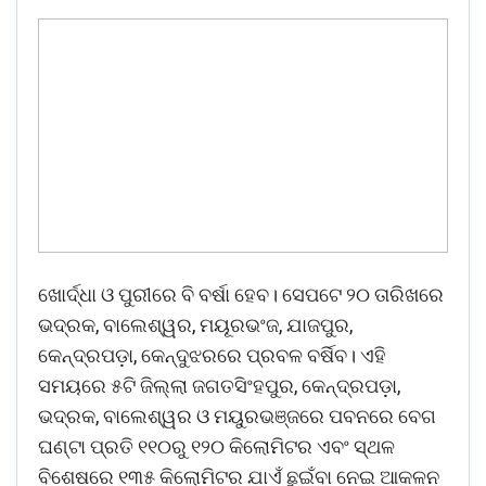
ଖୋର୍ଦ୍ଧା ଓ ପୁରୀରେ ବି ବର୍ଷା ହେବ। ସେପଟେ ୨୦ ତାରିଖରେ
ଭଦ୍ରକ, ବାଲେଶ୍ୱର, ମୟୂରଭଂଜ, ଯାଜପୁର,
କେନ୍ଦ୍ରପଡ଼ା, କେନ୍ଦୁଝରରେ ପ୍ରବଳ ବର୍ଷିବ। ଏହି
ସମୟରେ ୫ଟି ଜିଲ୍ଲା ଜଗତସିଂହପୁର, କେନ୍ଦ୍ରପଡ଼ା,
ଭଦ୍ରକ, ବାଲେଶ୍ୱର ଓ ମୟୁରଭଞ୍ଜରେ ପବନରେ ବେଗ
ଘଣ୍ଟା ପ୍ରତି ୧୧୦ରୁ ୧୨୦ କିଲୋମିଟର ଏବଂ ସ୍ଥଳ
ବିଶେଷରେ ୧୩୫ କିଲୋମିଟର ଯାଏଁ ଛୁଇଁବା ନେଇ ଆକଳନ