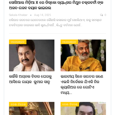
ସୋସିଆଲ ମିଡ଼ିଆ X ରେ ଡିସ୍କୋ ଡ୍ୟାନ୍ସର ମିଥୁନ ଚକ୍ରବର୍ତୀ ଙ୍କ
ଅଜବ-ଗଜବ ବୟାନ ଭାଇରଲ
Sakala Khabar
Aug 14, 2025
0
ବଲିଉଡ ଜଗତରେ ଯେତେବେଳେ କୌଣସି କଳାକାର ମୁହଁ ଖୋଲିଥାଏ, ତାକୁ ସମସ୍ତେ
ଚଳଚିତ୍ରର ଡାଇଲଗ ଭାବି ଶୁଣନ୍ତିନାହିଁ , କିନ୍ତୁ ବର୍ତମାନ ଯେଉଁ…
ମନୋରଞ୍ଜନ
ମନୋରଞ୍ଜନ
କାହିଁକି ଅଚାନକ ବିବାଦ ଘେରକୁ
ଭାରତୀୟ ସିନେ ଜଗତର ଜଣେ
ଆସିଲେ ଗାୟକ କୁମାର ସାନୁ
ଏଭଳି ନିର୍ଦେଶକ ଯିଏକି ନିଜ
କ୍ୟାରିଅର ରେ ଗୋଟିଏ
ମଧ୍ୟ…
ଦେଶ- ବିଦେଶ
ଦେଶ- ବିଦେଶ