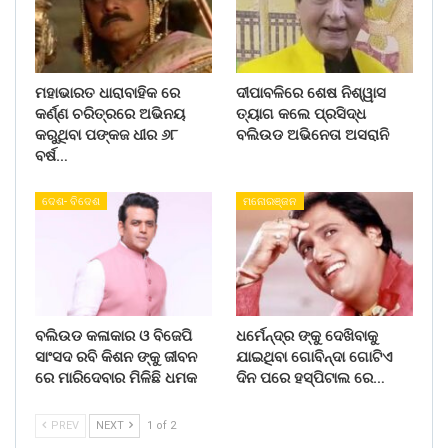
ମହାଭାରତ ଧାରାବାହିକ ରେ
ଦୀପାବଳିରେ ଶେଷ ନିଶ୍ୱାସ
କର୍ଣ୍ଣ ଚରିତ୍ରରେ ଅଭିନୟ
ତ୍ୟାଗ କଲେ ପ୍ରସିଦ୍ଧ
କରୁଥିବା ପଙ୍କଜ ଧୀର ୬୮
ବଲିଉଡ ଅଭିନେତା ଅସରାନି
ବର୍ଷ…
ଦେଶ- ବିଦେଶ
ମନୋରଞ୍ଜନ
ବଲିଉଡ କଳାକାର ଓ ବିଜେପି
ଧର୍ମେନ୍ଦ୍ର ଙ୍କୁ ଦେଖିବାକୁ
ସାଂସଦ ରବି କିଶନ ଙ୍କୁ ଜୀବନ
ଯାଇଥିବା ଗୋବିନ୍ଦା ଗୋଟିଏ
ରେ ମାରିଦେବାର ମିଳିଛି ଧମକ
ଦିନ ପରେ ହସ୍ପିଟାଲ ରେ…
PREV
NEXT
1 of 2