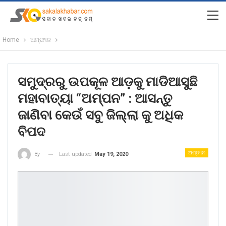
Home
ଅମ୍ଫାନ
ସମୁଦ୍ରରୁ ଉପକୂଳ ଆଡ଼କୁ ମାଡିଆସୁଛି
ମହାବାତ୍ୟା “ଅମ୍ପନ” : ଆସନ୍ତୁ
ଜାଣିବା କେଉଁ ସବୁ ଜିଲ୍ଲା କୁ ଅଧିକ
ବିପଦ
ଅମ୍ଫାନ
Last updated
May 19, 2020
By