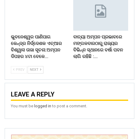
ଭୁବନେଶ୍ୱର ପାଣିପାଗ
ବାତ୍ୟା ଅମ୍ପନ ପ୍ରଭାବରେ
କେନ୍ଦ୍ର ନିର୍ଦ୍ଦେଶକ ଏଚ୍‌ଆର
ମଙ୍ଗଳବାରଠାରୁ ରାଜ୍ୟର
ବିଶ୍ୱାସ ତାଜା ସୂଚନା:ଅମ୍ପନ
ବିଭିନ୍ନ ସ୍ଥାନରେ ବର୍ଷା ପବନ
ଦିପହର ୪ଟା ବେଳେ…
ଲାଗି ରହିଛି :…
PREV
NEXT
LEAVE A REPLY
You must be
logged in
to post a comment.