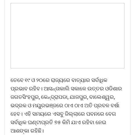
ତେବେ ୧୯ ଓ ୨୦ରେ ରାଜ୍ୟରେ ବାତ୍ୟାର ସର୍ବାଧିକ
ପ୍ରଭାବ ରହିବ। ଆସନ୍ତାକାଲି ସକାଳେ ଉତ୍ତର ଓଡିଶାର
ଜଗତସିଂହପୁର, କେନ୍ଦ୍ରାପଡା, ଯାଜପୁର, ବାଲେଶ୍ୱର,
ଭଦ୍ରକ ଓ ମୟୁରଭଞ୍ଜରେ ଠାଏ ଠାଏ ଅତି ପ୍ରବଳ ବର୍ଷା
ହେବ। ଏହି ସମୟରେ ଏସବୁ ଜିଲ୍ଲାରେ ପବନରେ ବେଗ
ସର୍ବାଧିକ ଘଣ୍ଟାପ୍ରତି ୭୫ କିମି ଯାଏ ରହିବା ନେଇ
ଆଶଙ୍କା ରହିଛି।