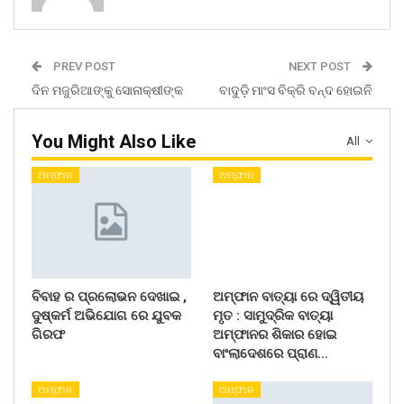
PREV POST
NEXT POST
ଦିନ ମଜୁରିଆଙ୍କୁ ସୋନାକ୍ଷୀଙ୍କ
ବାଦୁଡ଼ି ମାଂସ ବିକ୍ରି ବନ୍ଦ ହୋଇନି
You Might Also Like
All
ଅମ୍ଫାନ
ଅମ୍ଫାନ
ବିବାହ ର ପ୍ରଲୋଭନ ଦେଖାଇ ,
ଅମ୍ଫାନ ବାତ୍ୟା ରେ ଦ୍ୱିତୀୟ
ଦୁଷ୍କର୍ମ ଅଭିଯୋଗ ରେ ଯୁବକ
ମୃତ : ସାମୁଦ୍ରିକ ବାତ୍ୟା
ଗିରଫ
ଅମ୍ଫାନର ଶିକାର ହୋଇ
ବାଂଲାଦେଶରେ ପ୍ରାଣ…
ଅମ୍ଫାନ
ଅମ୍ଫାନ