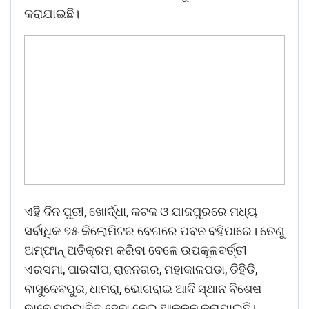
କରାଯାଇଛି।
ଏହି ଦିନ ପୁରୀ, ଖୋର୍ଦ୍ଧା, କଟକ ଓ ଯାଜପୁରରେ ମଧ୍ୟ
ସର୍ବାଧିକ ୭୫ କିଲୋମିଟର ବେଗରେ ପବନ ବହିପାରେ। ତେଣୁ
ଅମ୍ଫାନ୍ ଅତିକ୍ରମ କରିବା ବେଳେ ଉପକୂଳବର୍ତ୍ତୀ
ଏରସମା, ପାରଦୀପ, ରାଜନଗର, ମହାକାଳପଡା, ତିହିଡି,
ବାସୁଦେବପୁର, ଧାମରା, ଭୋଗରାଇ ଆଦି ସ୍ଥାନ ବିଶେଷ
ଭାବେ ପ୍ରଭାବିତ ହେବା ନେଇ ଆକଳନ କରାଯାଇଛି।