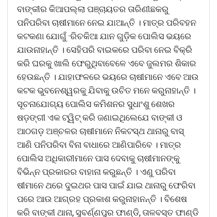
ବାଙ୍କୀର କିଆପଲ୍ଲା ପଞ୍ଚାୟତର ତାରିଣୀଛକରୁ
ପନିପରିବା ଚାଷୀମାନେ ନେଇ ଯାଆନ୍ତି । ମାତ୍ର ପରିବହନ
କଟକଣା ଯୋଗୁଁ ·ରିଚକିଆ ଯାନ ଗୁଡ଼ିକ ପୋଲିସ ଭୟରେ
ଯାଉନାହାନ୍ତି । ସେହିପରି ବାଇକରେ ପରିବା ନେଇ ବିକ୍ରି
କରି ଘରକୁ ଖାଲି ଫେରୁଥିବାବେଳେ ଏବେ ଜୁଲମର ଶିକାର
ହେଉଛନ୍ତି । ଯାହାଫଳରେ ଭୟରେ ଚାଷୀମାନେ ଏବେ ଆଉ
କଟକ ଭୁବନେଶ୍ୱରକୁ ଯିବାକୁ ଉଚିତ ମନେ କରୁନାହାନ୍ତି ।
ସୂଚନାଯୋଗ୍ୟ ପୋଲିସ କମିଶନର ସୁଧାଂଶୁ ଶେଖର
ଷଡ଼ଙ୍ଗୀ ଏକ ଟ୍ୱିଟ୍ କରି ଜଣାଇଥିଲେଯେ ବାଙ୍କୀ ଓ
ଆଠଗଡ଼ ଅଞ୍ଚଳର ଚାଷୀମାନେ ନିକଟସ୍ଥ ଥାନାରୁ ବାସ୍
ଆଣି ପନିପରିବା ବିନା ବାଧାରେ ଆଣିପାରିବେ । ମାତ୍ର
ପୋଲିସ ଅଧିକାରୀମାନେ ପାସ ଦେବାକୁ ଚାଷୀମାନଙ୍କୁ
ବିଭିନ୍ନ ପ୍ରକାରର ବାହାନା କରୁଛନ୍ତି । ଏଣୁ ପରିବା
ଷୀମାନେ ଥରେ ଦୁଇଥର ପାସ ପାଇଁ ଯାଇ ଥାନାରୁ ଫେରିବା
ପରେ ଆଉ ଆଗ୍ରହ ପ୍ରକାଶ କରୁନାହାନନ୍ତି । ବିଶେଷ
କରି ବାଙ୍କୀ ଥାନା, ସୁବର୍ଣ୍ଣପୁର ଫାଣ୍ଡି, ତାଳବସ୍ତ ଫାଣ୍ଡି