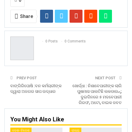
0
Share
0 Posts
0 Comments
PREV POST
NEXT POST
ବାଙ୍ଗିରିପୋଷି :ବନ କର୍ମଚାରୀଙ୍କ
ଖୋର୍ଦ୍ଧା : ନିଶାବେପାରୀଙ୍କ ଲାଗି
ଦ୍ୱାରା ଅଜଗର ସାପ ଉଦ୍ଧାର
ପୁଷମାସ ପାଲଟିଛି ଲକଡାଉନ୍;
ଦୁଇଦିନରେ ୫ ମଦବେପାରୀ
ଗିରଫ, ଅଟୋ, ବାଇକ ଜବତ
You Might Also Like
ଦେଶ- ବିଦେଶ
ରାଜ୍ୟ