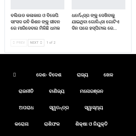
ବଲିଉଡ କଳାକାର ଓ ବିଜେପି
ଧର୍ମେନ୍ଦ୍ର ଙ୍କୁ ଦେଖିବାକୁ
ସାଂସଦ ରବି କିଶନ ଙ୍କୁ ଜୀବନ
ଯାଇଥିବା ଗୋବିନ୍ଦା ଗୋଟିଏ
ରେ ମାରିଦେବାର ମିଳିଛି ଧମକ
ଦିନ ପରେ ହସ୍ପିଟାଲ ରେ…
PREV
NEXT
1 of 2
ଦେଶ- ବିଦେଶ
ରାଜ୍ୟ
ଖେଳ
ରାଜନୀତି
ବାଣିଜ୍ୟ
ମନୋରଞ୍ଜନ
ଅପରାଧ
ସ୍ୱତନ୍ତ୍ର
ସ୍ୱାସ୍ଥ୍ୟ
କରୋନା
ରାଶିଫଳ
ଶିକ୍ଷା ଓ ନିଯୁକ୍ତି