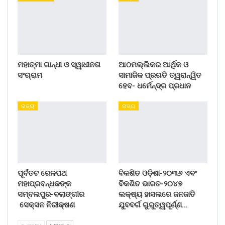
ମହାତ୍ମା ଗାନ୍ଧୀ ଓ ସ୍ୱାଧୀନତା
ଆଠମଲ୍ଲିକର ଆର୍ଥିକ ଓ
ସଂଗ୍ରାମ
ସାମାଜିକ ପ୍ରଗତି ତ୍ୱରାନ୍ୱିତ
ହେବ- ଧର୍ମେନ୍ଦ୍ର ପ୍ରଧାନ
ରାଜ୍ୟ
ରାଜ୍ୟ
ପୂର୍ବତଟ ରେଳପଥ
ବିକଶିତ ଓଡ଼ିଶା-୨୦୩୬ ଏବଂ
ମହାପ୍ରବନ୍ଧକଙ୍କ
ବିକଶିତ ଭାରତ-୨୦୪୭
ସମ୍ବଲପୁର-ବଲାଙ୍ଗୀର
ଲକ୍ଷ୍ୟ ହାସଲରେ ଜନଜାତି
ସେକ୍ସନ ନିରୀକ୍ଷଣ
ଯୁବବର୍ଗ ଗୁରୁତ୍ୱପୂର୍ଣ୍ଣ…