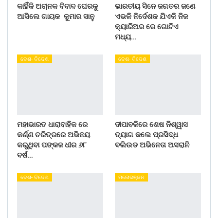
କାହିଁକି ଅଚାନକ ବିବାଦ ଘେରକୁ
ଭାରତୀୟ ସିନେ ଜଗତର ଜଣେ
ଆସିଲେ ଗାୟକ କୁମାର ସାନୁ
ଏଭଳି ନିର୍ଦେଶକ ଯିଏକି ନିଜ
କ୍ୟାରିଅର ରେ ଗୋଟିଏ
ମଧ୍ୟ…
ଦେଶ- ବିଦେଶ
ଦେଶ- ବିଦେଶ
ମହାଭାରତ ଧାରାବାହିକ ରେ
ଦୀପାବଳିରେ ଶେଷ ନିଶ୍ୱାସ
କର୍ଣ୍ଣ ଚରିତ୍ରରେ ଅଭିନୟ
ତ୍ୟାଗ କଲେ ପ୍ରସିଦ୍ଧ
କରୁଥିବା ପଙ୍କଜ ଧୀର ୬୮
ବଲିଉଡ ଅଭିନେତା ଅସରାନି
ବର୍ଷ…
ଦେଶ- ବିଦେଶ
ମନୋରଞ୍ଜନ