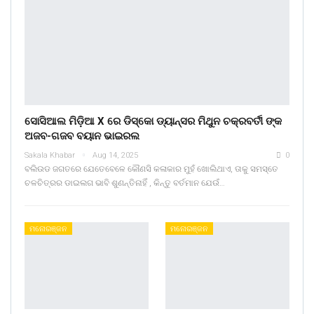
ସୋସିଆଲ ମିଡ଼ିଆ X ରେ ଡିସ୍କୋ ଡ୍ୟାନ୍ସର ମିଥୁନ ଚକ୍ରବର୍ତୀ ଙ୍କ
ଅଜବ-ଗଜବ ବୟାନ ଭାଇରଲ
Sakala Khabar
Aug 14, 2025
0
ବଲିଉଡ ଜଗତରେ ଯେତେବେଳେ କୌଣସି କଳାକାର ମୁହଁ ଖୋଲିଥାଏ, ତାକୁ ସମସ୍ତେ
ଚଳଚିତ୍ରର ଡାଇଲଗ ଭାବି ଶୁଣନ୍ତିନାହିଁ , କିନ୍ତୁ ବର୍ତମାନ ଯେଉଁ…
ମନୋରଞ୍ଜନ
ମନୋରଞ୍ଜନ