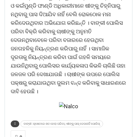
ଓ କଇଁମୁଣ୍ଡି ଫାଣ୍ଡି ଅଧିକାରୀମାନେ ଷୀଙ୍କୁ ଚିହ୍ନିପାରୁ
ନଥିବାରୁ ପାସ ଦିଆଯିବ ନାହିଁ ବେଲି ରୋକଠୋକ ମନା
କରିଦେଉଥିବାର ଅଭିଯୋଗ କରିଛନ୍ତି । ବାଙ୍କୀ ପୋଲିସ
ପରିବା ବିକ୍ରି କରିବାକୁ ଚାଷୀଙ୍କୁ ଅନୁମତି
ଦେଉନଥିବାବେଳେ ପରିବା ବଜାରରେ ହେଉଥିବା
ଜନଗହଳିକୁ ନିୟନ୍ତ୍ରଣ କରିପାରୁ ନାହିଁ । ସାମାଜିକ
ଦୂରତାକୁ ନିୟନ୍ତ୍ରଣ କରିବା ପାଇଁ ଗହଳି ସମୟରେ
ଯାଉନିଥିବାରୁ ପୋଲିସର କାର୍ଯ୍ୟକଳାପ କିଭଳି ଚାଲିଛି ତାହା
ଜଳଜଳ ପରି ଦେଖାଯାଉଛି । ଚାଷୀଙ୍କ ଉପରେ ପୋଲିସ
ପକ୍ଷରୁ କରାଯାଉଥିବା ଜୁଲମ ବନ୍ଦ କରିବାକୁ ସାଧାରଣରେ
ଦାବି ହେଉଛି ।
ବାଙ୍କୀ :କ୍ଷେତରେ ଖତ ହେଲା ପରିବା;·ଷୀଙ୍କୁ ପାସ୍ ଦେଉନାହିଁ ପୋଲିସ୍