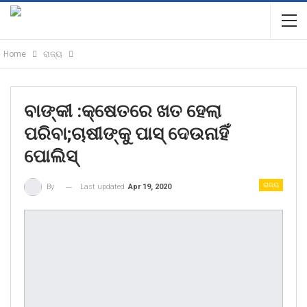
Home
ରାଜ୍ୟ
ବାଙ୍କୀ :କ୍ଷେତରେ ଖତ ହେଲା
ପରିବା;ଚାଷୀଙ୍କୁ ପାସ୍ ଦେଉନାହିଁ
ପୋଲିସ୍
ରାଜ୍ୟ
Last updated
Apr 19, 2020
By