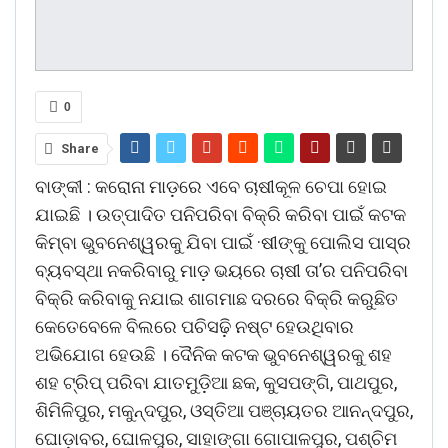
0
Share
ବାଙ୍କୀ : କରୋନା ମାଡ଼ରେ ଏବେ ଚାଷୀକୂଳ ଚେପା ହୋଇ
ଯାଇଛି । ଉତ୍ପାଦିତ ପନିପରିବା ବିକ୍ରି କରିବା ପାଇଁ କଟକ
କିମ୍ବା ଭୁବନେଶ୍ୱରକୁ ଯିବା ପାଇଁ ·ଷୀଙ୍କୁ ପୋଲିସ ପାସ୍ର
ବ୍ୟବସ୍ଥା ନକରିବାରୁ ମାଡ଼ ଭୟରେ ଚାଷୀ ତା’ର ପନିପରିବା
ବିକ୍ରି କରିବାକୁ ନଯାଇ ଶାଗମାଛ ଦରରେ ବିକ୍ରି କରୁଛିତ
କେତେବେଳେ ବିଲରେ ପଚିସଢ଼ି ନଷ୍ଟ ହେଉଥିବାର
ଅଭିଯୋଗ ହେଉଛି । ଦୈନିକ କଟକ ଭୁବନେଶ୍ୱରକୁ ଶହ
ଶହ ଟ୍ରିପ୍ ପରିବା ଯାତମୁଡ଼ିଆ ଛକ, କୁସପଙ୍ଗି, ପାଥପୁର,
ଶିମିଳିପୁର, ମକୁନ୍ଦପୁର, ଓସ୍ତିଆ ପଞ୍ଚାୟତର ଆନନ୍ଦପୁର,
ଘୋଡ଼ାବର, ଘୋଳପୁର, ସାହାଙ୍ଗା ଗୋପାଳପୁର, ପଶ୍ଚିମ