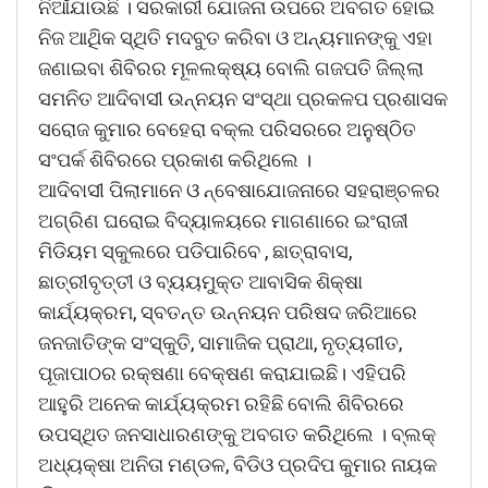
ନିଆଁଯାଉଛି । ସରକାରୀ ଯୋଜନା ଉପରେ ଅବଗତ ହୋଇ
ନିଜ ଆଥିିକ ସ୍ଥିତି ମଦବୁତ କରିବା ଓ ଅନ୍ୟମାନଙ୍କୁ ଏହା
ଜଣାଇବା ଶିବିରର ମୂଳଲକ୍ଷ୍ୟ ବୋଲି ଗଜପତି ଜିଲ୍ଲା
ସମନିତ ଆଦିବାସୀ ଉନ୍ନୟନ ସଂସ୍ଥା ପ୍ରକଳପ ପ୍ରଶାସକ
ସରୋଜ କୁମାର ବେହେରା ବକ୍ଲ ପରିସରରେ ଅନୁଷ୍ଠିତ
ସଂପର୍କ ଶିବିରରେ ପ୍ରକାଶ କରିଥିଲେ ।
ଆଦିବାସୀ ପିଲାମାନେ ଓ ନ୍ବେଷାଯୋଜନାରେ ସହରାଞ୍ଚଳର
ଅଗ୍ରିଣ ଘରୋଇ ବିଦ୍ୟାଳୟରେ ମାଗଣାରେ ଇଂରାଜୀ
ମିଡିୟମ ସ୍କୁଲରେ ପଡିପାରିବେ , ଛାତ୍ରାବାସ,
ଛାତ୍ରୀବୃତ୍ତୀ ଓ ବ୍ୟୟମୁକ୍ତ ଆବାସିକ ଶିକ୍ଷା
କାର୍ଯ୍ୟକ୍ରମ, ସ୍ବତନ୍ତ ଉନ୍ନୟନ ପରିଷଦ ଜରିଆରେ
ଜନଜାତିଙ୍କ ସଂସ୍କୁତି, ସାମାଜିକ ପ୍ରାଥା, ନୃତ୍ୟଗୀତ,
ପୂଜାପାଠର ରକ୍ଷଣା ବେକ୍ଷଣ କରାଯାଇଛି। ଏହିପରି
ଆହୁରି ଅନେକ କାର୍ଯ୍ୟକ୍ରମ ରହିଛି ବୋଲି ଶିବିରରେ
ଉପସ୍ଥିତ ଜନସାଧାରଣଙ୍କୁ ଅବଗତ କରିଥିଲେ । ବ୍ଲକ୍
ଅଧ୍ୟକ୍ଷା ଅନିତା ମଣ୍ଡଳ, ବିଡିଓ ପ୍ରଦିପ କୁମାର ନାୟକ