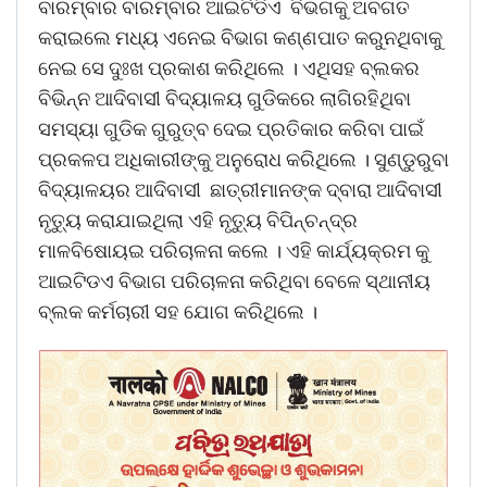
ବାରମ୍ବାର ବାରମ୍ବାର ଆଇଟିଡିଏ ବିଭଗକୁ ଅବଗତ
କରାଇଲେ ମଧ୍ୟ ଏନେଇ ବିଭାଗ କଣ୍ଣପାତ କରୁନଥିବାକୁ
ନେଇ ସେ ଦୁଃଖ ପ୍ରକାଶ କରିଥିଲେ । ଏଥିସହ ବ୍ଲକର
ବିଭିନ୍ନ ଆଦିବାସୀ ବିଦ୍ୟାଳୟ ଗୁଡିକରେ ଲାଗିରହିଥିବା
ସମସ୍ୟା ଗୁଡିକ ଗୁରୁତ୍ବ ଦେଇ ପ୍ରତିକାର କରିବା ପାଇଁ
ପ୍ରକଳପ ଅଧିକାରୀଙ୍କୁ ଅନୁରୋଧ କରିଥିଲେ । ସୁଣ୍ଡୁରୁବା
ବିଦ୍ୟାଳୟର ଆଦିବାସୀ ଛାତ୍ରୀମାନଙ୍କ ଦ୍ବାରା ଆଦିବାସୀ
ନୃତ୍ୟୁ କରାଯାଇଥିଲା ଏହି ନୃତ୍ୟୁ ବିପିନ୍ଚନ୍ଦ୍ର
ମାଳବିଷୋୟଇ ପରିଚାଳନା କଲେ । ଏହି କାର୍ଯ୍ୟକ୍ରମ କୁ
ଆଇଟିଡଏ ବିଭାଗ ପରିଚାଳନା କରିଥିବା ବେଳେ ସ୍ଥାନୀୟ
ବ୍ଲକ କର୍ମଚାରୀ ସହ ଯୋଗ କରିଥିଲେ ।