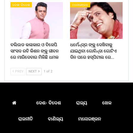
ଦେଶ- ବିଦେଶ
ମନୋରଞ୍ଜନ
ବଲିଉଡ କଳାକାର ଓ ବିଜେପି
ଧର୍ମେନ୍ଦ୍ର ଙ୍କୁ ଦେଖିବାକୁ
ସାଂସଦ ରବି କିଶନ ଙ୍କୁ ଜୀବନ
ଯାଇଥିବା ଗୋବିନ୍ଦା ଗୋଟିଏ
ରେ ମାରିଦେବାର ମିଳିଛି ଧମକ
ଦିନ ପରେ ହସ୍ପିଟାଲ ରେ…
PREV
NEXT
1 of 2
ଦେଶ- ବିଦେଶ
ରାଜ୍ୟ
ଖେଳ
ରାଜନୀତି
ବାଣିଜ୍ୟ
ମନୋରଞ୍ଜନ