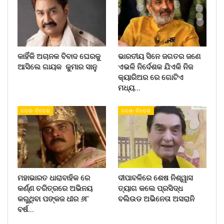
କାହିଁକି ଅଚାନକ ବିବାଦ ଘେରକୁ
ଭାରତୀୟ ସିନେ ଜଗତର ଜଣେ
ଆସିଲେ ଗାୟକ କୁମାର ସାନୁ
ଏଭଳି ନିର୍ଦେଶକ ଯିଏକି ନିଜ
କ୍ୟାରିଅର ରେ ଗୋଟିଏ
ମଧ୍ୟ…
ଦେଶ- ବିଦେଶ
ଦେଶ- ବିଦେଶ
ମହାଭାରତ ଧାରାବାହିକ ରେ
ଦୀପାବଳିରେ ଶେଷ ନିଶ୍ୱାସ
କର୍ଣ୍ଣ ଚରିତ୍ରରେ ଅଭିନୟ
ତ୍ୟାଗ କଲେ ପ୍ରସିଦ୍ଧ
କରୁଥିବା ପଙ୍କଜ ଧୀର ୬୮
ବଲିଉଡ ଅଭିନେତା ଅସରାନି
ବର୍ଷ…