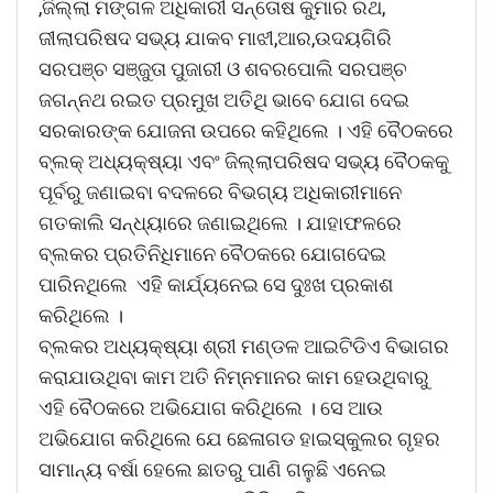
,ଜିଲ୍ଲା ମଙ୍ଗଳ ଅଧିକାରୀ ସନ୍ତୋଷ କୁମାର ରଥ,
ଜୀଲାପରିଷଦ ସଭ୍ୟ ଯାକବ ମାଝୀ,ଆର,ଉଦୟଗିରି
ସରପଞ୍ଚ ସଞ୍ଜୁତା ପୁଜାରୀ ଓ ଶବରପୋଲି ସରପଞ୍ଚ
ଜଗନ୍ନଥ ରଇତ ପ୍ରମୁଖ ଅତିଥି ଭାବେ ଯୋଗ ଦେଇ
ସରକାରଙ୍କ ଯୋଜନା ଉପରେ କହିଥିଲେ । ଏହି ବୈଠକରେ
ବ୍ଲକ୍ ଅଧ୍ୟକ୍ଷ୍ୟା ଏବଂ ଜିଲ୍ଲାପରିଷଦ ସଭ୍ୟ ବୈଠକକୁ
ପୂର୍ବରୁ ଜଣାଇବା ବଦଳରେ ବିଭଗ୍ୟ ଅଧିକାରୀମାନେ
ଗତକାଲି ସନ୍ଧ୍ୟାରେ ଜଣାଇଥିଲେ । ଯାହାଫଳରେ
ବ୍ଲକର ପ୍ରତିନିଧିମାନେ ବୈଠକରେ ଯୋଗଦେଇ
ପାରିନଥିଲେ ଏହି କାର୍ଯ୍ୟନେଇ ସେ ଦୁଃଖ ପ୍ରକାଶ
କରିଥିଲେ ।
ବ୍ଲକର ଅଧ୍ୟକ୍ଷ୍ୟା ଶ୍ରୀ ମଣ୍ଡଳ ଆଇଟିଡିଏ ବିଭାଗର
କରାଯାଉଥିବା କାମ ଅତି ନିମ୍ନମାନର କାମ ହେଉଥିବାରୁ
ଏହି ବୈଠକରେ ଅଭିଯୋଗ କରିଥିଲେ । ସେ ଆଉ
ଅଭିଯୋଗ କରିଥିଲେ ଯେ ଛେଳାଗଡ ହାଇସ୍କୁଲର ଗୃହର
ସାମାନ୍ୟ ବର୍ଷା ହେଲେ ଛାତରୁ ପାଣି ଗଳୁଛି ଏନେଇ