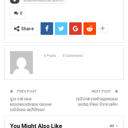
ସରକାରଙ୍କ ଯୋଜନା ଜାଣି ସୁବିଧା ନିଅ
0
Share
0 Posts
0 Comments
PREV POST
NEXT POST
ଦୁଇ ବର୍ଷ ପରେ
ଆଦିବାସୀ ମହାବିଦ୍ୟାଳୟରେ
ଛାତ୍ରଛାତ୍ରୀମାନେ ପାଇଲେ
ଜାତୀୟ ବିଜ୍ଞାନ ଦିବସ ପାଳିତ
ଅରିଜିନାଲ ସାର୍ଟୀଫିକେଟ
You Might Also Like
All