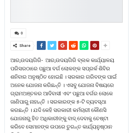
0
Share
ଆର,ଉଦୟଗିରି- ଆର,ଉଦୟଗିରି ବ୍ଲକ କାର୍ଯ୍ୟାଳୟ
ପରିସରଠାରେ ପଛୁଆ ବର୍ଗ ଲୋକଙ୍କ ସପ୍ରର୍କ ଶିବିର
ଶନିବାର ଅନୁଷ୍ଠିତ ହୋଇଛି । ସରକାର ଗରିବଙ୍କ ପାଇଁ
ଅନେକ ଯୋଜନା କରିଛନ୍ତି । ଏସବୁ ଯୋଜନା ବିଷୟରେ
ଗ୍ରାମଅଞ୍ଚଳର ଆଦିବାସୀ ଏବଂ ପଛୁଆ ବର୍ଗର ଲୋକେ
ଜାଣିପାରୁ ନାହାନ୍ତି । ସରକାରଙ୍କ ୫-ଟି ବ୍ୟବସ୍ଥା
କରଛନ୍ତି । ଯଦି କେହି ସରକାରୀ କର୍ମଚାରୀ କୌଣସି
ଯୋଜନାରୁ ହିତ ଅଧିକାରୀଙ୍କୁ ବାଦ୍ ଦେବାକୁ ଚେଷ୍ଟା
କରିବେ ସେମାନଙ୍କ ଉପରେ ତୁରନ୍ତ କାର୍ଯ୍ୟନୁଷ୍ଠାନ