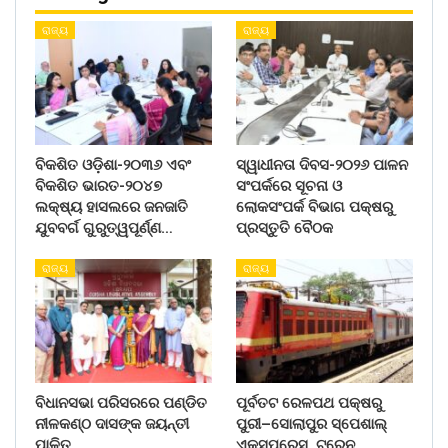
ରାଜ୍ୟ
ରାଜ୍ୟ
ବିକଶିତ ଓଡ଼ିଶା-୨୦୩୬ ଏବଂ
ସ୍ୱାଧୀନତା ଦିବସ-୨୦୨୬ ପାଳନ
ବିକଶିତ ଭାରତ-୨୦୪୭
ସଂପର୍କରେ ସୂଚନା ଓ
ଲକ୍ଷ୍ୟ ହାସଲରେ ଜନଜାତି
ଲୋକସଂପର୍କ ବିଭାଗ ପକ୍ଷରୁ
ଯୁବବର୍ଗ ଗୁରୁତ୍ୱପୂର୍ଣ୍ଣ…
ପ୍ରସ୍ତୁତି ବୈଠକ
ରାଜ୍ୟ
ରାଜ୍ୟ
ବିଧାନସଭା ପରିସରରେ ପଣ୍ଡିତ
ପୂର୍ବତଟ ରେଳପଥ ପକ୍ଷରୁ
ନୀଳକଣ୍ଠ ଦାସଙ୍କ ଜୟନ୍ତୀ
ପୁରୀ–ସୋଲାପୁର ସ୍ପେଶାଲ୍
ପାଳିତ
ଏକ୍ସପ୍ରେସ୍ ଟ୍ରେନ