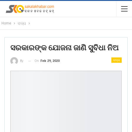
Home
ରାଜ୍ୟ
ସରକାରଙ୍କ ଯୋଜନା ଜାଣି ସୁବିଧା ନିଅ
ରାଜ୍ୟ
On
Feb 29, 2020
By