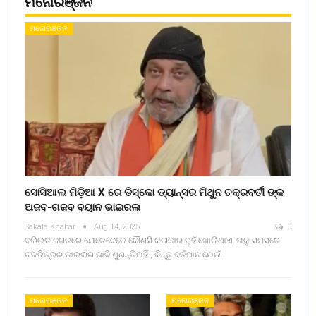
ମନୋରଞ୍ଜନ
ମନୋରଞ୍ଜନ
ସୋସିଆଲ ମିଡ଼ିଆ X ରେ ଡିସ୍କୋ ଡ୍ୟାନ୍ସର ମିଥୁନ ଚକ୍ରବର୍ତୀ ଙ୍କ
ଅଜବ-ଗଜବ ବୟାନ ଭାଇରଲ
Sakala Khabar
Aug 14, 2025
0
ବଲିଉଡ ଜଗତରେ ଯେତେବେଳେ କୌଣସି କଳାକାର ମୁହଁ ଖୋଲିଥାଏ, ତାକୁ ସମସ୍ତେ
ଚଳଚିତ୍ରର ଡାଇଲଗ ଭାବି ଶୁଣନ୍ତିନାହିଁ , କିନ୍ତୁ ବର୍ତମାନ ଯେଉଁ…
ମନୋରଞ୍ଜନ
ମନୋରଞ୍ଜନ