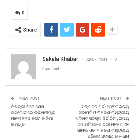
0
Share
Sakala Khabar
32687 Posts
0
Comments
PREV POST
NEXT POST
ନିଳାଦ୍ରୀ ବିଜେ ଶେଷ :
‘ସଙ୍ଗଠନ ପର୍ବ-୨୦୨୪’ ରାଜ୍ୟ
ରସଗୋଲାରେ ଲକ୍ଷ୍ମୀଙ୍କ
ସଭାପତି ଓ ୩୨ ଜଣ ରାଷ୍ଟ୍ରୀୟ
ମାନଭଞ୍ଜନ କଲେ କାଳିଆ
ପରିଷଦ ସଦସ୍ୟ ନିର୍ବାଚିତ , ରାଜ୍ୟ
ସାଆନ୍ତ
ସଭାପତି ଭାବେ ଶ୍ରୀ ମନମୋହନ
ସାମଲ ଏବଂ ୩୨ ଜଣ ରାଷ୍ଟ୍ରୀୟ
ପରିଷଦ ସଦସ୍ୟ ଙ୍କ ନାମ