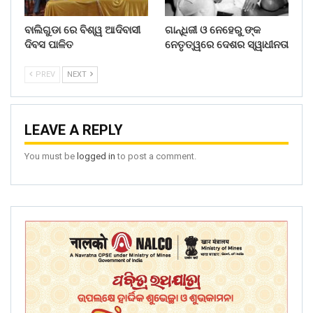
ବାଲିଗୁଡା ରେ ବିଶ୍ୱ ଆଦିବାସୀ
ଗାନ୍ଧିଜୀ ଓ ନେହେରୁ ଙ୍କ
ଦିବସ ପାଳିତ
ନେତୃତ୍ୱରେ ଦେଶର ସ୍ୱାଧୀନତା
PREV
NEXT
LEAVE A REPLY
You must be
logged in
to post a comment.