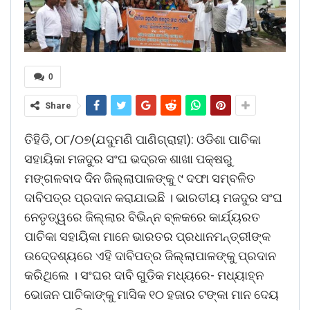
0
Share
ତିହିଡି, ୦୮/୦୭(ଯଦୁମଣି ପାଣିଗ୍ରାହୀ): ଓଡିଶା ପାଚିକା
ସହାୟିକା ମଜଦୁର ସଂଘ ଭଦ୍ରକ ଶାଖା ପକ୍ଷରୁ
ମଙ୍ଗଳବାଦ ଦିନ ଜିଲ୍ଲାପାଳଙ୍କୁ ୯ ଦଫା ସମ୍ବଳିତ
ଦାବିପତ୍ର ପ୍ରଦାନ କରାଯାଇଛି । ଭାରତୀୟ ମଜଦୁର ସଂଘ
ନେତୃତ୍ୱରେ ଜିଲ୍ଲାର ବିଭିନ୍ନ ବ୍ଳକରେ କାର୍ଯ୍ୟରତ
ପାଚିକା ସହାୟିକା ମାନେ ଭାରତର ପ୍ରଧାନମନ୍ତ୍ରୀଙ୍କ
ଉଦେ୍ଦଶ୍ୟରେ ଏହି ଦାବିପତ୍ର ଜିଲ୍ଲାପାଳଙ୍କୁ ପ୍ରଦାନ
କରିଥିଲେ । ସଂଘର ଦାବି ଗୁଡିକ ମଧ୍ୟରେ- ମଧ୍ୟାହ୍ନ
ଭୋଜନ ପାଚିକାଙ୍କୁ ମାସିକ ୧୦ ହଜାର ଟଙ୍କା ମାନ ଦେୟ