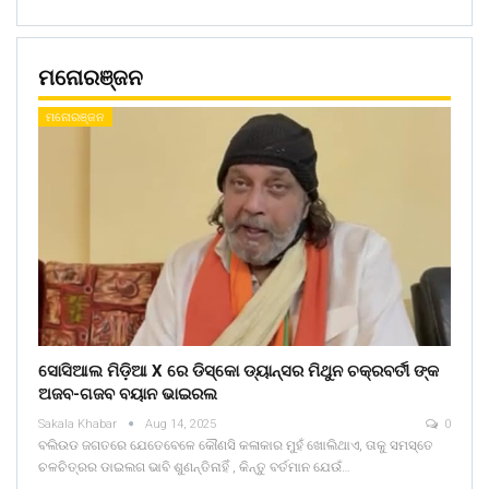
ମନୋରଞ୍ଜନ
ମନୋରଞ୍ଜନ
ସୋସିଆଲ ମିଡ଼ିଆ X ରେ ଡିସ୍କୋ ଡ୍ୟାନ୍ସର ମିଥୁନ ଚକ୍ରବର୍ତୀ ଙ୍କ
ଅଜବ-ଗଜବ ବୟାନ ଭାଇରଲ
Sakala Khabar
Aug 14, 2025
0
ବଲିଉଡ ଜଗତରେ ଯେତେବେଳେ କୌଣସି କଳାକାର ମୁହଁ ଖୋଲିଥାଏ, ତାକୁ ସମସ୍ତେ
ଚଳଚିତ୍ରର ଡାଇଲଗ ଭାବି ଶୁଣନ୍ତିନାହିଁ , କିନ୍ତୁ ବର୍ତମାନ ଯେଉଁ…