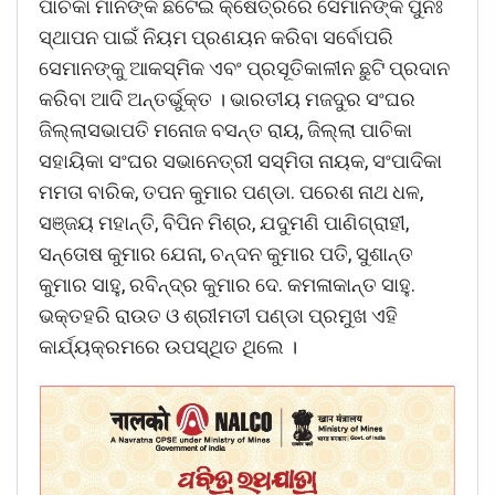
ପାଚିକା ମାନଙ୍କ ଛଟେଇ କ୍ଷେତ୍ରରେ ସେମାନଙ୍କ ପୁନଃ
ସ୍ଥାପନ ପାଇଁ ନିୟମ ପ୍ରଣୟନ କରିବା ସର୍ବୋପରି
ସେମାନଙ୍କୁ ଆକସ୍ମିକ ଏବଂ ପ୍ରସୂତିକାଳୀନ ଛୁଟି ପ୍ରଦାନ
କରିବା ଆଦି ଅନ୍ତର୍ଭୁକ୍ତ । ଭାରତୀୟ ମଜଦୁର ସଂଘର
ଜିଲ୍ଲାସଭାପତି ମନୋଜ ବସନ୍ତ ରାୟ, ଜିଲ୍ଲା ପାଚିକା
ସହାୟିକା ସଂଘର ସଭାନେତ୍ରୀ ସସ୍ମିତା ନାୟକ, ସଂପାଦିକା
ମମତା ବାରିକ, ତପନ କୁମାର ପଣ୍ଡା. ପରେଶ ନାଥ ଧଳ,
ସଞ୍ଜୟ ମହାନ୍ତି, ବିପିନ ମିଶ୍ର, ଯଦୁମଣି ପାଣିଗ୍ରାହୀ,
ସନ୍ତୋଷ କୁମାର ଯେନା, ଚନ୍ଦନ କୁମାର ପତି, ସୁଶାନ୍ତ
କୁମାର ସାହୁ, ରବିନ୍ଦ୍ର କୁମାର ଦେ. କମଳାକାନ୍ତ ସାହୁ.
ଭକ୍ତହରି ରାଉତ ଓ ଶ୍ରୀମତୀ ପଣ୍ଡା ପ୍ରମୁଖ ଏହି
କାର୍ଯ୍ୟକ୍ରମରେ ଉପସ୍ଥିତ ଥିଲେ ।