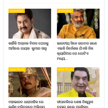
ମନୋରଞ୍ଜନ
ମନୋରଞ୍ଜନ
କାହିଁକି ଅଚାନକ ବିବାଦ ଘେରକୁ
ଭାରତୀୟ ସିନେ ଜଗତର ଜଣେ
ଆସିଲେ ଗାୟକ କୁମାର ସାନୁ
ଏଭଳି ନିର୍ଦେଶକ ଯିଏକି ନିଜ
କ୍ୟାରିଅର ରେ ଗୋଟିଏ
ମଧ୍ୟ…
ଦେଶ- ବିଦେଶ
ଦେଶ- ବିଦେଶ
ମହାଭାରତ ଧାରାବାହିକ ରେ
ଦୀପାବଳିରେ ଶେଷ ନିଶ୍ୱାସ
କର୍ଣ୍ଣ ଚରିତ୍ରରେ ଅଭିନୟ
ତ୍ୟାଗ କଲେ ପ୍ରସିଦ୍ଧ