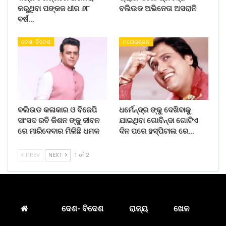
କରୁଥିବା ପଙ୍କଜ ଧୀର ୬୮
ବଲିଉଡ ଅଭିନେତା ଅସରାନି
ବର୍ଷ…
ଦେଶ- ବିଦେଶ
ମନୋରଞ୍ଜନ
ବଲିଉଡ କଳାକାର ଓ ବିଜେପି
ଧର୍ମେନ୍ଦ୍ର ଙ୍କୁ ଦେଖିବାକୁ
ସାଂସଦ ରବି କିଶନ ଙ୍କୁ ଜୀବନ
ଯାଇଥିବା ଗୋବିନ୍ଦା ଗୋଟିଏ
ରେ ମାରିଦେବାର ମିଳିଛି ଧମକ
ଦିନ ପରେ ହସ୍ପିଟାଲ ରେ…
PREV
NEXT
1 of 2
ଦେଶ- ବିଦେଶ
ରାଜ୍ୟ
ଖେଳ