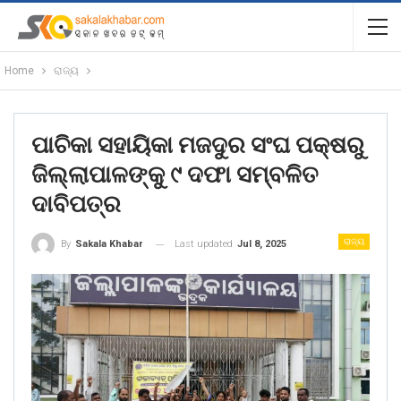
Home
ରାଜ୍ୟ
ପାଚିକା ସହାୟିକା ମଜଦୁର ସଂଘ ପକ୍ଷରୁ
ଜିଲ୍ଲାପାଳଙ୍କୁ ୯ ଦଫା ସମ୍ବଳିତ
ଦାବିପତ୍ର
ରାଜ୍ୟ
Last updated
Jul 8, 2025
By
Sakala Khabar