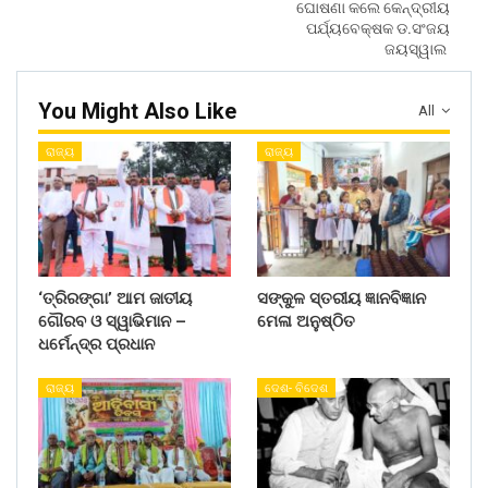
ଘୋଷଣା କଲେ କେନ୍ଦ୍ରୀୟ
ପର୍ଯ୍ୟବେକ୍ଷକ ଡ.ସଂଜୟ
ଜୟସ୍ୱାଲ
You Might Also Like
All
ରାଜ୍ୟ
ରାଜ୍ୟ
‘ତ୍ରିରଙ୍ଗା’ ଆମ ଜାତୀୟ
ସଙ୍କୁଳ ସ୍ତରୀୟ ଜ୍ଞାନବିଜ୍ଞାନ
ଗୌରବ ଓ ସ୍ୱାଭିମାନ –
ମେଳା ଅନୁଷ୍ଠିତ
ଧର୍ମେନ୍ଦ୍ର ପ୍ରଧାନ
ରାଜ୍ୟ
ଦେଶ- ବିଦେଶ