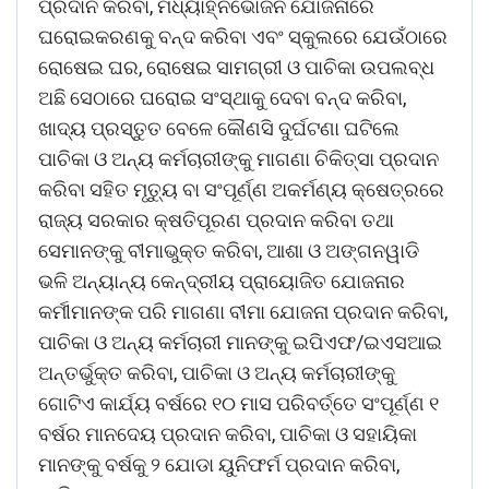
ପ୍ରଦାନ କରିବା, ମଧ୍ୟାହ୍ନଭୋଜନ ଯୋଜନାରେ
ଘରୋଇକରଣକୁ ବନ୍ଦ କରିବା ଏବଂ ସ୍କୁଲରେ ଯେଉଁଠାରେ
ରୋଷେଇ ଘର, ରୋଷେଇ ସାମଗ୍ରୀ ଓ ପାଚିକା ଉପଲବ୍ଧ
ଅଛି ସେଠାରେ ଘରୋଇ ସଂସ୍ଥାକୁ ଦେବା ବନ୍ଦ କରିବା,
ଖାଦ୍ୟ ପ୍ରସ୍ତୁତ ବେଳେ କୌଣସି ଦୁର୍ଘଟଣା ଘଟିଲେ
ପାଚିକା ଓ ଅନ୍ୟ କର୍ମଚାରୀଙ୍କୁ ମାଗଣା ଚିକିତ୍ସା ପ୍ରଦାନ
କରିବା ସହିତ ମୃତୁ୍ୟ ବା ସଂପୂର୍ଣ୍ଣ ଅକର୍ମଣ୍ୟ କ୍ଷେତ୍ରରେ
ରାଜ୍ୟ ସରକାର କ୍ଷତିପୂରଣ ପ୍ରଦାନ କରିବା ତଥା
ସେମାନଙ୍କୁ ବୀମାଭୁକ୍ତ କରିବା, ଆଶା ଓ ଅଙ୍ଗନୱାଡି
ଭଳି ଅନ୍ୟାନ୍ୟ କେନ୍ଦ୍ରୀୟ ପ୍ରାୟୋଜିତ ଯୋଜନାର
କର୍ମୀମାନଙ୍କ ପରି ମାଗଣା ବୀମା ଯୋଜନା ପ୍ରଦାନ କରିବା,
ପାଚିକା ଓ ଅନ୍ୟ କର୍ମଚାରୀ ମାନଙ୍କୁ ଇପିଏଫ/ଇଏସଆଇ
ଅନ୍ତର୍ଭୁକ୍ତ କରିବା, ପାଚିକା ଓ ଅନ୍ୟ କର୍ମଚାରୀଙ୍କୁ
ଗୋଟିଏ କାର୍ଯ୍ୟ ବର୍ଷରେ ୧୦ ମାସ ପରିବର୍ତ୍ତେ ସଂପୂର୍ଣ୍ଣ ୧
ବର୍ଷର ମାନଦେୟ ପ୍ରଦାନ କରିବା, ପାଚିକା ଓ ସହାୟିକା
ମାନଙ୍କୁ ବର୍ଷକୁ ୨ ଯୋଡା ୟୁନିଫର୍ମ ପ୍ରଦାନ କରିବା,