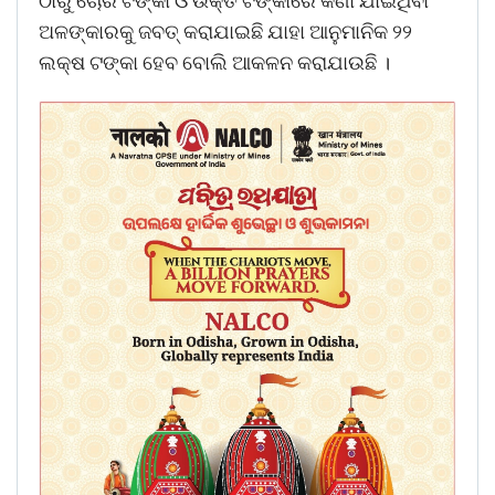
ଠାରୁ ଚୋରି ଟଙ୍କା ଓ ଉକ୍ତ ଟଙ୍କାରେ କିଣା ଯାଇଥିବା
ଅଳଙ୍କାରକୁ ଜବତ୍ କରାଯାଇଛି ଯାହା ଆନୁମାନିକ ୨୨
ଲକ୍ଷ ଟଙ୍କା ହେବ ବୋଲି ଆକଳନ କରାଯାଉଛି ।