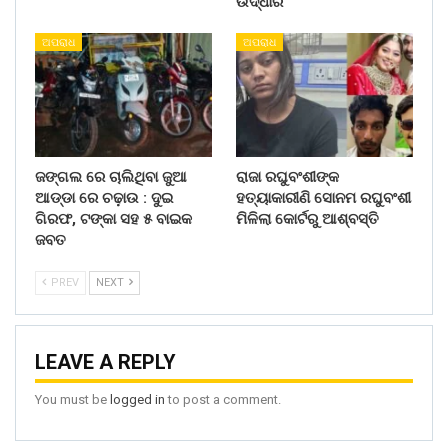
ଉଦ୍ଧାର
ଅପରାଧ
ଅପରାଧ
ଜଙ୍ଗଲ ରେ ଚାଲିଥିବା ଜୁଆ
ରାଜା ରଘୁବଂଶୀଙ୍କ
ଆଡ୍ଡା ରେ ଚଢ଼ାଉ : ଦୁଇ
ହତ୍ୟାକାରୀଣି ସୋନମ ରଘୁବଂଶୀ
ଗିରଫ, ଟଙ୍କା ସହ ୫ ବାଇକ
ମିଳିଲା କୋର୍ଟରୁ ଆଶ୍ବସ୍ତି
ଜବତ
PREV
NEXT
LEAVE A REPLY
You must be
logged in
to post a comment.