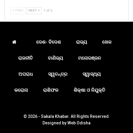
PREV
NEXT
1 of 2
ଦେଶ- ବିଦେଶ
ରାଜ୍ୟ
ଖେଳ
ରାଜନୀତି
ବାଣିଜ୍ୟ
ମନୋରଞ୍ଜନ
ଅପରାଧ
ସ୍ୱତନ୍ତ୍ର
ସ୍ୱାସ୍ଥ୍ୟ
କରୋନା
ରାଶିଫଳ
ଶିକ୍ଷା ଓ ନିଯୁକ୍ତି
© 2026 - Sakala Khabar. All Rights Reserved.
Designed by
Web Odisha