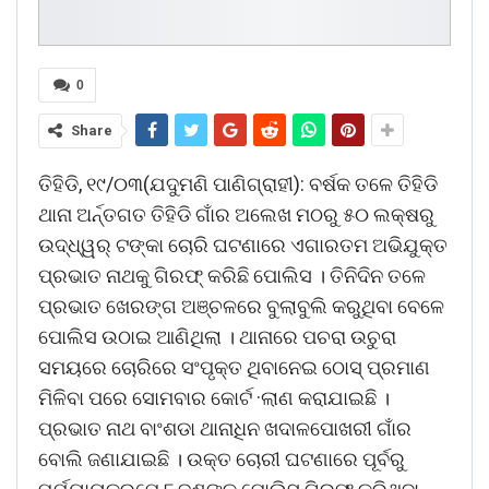
0
Share
ତିହିଡି, ୧୯/୦୩(ଯଦୁମଣି ପାଣିଗ୍ରାହୀ): ବର୍ଷକ ତଳେ ତିହିଡି
ଥାନା ଅର୍ନ୍ତଗତ ତିହିଡି ଗାଁର ଅଲେଖ ମଠରୁ ୫୦ ଲକ୍ଷରୁ
ଉଦ୍ଧ୍ୱର୍ ଟଙ୍କା ଚୋରି ଘଟଣାରେ ଏଗାରତମ ଅଭିଯୁକ୍ତ
ପ୍ରଭାତ ନାଥକୁ ଗିରଫ୍ କରିଛି ପୋଲିସ । ତିନିଦିନ ତଳେ
ପ୍ରଭାତ ଖେରଙ୍ଗ ଅଞ୍ଚଳରେ ବୁଲାବୁଲି କରୁଥିବା ବେଳେ
ପୋଲିସ ଉଠାଇ ଆଣିଥିଲା । ଥାନାରେ ପଚରା ଉଚୁରା
ସମୟରେ ଚୋରିରେ ସଂପୃକ୍ତ ଥିବାନେଇ ଠୋସ୍ ପ୍ରମାଣ
ମିଳିବା ପରେ ସୋମବାର କୋର୍ଟ ·ଲାଣ କରାଯାଇଛି ।
ପ୍ରଭାତ ନାଥ ବାଂଶଡା ଥାନାଧିନ ଖଦାଳପୋଖରୀ ଗାଁର
ବୋଲି ଜଣାଯାଇଛି । ଉକ୍ତ ଚୋରୀ ଘଟଣାରେ ପୂର୍ବରୁ