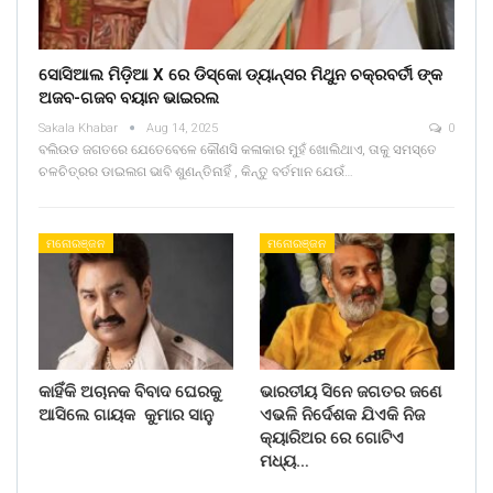
ସୋସିଆଲ ମିଡ଼ିଆ X ରେ ଡିସ୍କୋ ଡ୍ୟାନ୍ସର ମିଥୁନ ଚକ୍ରବର୍ତୀ ଙ୍କ
ଅଜବ-ଗଜବ ବୟାନ ଭାଇରଲ
Sakala Khabar
Aug 14, 2025
0
ବଲିଉଡ ଜଗତରେ ଯେତେବେଳେ କୌଣସି କଳାକାର ମୁହଁ ଖୋଲିଥାଏ, ତାକୁ ସମସ୍ତେ
ଚଳଚିତ୍ରର ଡାଇଲଗ ଭାବି ଶୁଣନ୍ତିନାହିଁ , କିନ୍ତୁ ବର୍ତମାନ ଯେଉଁ…
ମନୋରଞ୍ଜନ
ମନୋରଞ୍ଜନ
କାହିଁକି ଅଚାନକ ବିବାଦ ଘେରକୁ
ଭାରତୀୟ ସିନେ ଜଗତର ଜଣେ
ଆସିଲେ ଗାୟକ କୁମାର ସାନୁ
ଏଭଳି ନିର୍ଦେଶକ ଯିଏକି ନିଜ
କ୍ୟାରିଅର ରେ ଗୋଟିଏ
ମଧ୍ୟ…