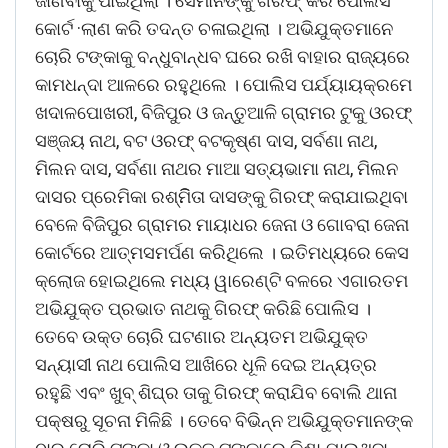
ଜାଣିବାକୁ ପାଇଥିଲା । ସେମାନଙ୍କୁ ଗିରଫ୍ କରି ପୋଲିସ
କୋର୍ଟ ·ଲାଣ କରି ତଦନ୍ତ ଚଳାଇଥିଲା । ଅଭିଯୁକ୍ତମାନେ
ଚୋରି ଟଙ୍କାକୁ ବନ୍ଧୁବାନ୍ଧବ ଘରେ ରଖି ବାହାର ରାଜ୍ୟରେ
କାମଧନ୍ଦା ଆଳରେ ରହୁଥିଲେ । ପୋଲିସ ପର୍ଯ୍ୟାୟକ୍ରମେ
ଖଦାଳପୋଖରୀ, ବିଜିପୁର ଓ ଜନ୍ତୁଆଳି ଗ୍ରାମର ଟୁକୁ ଓରଫ୍
ସଞ୍ଜୟ ନାଥ, ବଟ ଓରଫ୍ ବଟକୃଷ୍ଣ ଦାସ, ସର୍ବଣା ନାଥ,
ମିଲନ ଦାସ, ସର୍ବଣା ନାଥର ମାଆ ସତ୍ୟଭାମା ନାଥ, ମିଲନ
ଦାସର ପ୍ରେମିକା ରଶ୍ମିିତା ଦାସଙ୍କୁ ଗିରଫ୍ କରାଯାଇଥିବା
ବେଳେ ବିଜିପୁର ଗ୍ରାମର ମାୟାଧର ଜେନା ଓ ଗୋବରା ଜେନା
କୋର୍ଟରେ ଆତ୍ମସମର୍ପଣ କରିଥିଲେ । ଇତିମଧ୍ୟରେ କେସ
କ୍ଲୋଜ ହୋଇଥିଲେ ମଧ୍ୟ ୱାରେଣ୍ଟି ବଳରେ ଏଗାରତମ
ଅଭିଯୁକ୍ତ ପ୍ରଭାତ ନାଥକୁ ଗିରଫ୍ କରିଛି ପୋଲିସ ।
ତେବେ ଉକ୍ତ ଚୋରି ଘଟଣାର ଅନ୍ୟତମ ଅଭିଯୁକ୍ତ
ସନ୍ୟାସୀ ନାଥ ପୋଲିସ ଆଖିରେ ଧୂଳି ଦେଇ ଅନ୍ୟତ୍ର
ରହୁଛି ଏବଂ ଖୁବ୍ ଶିଘ୍ର ତାକୁ ଗିରଫ୍ କରାଯିବ ବୋଲି ଥାନା
ପକ୍ଷରୁ ସୂଚନା ମିଳିଛି । ତେବେ ବିଭିନ୍ନ ଅଭିଯୁକ୍ତମାନଙ୍କ