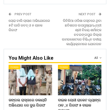
PREV POST
NEXT POST
ଚୋରା ବାଲି ଚାଲାଣ ଅଭିଯୋଗରେ
ଦିନିକିଆ ଓଡିଶା ଗସ୍ତରେ ଥିବା
୫ଟି ଗାଡି ଜବତ୍ ଓ ୫ ଚାଳକ
ଛତିଶଗଡ ଉପମୁଖ୍ୟମନ୍ତ୍ରୀ
ଗିରଫ
ଶ୍ରୀ ବିଜୟ ଶର୍ମାଙ୍କ
ନବରଙ୍ଗପୁର ଜିଲ୍ଲା
ଉମରକୋଟରେ ବିଭିନ୍ନ ଦଳୀୟ
କାର୍ଯ୍ୟକ୍ରମରେ ଯୋଗଦାନ
You Might Also Like
All
ଅପରାଧ
ଅପରାଧ
ଜଙ୍ଗଲ ରାସ୍ତାରେ ଡକାୟତି
ବାଇକ ଚୋରୀ ରାକେଟ ଗ୍ୟାଙ୍ଗ
ଅଭିଯୋଗ ରେ ଦୁଇ ଗିରଫ
ଠାବ ,୪ ଗିରଫ ୫ ବାଇକ