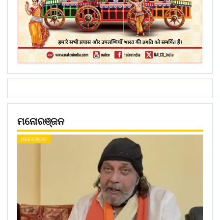
ମନୋରଞ୍ଜନ
ମନୋରଞ୍ଜନ