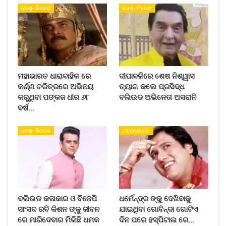
ଦେଶ- ବିଦେଶ
ଦେଶ- ବିଦେଶ
ମହାଭାରତ ଧାରାବାହିକ ରେ
ଦୀପାବଳିରେ ଶେଷ ନିଶ୍ୱାସ
କର୍ଣ୍ଣ ଚରିତ୍ରରେ ଅଭିନୟ
ତ୍ୟାଗ କଲେ ପ୍ରସିଦ୍ଧ
କରୁଥିବା ପଙ୍କଜ ଧୀର ୬୮
ବଲିଉଡ ଅଭିନେତା ଅସରାନି
ବର୍ଷ…
ଦେଶ- ବିଦେଶ
ମନୋରଞ୍ଜନ
ବଲିଉଡ କଳାକାର ଓ ବିଜେପି
ଧର୍ମେନ୍ଦ୍ର ଙ୍କୁ ଦେଖିବାକୁ
ସାଂସଦ ରବି କିଶନ ଙ୍କୁ ଜୀବନ
ଯାଇଥିବା ଗୋବିନ୍ଦା ଗୋଟିଏ
ରେ ମାରିଦେବାର ମିଳିଛି ଧମକ
ଦିନ ପରେ ହସ୍ପିଟାଲ ରେ…