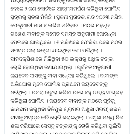
ପର୍ଯ୍ୟାୟକ୍ରମେ ୮ ଜଣଙ୍କୁ ପୋଲିସ ଗିରଫ୍ କରିଥିବା
ବେଳେ ୨ ଜଣ କୋର୍ଟରେ ଆତ୍ମସମର୍ପଣ କରିଥିବା ପୋଲିସ
ସୂତ୍ରରୁ ସୂଚନା ମିଳିଛି । ସୂଚନା ମୁତାବକ, ଗତ ୨୦୨୩ ମସିହା
ଫେବୃଆରୀ ମାସ ୪ ତାରିଖ ଶନିବାର । ମଠର ମହନ୍ତ
ଗଣେଶ ବାବାଙ୍କ ସମେତ ସମସ୍ତ ଅନୁଗାମୀ ଜୋରନ୍ଦା
ମେଳାରେ ଯାଇଥିଲେ । ୬ ତାରିଖରେ ଫେରିବା ପରେ ମଠର
ସମସ୍ତ ତାଲା ଭଙ୍ଗା ଯାଇଥିବା ଜଣା ପଡିଥିଲା ।
ଦାନଦକ୍ଷିଣାରେ ମିଳିଥିବା ୫୦ ଲକ୍ଷରୁ ଅଧିକ ଟଙ୍କା
ଚୋରି ହୋଇଥିବା ଜଣାଯାଇଥିଲା । ପୂର୍ବତନ ଅନୁଗାମୀ
ଜୟଦେବ ଦାସଙ୍କୁ ବାବା ସନେ୍ଦହ କରିଥିଲେ । ବାବାଙ୍କ
ଅଭିଯୋଗ ମୂଳେ ପୋଲିସ ପ୍ରଥମେ ଜୟଦେବଙ୍କୁ
ଧରିଥିଲା । ପଚରା ଉଚୁରା କରିବା ପରେ ବହୁ ତଥ୍ୟ ସଂଗ୍ରହ
କରିଥିଲା ପୋଲିସ । ଜୟଦେବ ବାବାଙ୍କ ମଠରେ ପୂର୍ବରୁ
କାମଦାମ କରୁଥିବା ବିଜିପୁର ଗ୍ରାମର ଅଖୁଜା ଓରଫ୍ ଶରତ
ଦାସକୁ ଅସ୍ତ୍ର କରି ଚୋରି କରାଇଥିଲା । ଅଖୁଜା ମଧ୍ୟ ନିଜ
ଶଳା ଜରିଆରେ ସେସବୁ ଟଙ୍କାଙ୍କୁ ଚୋରି କରିଥିବା ପୁଲିସି