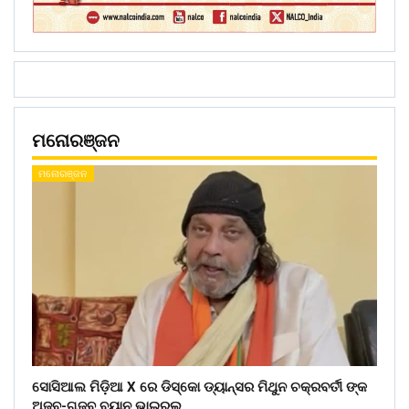
ମନୋରଞ୍ଜନ
ମନୋରଞ୍ଜନ
ସୋସିଆଲ ମିଡ଼ିଆ X ରେ ଡିସ୍କୋ ଡ୍ୟାନ୍ସର ମିଥୁନ ଚକ୍ରବର୍ତୀ ଙ୍କ
ଅଜବ-ଗଜବ ବୟାନ ଭାଇରଲ