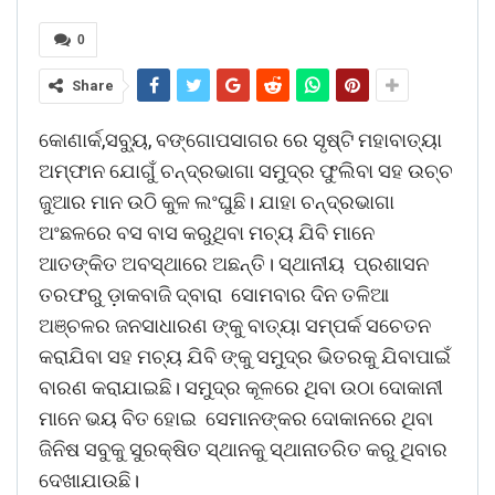
0
Share
କୋଣାର୍କ,ସବ୍ୟୁ, ବଙ୍ଗୋପସାଗର ରେ ସୃଷ୍ଟି ମହାବାତ୍ୟା
ଅମ୍ଫାନ ଯୋଗୁଁ ଚନ୍ଦ୍ରଭାଗା ସମୁଦ୍ର ଫୁଲିବା ସହ ଉଚ୍ଚ
ଜୁଆର ମାନ ଉଠି କୁଳ ଲଂଘୁଛି। ଯାହା ଚନ୍ଦ୍ରଭାଗା
ଅଂଛଳରେ ବସ ବାସ କରୁଥିବା ମଚ୍ୟ ଯିବି ମାନେ
ଆତଙ୍କିତ ଅବସ୍ଥାରେ ଅଛନ୍ତି। ସ୍ଥାନୀୟ ପ୍ରଶାସନ
ତରଫରୁ ଡ଼ାକବାଜି ଦ୍ବାରା ସୋମବାର ଦିନ ତଳିଆ
ଅଞ୍ଚଳର ଜନସାଧାରଣ ଙ୍କୁ ବାତ୍ୟା ସମ୍ପର୍କ ସଚେତନ
କରାଯିବା ସହ ମଚ୍ୟ ଯିବି ଙ୍କୁ ସମୁଦ୍ର ଭିତରକୁ ଯିବାପାଇଁ
ବାରଣ କରାଯାଇଛି। ସମୁଦ୍ର କୂଳରେ ଥିବା ଉଠା ଦୋକାନୀ
ମାନେ ଭୟ ବିତ ହୋଇ ସେମାନଙ୍କର ଦୋକାନରେ ଥିବା
ଜିନିଷ ସବୁକୁ ସୁରକ୍ଷିତ ସ୍ଥାନକୁ ସ୍ଥାନାତରିତ କରୁ ଥିବାର
ଦେଖାଯାଉଛି।