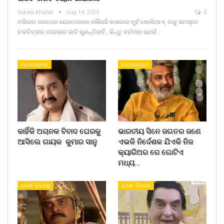
Sakala Khabar
Aug 14, 2025
0
ବଲିଉଡ ଜଗତରେ ଯେତେବେଳେ କୌଣସି କଳାକାର ମୁହଁ ଖୋଲିଥାଏ, ତାକୁ ସମସ୍ତେ
ଚଳଚିତ୍ରର ଡାଇଲଗ ଭାବି ଶୁଣନ୍ତିନାହିଁ , କିନ୍ତୁ ବର୍ତମାନ ଯେଉଁ…
ମନୋରଞ୍ଜନ
ମନୋରଞ୍ଜନ
କାହିଁକି ଅଚାନକ ବିବାଦ ଘେରକୁ
ଭାରତୀୟ ସିନେ ଜଗତର ଜଣେ
ଆସିଲେ ଗାୟକ କୁମାର ସାନୁ
ଏଭଳି ନିର୍ଦେଶକ ଯିଏକି ନିଜ
କ୍ୟାରିଅର ରେ ଗୋଟିଏ
ମଧ୍ୟ…
ଦେଶ- ବିଦେଶ
ଦେଶ- ବିଦେଶ