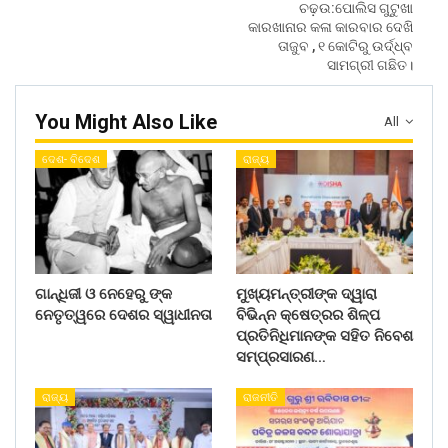
ଚଢ଼ଉ:ପୋଲିସ ଗୁଟୁଖା
କାରଖାନାର କଳା କାରବାର ଦେଖି
ତାଜୁବ , ୧ କୋଟିରୁ ଉର୍ଦ୍ଧ୍ବ
ସାମଗ୍ରୀ ଗଛିତ।
You Might Also Like
All
ଦେଶ- ବିଦେଶ
ରାଜ୍ୟ
ଗାନ୍ଧିଜୀ ଓ ନେହେରୁ ଙ୍କ
ମୁଖ୍ୟମନ୍ତ୍ରୀଙ୍କ ଦ୍ୱାରା
ନେତୃତ୍ୱରେ ଦେଶର ସ୍ୱାଧୀନତା
ବିଭିନ୍ନ କ୍ଷେତ୍ରର ଶିଳ୍ପ
ପ୍ରତିନିଧିମାନଙ୍କ ସହିତ ନିବେଶ
ସମ୍ପ୍ରସାରଣ…
ରାଜ୍ୟ
ରାଜନୀତି