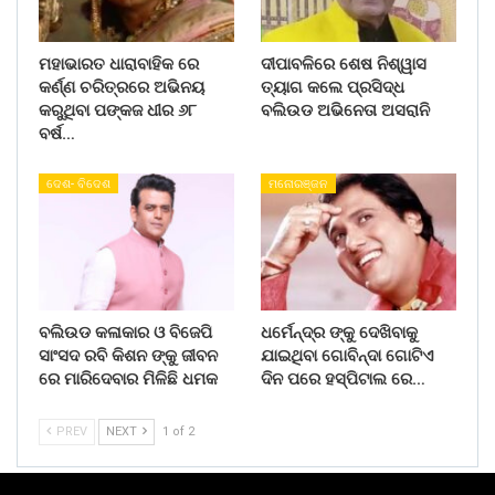
ମହାଭାରତ ଧାରାବାହିକ ରେ
ଦୀପାବଳିରେ ଶେଷ ନିଶ୍ୱାସ
କର୍ଣ୍ଣ ଚରିତ୍ରରେ ଅଭିନୟ
ତ୍ୟାଗ କଲେ ପ୍ରସିଦ୍ଧ
କରୁଥିବା ପଙ୍କଜ ଧୀର ୬୮
ବଲିଉଡ ଅଭିନେତା ଅସରାନି
ବର୍ଷ…
ଦେଶ- ବିଦେଶ
ମନୋରଞ୍ଜନ
ବଲିଉଡ କଳାକାର ଓ ବିଜେପି
ଧର୍ମେନ୍ଦ୍ର ଙ୍କୁ ଦେଖିବାକୁ
ସାଂସଦ ରବି କିଶନ ଙ୍କୁ ଜୀବନ
ଯାଇଥିବା ଗୋବିନ୍ଦା ଗୋଟିଏ
ରେ ମାରିଦେବାର ମିଳିଛି ଧମକ
ଦିନ ପରେ ହସ୍ପିଟାଲ ରେ…
PREV
NEXT
1 of 2