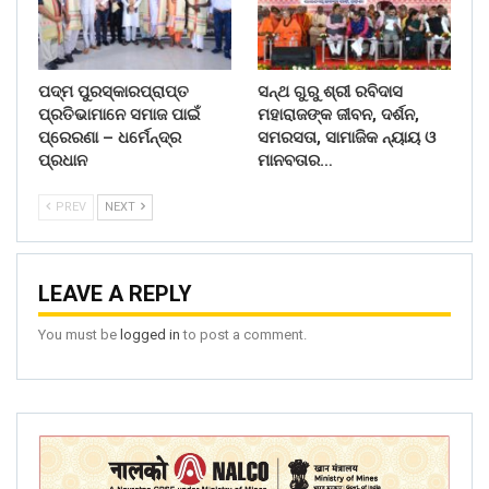
ପଦ୍ମ ପୁରସ୍କାରପ୍ରାପ୍ତ
ସନ୍ଥ ଗୁରୁ ଶ୍ରୀ ରବିଦାସ
ପ୍ରତିଭାମାନେ ସମାଜ ପାଇଁ
ମହାରାଜଙ୍କ ଜୀବନ, ଦର୍ଶନ,
ପ୍ରେରଣା – ଧର୍ମେନ୍ଦ୍ର
ସମରସତା, ସାମାଜିକ ନ୍ୟାୟ ଓ
ପ୍ରଧାନ
ମାନବତାର…
PREV
NEXT
LEAVE A REPLY
You must be
logged in
to post a comment.