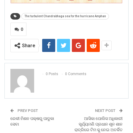
The turbulent Chandrabhaga sea for the hurricane Amphan
0
Share
0 Posts
0 Comments
PREV POST
NEXT POST
ରେକୀ ମିଶନ ପକ୍ଷରୁ ପାଦୁକା
ଆସିକା ପୋଲିସ ଅଧିକାରୀ
ସେବା
ସୂର୍ଯ୍ୟମଣି ପ୍ରଧାନ ଶୂନ ଶାନ
ରାତ୍ରିରେ ଟିମ କୁ ନେଇ ଅତର୍କିତ