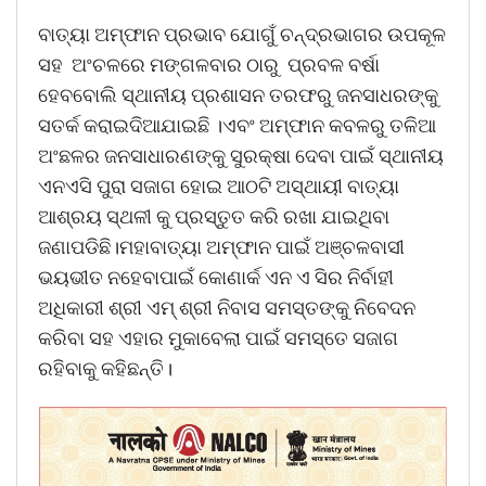
ବାତ୍ୟା ଅମ୍ଫାନ ପ୍ରଭାବ ଯୋଗୁଁ ଚନ୍ଦ୍ରଭାଗର ଉପକୂଳ
ସହ ଅଂଚଳରେ ମଙ୍ଗଳବାର ଠାରୁ ପ୍ରବଳ ବର୍ଷା
ହେବବୋଲି ସ୍ଥାନୀୟ ପ୍ରଶାସନ ତରଫରୁ ଜନସାଧରଙ୍କୁ
ସତର୍କ କରାଇଦିଆଯାଇଛି ।ଏବଂ ଅମ୍ଫାନ କବଳରୁ ତଳିଆ
ଅଂଛଳର ଜନସାଧାରଣଙ୍କୁ ସୁରକ୍ଷା ଦେବା ପାଇଁ ସ୍ଥାନୀୟ
ଏନଏସି ପୁରା ସଜାଗ ହୋଇ ଆଠଟି ଅସ୍ଥାୟୀ ବାତ୍ୟା
ଆଶ୍ରୟ ସ୍ଥଳୀ କୁ ପ୍ରସ୍ତୁତ କରି ରଖା ଯାଇଥିବା
ଜଣାପଡିଛି।ମହାବାତ୍ୟା ଅମ୍ଫାନ ପାଇଁ ଅଞ୍ଚଳବାସୀ
ଭୟଭୀତ ନହେବାପାଇଁ କୋଣାର୍କ ଏନ ଏ ସିର ନିର୍ବାହୀ
ଅଧିକାରୀ ଶ୍ରୀ ଏମ୍ ଶ୍ରୀ ନିବାସ ସମସ୍ତଙ୍କୁ ନିବେଦନ
କରିବା ସହ ଏହାର ମୁକାବେଲା ପାଇଁ ସମସ୍ତେ ସଜାଗ
ରହିବାକୁ କହିଛନ୍ତି।