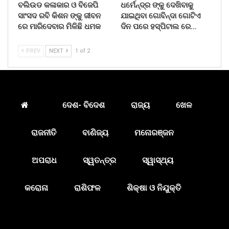
ବଲିଉଡ କଳାକାର ଓ ବିଜେପି
ଧର୍ମେନ୍ଦ୍ର ଙ୍କୁ ଦେଖିବାକୁ
ସାଂସଦ ରବି କିଶନ ଙ୍କୁ ଜୀବନ
ଯାଇଥିବା ଗୋବିନ୍ଦା ଗୋଟିଏ
ରେ ମାରିଦେବାର ମିଳିଛି ଧମକ
ଦିନ ପରେ ହସ୍ପିଟାଲ ରେ…
PREV
NEXT
1 of 2
ଦେଶ- ବିଦେଶ
ରାଜ୍ୟ
ଖେଳ
ରାଜନୀତି
ବାଣିଜ୍ୟ
ମନୋରଞ୍ଜନ
ଅପରାଧ
ସ୍ୱତନ୍ତ୍ର
ସ୍ୱାସ୍ଥ୍ୟ
କରୋନା
ରାଶିଫଳ
ଶିକ୍ଷା ଓ ନିଯୁକ୍ତି