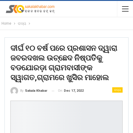
Home
ରାଜ୍ୟ
ଦୀର୍ଘ ୧୦ ବର୍ଷ ପରେ ପ୍ରଶାସନ ଦ୍ୱାରା
ଜବରଦଖଲ ଉଚ୍ଛେଦ ନିଷ୍ପତିକୁ
ବଡଯୋରଡ଼ା ଗ୍ରାମବାସୀଙ୍କ
ସ୍ୱାଗତ,ଗ୍ରାମରେ ଖୁସିର ମାହୋଲ
ରାଜ୍ୟ
On
Dec 17, 2022
By
Sakala Khabar