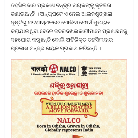
ତହସିଲଦାର ପ୍ରକାଶ ଚନ୍ଦ୍ର ନାୟକଙ୍କୁ କୃତଜ୍ଞତା
ଜଣାଇଛନ୍ତି । ଅନ୍ୟପଟେ ଏ ନେଇ ଆଇନଶୃଙ୍ଖଳା
ଦୃଷ୍ଟିରୁ ଘଟଣାସ୍ଥଳରେ ପୋଲିସ ଫୋର୍ସ ମୁତୟନ
କରାଯାଇଥିବା ବେଳେ ଜବରଦଖଲକାରୀମାନେ ପ୍ରଶାସନକୁ
ସହଯୋଗ କରୁଛନ୍ତି ବୋଲି ଅତିରିକ୍ତ ତହସିଲଦାର
ପ୍ରକାଶ ଚନ୍ଦ୍ର ନାୟକ ପ୍ରକାଶ କରିଛନ୍ତି ।