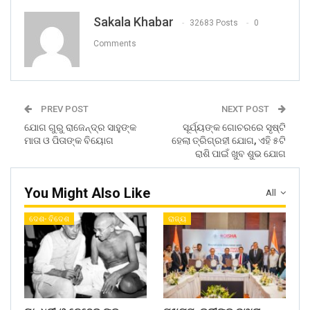
Sakala Khabar
32683 Posts
0
Comments
PREV POST
NEXT POST
ଯୋଗ ଗୁରୁ ରାଜେନ୍ଦ୍ର ସାହୁଙ୍କ
ସୂର୍ଯ୍ୟଙ୍କ ଗୋଚରରେ ସୃଷ୍ଟି
ମାତା ଓ ପିତାଙ୍କ ବିୟୋଗ
ହେଲା ତ୍ରିଗ୍ରହୀ ଯୋଗ, ଏହି ୫ଟି
ରାଶି ପାଇଁ ଖୁବ ଶୁଭ ଯୋଗ
You Might Also Like
All
ଦେଶ- ବିଦେଶ
ରାଜ୍ୟ