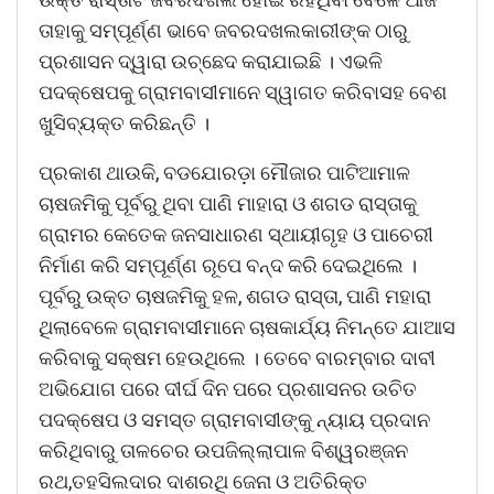
ତାହାକୁ ସମ୍ପୂର୍ଣ୍ଣ ଭାବେ ଜବରଦଖଲକାରୀଙ୍କ ଠାରୁ
ପ୍ରଶାସନ ଦ୍ୱାରା ଉଚ୍ଛେଦ କରାଯାଇଛି । ଏଭଳି
ପଦକ୍ଷେପକୁ ଗ୍ରାମବାସୀମାନେ ସ୍ୱାଗତ କରିବାସହ ବେଶ
ଖୁସିବ୍ୟକ୍ତ କରିଛନ୍ତି ।
ପ୍ରକାଶ ଥାଉକି, ବଡଯୋରଡ଼ା ମୌଜାର ପାଟିଆମାଳ
ଚାଷଜମିକୁ ପୂର୍ବରୁ ଥିବା ପାଣି ମାହାରା ଓ ଶଗଡ ରାସ୍ତାକୁ
ଗ୍ରାମର କେତେକ ଜନସାଧାରଣ ସ୍ଥାୟୀଗୃହ ଓ ପାଚେରୀ
ନିର୍ମାଣ କରି ସମ୍ପୂର୍ଣ୍ଣ ରୂପେ ବନ୍ଦ କରି ଦେଇଥିଲେ ।
ପୂର୍ବରୁ ଉକ୍ତ ଚାଷଜମିକୁ ହଳ, ଶଗଡ ରାସ୍ତା, ପାଣି ମହାରା
ଥିଲାବେଳେ ଗ୍ରାମବାସୀମାନେ ଚାଷକାର୍ଯ୍ୟ ନିମନ୍ତେ ଯାଆସ
କରିବାକୁ ସକ୍ଷମ ହେଉଥିଲେ । ତେବେ ବାରମ୍ବାର ଦାବୀ
ଅଭିଯୋଗ ପରେ ଦୀର୍ଘ ଦିନ ପରେ ପ୍ରଶାସନର ଉଚିତ
ପଦକ୍ଷେପ ଓ ସମସ୍ତ ଗ୍ରାମବାସୀଙ୍କୁ ନ୍ୟାୟ ପ୍ରଦାନ
କରିଥିବାରୁ ତାଳଚେର ଉପଜିଲ୍ଲାପାଳ ବିଶ୍ୱରଞ୍ଜନ
ରଥ,ତହସିଲଦାର ଦାଶରଥି ଜେନା ଓ ଅତିରିକ୍ତ