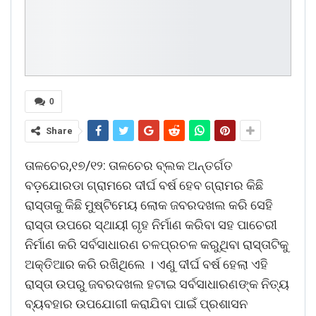
0
Share
ତାଳଚେର,୧୭/୧୨: ତାଳଚେର ବ୍ଲକ ଅନ୍ତର୍ଗତ
ବଡ଼ଯୋରଡା ଗ୍ରାମରେ ଦୀର୍ଘ ବର୍ଷ ହେବ ଗ୍ରାମର କିଛି
ରାସ୍ତାକୁ କିଛି ମୁଷ୍ଟିମେୟ ଲୋକ ଜବରଦଖଲ କରି ସେହି
ରାସ୍ତା ଉପରେ ସ୍ଥାୟୀ ଗୃହ ନିର୍ମାଣ କରିବା ସହ ପାଚେରୀ
ନିର୍ମାଣ କରି ସର୍ବସାଧାରଣ ଚଳପ୍ରଚଳ କରୁଥିବା ରାସ୍ତାଟିକୁ
ଅକ୍ତିଆର କରି ରଖିଥିଲେ । ଏଣୁ ଦୀର୍ଘ ବର୍ଷ ହେଲା ଏହି
ରାସ୍ତା ଉପରୁ ଜବରଦଖଲ ହଟାଇ ସର୍ବସାଧାରଣଙ୍କ ନିତ୍ୟ
ବ୍ୟବହାର ଉପଯୋଗୀ କରାଯିବା ପାଇଁ ପ୍ରଶାସନ