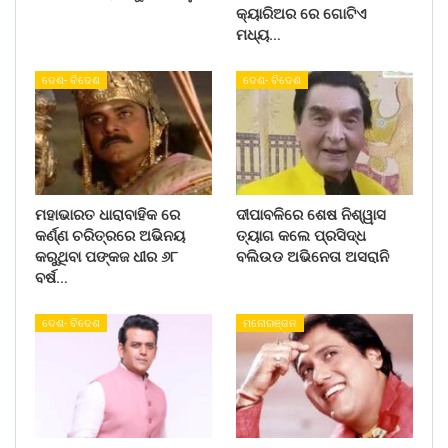
କ୍ୟାରିଅର ରେ ଗୋଟିଏ
ମଧ୍ୟ…
ଦେଶ- ବିଦେଶ
ଦେଶ- ବିଦେଶ
ମହାଭାରତ ଧାରାବାହିକ ରେ
ଦୀପାବଳିରେ ଶେଷ ନିଶ୍ୱାସ
କର୍ଣ୍ଣ ଚରିତ୍ରରେ ଅଭିନୟ
ତ୍ୟାଗ କଲେ ପ୍ରସିଦ୍ଧ
କରୁଥିବା ପଙ୍କଜ ଧୀର ୬୮
ବଲିଉଡ ଅଭିନେତା ଅସରାନି
ବର୍ଷ…
ଦେଶ- ବିଦେଶ
ମନୋରଞ୍ଜନ