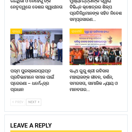
ଗାନ୍ଧିଜୀ ଓ ନେହେରୁ ଙ୍କ
ମୁଖ୍ୟମନ୍ତ୍ରୀଙ୍କ ଦ୍ୱାରା
ନେତୃତ୍ୱରେ ଦେଶର ସ୍ୱାଧୀନତା
ବିଭିନ୍ନ କ୍ଷେତ୍ରର ଶିଳ୍ପ
ପ୍ରତିନିଧିମାନଙ୍କ ସହିତ ନିବେଶ
ସମ୍ପ୍ରସାରଣ…
ରାଜ୍ୟ
ରାଜନୀତି
ପଦ୍ମ ପୁରସ୍କାରପ୍ରାପ୍ତ
ସନ୍ଥ ଗୁରୁ ଶ୍ରୀ ରବିଦାସ
ପ୍ରତିଭାମାନେ ସମାଜ ପାଇଁ
ମହାରାଜଙ୍କ ଜୀବନ, ଦର୍ଶନ,
ପ୍ରେରଣା – ଧର୍ମେନ୍ଦ୍ର
ସମରସତା, ସାମାଜିକ ନ୍ୟାୟ ଓ
ପ୍ରଧାନ
ମାନବତାର…
PREV
NEXT
LEAVE A REPLY