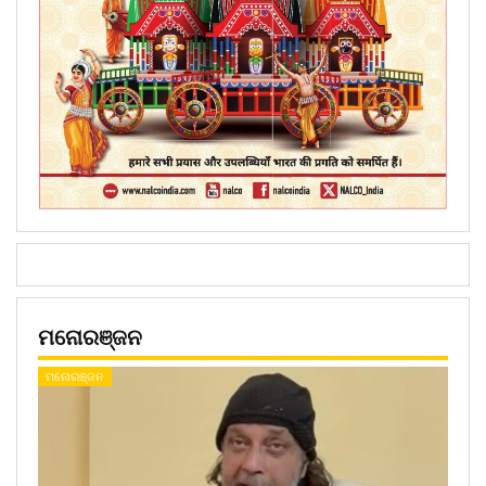
ମନୋରଞ୍ଜନ
ମନୋରଞ୍ଜନ