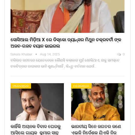
ସୋସିଆଲ ମିଡ଼ିଆ X ରେ ଡିସ୍କୋ ଡ୍ୟାନ୍ସର ମିଥୁନ ଚକ୍ରବର୍ତୀ ଙ୍କ
ଅଜବ-ଗଜବ ବୟାନ ଭାଇରଲ
Sakala Khabar
Aug 14, 2025
0
ବଲିଉଡ ଜଗତରେ ଯେତେବେଳେ କୌଣସି କଳାକାର ମୁହଁ ଖୋଲିଥାଏ, ତାକୁ ସମସ୍ତେ
ଚଳଚିତ୍ରର ଡାଇଲଗ ଭାବି ଶୁଣନ୍ତିନାହିଁ , କିନ୍ତୁ ବର୍ତମାନ ଯେଉଁ…
ମନୋରଞ୍ଜନ
ମନୋରଞ୍ଜନ
କାହିଁକି ଅଚାନକ ବିବାଦ ଘେରକୁ
ଭାରତୀୟ ସିନେ ଜଗତର ଜଣେ
ଆସିଲେ ଗାୟକ କୁମାର ସାନୁ
ଏଭଳି ନିର୍ଦେଶକ ଯିଏକି ନିଜ