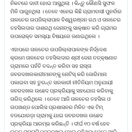
ନିକଟରେ ଦାବୀ ହୋଇ ଆସୁଥିଲା । କିନ୍ତୁ କୌଣସି ସୁଫଳ
ମିଳି ପାରୁନଥିଲା । ତେବେ ଏନେଇ କିଛି ଗ୍ରାମବାସୀ ପୁନର୍ବାର
ତାଳଚେର ଉପଜିଲ୍ଲାପାଳ ବିଶ୍ୱରଞ୍ଜନ ରଥ ଓ ତାଳଚେର
ତହସିଲଦାର ଦାଶରଥି ଜେନାଙ୍କୁ ସାକ୍ଷାତ କରି ଗ୍ରାମର
ଉପରୋକ୍ତ ସମସ୍ୟା ବିଷୟରେ ଜଣାଇଥିଲେ ।
ଏହାପରେ ତାଳଚେର ଉପଜିଲ୍ଲାପାଳଙ୍କ ନିର୍ଦ୍ଦେଶ
କ୍ରମେ ତାଳଚେର ତହସିଲଦାର ଶ୍ରୀ ଜେନା ତତ୍‌କ୍ଷଣାତ
ଗ୍ରାମରେ ପହଁଚି ତଦନ୍ତ କରିବା ସହ ରାସ୍ତା
ଜବରଦଖଲକାରୀମାନଙ୍କୁ ନୋଟିସ୍ କରି ଜୋରିମାନା
ପକାଇବା ସହ ତୁରନ୍ତ ସରକାରୀ ନୀତିନିୟମ ଅନୁଯାୟୀ
ଜବରଦଖଲ ଉଛେଦ ପ୍ରକ୍ରିୟାକୁ ସହଯୋଗ କରିବାକୁ
ତାଗିଦ୍ କରିଥିଲେ । ତେବେ ଆଜି ତାଳଚେର ତହସିଲ ଓ
ଉପଖଣ୍ଡ ପୋଲିସ ପ୍ରଶାସନର ମିଳିତ ଏକ ଟିମ୍
ବଡଯୋରଡ଼ା ଗ୍ରାମକୁ ଯାଇ ଜବରଦଖଲ ଉଛେଦ
ପ୍ରକ୍ରିୟା ଆରମ୍ଭ କରିଛନ୍ତି । ଦୀର୍ଘ ୧୦ ବର୍ଷ ହେବ
ଉକ୍ତ ରାସ୍ତାଟି ଜବରଦଖଲ ହୋଇ ରହିଥିବା ବେଳେ ଆଜି