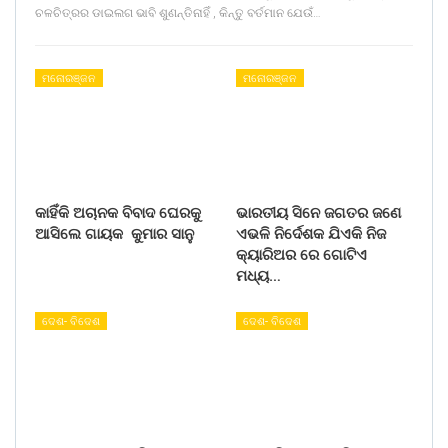
ଚଳଚିତ୍ରର ଡାଇଲଗ ଭାବି ଶୁଣନ୍ତିନାହିଁ , କିନ୍ତୁ ବର୍ତମାନ ଯେଉଁ…
ମନୋରଞ୍ଜନ
ମନୋରଞ୍ଜନ
କାହିଁକି ଅଚାନକ ବିବାଦ ଘେରକୁ
ଭାରତୀୟ ସିନେ ଜଗତର ଜଣେ
ଆସିଲେ ଗାୟକ କୁମାର ସାନୁ
ଏଭଳି ନିର୍ଦେଶକ ଯିଏକି ନିଜ
କ୍ୟାରିଅର ରେ ଗୋଟିଏ
ମଧ୍ୟ…
ଦେଶ- ବିଦେଶ
ଦେଶ- ବିଦେଶ