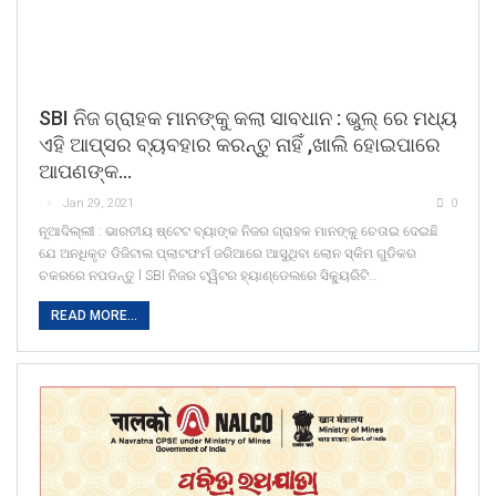
SBI ନିଜ ଗ୍ରାହକ ମାନଙ୍କୁ କଲା ସାବଧାନ : ଭୁଲ୍ ରେ ମଧ୍ୟ
ଏହି ଆପ୍ସର ବ୍ୟବହାର କରନ୍ତୁ ନାହିଁ ,ଖାଲି ହୋଇପାରେ
ଆପଣଙ୍କ…
Jan 29, 2021
0
ନୂଆଦିଲ୍ଲୀ : ଭାରତୀୟ ଷ୍ଟେଟ ବ୍ୟାଙ୍କ ନିଜର ଗ୍ରାହକ ମାନଙ୍କୁ ଚେତାଇ ଦେଇଛି
ଯେ ଅନଧିକୃତ ଡିଜିଟାଲ ପ୍ଲାଟଫର୍ମ ଜରିଆରେ ଆସୁଥିବା ଲୋନ ସ୍କିମ ଗୁଡିକର
ଚକରରେ ନପଡନ୍ତୁ l SBI ନିଜର ଟ୍ୱିଟର ହ୍ୟାଣ୍ଡେଲରେ ସିକ୍ୟୁରିଟି…
READ MORE...