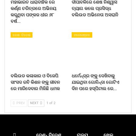
ମହାଭାରତ ଧାରାବାହିକ ରେ
ଦୀପାବଳିରେ ଶେଷ ନିଶ୍ୱାସ
କର୍ଣ୍ଣ ଚରିତ୍ରରେ ଅଭିନୟ
ତ୍ୟାଗ କଲେ ପ୍ରସିଦ୍ଧ
କରୁଥିବା ପଙ୍କଜ ଧୀର ୬୮
ବଲିଉଡ ଅଭିନେତା ଅସରାନି
ବର୍ଷ…
ଦେଶ- ବିଦେଶ
ମନୋରଞ୍ଜନ
ବଲିଉଡ କଳାକାର ଓ ବିଜେପି
ଧର୍ମେନ୍ଦ୍ର ଙ୍କୁ ଦେଖିବାକୁ
ସାଂସଦ ରବି କିଶନ ଙ୍କୁ ଜୀବନ
ଯାଇଥିବା ଗୋବିନ୍ଦା ଗୋଟିଏ
ରେ ମାରିଦେବାର ମିଳିଛି ଧମକ
ଦିନ ପରେ ହସ୍ପିଟାଲ ରେ…
PREV
NEXT
1 of 2
ଦେଶ- ବିଦେଶ
ରାଜ୍ୟ
ଖେଳ