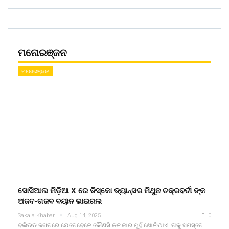
ମନୋରଞ୍ଜନ
ମନୋରଞ୍ଜନ
ସୋସିଆଲ ମିଡ଼ିଆ X ରେ ଡିସ୍କୋ ଡ୍ୟାନ୍ସର ମିଥୁନ ଚକ୍ରବର୍ତୀ ଙ୍କ
ଅଜବ-ଗଜବ ବୟାନ ଭାଇରଲ
Sakala Khabar
Aug 14, 2025
0
ବଲିଉଡ ଜଗତରେ ଯେତେବେଳେ କୌଣସି କଳାକାର ମୁହଁ ଖୋଲିଥାଏ, ତାକୁ ସମସ୍ତେ