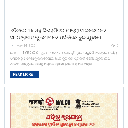
୬ଦିନରେ 16 ଶହ କିଲୋମିଟର ଯାତ୍ରା ସାଇକେଲରେ
ହାଇଦ୍ରାବାଦ ରୁ ଗୋପରେ ପହଁଚିଲେ ଦୁଇ ଯୁବକ।
May 14, 2020
0
ଗୋପ - 14-05-2020 : ଦୃଢ଼ ମନୋବଳ ଓ ଇଛାଶକ୍ତି ଥିଲେ ସବୁକିଛି ଅସମ୍ଭବ କାର୍ଯ୍ୟ
ସମ୍ଭବ ହୁଏ ଏକଥାକୁ କରି ଦେଖାଇ ଛନ୍ତି ଦୁଇ ଜଣ ପ୍ରବାସୀ ଓଡିଆ ଯୁବକ।ଦୀର୍ଘ
୬ଦିନର ଯାତ୍ରାରେ ସେସବୁ ସମ୍ଭବ ହୋଇଛି।ଏକଥା ବି ସତ ଟଙ୍କା…
READ MORE...