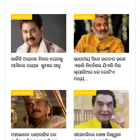
ମନୋରଞ୍ଜନ
ମନୋରଞ୍ଜନ
କାହିଁକି ଅଚାନକ ବିବାଦ ଘେରକୁ
ଭାରତୀୟ ସିନେ ଜଗତର ଜଣେ
ଆସିଲେ ଗାୟକ କୁମାର ସାନୁ
ଏଭଳି ନିର୍ଦେଶକ ଯିଏକି ନିଜ
କ୍ୟାରିଅର ରେ ଗୋଟିଏ
ମଧ୍ୟ…
ଦେଶ- ବିଦେଶ
ଦେଶ- ବିଦେଶ
ମହାଭାରତ ଧାରାବାହିକ ରେ
ଦୀପାବଳିରେ ଶେଷ ନିଶ୍ୱାସ