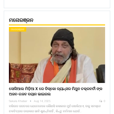
ମନୋରଞ୍ଜନ
ମନୋରଞ୍ଜନ
ସୋସିଆଲ ମିଡ଼ିଆ X ରେ ଡିସ୍କୋ ଡ୍ୟାନ୍ସର ମିଥୁନ ଚକ୍ରବର୍ତୀ ଙ୍କ
ଅଜବ-ଗଜବ ବୟାନ ଭାଇରଲ
Sakala Khabar
Aug 14, 2025
0
ବଲିଉଡ ଜଗତରେ ଯେତେବେଳେ କୌଣସି କଳାକାର ମୁହଁ ଖୋଲିଥାଏ, ତାକୁ ସମସ୍ତେ
ଚଳଚିତ୍ରର ଡାଇଲଗ ଭାବି ଶୁଣନ୍ତିନାହିଁ , କିନ୍ତୁ ବର୍ତମାନ ଯେଉଁ…