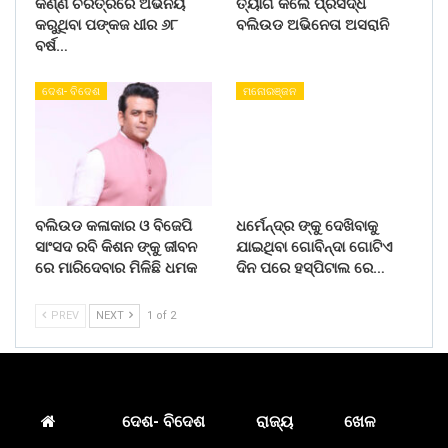
କର୍ଣ୍ଣ ଚରିତ୍ରରେ ଅଭିନୟ
ତ୍ୟାଗ କଲେ ପ୍ରସିଦ୍ଧ
କରୁଥିବା ପଙ୍କଜ ଧୀର ୬୮
ବଲିଉଡ ଅଭିନେତା ଅସରାନି
ବର୍ଷ…
ଦେଶ- ବିଦେଶ
ମନୋରଞ୍ଜନ
ବଲିଉଡ କଳାକାର ଓ ବିଜେପି
ଧର୍ମେନ୍ଦ୍ର ଙ୍କୁ ଦେଖିବାକୁ
ସାଂସଦ ରବି କିଶନ ଙ୍କୁ ଜୀବନ
ଯାଇଥିବା ଗୋବିନ୍ଦା ଗୋଟିଏ
ରେ ମାରିଦେବାର ମିଳିଛି ଧମକ
ଦିନ ପରେ ହସ୍ପିଟାଲ ରେ…
PREV
NEXT
1 of 2
ଦେଶ- ବିଦେଶ
ରାଜ୍ୟ
ଖେଳ