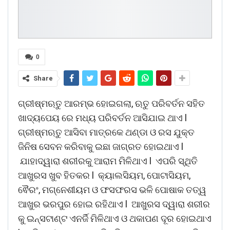
0
Share
ଗ୍ରୀଷ୍ମଋତୁ ଆରମ୍ଭ ହୋଇଗଲା, ଋତୁ ପରିବର୍ତନ ସହିତ
ଖାଦ୍ୟପେୟ ରେ ମଧ୍ୟ ପରିବର୍ତନ ଆସିଯାଇ ଥାଏ l
ଗ୍ରୀଷ୍ମଋତୁ ଆସିବା ମାତ୍ରକେ ଥଣ୍ଡା ଓ ରସ ଯୁକ୍ତ
ଜିନିଷ ସେବନ କରିବାକୁ ଇଛା ଜାଗ୍ରତ ହୋଇଥାଏ l
ଯାହାଦ୍ୱାରା ଶରୀରକୁ ଆରାମ ମିଳିଥାଏ l ଏପରି ସ୍ଥିତି
ଆଖୁରସ ଖୁବ ହିତକର l କ୍ୟାଲସିୟମ, ପୋଟାସିୟମ,
ଵୈରଂ, ମଗ୍ନେଶୀୟମ ଓ ଫସଫରସ ଭଳି ପୋଷାକ ତତ୍ୱ
ଆଖୁର ଭରପୁର ହୋଇ ରହିଥାଏ l ଆଖୁରସ ଦ୍ୱାରା ଶରୀର
କୁ ଇନ୍ସଟାଣ୍ଟ ଏନର୍ଜି ମିଳିଥାଏ ଓ ଥକାପଣ ଦୂର ହୋଇଥାଏ