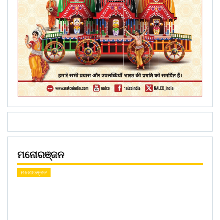
ମନୋରଞ୍ଜନ
ମନୋରଞ୍ଜନ