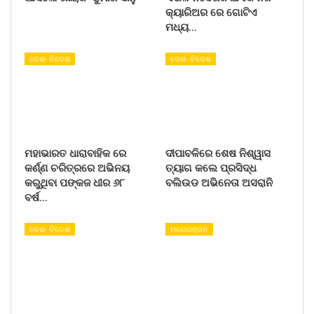
କ୍ୟାରିଅର ରେ ଗୋଟିଏ
ମଧ୍ୟ…
ଦେଶ- ବିଦେଶ
ଦେଶ- ବିଦେଶ
ମହାଭାରତ ଧାରାବାହିକ ରେ
ଦୀପାବଳିରେ ଶେଷ ନିଶ୍ୱାସ
କର୍ଣ୍ଣ ଚରିତ୍ରରେ ଅଭିନୟ
ତ୍ୟାଗ କଲେ ପ୍ରସିଦ୍ଧ
କରୁଥିବା ପଙ୍କଜ ଧୀର ୬୮
ବଲିଉଡ ଅଭିନେତା ଅସରାନି
ବର୍ଷ…
ଦେଶ- ବିଦେଶ
ମନୋରଞ୍ଜନ