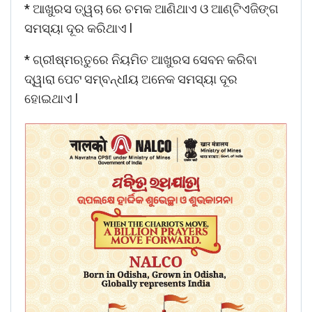
* ଆଖୁରସ ତ୍ୱଚା ରେ ଚମକ ଆଣିଥାଏ ଓ ଆଣ୍ଟିଏଜିଙ୍ଗ
ସମସ୍ୟା ଦୂର କରିଥାଏ l
* ଗ୍ରୀଷ୍ମଋତୁରେ ନିୟମିତ ଆଖୁରସ ସେବନ କରିବା
ଦ୍ୱାରା ପେଟ ସମ୍ବନ୍ଧୀୟ ଅନେକ ସମସ୍ୟା ଦୂର
ହୋଇଥାଏ l