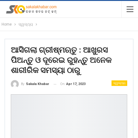
Home
ସ୍ୱାସ୍ଥ୍ୟ
ଆସିଗଲା ଗ୍ରୀଷ୍ମଋତୁ : ଆଖୁରସ
ପିଅନ୍ତୁ ଓ ଦୂରେଇ ରୁହନ୍ତୁ ଅନେକ
ଶାରୀରିକ ସମସ୍ୟା ଠାରୁ
ସ୍ୱାସ୍ଥ୍ୟ
On
Apr 17, 2023
By
Sakala Khabar