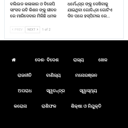
ବଲିଉଡ କଳାକାର ଓ ବିଜେପି
ଧର୍ମେନ୍ଦ୍ର ଙ୍କୁ ଦେଖିବାକୁ
ସାଂସଦ ରବି କିଶନ ଙ୍କୁ ଜୀବନ
ଯାଇଥିବା ଗୋବିନ୍ଦା ଗୋଟିଏ
ରେ ମାରିଦେବାର ମିଳିଛି ଧମକ
ଦିନ ପରେ ହସ୍ପିଟାଲ ରେ…
PREV
NEXT
1 of 2
ଦେଶ- ବିଦେଶ
ରାଜ୍ୟ
ଖେଳ
ରାଜନୀତି
ବାଣିଜ୍ୟ
ମନୋରଞ୍ଜନ
ଅପରାଧ
ସ୍ୱତନ୍ତ୍ର
ସ୍ୱାସ୍ଥ୍ୟ
କରୋନା
ରାଶିଫଳ
ଶିକ୍ଷା ଓ ନିଯୁକ୍ତି