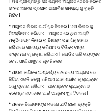
l ଯଦି ଗ୍ରୀଷ୍ମଋତୁ ରେ ନିୟମିତ ଆଖୁରସ ସେବନ କରିବେ
ତେବେ ଅନେକ ପ୍ରକାର ଶାରୀରିକ ସମସ୍ୟା ରୁ ମୁକ୍ତି
ମିଳିବ l
* ଆଖୁରସ ଲିଭର ପାଇଁ ଖୁବ ହିତକର l ଏହା ଲିଭର କୁ
ଡିଟକ୍ସିଫାଏ କରିଥାଏ l ଆଖୁରସ ରେ ଥିବା ଆଣ୍ଟି
ଅକ୍ସିଡେଣ୍ଟ ଲିଭର ରୁ ବିଷାକ୍ତ ପଦାର୍ଥକୁ ବାହାର
କରିବାରେ ସାହାଯ୍ୟ କରିଥାଏ ଓ ବିଭିନ୍ନ ବାହ୍ୟ
ସଂକ୍ରମଣ ରୁ ରକ୍ଷା କରିଥାଏ l ଜଣ୍ଡିସ ଭଳି ଭୟଙ୍କର
ରୋଗ ପାଇଁ ଆଖୁରସ ଖୁବ ହିତକର l
* ଆପଣ ଜାଣିଲେ ଆଶ୍ଚର୍ଯ୍ୟ ହେବେ ଯେ ଆଖୁରସ ରେ
କିଛିଟା ଏଭଳି ତତ୍ୱ ରହିଥାଏ ଯାହା ଶରୀର କୁ କ୍ୟାନ୍ସର
ଠାରୁ ଦୁରେଇ ରଖିଥାଏ l ପ୍ରୋଷ୍ଟେଟ କ୍ୟାନ୍ସର ଓ
ବ୍ରେଷ୍ଟ କ୍ୟାନ୍ସର ପାଇଁ ଆଖୁରସ ଖୁବ ହିତକର l
* ଅନେକ ବିଶେଷଜ୍ଞଙ୍କ ମତରେ ଯଦି ଜଣେ ବ୍ୟକ୍ତି