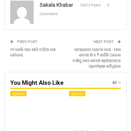
Sakala Khabar
32672 Posts
0
Comments
PREV POST
NEXT POST
୧୧ କେଭି ତାର ଲାଗି ନଡ଼ିଆ ଗଛ
ରାମାୟଣର ରୋଚକ କଥା : ମାତା
ଜଳିଗଲା
ଶବରୀ କିଏ ? କାହିଁକି ଅନେକ
ବର୍ଷରୁ ମାତା ଶବରୀ ଶ୍ରୀରାମଙ୍କ
ପ୍ରତୀକ୍ଷା କରିଥିଲେ
You Might Also Like
All
ସ୍ୱାସ୍ଥ୍ୟ
ସ୍ୱାସ୍ଥ୍ୟ