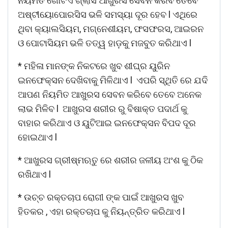
ନିୟମିତ ଗୋଟିଏ ଗ୍ଲାସ ଆଖୁରସ ସେବନ କରିବ ତେବେ
ଅଷ୍ଟୀୟୋପୋରସିସ ଭଳି ସମସ୍ୟା ଦୂର ହେବ l ଏଥିରେ
ଥିବା କ୍ୟାଲସିୟମ, ମଗ୍ନେଶୀୟମ, ଫସଫରସ, ଆଇରନ
ଓ ପୋଟାସିୟମ ଭଳି ତତ୍ୱ ହାଡ଼କୁ ମଜବୁତ କରିଥାଏ l
* ମହିଳା ମାନଙ୍କ ନିକଟରେ ଖୁବ ଶୀଘ୍ର ୟୁରିନ
ଇନଫେକ୍ସନ ଦେଖିବାକୁ ମିଳିଥାଏ l ଏପରି ସ୍ଥିତି ରେ ଯଦି
ଆପଣ ନିୟମିତ ଆଖୁରସ ସେବନ କରିବେ ତେବେ ଅନେକ
ଲାଭ ମିଳିବ l ଆଖୁରସ ଶରୀର ରୁ ବିଷାକ୍ତ ପଦାର୍ଥ କୁ
ବାହାର କରିଥାଏ ଓ ୟୁଟିଆଇ ଇନଫେକ୍ସନ ବିପଦ ଦୂର
ହୋଇଥାଏ l
* ଆଖୁରସ ଗ୍ରୀଷ୍ମଋତୁ ରେ ଶରୀର ଜଳୀୟ ଅଂଶ କୁ ଠିକ
ରଖିଥାଏ l
* ଉଚ୍ଚ ରକ୍ତଚାପ ରୋଗୀ ଙ୍କ ପାଇଁ ଆଖୁରସ ଖୁବ
ହିତକର , ଏହା ରକ୍ତଚାପ କୁ ନିୟନ୍ତ୍ରିତ କରିଥାଏ l