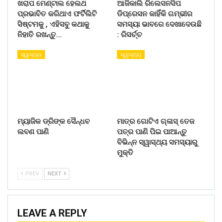
ଖରାପ ମେଣ୍ଟାଲ ହେଲଥ
ଆଜିକାଲି ରିଲେସନସିପ
ପ୍ରଭାବିତ କରିଥାଏ ଫର୍ଟିଲିଟି
ଡିପ୍ରେସନ କାହିଁକି ଗମ୍ଭୀର
ସିଷ୍ଟମକୁ , ଏହିସବୁ କଥାକୁ
ସମସ୍ୟା ଭାବରେ ଦେଖାଦେଉଛି
ନିହାତି ରଖନ୍ତୁ…
: ରିସର୍ଚ୍ଚ
ସ୍ୱାସ୍ଥ୍ୟ
ସ୍ୱାସ୍ଥ୍ୟ
ମ୍ୟାଜିକ ଡ୍ରିଙ୍କ ସୈନ୍ଧବ
ମାତ୍ର ଗୋଟିଏ ଗ୍ଳାସ୍ ତେଜ
ଲବଣ ପାଣି
ପତ୍ର ପାଣି ପିଇ ପାଆନ୍ତୁ
ବିଭିନ୍ନ ସ୍ୱାସ୍ଥ୍ୟ ସମସ୍ୟାରୁ
ମୁକ୍ତି
PREV
NEXT
LEAVE A REPLY