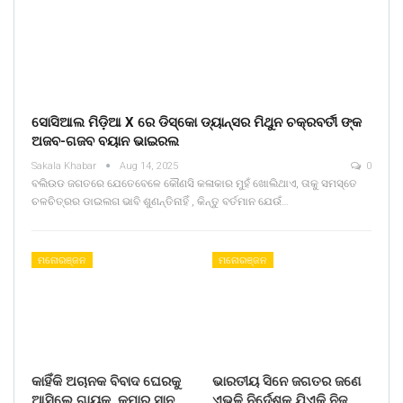
ସୋସିଆଲ ମିଡ଼ିଆ X ରେ ଡିସ୍କୋ ଡ୍ୟାନ୍ସର ମିଥୁନ ଚକ୍ରବର୍ତୀ ଙ୍କ
ଅଜବ-ଗଜବ ବୟାନ ଭାଇରଲ
Sakala Khabar
Aug 14, 2025
0
ବଲିଉଡ ଜଗତରେ ଯେତେବେଳେ କୌଣସି କଳାକାର ମୁହଁ ଖୋଲିଥାଏ, ତାକୁ ସମସ୍ତେ
ଚଳଚିତ୍ରର ଡାଇଲଗ ଭାବି ଶୁଣନ୍ତିନାହିଁ , କିନ୍ତୁ ବର୍ତମାନ ଯେଉଁ…
ମନୋରଞ୍ଜନ
ମନୋରଞ୍ଜନ
କାହିଁକି ଅଚାନକ ବିବାଦ ଘେରକୁ
ଭାରତୀୟ ସିନେ ଜଗତର ଜଣେ
ଆସିଲେ ଗାୟକ କୁମାର ସାନୁ
ଏଭଳି ନିର୍ଦେଶକ ଯିଏକି ନିଜ