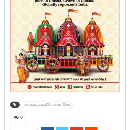
ଲକ ଡାଉନରୁ ଆତ୍ମନିର୍ଭର ଶୀଳତାର ଶିକ୍ଷା
0