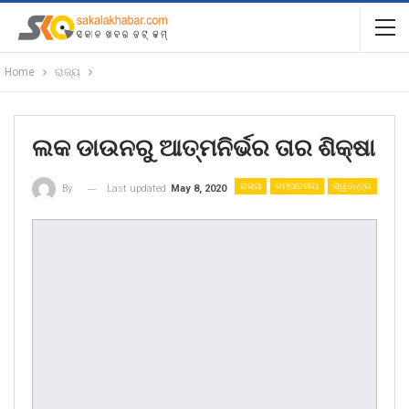
Home
ରାଜ୍ୟ
ଲକ ଡାଉନରୁ ଆତ୍ମନିର୍ଭର ତାର ଶିକ୍ଷା
ରାଜ୍ୟ
ସମ୍ପାଦକୀୟ
ସ୍ୱତନ୍ତ୍ର
Last updated
May 8, 2020
By