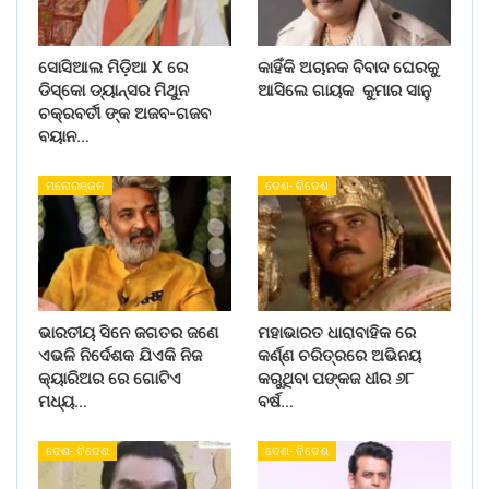
ସୋସିଆଲ ମିଡ଼ିଆ X ରେ
କାହିଁକି ଅଚାନକ ବିବାଦ ଘେରକୁ
ଡିସ୍କୋ ଡ୍ୟାନ୍ସର ମିଥୁନ
ଆସିଲେ ଗାୟକ କୁମାର ସାନୁ
ଚକ୍ରବର୍ତୀ ଙ୍କ ଅଜବ-ଗଜବ
ବୟାନ…
ମନୋରଞ୍ଜନ
ଦେଶ- ବିଦେଶ
ଭାରତୀୟ ସିନେ ଜଗତର ଜଣେ
ମହାଭାରତ ଧାରାବାହିକ ରେ
ଏଭଳି ନିର୍ଦେଶକ ଯିଏକି ନିଜ
କର୍ଣ୍ଣ ଚରିତ୍ରରେ ଅଭିନୟ
କ୍ୟାରିଅର ରେ ଗୋଟିଏ
କରୁଥିବା ପଙ୍କଜ ଧୀର ୬୮
ମଧ୍ୟ…
ବର୍ଷ…
ଦେଶ- ବିଦେଶ
ଦେଶ- ବିଦେଶ