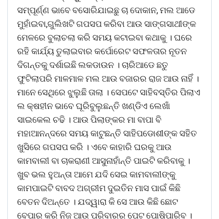
ସମ୍ପୂର୍ଣ୍ଣ ଭାବେ ବସୋରିଯାଇଛୁ ଚା ଦୋକାନ, ମଲ ଆଡେ
ମୁହାଁଇବା,ଗୁଲିଖଟି ଗପସପ କରିବା ଆଉ ସାଙ୍ଗସାଥୀଙ୍କ
ମେଳରେ ବୁଲାଚଲା କରି ସମୟ କଟାଇବା କଥାକୁ । ଘରେ
ରହି କାର୍ଯ୍ୟ ତୁଲାଇବାର କର୍ପୋରେଟ ସଫଳତାର ନୂତନ
ଦିଗନ୍ତକୁ ଦର୍ଶାଇଛି ଲକଡାଉନ । ଚାରିଆଡେ ଛତୁ
ଫୁଟିଲାପରି ମାଳମାଳ ମଲ ଆଉ ବଜାରର ରାଜ ଆଉ ନାହିଁ ।
ମାନେ ସେଥିରେ ଝୁଲୁଛି ତାଲା । ସେପଟେ ସାହିବସ୍ତିର ପିଲାଏ
ଲ କ୍ଷହୀନ ଭାବେ ଘୂରିବୁଲୁଛନ୍ତି ଖଣ୍ଡିଏ ଲେଖାଁ
ସାଇକେଲ ଚଢି । ଆଉ ପିଲାଙ୍କର ମା ବାପା ବି
ମହାଆନନ୍ଦରେ ସମୟ କାଟୁଛନ୍ତି ସାହିପଡୋଶୀଙ୍କ ସହିତ
ଖୁସିରେ ଗପସପ କରି । ଏବେ କାହାରି ଘରକୁ ଆଉ
କାମବାଲୀ ବା ଚାକରାଣୀ ଆସୁନାହାଁନ୍ତି ପାଇଟି କରିବାକୁ ।
ଖୁବ ଭଲ ହୁଅନ୍ତା ଆମେ ଯଦି ସେଇ କାମବାଲୀଙ୍କୁ
କାମପାଇଟି ବାବଦ ଅଗ୍ରୀମ ଦୁଇତିନ ମାସ ପାଇଁ କିଛି
ବେତନ ଦିଅନ୍ତେ । ଯଦ୍ୱାରା କି ସେ ଆଉ କିଛି ଛୋଟ
ବେପାର କରି ନିଜ ଆଉ ପରିବାରର ପେଟ ପୋଷିପାରିବ ।