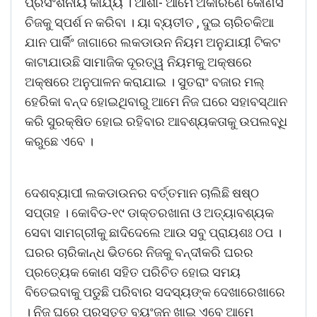
ପ୍ରସଂଶନୀୟ କାର୍ଯ୍ୟ । ଆଶା- ଆମେ ଅକାରଣେ କୌଣସି
ଚିଜକୁ ସ୍ପର୍ଶ ନ କରିବା । ୟା ବ୍ୟତୀତ , ଦୁଇ ଚାରିଚକିଆ
ଯାନ ପାର୍କିଂ ଜାଗାରେ ଲକଡାଉନ ନିୟମ ଅନୁଯାୟୀ ଟିକଟ
କାଟାଯାଉଛି ସାମାଜିକ ଦୂରତ୍ୱ ନିୟମକୁ ଅକ୍ଷରେ
ଅକ୍ଷରେ ଅନୁପାଳନ କରାଯାଇ । ସୁତରାଂ ବଜାର ମଲ୍
ହେରିକା ବନ୍ଦ ହୋଇଥିବାରୁ ଆମେ ନିଜ ଘରେ ସହାବସ୍ଥାନ
କରି ସୁରକ୍ଷିତ ହୋଇ ରହିବାର ଆବଶ୍ୟକତାକୁ ଉପଲବ୍ଧି
କରୁଛେ ଏବେ ।
ଦେଶବ୍ୟାପୀ ଲକଡାଉନର ବର୍ତ୍ତମାନ ଚାଲିଛି ଷଷ୍ଠ
ସପ୍ତାହ । କୋବିଡ-୧୯ ଡାକ୍ତରଖାନା ଓ ଅତ୍ୟାବଶ୍ୟକ
ସେବା ସାମଗ୍ରୀକୁ ଛାଦିଦେଲେ ଆଉ ସବୁ ପ୍ରାୟଶଃ ଠପ ।
ଘରର ଚାରିକାନ୍ଧ ଭିତରେ ନିଜକୁ ବନ୍ଦୀକରି ଘରର
ପ୍ରତ୍ୟେକ କୋଣ ସହିତ ପରିଚିତ ହୋଇ ସମୟ
ବିତେଇବାକୁ ପଡୁଛି ପରିବାର ସଦସ୍ୟଙ୍କ ଦେଖାରେଖାରେ
। ନିଜ ଘରେ ପ୍ରସ୍ତୁତ ବ୍ୟଂଜନ ଖାଇ ଏବେ ଆମେ