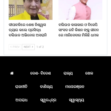
ଦୀପାବଳିରେ ଶେଷ ନିଶ୍ୱାସ
ବଲିଉଡ କଳାକାର ଓ ବିଜେପି
ତ୍ୟାଗ କଲେ ପ୍ରସିଦ୍ଧ
ସାଂସଦ ରବି କିଶନ ଙ୍କୁ ଜୀବନ
ବଲିଉଡ ଅଭିନେତା ଅସରାନି
ରେ ମାରିଦେବାର ମିଳିଛି ଧମକ
PREV
NEXT
1 of 2
ଦେଶ- ବିଦେଶ
ରାଜ୍ୟ
ଖେଳ
ରାଜନୀତି
ବାଣିଜ୍ୟ
ମନୋରଞ୍ଜନ
ଅପରାଧ
ସ୍ୱତନ୍ତ୍ର
ସ୍ୱାସ୍ଥ୍ୟ