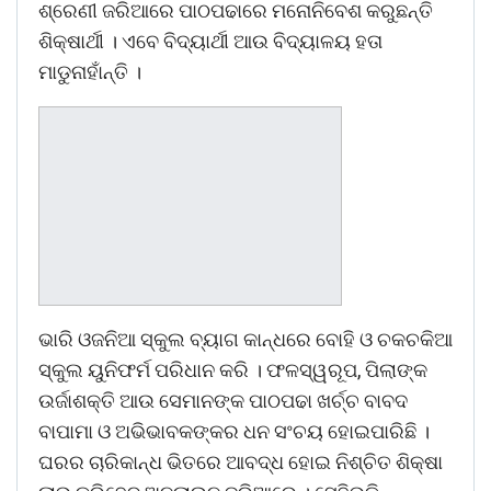
ଶ୍ରେଣୀ ଜରିଆରେ ପାଠପଢାରେ ମନୋନିବେଶ କରୁଛନ୍ତି
ଶିକ୍ଷାର୍ଥୀ । ଏବେ ବିଦ୍ୟାର୍ଥୀ ଆଉ ବିଦ୍ୟାଳୟ ହତା
ମାଡୁନାହାଁନ୍ତି ।
ଭାରି ଓଜନିଆ ସ୍କୁଲ ବ୍ୟାଗ କାନ୍ଧରେ ବୋହି ଓ ଚକଚକିଆ
ସ୍କୁଲ ୟୁନିଫର୍ମ ପରିଧାନ କରି । ଫଳସ୍ୱରୂପ, ପିଲାଙ୍କ
ଉର୍ଜାଶକ୍ତି ଆଉ ସେମାନଙ୍କ ପାଠପଢା ଖର୍ଚ୍ଚ ବାବଦ
ବାପାମା ଓ ଅଭିଭାବକଙ୍କର ଧନ ସଂଚୟ ହୋଇପାରିଛି ।
ଘରର ଚାରିକାନ୍ଧ ଭିତରେ ଆବଦ୍ଧ ହୋଇ ନିଶ୍ଚିତ ଶିକ୍ଷା