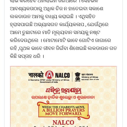
ଲାଭ କରିହେବ ଅନଲାଇନ ଜରିଆରେ । ସେହିଭଳି
ଆବଶ୍ୟକତାଠାରୁ ଅଧିକ ଚିଜ ନ ହାତେଇବା ସକାଶେ
ଲକଡାଉନ ଆମକୁ ବାଧ୍ୟ କରାଇଛି । ଏଥିସହିତ
ହ୍ରାସପାଇଛି ଅଭ୍ୟାସଗତ କାର୍ଯ୍ୟକଳାପ , ଯେଉଁଥିରେ
ଆମେ ତୁଛାଟାରେ ମାତି ମୂଲ୍ୟବାନ ସମୟକୁ ନଷ୍ଟ
କରିଦେଉଥିଲେ । ମୋଟାମୋଟି ଭାବେ ଗୋଟିଏ ଜାଗାରେ
ରହି ,ପୃଥକ ଭାବେ ଜୀବନ ଜିଇଁବା ଶିଖେଇଛି ଲକଡାଉନ ଗତ
କିଛି ସପ୍ତାହ ଧରି ।