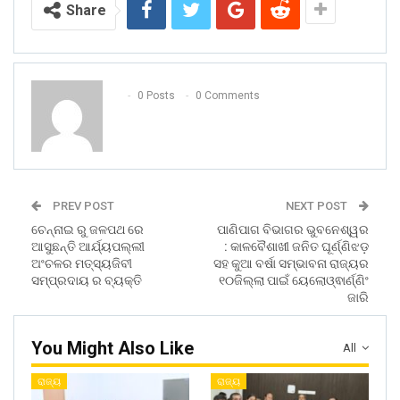
Share
0 Posts
0 Comments
PREV POST
NEXT POST
ଚେନ୍ନାଇ ରୁ ଜଳପଥ ରେ
ପାଣିପାଗ ବିଭାଗର ଭୁବନେଶ୍ୱର
ଆସୁଛନ୍ତି ଆର୍ଯ୍ୟପଲ୍ଲୀ
: କାଳବୈଶାଖୀ ଜନିତ ଘୂର୍ଣ୍ଣିଝଡ଼
ଅଂଚଳର ମତ୍ସ୍ୟଜିବୀ
ସହ କୁଆ ବର୍ଷା ସମ୍ଭାବନା ରାଜ୍ୟର
ସମ୍ପ୍ରଦାୟ ର ବ୍ୟକ୍ତି
୧୦ଜିଲ୍ଲା ପାଇଁ ୟେଲୋଓ୍ଵାର୍ଣ୍ଣିଂ
ଜାରି
You Might Also Like
All
ରାଜ୍ୟ
ରାଜ୍ୟ