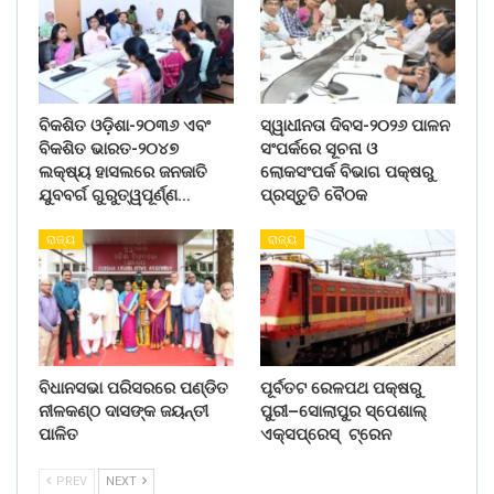
ବିକଶିତ ଓଡ଼ିଶା-୨୦୩୬ ଏବଂ
ସ୍ୱାଧୀନତା ଦିବସ-୨୦୨୬ ପାଳନ
ବିକଶିତ ଭାରତ-୨୦୪୭
ସଂପର୍କରେ ସୂଚନା ଓ
ଲକ୍ଷ୍ୟ ହାସଲରେ ଜନଜାତି
ଲୋକସଂପର୍କ ବିଭାଗ ପକ୍ଷରୁ
ଯୁବବର୍ଗ ଗୁରୁତ୍ୱପୂର୍ଣ୍ଣ…
ପ୍ରସ୍ତୁତି ବୈଠକ
ରାଜ୍ୟ
ରାଜ୍ୟ
ବିଧାନସଭା ପରିସରରେ ପଣ୍ଡିତ
ପୂର୍ବତଟ ରେଳପଥ ପକ୍ଷରୁ
ନୀଳକଣ୍ଠ ଦାସଙ୍କ ଜୟନ୍ତୀ
ପୁରୀ–ସୋଲାପୁର ସ୍ପେଶାଲ୍
ପାଳିତ
ଏକ୍ସପ୍ରେସ୍ ଟ୍ରେନ
PREV
NEXT