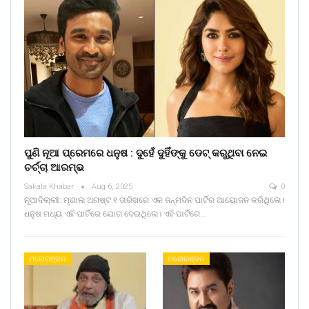
ପୁଣି ନୂଆ ପ୍ରେମରେ ଧନୁଷ : ଦୁହେଁ ଦୁହିଁଙ୍କୁ ଡେଟ୍ କରୁଥିବା ନେଇ
ଚର୍ଚ୍ଚା ଆରମ୍ଭ
Sakala Khabar
Aug 6, 2025
0
ନୂଆଦିଲ୍ଲୀ: ମୃଣାଲ ଅଗଷ୍ଟ ୧ ତାରିଖରେ ଏକ ଜନ୍ମଦିନ ପାର୍ଟିର ଆୟୋଜନ କରିଥିଲେ।
ଧନୁଷ ମଧ୍ୟ ଏହି ପାର୍ଟିରେ ଯୋଗ ଦେଇଥିଲେ। ଏହି ପାର୍ଟିରେ…
ମନୋରଞ୍ଜନ
ମନୋରଞ୍ଜନ