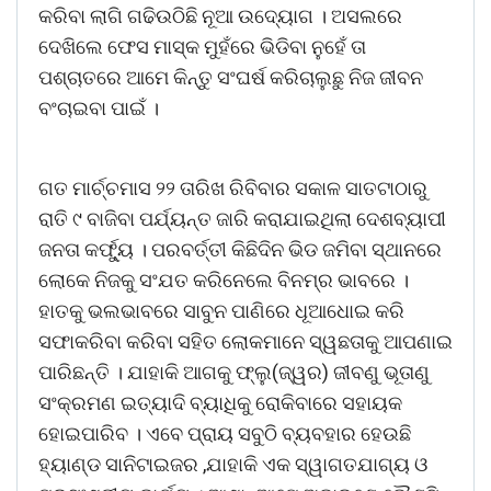
କରିବା ଲାଗି ଗଢିଉଠିଛି ନୂଆ ଉଦ୍ୟୋଗ । ଅସଲରେ
ଦେଖିଲେ ଫେସ ମାସ୍କ ମୁହଁରେ ଭିଡିବା ନୁହେଁ ତା
ପଶ୍ଚାତରେ ଆମେ କିନ୍ତୁ ସଂଘର୍ଷ କରିଚାଲୁଛୁ ନିଜ ଜୀବନ
ବଂଚାଇବା ପାଇଁ ।
ଗତ ମାର୍ଚ୍ଚମାସ ୨୨ ତାରିଖ ରିବିବାର ସକାଳ ସାତଟାଠାରୁ
ରାତି ୯ ବାଜିବା ପର୍ଯ୍ୟନ୍ତ ଜାରି କରାଯାଇଥିଲା ଦେଶବ୍ୟାପୀ
ଜନତା କର୍ଫୁ୍ୟ । ପରବର୍ତ୍ତୀ କିଛିଦିନ ଭିଡ ଜମିବା ସ୍ଥାନରେ
ଲୋକେ ନିଜକୁ ସଂଯତ କରିନେଲେ ବିନମ୍ର ଭାବରେ ।
ହାତକୁ ଭଲଭାବରେ ସାବୁନ ପାଣିରେ ଧୂଆଧୋଇ କରି
ସଫାକରିବା କରିବା ସହିତ ଲୋକମାନେ ସ୍ୱଛତାକୁ ଆପଣାଇ
ପାରିଛନ୍ତି । ଯାହାକି ଆଗକୁ ଫ୍ଲୁ(ଜ୍ୱର) ଜୀବଣୁ ଭୂତାଣୁ
ସଂକ୍ରମଣ ଇତ୍ୟାଦି ବ୍ୟାଧିକୁ ରୋକିବାରେ ସହାୟକ
ହୋଇପାରିବ । ଏବେ ପ୍ରାୟ ସବୁଠି ବ୍ୟବହାର ହେଉଛି
ହ୍ୟାଣ୍ଡ ସାନିଟାଇଜର ,ଯାହାକି ଏକ ସ୍ୱାଗତଯାଗ୍ୟ ଓ