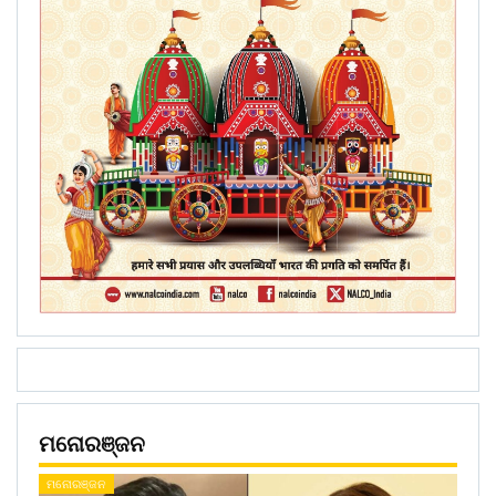
ମନୋରଞ୍ଜନ
ମନୋରଞ୍ଜନ