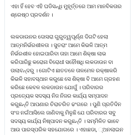
ଏହା ହିଁ ହେବ ଏହି ଘଡିସନ୍ଧି ମୁହୂର୍ତ୍ତରେ ଆମ ମାନବିକତାର
ଶ୍ରେଷ୍ଠ ପ୍ରଦର୍ଶନ ।
ଲକଡାଉନର ଦୋସରା ଗୁରୁତ୍ୱପୂର୍ଣ୍ଣ ଦିଗଟି ହେଲା
ଆତ୍ମନିର୍ଭରଶୀଳତା । ସୁତରାଂ ଆମେ କିଭଳି ଆତ୍ମ
ନିର୍ଭରଶୀଳ ହୋଇପାରିବା ତାହା ଆମେ ଶିକ୍ଷା ଲାଭ
କରିପାରିଛୁ କରୋନା ବିରୋଧୀ ସହୌଷଧି ଲକଡାଉନ ବା
ତାଲାବନ୍ଦରୁ । ଗୋଟିଏ ଛାତତଳେ ତାଳମେଳ ରକ୍ଷାକରି
କିଭଳି ସହାବସ୍ଥାନ କରୁଛେ ସେ ଶିକ୍ଷା ବି ଆମେ ଗ୍ରହଣ
କରିଛେ କେବଳ ଲକଡାଉନ ଯୋଗୁଁ । ପରିବାରର
ପ୍ରତ୍ୟେକ ସଦସ୍ୟ ନିଜ ନିଜର କାର୍ଯ୍ୟ ସମ୍ପାଦନ
କରୁଛନ୍ତି ଆପଣାର ଚିରାଚରିତ ଢଂଗରେ । ପୁଣି ପ୍ରତିଦିନ
ସଂଜ ନଇଁଆସିଲେ ଜାଣିବାକୁ ମିଳୁଛି ଯେ ପରିବାରର ସବୁ
ସଦସ୍ୟ କାର୍ଯ୍ୟ ନିଷ୍ପାଦନ କରୁଛନ୍ତି । ସମ୍ମିଳିତ ଭାବେ
ଆଉ ପାରସ୍ପରିକ ସହଯୋଗରେ । ଏହାଛଡା, ୍ଅନଲାଇନ