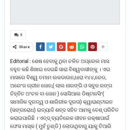
0
Share
Editorial : ଶେଷ ହେବାକୁ ଥିବା ଚଳିତ ଅପ୍ରେଲ ମାସ
ବହୁତ କଛି ଶିଖାଇ ଦେଇଛି ସାରା ବିଶ୍ୱବାସୀଙ୍କୁ । ଏଇ
ମାସରେ ବିଶ୍ୱ ତମାମ ଲକଡାଉନ,ଧାରା ୧୪୪,ରେଡ,
ଅରେଂଜ ଗ୍ରୀନ ଜୋନ,( ଲାଲ ନାରଙ୍ଗି ଓ ସବୁଜ ରଙ୍ଗ
ଚିହ୍ନିତ ଅଂଚଳ ବା ଜୋନ ) ସୋସିଆଲ ଡିଷ୍ଟାନସିଂ(
ସାମାଜିକ ଦୂରତ୍ୱ ଓ ଶାରିରୀକ ଦୂରତା) କ୍ୱାରାଣ୍ଟାଇନ
(ସଙ୍ଗରୋଧ) ଇତ୍ୟାଦି ଶବ୍ଦ ସହିତ ଆମକୁ ବେଶ୍ ପରିଚିତ
କରାଇପାରିଛି । ଏତ୍ଦ୍ ବ୍ୟତିରେକ ଜୀବନ ରକ୍ଷାପାଇଁ
ଫେସ ମାସ୍କ ( ମୁହଁ ତୁଣ୍ଡି ) ଲୋଡାଥିବାରୁ ୟାକୁ ତିଆରି