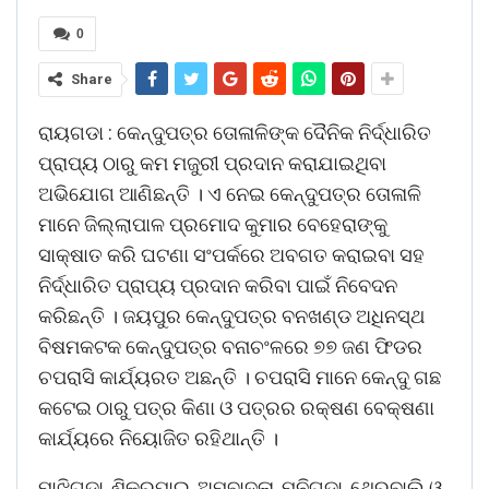
0
Share
ରାୟଗଡା : କେନ୍ଦୁପତ୍ର ତୋଳାଳିଙ୍କ ଦୈନିକ ନିର୍ଦ୍ଧାରିତ
ପ୍ରାପ୍ୟ ଠାରୁ କମ ମଜୁରୀ ପ୍ରଦାନ କରାଯାଇଥିବା
ଅଭିଯୋଗ ଆଣିଛନ୍ତି । ଏ ନେଇ କେନ୍ଦୁପତ୍ର ତୋଳାଳି
ମାନେ ଜିଲ୍ଲାପାଳ ପ୍ରମୋଦ କୁମାର ବେହେରାଙ୍କୁ
ସାକ୍ଷାତ କରି ଘଟଣା ସଂପର୍କରେ ଅବଗତ କରାଇବା ସହ
ନିର୍ଦ୍ଧାରିତ ପ୍ରାପ୍ୟ ପ୍ରଦାନ କରିବା ପାଇଁ ନିବେଦନ
କରିଛନ୍ତି । ଜୟପୁର କେନ୍ଦୁପତ୍ର ବନଖଣ୍ଡ ଅଧିନସ୍ଥ
ବିଷମକଟକ କେନ୍ଦୁପତ୍ର ବନାଚଂଳରେ ୭୭ ଜଣ ଫିଡର
ଚପରାସି କାର୍ଯ୍ୟରତ ଅଛନ୍ତି । ଚପରାସି ମାନେ କେନ୍ଦୁ ଗଛ
କଟେଇ ଠାରୁ ପତ୍ର କିଣା ଓ ପତ୍ରର ରକ୍ଷଣ ବେକ୍ଷଣା
କାର୍ଯ୍ୟରେ ନିୟୋଜିତ ରହିଥାନ୍ତି ।
ମାଝିଗୁଡା, ଶିକରପାଇ, ଅମ୍ବାଦଳା, ମୁନିଗୁଡା, ଥେରୁବାଲି ଓ