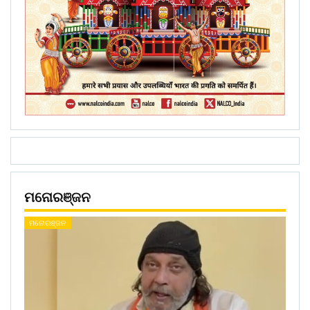
ମନୋରଞ୍ଜନ
ମନୋରଞ୍ଜନ