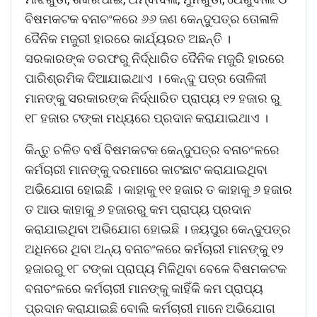
ବିଷମକଟକ ବନାଚଂଳରେ ୬୬ ଜଣ କେନ୍ଦୁପତ୍ର ତୋଳାଳି
ଦୈନିକ ମଜୁରୀ ହାରରେ କାର୍ଯ୍ୟରତ ଅଛନ୍ତି ।
ସରକାରଙ୍କ ତରଫରୁ ନିର୍ଦ୍ଧାରିତ ଦୈନିକ ମଜୁରି ହାରରେ
ପାରିଶ୍ରମିକ ଦିଆଯାଇଥାଏ । କେନ୍ଦୁ ପତ୍ର ତୋଳିଳୀ
ମାନଙ୍କୁ ସରକାରଙ୍କ ନିର୍ଦ୍ଧାରିତ ପ୍ରାପ୍ୟ ୧୨ ହଜାର ରୁ
୧୮ ହଜାର ଟଙ୍କା ମଧ୍ୟରେ ପ୍ରଦାନ କରାଯାଇଥାଏ ।
କିନ୍ତୁ ଚଳିତ ବର୍ଷ ବିଷମକଟକ କେନ୍ଦୁପତ୍ର ବନାଚଂଳରେ
କର୍ମଚାରୀ ମାନଙ୍କୁ ଦରମାରେ କାଟଛାଟ କରାଯାଇଥିବା
ଅଭିଯୋଗ ହୋଇଛି । କାହାକୁ ୧୧ ହଜାର ତ କାହାକୁ ୬ ହଜାର
ତ ଆଉ କାହାକୁ ୬ ହଜାରରୁ କମ ପ୍ରାପ୍ୟ ପ୍ରଦାନ
କରାଯାଇଥିବା ଅଭିଯୋଗ ହୋଇଛି । ଜୟପୁର କେନ୍ଦୁପତ୍ର
ଅଧିନରେ ଥିବା ଅନ୍ୟ ବନାଚଂଳରେ କର୍ମଚାରୀ ମାନଙ୍କୁ ୧୨
ହଜାରରୁ ୧୮ ଟଙ୍କା ପ୍ରାପ୍ୟ ମିଳିଥିବା ବେଳେ ବିଷମକଟକ
ବନାଚଂଳରେ କର୍ମଚାରୀ ମାନଙ୍କୁ କାହିଁକି କମ ପ୍ରାପ୍ୟ
ପ୍ରଦାନ କରାଯାଇଛି ବୋଲି କର୍ମଚାରୀ ମାନେ ଅଭିଯୋଗ