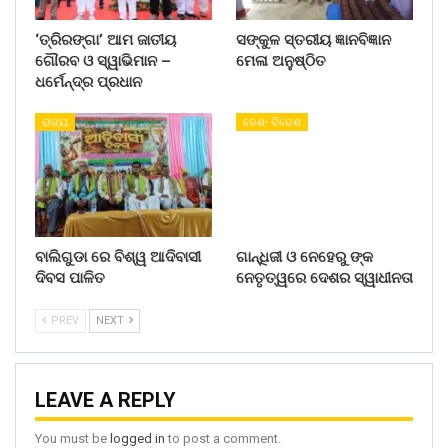
‘ତ୍ରିରଙ୍ଗା’ ଆମ ଜାତୀୟ
ସଙ୍କୁଳ ସ୍ତରୀୟ ଜ୍ଞାନବିଜ୍ଞାନ
ଗୌରବ ଓ ସ୍ୱାଭିମାନ –
ମେଳା ଅନୁଷ୍ଠିତ
ଧର୍ମେନ୍ଦ୍ର ପ୍ରଧାନ
ରାଜ୍ୟ
ଦେଶ- ବିଦେଶ
ବାଲିଗୁଡା ରେ ବିଶ୍ୱ ଆଦିବାସୀ
ଗାନ୍ଧିଜୀ ଓ ନେହେରୁ ଙ୍କ
ଦିବସ ପାଳିତ
ନେତୃତ୍ୱରେ ଦେଶର ସ୍ୱାଧୀନତା
PREV
NEXT
LEAVE A REPLY
You must be
logged in
to post a comment.