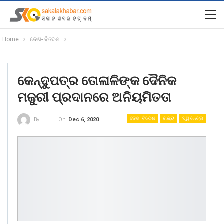
Home
ଦେଶ- ବିଦେଶ
କେନ୍ଦୁପତ୍ର ତୋଳାଳିଙ୍କ ଦୈନିକ
ମଜୁରୀ ପ୍ରଦାନରେ ଅନିୟମିତତା
ଦେଶ- ବିଦେଶ
ରାଜ୍ୟ
ସ୍ୱତନ୍ତ୍ର
On
Dec 6, 2020
By