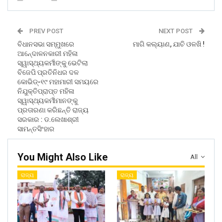
PREV POST
NEXT POST
ବିଧାନସଭା ସମ୍ମୁଖରେ
ମାଗି କଲ୍ୟାଣ, ଯାଚି ଓଳଖି !
ଆନେ୍ଦାଳନକାରୀ ମହିଳା
ସ୍ୱାସ୍ଥ୍ୟକର୍ମୀଙ୍କୁ ଭେଟିଲା
ବିଜେପି ପ୍ରତିନିଧର ଦଳ
କୋଭିଡ୍-୧୯ ମହାମାରୀ ସମୟରେ
ନିଯୁକ୍ତିପ୍ରାପ୍ତ ମହିଳା
ସ୍ୱାସ୍ଥ୍ୟକର୍ମୀମାନଙ୍କୁ
ପ୍ରତାରଣା କରିଛନ୍ତି ରାଜ୍ୟ
ସରକାର : ଡ.ଲେଖାଶ୍ରୀ
ସାମନ୍ତସିଂହାର
You Might Also Like
All
ରାଜ୍ୟ
ରାଜ୍ୟ