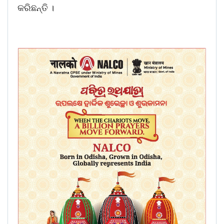
କରିଛନ୍ତି ।