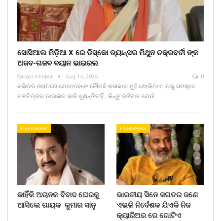
ସୋସିଆଲ ମିଡ଼ିଆ X ରେ ଡିସ୍କୋ ଡ୍ୟାନ୍ସର ମିଥୁନ ଚକ୍ରବର୍ତୀ ଙ୍କ
ଅଜବ-ଗଜବ ବୟାନ ଭାଇରଲ
Sakala Khabar
Aug 14, 2025
0
ବଲିଉଡ ଜଗତରେ ଯେତେବେଳେ କୌଣସି କଳାକାର ମୁହଁ ଖୋଲିଥାଏ, ତାକୁ ସମସ୍ତେ
ଚଳଚିତ୍ରର ଡାଇଲଗ ଭାବି ଶୁଣନ୍ତିନାହିଁ , କିନ୍ତୁ ବର୍ତମାନ ଯେଉଁ…
ମନୋରଞ୍ଜନ
ମନୋରଞ୍ଜନ
କାହିଁକି ଅଚାନକ ବିବାଦ ଘେରକୁ
ଭାରତୀୟ ସିନେ ଜଗତର ଜଣେ
ଆସିଲେ ଗାୟକ କୁମାର ସାନୁ
ଏଭଳି ନିର୍ଦେଶକ ଯିଏକି ନିଜ
କ୍ୟାରିଅର ରେ ଗୋଟିଏ