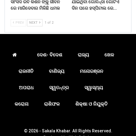
ସାଂସଦ ରବି କିଶନ ଙ୍କୁ ଜୀବନ
ଯାଇଥିବା ଗୋବିନ୍ଦା ଗୋଟିଏ
ରେ ମାରିଦେବାର ମିଳିଛି ଧମକ
ଦିନ ପରେ ହସ୍ପିଟାଲ ରେ…
PREV
NEXT
1 of 2
ଦେଶ- ବିଦେଶ
ରାଜ୍ୟ
ଖେଳ
ରାଜନୀତି
ବାଣିଜ୍ୟ
ମନୋରଞ୍ଜନ
ଅପରାଧ
ସ୍ୱତନ୍ତ୍ର
ସ୍ୱାସ୍ଥ୍ୟ
କରୋନା
ରାଶିଫଳ
ଶିକ୍ଷା ଓ ନିଯୁକ୍ତି
© 2026 - Sakala Khabar. All Rights Reserved.