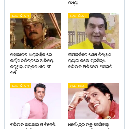
ମଧ୍ୟ…
ଦେଶ- ବିଦେଶ
ଦେଶ- ବିଦେଶ
ମହାଭାରତ ଧାରାବାହିକ ରେ
ଦୀପାବଳିରେ ଶେଷ ନିଶ୍ୱାସ
କର୍ଣ୍ଣ ଚରିତ୍ରରେ ଅଭିନୟ
ତ୍ୟାଗ କଲେ ପ୍ରସିଦ୍ଧ
କରୁଥିବା ପଙ୍କଜ ଧୀର ୬୮
ବଲିଉଡ ଅଭିନେତା ଅସରାନି
ବର୍ଷ…
ଦେଶ- ବିଦେଶ
ମନୋରଞ୍ଜନ
ବଲିଉଡ କଳାକାର ଓ ବିଜେପି
ଧର୍ମେନ୍ଦ୍ର ଙ୍କୁ ଦେଖିବାକୁ