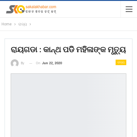
Home
ରାଜ୍ୟ
ରାୟଗଡା : କାନ୍ଥ ପଡି ମହିଳାଙ୍କ ମୃତ୍ୟୁ
ରାଜ୍ୟ
On
Jun 22, 2020
By