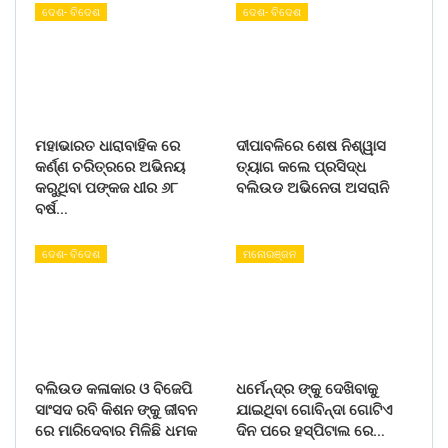
ଦେଶ- ବିଦେଶ
ଦେଶ- ବିଦେଶ
ମହାଭାରତ ଧାରାବାହିକ ରେ
ଦୀପାବଳିରେ ଶେଷ ନିଶ୍ୱାସ
କର୍ଣ୍ଣ ଚରିତ୍ରରେ ଅଭିନୟ
ତ୍ୟାଗ କଲେ ପ୍ରସିଦ୍ଧ
କରୁଥିବା ପଙ୍କଜ ଧୀର ୬୮
ବଲିଉଡ ଅଭିନେତା ଅସରାନି
ବର୍ଷ…
ଦେଶ- ବିଦେଶ
ମନୋରଞ୍ଜନ
ବଲିଉଡ କଳାକାର ଓ ବିଜେପି
ଧର୍ମେନ୍ଦ୍ର ଙ୍କୁ ଦେଖିବାକୁ
ସାଂସଦ ରବି କିଶନ ଙ୍କୁ ଜୀବନ
ଯାଇଥିବା ଗୋବିନ୍ଦା ଗୋଟିଏ
ରେ ମାରିଦେବାର ମିଳିଛି ଧମକ
ଦିନ ପରେ ହସ୍ପିଟାଲ ରେ…