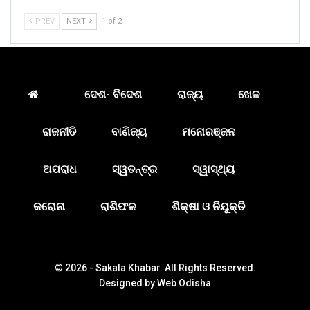
PREV
NEXT
1 of 2
ଦେଶ- ବିଦେଶ
ରାଜ୍ୟ
ଖେଳ
ରାଜନୀତି
ବାଣିଜ୍ୟ
ମନୋରଞ୍ଜନ
ଅପରାଧ
ସ୍ୱତନ୍ତ୍ର
ସ୍ୱାସ୍ଥ୍ୟ
କରୋନା
ରାଶିଫଳ
ଶିକ୍ଷା ଓ ନିଯୁକ୍ତି
© 2026 - Sakala Khabar. All Rights Reserved.
Designed by
Web Odisha