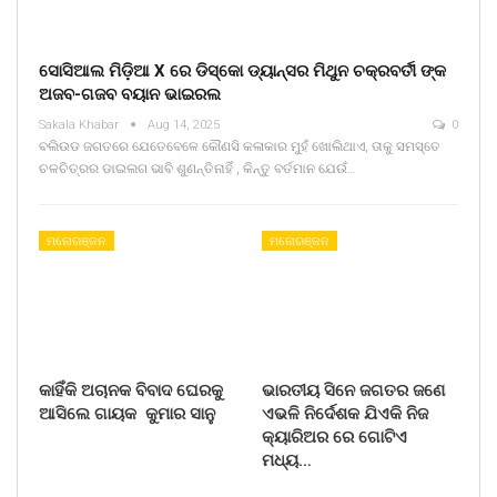
ସୋସିଆଲ ମିଡ଼ିଆ X ରେ ଡିସ୍କୋ ଡ୍ୟାନ୍ସର ମିଥୁନ ଚକ୍ରବର୍ତୀ ଙ୍କ
ଅଜବ-ଗଜବ ବୟାନ ଭାଇରଲ
Sakala Khabar
Aug 14, 2025
0
ବଲିଉଡ ଜଗତରେ ଯେତେବେଳେ କୌଣସି କଳାକାର ମୁହଁ ଖୋଲିଥାଏ, ତାକୁ ସମସ୍ତେ
ଚଳଚିତ୍ରର ଡାଇଲଗ ଭାବି ଶୁଣନ୍ତିନାହିଁ , କିନ୍ତୁ ବର୍ତମାନ ଯେଉଁ…
ମନୋରଞ୍ଜନ
ମନୋରଞ୍ଜନ
କାହିଁକି ଅଚାନକ ବିବାଦ ଘେରକୁ
ଭାରତୀୟ ସିନେ ଜଗତର ଜଣେ
ଆସିଲେ ଗାୟକ କୁମାର ସାନୁ
ଏଭଳି ନିର୍ଦେଶକ ଯିଏକି ନିଜ
କ୍ୟାରିଅର ରେ ଗୋଟିଏ
ମଧ୍ୟ…