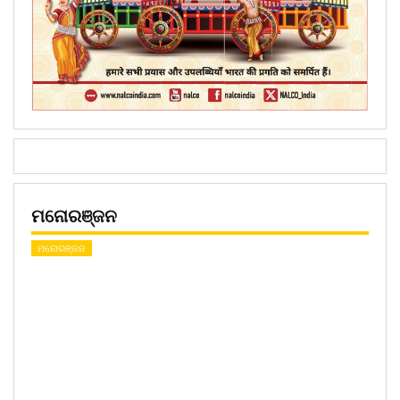
ମନୋରଞ୍ଜନ
ମନୋରଞ୍ଜନ