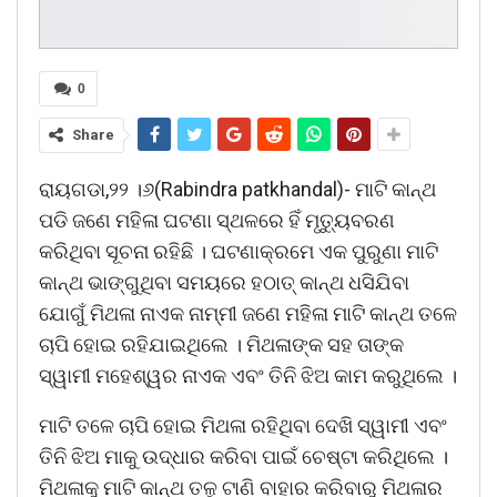
0
Share
ରାୟଗଡା,୨୨ ।୬(Rabindra patkhandal)- ମାଟି କାନ୍ଥ
ପଡି ଜଣେ ମହିଳା ଘଟଣା ସ୍ଥଳରେ ହିଁ ମୃତ୍ୟୁବରଣ
କରିଥିବା ସୂଚନା ରହିଛି । ଘଟଣାକ୍ରମେ ଏକ ପୁରୁଣା ମାଟି
କାନ୍ଥ ଭାଙ୍ଗୁଥିବା ସମୟରେ ହଠାତ୍ କାନ୍ଥ ଧସିଯିବା
ଯୋଗୁଁ ମିଥଳା ନାଏକ ନାମ୍ମୀ ଜଣେ ମହିଳା ମାଟି କାନ୍ଥ ତଳେ
ଚାପି ହୋଇ ରହିଯାଇଥିଲେ । ମିଥଳାଙ୍କ ସହ ତାଙ୍କ
ସ୍ୱାମୀ ମହେଶ୍ୱର ନାଏକ ଏବଂ ତିନି ଝିଅ କାମ କରୁଥିଲେ ।
ମାଟି ତଳେ ଚାପି ହୋଇ ମିଥଳା ରହିଥିବା ଦେଖି ସ୍ୱାମୀ ଏବଂ
ତିନି ଝିଅ ମାକୁ ଉଦ୍ଧାର କରିବା ପାଇଁ ଚେଷ୍ଟା କରିଥିଲେ ।
ମିଥଳାକୁ ମାଟି କାନ୍ଥ ତଳୁ ଟାଣି ବାହାର କରିବାରୁ ମିଥଳାର