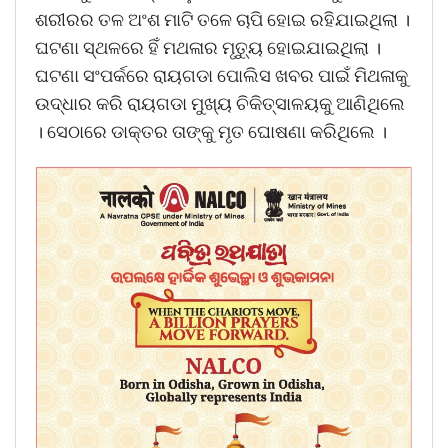
ଶରୀରର ତଳ ଅଂଶ ମାଟି ତଳେ ଚାପି ହୋଇ ରହିଯାଇଥିଲା ।
ଘଟଣା ସ୍ଥଳରେ ହିଁ ମଥଳାର ମୃତ୍ୟୁ ହୋଇଯାଇଥିଲା ।
ଘଟଣା ସଂପର୍କରେ ରାୟଗଡା ପୋଲିସ ଖବର ପାଇଁ ମିଥଳାକୁ
ଉଦ୍ଧାର କରି ରାୟଗଡା ମୁଖ୍ୟ ଚିକିତ୍ସାଳୟକୁ ଆଣିଥିଲେ
। ସେଠାରେ ଡାକ୍ତର ତାଙ୍କୁ ମୃତ ଘୋଷଣା କରିଥିଲେ ।