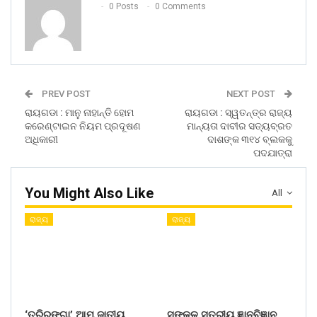
0 Posts
0 Comments
PREV POST
NEXT POST
ରାୟଗଡା : ମାନୁ ନାହାନ୍ତି ହୋମ
ରାୟଗଡା : ସ୍ୱତନ୍ତ୍ର ରାଜ୍ୟ
କରେଣ୍ଟାଇନ ନିୟମ ପ୍ରଦୂଷଣ
ମାନ୍ୟତା ଦାବୀର ସତ୍ୟବ୍ରତ
ଅଧିକାରୀ
ଦାଶଙ୍କ ୩୧୪ ବ୍ଲକକୁ
ପଦଯାତ୍ରା
You Might Also Like
All
ରାଜ୍ୟ
ରାଜ୍ୟ
‘ତ୍ରିରଙ୍ଗା’ ଆମ ଜାତୀୟ
ସଙ୍କୁଳ ସ୍ତରୀୟ ଜ୍ଞାନବିଜ୍ଞାନ