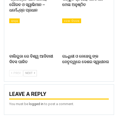
ଗୌରବ ଓ ସ୍ୱାଭିମାନ –
ମେଳା ଅନୁଷ୍ଠିତ
ଧର୍ମେନ୍ଦ୍ର ପ୍ରଧାନ
ରାଜ୍ୟ
ଦେଶ- ବିଦେଶ
ବାଲିଗୁଡା ରେ ବିଶ୍ୱ ଆଦିବାସୀ
ଗାନ୍ଧିଜୀ ଓ ନେହେରୁ ଙ୍କ
ଦିବସ ପାଳିତ
ନେତୃତ୍ୱରେ ଦେଶର ସ୍ୱାଧୀନତା
PREV
NEXT
LEAVE A REPLY
You must be
logged in
to post a comment.