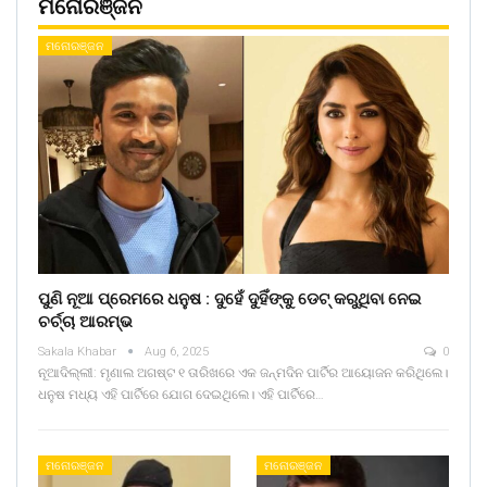
ମନୋରଞ୍ଜନ
ମନୋରଞ୍ଜନ
ପୁଣି ନୂଆ ପ୍ରେମରେ ଧନୁଷ : ଦୁହେଁ ଦୁହିଁଙ୍କୁ ଡେଟ୍ କରୁଥିବା ନେଇ
ଚର୍ଚ୍ଚା ଆରମ୍ଭ
Sakala Khabar
Aug 6, 2025
0
ନୂଆଦିଲ୍ଲୀ: ମୃଣାଲ ଅଗଷ୍ଟ ୧ ତାରିଖରେ ଏକ ଜନ୍ମଦିନ ପାର୍ଟିର ଆୟୋଜନ କରିଥିଲେ।
ଧନୁଷ ମଧ୍ୟ ଏହି ପାର୍ଟିରେ ଯୋଗ ଦେଇଥିଲେ। ଏହି ପାର୍ଟିରେ…
ମନୋରଞ୍ଜନ
ମନୋରଞ୍ଜନ