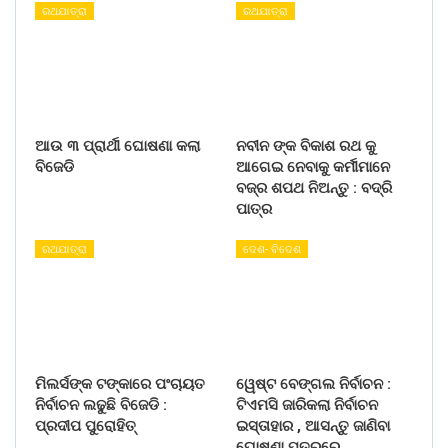
ରଥଯାତ୍ରା
ରଥଯାତ୍ରା
ଆଉ ୩ ପ୍ରାର୍ଥୀ ଘୋଷଣା କଲା
ନବୀନ ଙ୍କ ବିକାଶ ରଥ କୁ
ବିଜେଡି
ଆଗେଇ ନେବାକୁ କର୍ମୀମାନେ
ବଜ୍ର ଶପଥ ନିଅନ୍ତୁ : ବଦ୍ରି
ପାତ୍ର
ରଥଯାତ୍ରା
ଦେଶ- ବିଦେଶ
ମିଲର୍ସଙ୍କ ଟଙ୍କାରେ ପଂଚାୟତ
ୱେଷ୍ଟ ବେଙ୍ଗଲ ନିର୍ବାଚନ :
ନିର୍ବାଚନ ଲଢୁଛି ବିଜେଡି :
ଟିଏମସି ଜାରିକଲା ନିର୍ବାଚନ
ପ୍ରଦୀପ ପୁରୋହିତ୍
ଇସ୍ତାହାର , ଆସନ୍ତୁ ଜାଣିବା
ଘୋଷଣା ପତ୍ରରେ…