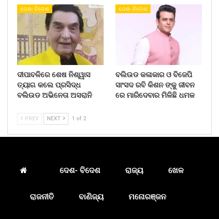
ଦେଶ- ବିଦେଶ
ଦେଶ- ବିଦେଶ
ଦୀପାବଳିରେ ଶେଷ ନିଶ୍ୱାସ
ବଲିଉଡ କଳାକାର ଓ ବିଜେପି
ତ୍ୟାଗ କଲେ ପ୍ରସିଦ୍ଧ
ସାଂସଦ ରବି କିଶନ ଙ୍କୁ ଜୀବନ
ବଲିଉଡ ଅଭିନେତା ଅସରାନି
ରେ ମାରିଦେବାର ମିଳିଛି ଧମକ
PREV
NEXT
1 of 2
ଦେଶ- ବିଦେଶ
ରାଜ୍ୟ
ଖେଳ
ରାଜନୀତି
ବାଣିଜ୍ୟ
ମନୋରଞ୍ଜନ