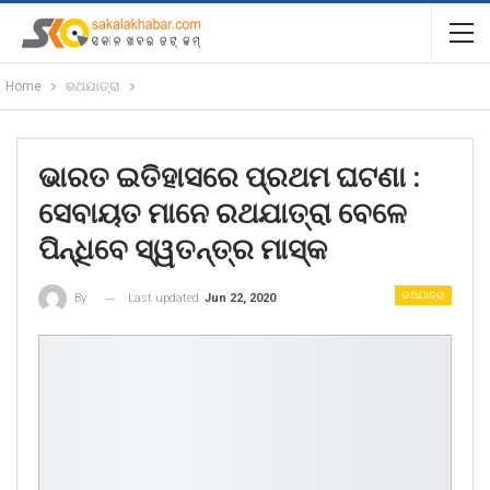
Home
ରଥଯାତ୍ରା
ଭାରତ ଇତିହାସରେ ପ୍ରଥମ ଘଟଣା :
ସେବାୟତ ମାନେ ରଥଯାତ୍ରା ବେଳେ
ପିନ୍ଧିବେ ସ୍ୱତନ୍ତ୍ର ମାସ୍କ
ରଥଯାତ୍ରା
Last updated
Jun 22, 2020
By