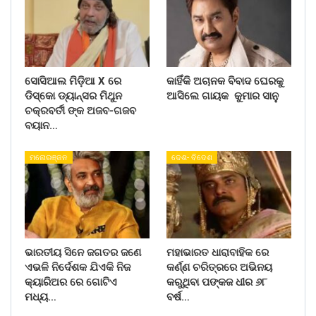
ସୋସିଆଲ ମିଡ଼ିଆ X ରେ
କାହିଁକି ଅଚାନକ ବିବାଦ ଘେରକୁ
ଡିସ୍କୋ ଡ୍ୟାନ୍ସର ମିଥୁନ
ଆସିଲେ ଗାୟକ କୁମାର ସାନୁ
ଚକ୍ରବର୍ତୀ ଙ୍କ ଅଜବ-ଗଜବ
ବୟାନ…
ମନୋରଞ୍ଜନ
ଦେଶ- ବିଦେଶ
ଭାରତୀୟ ସିନେ ଜଗତର ଜଣେ
ମହାଭାରତ ଧାରାବାହିକ ରେ
ଏଭଳି ନିର୍ଦେଶକ ଯିଏକି ନିଜ
କର୍ଣ୍ଣ ଚରିତ୍ରରେ ଅଭିନୟ
କ୍ୟାରିଅର ରେ ଗୋଟିଏ
କରୁଥିବା ପଙ୍କଜ ଧୀର ୬୮
ମଧ୍ୟ…
ବର୍ଷ…