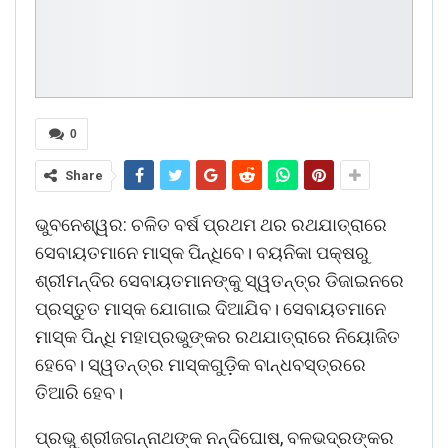
0
Share
ଭୁବନେଶ୍ୱର: ଚଳିତ ବର୍ଷ ପ୍ରଥମ ଥର ରଥଯାତ୍ରାରେ
ସେବାୟତମାନେ ମାସ୍କ ପିନ୍ଧିବେ। ବୟନିକା ପକ୍ଷରୁ
ଶ୍ରୀମନ୍ଦିର ସେବାୟତମାନଙ୍କୁ ସ୍ୱତନ୍ତ୍ର ଡିଜାଇନରେ
ପ୍ରସ୍ତୁତ ମାସ୍କ ଯୋଗାଇ ଦିଆଯିବ। ସେବାୟତମାନେ
ମାସ୍କ ପିନ୍ଧି ମହାପ୍ରଭୁଙ୍କର ରଥଯାତ୍ରାରେ ନିୟୋଜିତ
ହେବେ। ସ୍ୱତନ୍ତ୍ର ମାସ୍କଗୁଡ଼ିକ ବାନ୍ଧବସ୍ତ୍ରରେ
ତିଆରି ହେବ।
ପ୍ରଭୁ ଶ୍ରୀଜଗନ୍ନାଥଙ୍କ ନନ୍ଦିଘୋଷ, ବଳଭଦ୍ରଙ୍କର