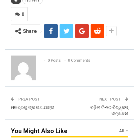
rath yatra
0
Share
0 Posts
0 Comments
PREV POST
NEXT POST
ମହାପ୍ରଭୁ ଙ୍କ ରଥ ଯାତ୍ରା
ବଢ଼ିଲା ଟି-୨୦ ବିଶ୍ୱକପ୍‍
ସମ୍ଭାବନା
You Might Also Like
All