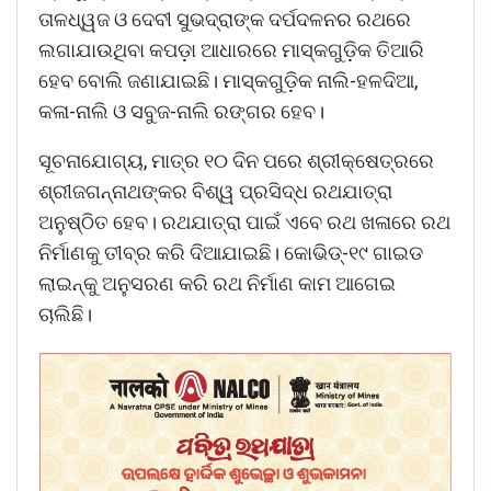
ତାଳଧ୍ୱଜ ଓ ଦେବୀ ସୁଭଦ୍ରାଙ୍କ ଦର୍ପଦଳନର ରଥରେ
ଲଗାଯାଉଥିବା କପଡ଼ା ଆଧାରରେ ମାସ୍କଗୁଡ଼ିକ ତିଆରି
ହେବ ବୋଲି ଜଣାଯାଇଛି। ମାସ୍କଗୁଡ଼ିକ ନାଲି-ହଳଦିଆ,
କଳା-ନାଲି ଓ ସବୁଜ-ନାଲି ରଙ୍ଗର ହେବ।
ସୂଚନାଯୋଗ୍ୟ, ମାତ୍ର ୧୦ ଦିନ ପରେ ଶ୍ରୀକ୍ଷେତ୍ରରେ
ଶ୍ରୀଜଗନ୍ନାଥଙ୍କର ବିଶ୍ୱ ପ୍ରସିଦ୍ଧ ରଥଯାତ୍ରା
ଅନୁଷ୍ଠିତ ହେବ। ରଥଯାତ୍ରା ପାଇଁ ଏବେ ରଥ ଖଳାରେ ରଥ
ନିର୍ମାଣକୁ ତୀବ୍ର କରି ଦିଆଯାଇଛି। କୋଭିଡ୍‌-୧୯ ଗାଇଡ
ଲାଇନ୍‌କୁ ଅନୁସରଣ କରି ରଥ ନିର୍ମାଣ କାମ ଆଗେଇ
ଚାଲିଛି।