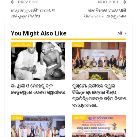
PREV POST
NEXT POST
ଛାତ୍ରଙ୍କୁ ରେଗିଂ ମାମଲା, ୩
ଶୀତ ଦିନରେ ପଇଡ ପାଣି
ଅଭିଯୁକ୍ତ ନିର୍ଦୋଷ
ପିଇବାର ୭ଟି ଅଦ୍ଭୁତ ଲାଭ
You Might Also Like
All
ଦେଶ- ବିଦେଶ
ରାଜ୍ୟ
ଗାନ୍ଧିଜୀ ଓ ନେହେରୁ ଙ୍କ
ମୁଖ୍ୟମନ୍ତ୍ରୀଙ୍କ ଦ୍ୱାରା
ନେତୃତ୍ୱରେ ଦେଶର ସ୍ୱାଧୀନତା
ବିଭିନ୍ନ କ୍ଷେତ୍ରର ଶିଳ୍ପ
ପ୍ରତିନିଧିମାନଙ୍କ ସହିତ ନିବେଶ
ସମ୍ପ୍ରସାରଣ…
ରାଜ୍ୟ
ରାଜନୀତି