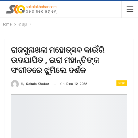
Home
ରାଜ୍ୟ
ରାଜସୁନାଖଳା ମହୋତ୍ସବ କାଉଁରି
ଉଦଯାପିତ , ଇରା ମହାନ୍ତିଙ୍କ
ସଂଗୀତରେ ଝୁମିଲେ ଦର୍ଶକ
ରାଜ୍ୟ
On
Dec 12, 2022
By
Sakala Khabar