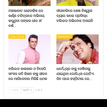
ମହାଭାରତ ଧାରାବାହିକ ରେ
ଦୀପାବଳିରେ ଶେଷ ନିଶ୍ୱାସ
କର୍ଣ୍ଣ ଚରିତ୍ରରେ ଅଭିନୟ
ତ୍ୟାଗ କଲେ ପ୍ରସିଦ୍ଧ
କରୁଥିବା ପଙ୍କଜ ଧୀର ୬୮
ବଲିଉଡ ଅଭିନେତା ଅସରାନି
ବର୍ଷ…
ଦେଶ- ବିଦେଶ
ମନୋରଞ୍ଜନ
ବଲିଉଡ କଳାକାର ଓ ବିଜେପି
ଧର୍ମେନ୍ଦ୍ର ଙ୍କୁ ଦେଖିବାକୁ
ସାଂସଦ ରବି କିଶନ ଙ୍କୁ ଜୀବନ
ଯାଇଥିବା ଗୋବିନ୍ଦା ଗୋଟିଏ
ରେ ମାରିଦେବାର ମିଳିଛି ଧମକ
ଦିନ ପରେ ହସ୍ପିଟାଲ ରେ…
PREV
NEXT
1 of 2