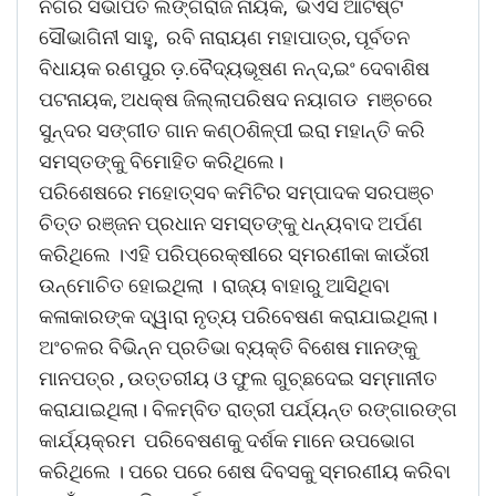
ନଗର ସଭାପତି ଲିଙ୍ଗରାଜ ନାୟକ, ଭଏସ ଆର୍ଟିଷ୍ଟ
ସୌଭାଗିନୀ ସାହୁ, ରବି ନାରାୟଣ ମହାପାତ୍ର, ପୂର୍ବତନ
ବିଧାୟକ ରଣପୁର ଡ଼.ବୈଦ୍ୟଭୂଷଣ ନନ୍ଦ,ଇଂ ଦେବାଶିଷ
ପଟନାୟକ, ଅଧକ୍ଷ ଜିଲ୍ଲାପରିଷଦ ନୟାଗଡ ମଞ୍ଚରେ
ସୁନ୍ଦର ସଙ୍ଗୀତ ଗାନ କଣ୍ଠଶିଳ୍ପୀ ଇରା ମହାନ୍ତି କରି
ସମସ୍ତଙ୍କୁ ବିମୋହିତ କରିଥିଲେ।
ପରିଶେଷରେ ମହୋତ୍ସବ କମିଟିର ସମ୍ପାଦକ ସରପଞ୍ଚ
ଚିତ୍ତ ରଞ୍ଜନ ପ୍ରଧାନ ସମସ୍ତଙ୍କୁ ଧନ୍ୟବାଦ ଅର୍ପଣ
କରିଥିଲେ ।ଏହି ପରିପ୍ରେକ୍ଷୀରେ ସ୍ମରଣୀକା କାଉଁରୀ
ଉନ୍ମୋଚିତ ହୋଇଥିଲା । ରାଜ୍ୟ ବାହାରୁ ଆସିଥିବା
କଳାକାରଙ୍କ ଦ୍ୱାରା ନୃତ୍ୟ ପରିବେଷଣ କରାଯାଇଥିଲା।
ଅଂଚଳର ବିଭିନ୍ନ ପ୍ରତିଭା ବ୍ୟକ୍ତି ବିଶେଷ ମାନଙ୍କୁ
ମାନପତ୍ର , ଉତ୍ତରୀୟ ଓ ଫୁଲ ଗୁଚ୍ଛଦେଇ ସମ୍ମାନୀତ
କରାଯାଇଥିଲା। ବିଳମ୍ବିତ ରାତ୍ରୀ ପର୍ଯ୍ୟନ୍ତ ରଙ୍ଗାରଙ୍ଗ
କାର୍ଯ୍ୟକ୍ରମ ପରିବେଷଣକୁ ଦର୍ଶକ ମାନେ ଉପଭୋଗ
କରିଥିଲେ । ପରେ ପରେ ଶେଷ ଦିବସକୁ ସ୍ମରଣୀୟ କରିବା