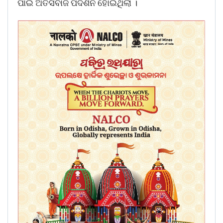
ପାଇଁ ଅତସବାଜି ପଦର୍ଶନ ହୋଇଥିଲା ।