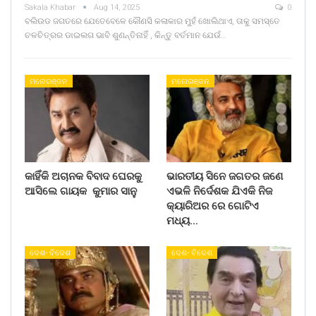
Sakala Khabar
Aug 14, 2025
0
ବଲିଉଡ ଜଗତରେ ଯେତେବେଳେ କୌଣସି କଳାକାର ମୁହଁ ଖୋଲିଥାଏ, ତାକୁ ସମସ୍ତେ
ଚଳଚିତ୍ରର ଡାଇଲଗ ଭାବି ଶୁଣନ୍ତିନାହିଁ , କିନ୍ତୁ ବର୍ତମାନ ଯେଉଁ…
ମନୋରଞ୍ଜନ
ମନୋରଞ୍ଜନ
କାହିଁକି ଅଚାନକ ବିବାଦ ଘେରକୁ
ଭାରତୀୟ ସିନେ ଜଗତର ଜଣେ
ଆସିଲେ ଗାୟକ କୁମାର ସାନୁ
ଏଭଳି ନିର୍ଦେଶକ ଯିଏକି ନିଜ
କ୍ୟାରିଅର ରେ ଗୋଟିଏ
ମଧ୍ୟ…
ଦେଶ- ବିଦେଶ
ଦେଶ- ବିଦେଶ