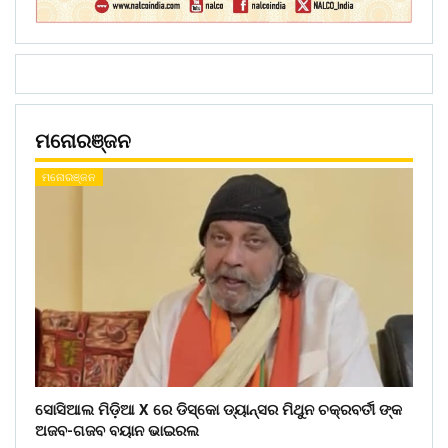
ମନୋରଞ୍ଜନ
ମନୋରଞ୍ଜନ
ସୋସିଆଲ ମିଡ଼ିଆ X ରେ ଡିସ୍କୋ ଡ୍ୟାନ୍ସର ମିଥୁନ ଚକ୍ରବର୍ତୀ ଙ୍କ
ଅଜବ-ଗଜବ ବୟାନ ଭାଇରଲ