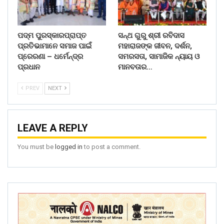
ପଦ୍ମ ପୁରସ୍କାରପ୍ରାପ୍ତ
ସନ୍ଥ ଗୁରୁ ଶ୍ରୀ ରବିଦାସ
ପ୍ରତିଭାମାନେ ସମାଜ ପାଇଁ
ମହାରାଜଙ୍କ ଜୀବନ, ଦର୍ଶନ,
ପ୍ରେରଣା – ଧର୍ମେନ୍ଦ୍ର
ସମରସତା, ସାମାଜିକ ନ୍ୟାୟ ଓ
ପ୍ରଧାନ
ମାନବତାର…
PREV
NEXT
LEAVE A REPLY
You must be
logged in
to post a comment.