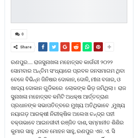
0
Share
ରଣପୁର…. ରାଜସୁନାଖଳା ମହୋତ୍ସବ କାଉଁରୀ ୨୦୨୨
ସୋମବାର ଅନ୍ତିମ ସଂଧ୍ୟାରେ ପ୍ରବଳ ଜନସମାଗମ ଥିବା
ବେଳେ ବିଭିନ୍ନ ଜିନିଷର ଦୋକାନ, ଦୋଳି, ମୀନା ବଜାର, ଓ
ଖାଦ୍ୟ ଦୋକାନ ଗୁଡିକରେ ଲୋକଙ୍କ ଭିଡ଼ ଜମିଥିଲା। ରାଜ
ସୁନାଖଳା ମହୋତ୍ସବ କମିଟି ଅଧକ୍ଷ ଆର୍ତ୍ତତ୍ରାଣ
ପ୍ରଧାନଙ୍କ ସଭାପତିତ୍ବରେ ମୁଖ୍ୟ ଅତିଥିଭାବେ ,ମୁଖ୍ୟ
ନୟାଗଡ଼ ଆରକ୍ଷୀ ନିରୀକ୍ଷିକ ଅଲେଖ ଚନ୍ଦ୍ର ପହୀ
ବକ୍ତାଭାବେ ଆଇନଜୀବୀ ରଞ୍ଜିତ ଦାଶ, ସମ୍ମାନୀତ ଶିଶିର
କୁମାର ସାହୁ ,ମଦନ ମୋହନ ସାହୁ, ରଣପୁର ଏନ. ଏ. ସି