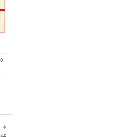
0
ୟା;