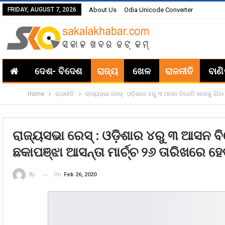
FRIDAY, AUGUST 7, 2026
About Us
Odia Unicode Converter
ଦେଶ- ବିଦେଶ
ରାଜ୍ୟ
ଖେଳ
ରାଜନୀତି
ବାଣ
Home
ରାଜନୀତି
ରାଜ୍ୟସଭା ରେସ୍ : ଓଡ଼ିଶାର ୪ରୁ ୩ ଆସନ ବିଜେଡି ଖାତାକୁ ଯିବା 
ରାଜ୍ୟସଭା ରେସ୍ : ଓଡ଼ିଶାର ୪ରୁ ୩ ଆସନ ବିଜେ
ଛକାପଞ୍ଝା ଆସନ୍ତା ମାର୍ଚ୍ଚ ୨୬ ତାରିଖରେ ହେ
On
Feb 26, 2020
By