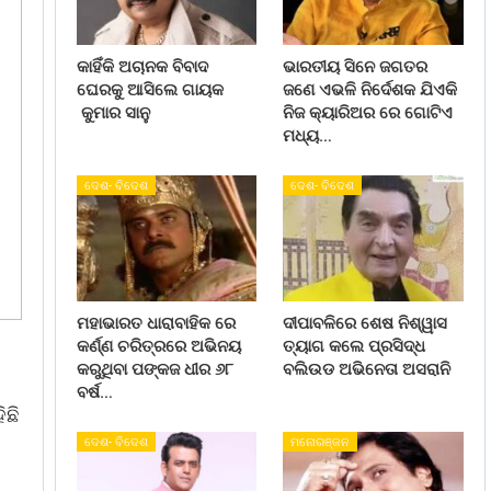
କାହିଁକି ଅଚାନକ ବିବାଦ
ଭାରତୀୟ ସିନେ ଜଗତର
ଘେରକୁ ଆସିଲେ ଗାୟକ
ଜଣେ ଏଭଳି ନିର୍ଦେଶକ ଯିଏକି
କୁମାର ସାନୁ
ନିଜ କ୍ୟାରିଅର ରେ ଗୋଟିଏ
ମଧ୍ୟ…
ଦେଶ- ବିଦେଶ
ଦେଶ- ବିଦେଶ
ମହାଭାରତ ଧାରାବାହିକ ରେ
ଦୀପାବଳିରେ ଶେଷ ନିଶ୍ୱାସ
କର୍ଣ୍ଣ ଚରିତ୍ରରେ ଅଭିନୟ
ତ୍ୟାଗ କଲେ ପ୍ରସିଦ୍ଧ
କରୁଥିବା ପଙ୍କଜ ଧୀର ୬୮
ବଲିଉଡ ଅଭିନେତା ଅସରାନି
ବର୍ଷ…
ିଛି
ଦେଶ- ବିଦେଶ
ମନୋରଞ୍ଜନ