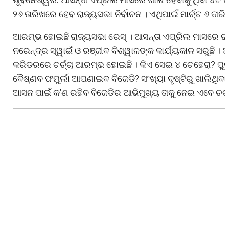
୨୬ ତାରିଖରେ ହେବ ରାଜ୍ୟସଭା ନିର୍ବାଚନ । ଏଥିପାଇଁ ମାର୍ଚ୍ଚ ୬ ତ
ଆରମ୍ଭ ହୋଇଛି ରାଜ୍ୟସଭା ରେସ୍‌ । ଆସନ୍ତା ଏପ୍ରିଲ ମାସରେ ରା
ନରେନ୍ଦ୍ର ସ୍ୱାଇଁ ଓ ରଞ୍ଜୀବ ବିଶ୍ୱାଳଙ୍କ କାର୍ଯ୍ୟକାଳ ସରୁଛି
କରିଡରରେ ଚର୍ଚ୍ଚା ଆରମ୍ଭ ହୋଇଛି । କିଏ ସେଇ ୪ ଚେହେରା? ପୁରୁଣା
ବୈଷ୍ଣବ ଫମୁର୍ଲା ଆପଣାଇବ ବିଜେଡି? ସଂଖ୍ୟା ଦୃଷ୍ଟିରୁ ଖାଲିଥିବ
ଆସନ ପାଇଁ କ’ଣ ରହିବ ବିଜେଡିର ଆଭିମୁଖ୍ୟ ତାକୁ ନେଇ ଏବେ ଚର୍