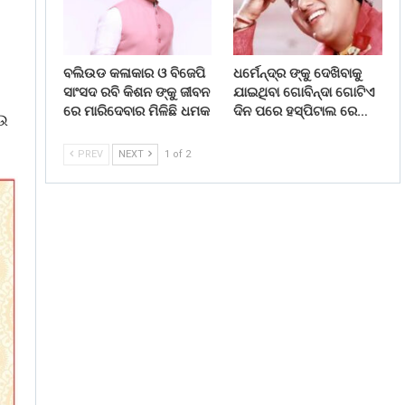
ବଲିଉଡ କଳାକାର ଓ ବିଜେପି
ଧର୍ମେନ୍ଦ୍ର ଙ୍କୁ ଦେଖିବାକୁ
ସାଂସଦ ରବି କିଶନ ଙ୍କୁ ଜୀବନ
ଯାଇଥିବା ଗୋବିନ୍ଦା ଗୋଟିଏ
ରେ ମାରିଦେବାର ମିଳିଛି ଧମକ
ଦିନ ପରେ ହସ୍ପିଟାଲ ରେ…
ଆଉ
PREV
NEXT
1 of 2