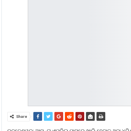
Share
ଭୁବନେଶ୍ୱର: ଆସନ୍ତା ଏପ୍ରିଲ ମାସରେ ଖାଲି ହେବାକୁ ଥିବା ୪ଟି ରା