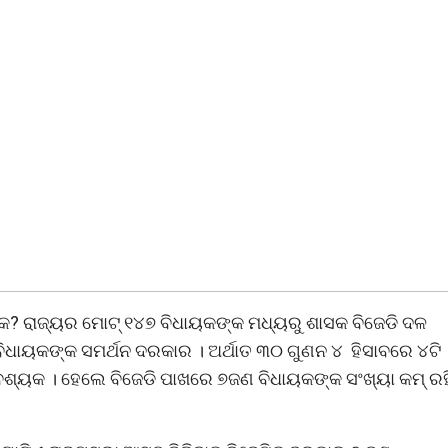
କ? ରାଜ୍ୟର ମୋଟ୍‌ ୧୪୭ ବିଧାୟକଙ୍କ ମଧ୍ୟରୁ ଶାସକ ବିଜେଡି ଦଳ
 ବିଧାୟକଙ୍କ ସମର୍ଥନ ଦରକାର । ଅର୍ଥାତ ୩୦ ଗୁଣନ ୪ ହିସାବରେ ୪ଟି
ଶ୍ୟକ । ହେଲେ ବିଜେଡି ପାଖରେ ୭ଜଣ ବିଧାୟକଙ୍କ ସଂଖ୍ୟା କମ୍‌ ରହ