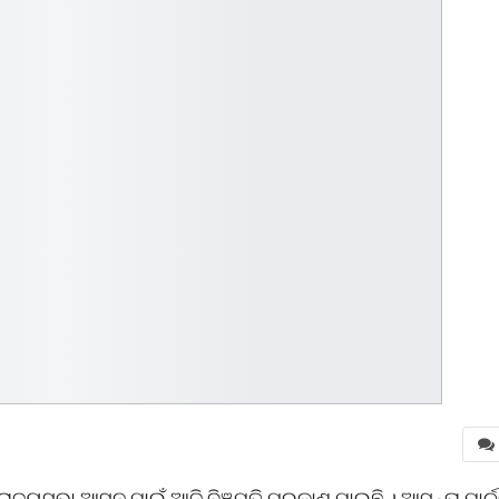
ଜ୍ୟସଭା ଆସନ ପାଇଁ ଆଜି ବିଜ୍ଞପ୍ତି ପ୍ରକାଶ ପାଇଛି । ଆସନ୍ତା ମାର୍ଚ