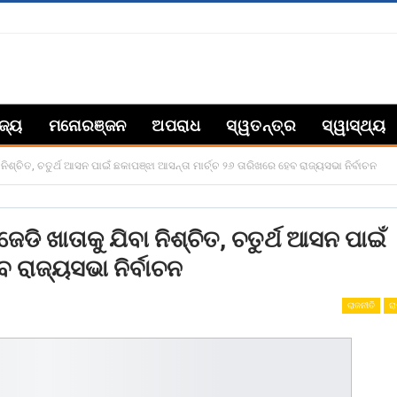
ିଜ୍ୟ
ମନୋରଞ୍ଜନ
ଅପରାଧ
ସ୍ୱତନ୍ତ୍ର
ସ୍ୱାସ୍ଥ୍ୟ
ନିଶ୍ଚିତ, ଚତୁର୍ଥ ଆସନ ପାଇଁ ଛକାପଞ୍ଝା ଆସନ୍ତା ମାର୍ଚ୍ଚ ୨୬ ତାରିଖରେ ହେବ ରାଜ୍ୟସଭା ନିର୍ବାଚନ
ଡି ଖାତାକୁ ଯିବା ନିଶ୍ଚିତ, ଚତୁର୍ଥ ଆସନ ପାଇଁ
ବ ରାଜ୍ୟସଭା ନିର୍ବାଚନ
ରାଜନୀତି
ରା