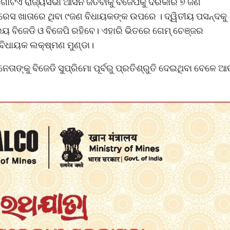
 ଗୋଟିଏ ରାଜ୍ୟସଭା ଆସନ ଜିତିବାକୁ ବିଜେପିକୁ ଦରକାର ୭ ଜଣ
ରେସ ଖାତାରେ ଥିବା ୯ଜଣ ବିଧାୟକଙ୍କ ଉପରେ । ଦ୍ୱିତୀୟ ପସନ୍ଦକୁ
 ବିଜେଡି ଓ ବିଜେପି ରହିବେ। ଏହାରି ଭିତରେ ଗେମ୍‌ ଚେଞ୍ଜର
 ବିଧାୟକ ଲକ୍ଷ୍ମଣ ମୁଣ୍ଡା।
ତାଙ୍କୁ ବିଜେଡି ସୁପ୍ରିମୋ ପୂର୍ବରୁ ପ୍ରତିଶ୍ରୁତି ଦେଇଥିବା ବେଳେ 