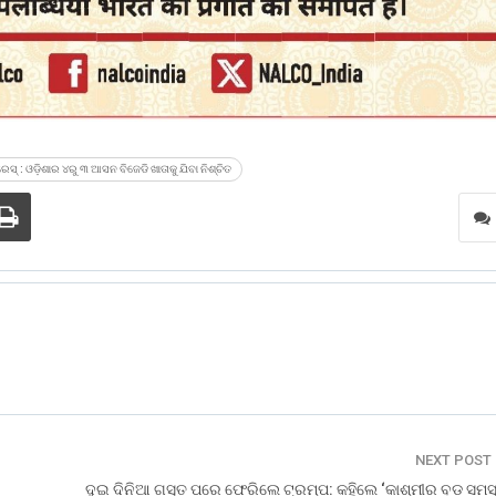
େସ୍ : ଓଡ଼ିଶାର ୪ରୁ ୩ ଆସନ ବିଜେଡି ଖାତାକୁ ଯିବା ନିଶ୍ଚିତ
NEXT POST
ଦୁଇ ଦିନିଆ ଗସ୍ତ ପରେ ଫେରିଲେ ଟ୍ରମ୍ପ: କହିଲେ ‘କାଶ୍ମୀର ବଡ଼ ସମସ୍