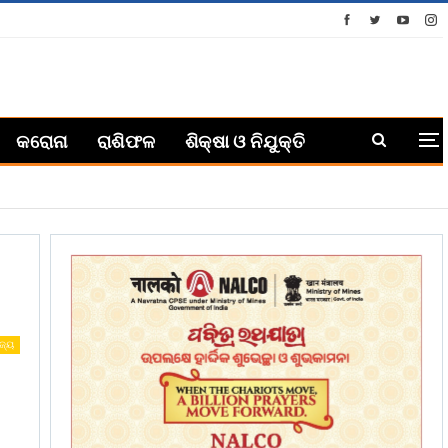
କରୋନା
ରାଶିଫଳ
ଶିକ୍ଷା ଓ ନିଯୁକ୍ତି
ଜ୍ୟ