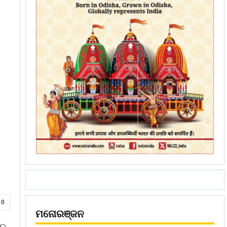
0
ମନୋରଞ୍ଜନ
୍ଚ