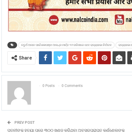
ଚତୁର୍ଥ ଆସନ ପାଇଁ ଛକାପଞ୍ଝା ଆସନ୍ତା ମାର୍ଚ୍ଚ ୨୬ ତାରିଖରେ ହେବ ରାଜ୍ୟସଭା ନିର୍ବାଚନ
ରାଜ୍ୟସଭା ର
Share
0 Posts
0 Comments
PREV POST
ପତ୍ନୀଙ୍କୁ ହତ୍ୟା ପରେ ୩୦୦ ଖଣ୍ଡ କରିଥିବା ଅବସରପ୍ରାପ୍ତ କର୍ଣ୍ଣେଲଙ୍କୁ