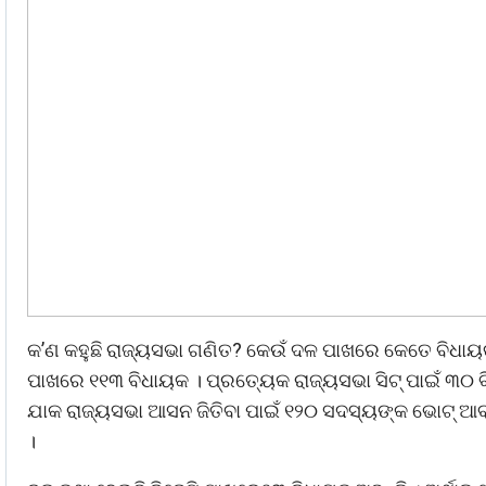
କ’ଣ କହୁଛି ରାଜ୍ୟସଭା ଗଣିତ? କେଉଁ ଦଳ ପାଖରେ କେତେ ବିଧାୟ
ପାଖରେ ୧୧୩ ବିଧାୟକ । ପ୍ରତ୍ୟେକ ରାଜ୍ୟସଭା ସିଟ୍‌ ପାଇଁ ୩୦
ଯାକ ରାଜ୍ୟସଭା ଆସନ ଜିତିବା ପାଇଁ ୧୨୦ ସଦସ୍ୟଙ୍କ ଭୋଟ୍‌ ଆବ
।