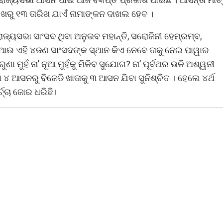
ାରିଖରୁ ୧୩ ତାରିଖ ଯାଏଁ ନାମାଙ୍କନ ଦାଖଲ ହେବ ।
ଜ୍ୟସଭା ସାଂସଦ ଥିବା ଅନୁଭବ ମହାନ୍ତି, ସରୋଜିନୀ ହେମ୍ରମ୍ବ,
 । ଆଉ ଏହି ୪ଜଣ ସାଂସଦଙ୍କ ସ୍ଥାନ କିଏ ନେବେ ତାକୁ ନେଇ ପାୱାର
 ମୁହଁ ନା’ ନୂଆ ମୁହଁକୁ ମିଳିବ ସୁଯୋଗ? ନା’ ପୂର୍ବଥର ଭଳି ଅଶ୍ୱନୀ
ା ୪ ଆସନରୁ ବିଜେଡି ଖାତାକୁ ୩ ଆସନ ଯିବା ସୁନିଶ୍ଚିତ । ହେଲେ ୪ର୍ଥ
ଚ୍ଚା ଜୋର ଧରିଛି।