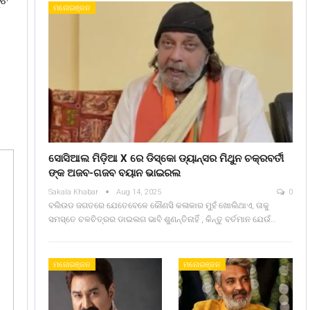
ମନୋରଞ୍ଜନ
ସୋସିଆଲ ମିଡ଼ିଆ X ରେ ଡିସ୍କୋ ଡ୍ୟାନ୍ସର ମିଥୁନ ଚକ୍ରବର୍ତୀ
ଙ୍କ ଅଜବ-ଗଜବ ବୟାନ ଭାଇରଲ
Sakala Khabar
Aug 14, 2025
0
ବଲିଉଡ ଜଗତରେ ଯେତେବେଳେ କୌଣସି କଳାକାର ମୁହଁ ଖୋଲିଥାଏ, ତାକୁ
ସମସ୍ତେ ଚଳଚିତ୍ରର ଡାଇଲଗ ଭାବି ଶୁଣନ୍ତିନାହିଁ , କିନ୍ତୁ ବର୍ତମାନ ଯେଉଁ…
ମନୋରଞ୍ଜନ
ମନୋରଞ୍ଜନ