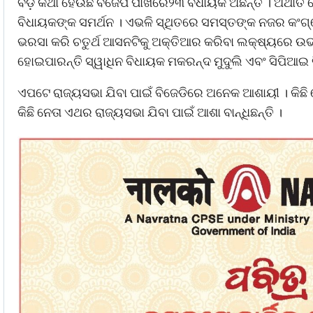
ବଡ଼ କଥା ହେଉଛି ବିଜେପି ପାଖରେ୨୩ ବିଧାୟକ ଅଛନ୍ତି । ଅର୍ଥାତ
ବିଧାୟକଙ୍କ ସମର୍ଥନ । ଏଭଳି ସ୍ଥିତରେ ସମସ୍ତଙ୍କ ନଜର କଂଗ୍
ଭରସା କରି ଚତୁର୍ଥ ଆସନଟିକୁ ଅକ୍ତିଆର କରିବା ଲକ୍ଷ୍ୟରେ ଉଭୟ
ହୋଇପାରନ୍ତି ସ୍ୱାଧିନ ବିଧାୟକ ମକରନ୍ଦ ମୁଦୁଲି ଏବଂ ସିପିଆଇ
ଏପଟେ ରାଜ୍ୟସଭା ଯିବା ପାଇଁ ବିଜେଡିରେ ଅନେକ ଆଶାୟୀ । କିଛି ନେ
କିଛି ନେତା ଏଥର ରାଜ୍ୟସଭା ଯିବା ପାଇଁ ଆଶା ବାନ୍ଧିଛନ୍ତି ।