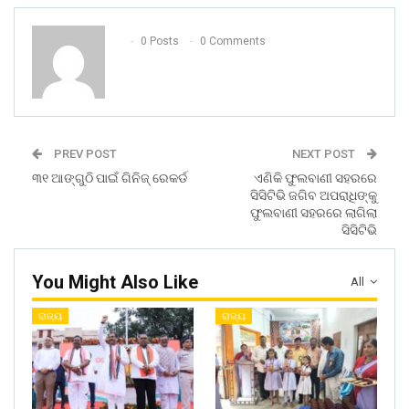
0 Posts
0 Comments
PREV POST
NEXT POST
୩୧ ଆଙ୍ଗୁଠି ପାଇଁ ଗିନିଜ୍‌ ରେକର୍ଡ
ଏଣିକି ଫୁଲବାଣୀ ସହରରେ
ସିସିଟିଭି ଜଗିବ ଅପରାଧିଙ୍କୁ
ଫୁଲବାଣୀ ସହରରେ ଲାଗିଲା
ସିସିଟିଭି
You Might Also Like
All
ରାଜ୍ୟ
ରାଜ୍ୟ