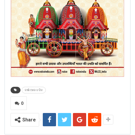
ବର୍ଷା ଆଉ ୪ ଦିନ
0
Share