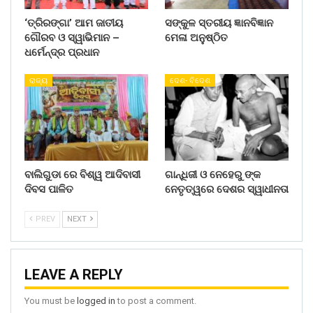
‘ତ୍ରିରଙ୍ଗା’ ଆମ ଜାତୀୟ
ସଙ୍କୁଳ ସ୍ତରୀୟ ଜ୍ଞାନବିଜ୍ଞାନ
ଗୌରବ ଓ ସ୍ୱାଭିମାନ –
ମେଳା ଅନୁଷ୍ଠିତ
ଧର୍ମେନ୍ଦ୍ର ପ୍ରଧାନ
ରାଜ୍ୟ
ଦେଶ- ବିଦେଶ
ବାଲିଗୁଡା ରେ ବିଶ୍ୱ ଆଦିବାସୀ
ଗାନ୍ଧିଜୀ ଓ ନେହେରୁ ଙ୍କ
ଦିବସ ପାଳିତ
ନେତୃତ୍ୱରେ ଦେଶର ସ୍ୱାଧୀନତା
PREV
NEXT
LEAVE A REPLY
You must be
logged in
to post a comment.