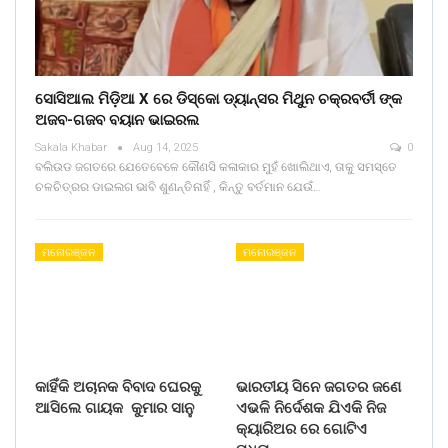
ସୋସିଆଲ ମିଡ଼ିଆ X ରେ ଡିସ୍କୋ ଡ୍ୟାନ୍ସର ମିଥୁନ ଚକ୍ରବର୍ତୀ ଙ୍କ
ଅଜବ-ଗଜବ ବୟାନ ଭାଇରଲ
Sakala Khabar
Aug 14, 2025
0
ବଲିଉଡ ଜଗତରେ ଯେତେବେଳେ କୌଣସି କଳାକାର ମୁହଁ ଖୋଲିଥାଏ, ତାକୁ ସମସ୍ତେ
ଚଳଚିତ୍ରର ଡାଇଲଗ ଭାବି ଶୁଣନ୍ତିନାହିଁ , କିନ୍ତୁ ବର୍ତମାନ ଯେଉଁ…
ମନୋରଞ୍ଜନ
ମନୋରଞ୍ଜନ
କାହିଁକି ଅଚାନକ ବିବାଦ ଘେରକୁ
ଭାରତୀୟ ସିନେ ଜଗତର ଜଣେ
ଆସିଲେ ଗାୟକ କୁମାର ସାନୁ
ଏଭଳି ନିର୍ଦେଶକ ଯିଏକି ନିଜ
କ୍ୟାରିଅର ରେ ଗୋଟିଏ