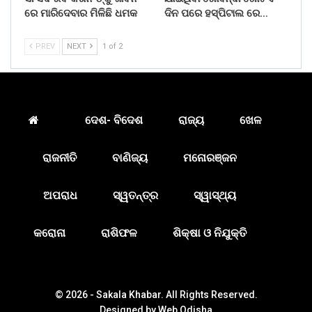
ରେ ମାରିଦେବାର ମିଳିଛି ଧମକ
ଦିନ ପରେ ହସ୍ପିଟାଲ ରେ…
PREV
NEXT
1 of 2
ଦେଶ- ବିଦେଶ
ରାଜ୍ୟ
ଖେଳ
ରାଜନୀତି
ବାଣିଜ୍ୟ
ମନୋରଞ୍ଜନ
ଅପରାଧ
ସ୍ୱତନ୍ତ୍ର
ସ୍ୱାସ୍ଥ୍ୟ
କରୋନା
ରାଶିଫଳ
ଶିକ୍ଷା ଓ ନିଯୁକ୍ତି
© 2026 - Sakala Khabar. All Rights Reserved.
Designed by
Web Odisha