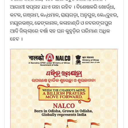
ଆଗାମୀ ସପ୍ତାହ ଯାଏ ତାହା ରହିବ । ବିଶେଷକରି ଖୋର୍ଦ୍ଧା,
କଟକ, ଗଞ୍ଜାମ, କନ୍ଧମାଳ, ରାୟଗଡ଼ା, ଅନୁଗୁଳ, କେନ୍ଦୁଝର,
ମୟୂରଭଞ୍ଜ, ଢେଙ୍କାନାଳ, କଳାହାଣ୍ଡି ଓ ନବରଙ୍ଗପୁର
ଆଦି ଜିଲ୍ଲାରେ ବର୍ଷା ସହ ଘନ କୁହୁଡ଼ିର ପରିମାଣ ଅଧିକ
ହେବ ।