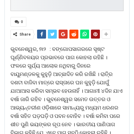
0
Share
ଭୁବନେଶ୍ୱର, ୭ା୨ : ବଙ୍ଗୋପସାଗରରେ ସୃଷ୍ଟ
ଘୂର୍ଣ୍ଣିବଳୟର ପ୍ରଭାବରେ ପାଗ କୋହଲା ରହିଛି ।
ଫଳରେ ସୂର୍ଯ୍ୟ ଆଲୋକ ନଥିବାରୁ ଦିନରେ
ବାୟୁମଣ୍ଡଳକୁ କୁହୁଡ଼ି ଆଚ୍ଛାଦିତ କରି ରଖିଛି । ରାତି୍ର
ଦଶଟା ବାଜିବା ମାତ୍ରେ ରାସ୍ତାରେ ଘନ କୁହୁଡ଼ି ଯୋଗୁଁ
ଯାଆଆସ କରିବା ସମ୍ଭବ ହେଉନାହିଁ । ଆଗାମୀ ୪ଦିନ ଯାଏ
ବର୍ଷା ଜାରି ରହିବ । ଭୁବନେଶ୍ୱର ସମେତ ଉତ୍ତର ଓ
ଆଭ୍ୟନ୍ତରୀଣ ଓଡ଼ିଶାରେ ସାମାନ୍ୟରୁ ମଧ୍ୟମ ଧରଣର
ବର୍ଷା ସହିତ ଘଡ଼ଘଡ଼ି ଓ ପବନ ବୋହିବ । ବର୍ଷା କମିବା ପରେ
ଶୀତ ପୁଣି ଭୟଙ୍କର ରୂପ ନେବ । ଭାରତୀୟ ପାଣିପାଗ
ବିଭାଗ କହିଛି ଯେ, ଏବେ ପାଗ ସବୁଠି କୋହଲା ରହିଛି ।