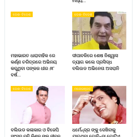
ମଧ୍ୟ…
ଦେଶ- ବିଦେଶ
ଦେଶ- ବିଦେଶ
ମହାଭାରତ ଧାରାବାହିକ ରେ
ଦୀପାବଳିରେ ଶେଷ ନିଶ୍ୱାସ
କର୍ଣ୍ଣ ଚରିତ୍ରରେ ଅଭିନୟ
ତ୍ୟାଗ କଲେ ପ୍ରସିଦ୍ଧ
କରୁଥିବା ପଙ୍କଜ ଧୀର ୬୮
ବଲିଉଡ ଅଭିନେତା ଅସରାନି
ବର୍ଷ…
ଦେଶ- ବିଦେଶ
ମନୋରଞ୍ଜନ
ବଲିଉଡ କଳାକାର ଓ ବିଜେପି
ଧର୍ମେନ୍ଦ୍ର ଙ୍କୁ ଦେଖିବାକୁ
ସାଂସଦ ରବି କିଶନ ଙ୍କୁ ଜୀବନ
ଯାଇଥିବା ଗୋବିନ୍ଦା ଗୋଟିଏ