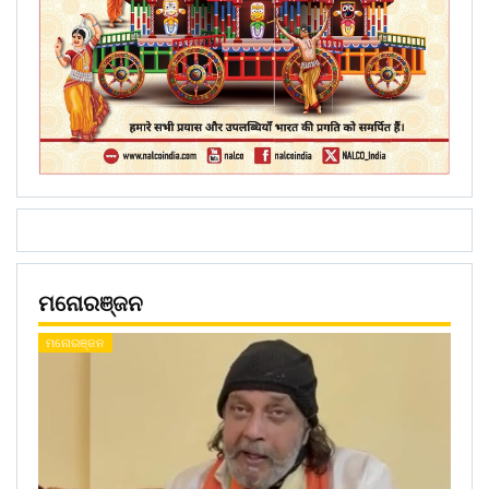
ମନୋରଞ୍ଜନ
ମନୋରଞ୍ଜନ