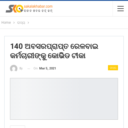
Home
ରାଜ୍ୟ
140 ଅବସରପ୍ରାପ୍ତ ରେଳବାଇ
କର୍ମଚାରୀଙ୍କୁ କୋଭିଡ ଟୀକା
ରାଜ୍ୟ
On
Mar 5, 2021
By