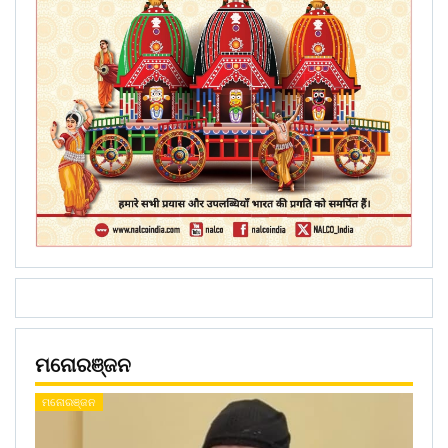
ମନୋରଞ୍ଜନ
ମନୋରଞ୍ଜନ