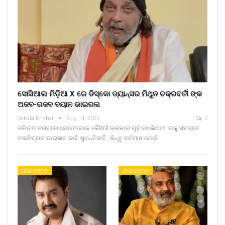
ସୋସିଆଲ ମିଡ଼ିଆ X ରେ ଡିସ୍କୋ ଡ୍ୟାନ୍ସର ମିଥୁନ ଚକ୍ରବର୍ତୀ ଙ୍କ
ଅଜବ-ଗଜବ ବୟାନ ଭାଇରଲ
Sakala Khabar
Aug 14, 2025
0
ବଲିଉଡ ଜଗତରେ ଯେତେବେଳେ କୌଣସି କଳାକାର ମୁହଁ ଖୋଲିଥାଏ, ତାକୁ ସମସ୍ତେ
ଚଳଚିତ୍ରର ଡାଇଲଗ ଭାବି ଶୁଣନ୍ତିନାହିଁ , କିନ୍ତୁ ବର୍ତମାନ ଯେଉଁ…
ମନୋରଞ୍ଜନ
ମନୋରଞ୍ଜନ