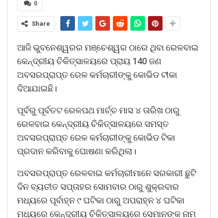
0
Share
ଆଜି ଭୁବନେଶ୍ୱରର ମଞ୍ଚେଶ୍ୱର ଠାରେ ଥିବା ରେଳବାଇ
କେନ୍ଦ୍ରୀୟ ଚିକିତ୍ସାଳୟରେ ପ୍ରାୟ 140 ଜଣ
ଅବସରପ୍ରାପ୍ତ ରେଳ କର୍ମଚାରୀଙ୍କୁ କୋଭିଡ ଟୀକା
ଦିଆଯାଇଛି।
ପୂର୍ବରୁ ପୂର୍ବତଟ ରେଳପଥ ମାର୍ଚ୍ଚ ମାସ ୪ ତାରିଖ ଠାରୁ
ରେଳବାଇ କେନ୍ଦ୍ରୀୟ ଚିକିତ୍ସାଳୟରେ ସମସ୍ତ
ଅବସରପ୍ରାପ୍ତ ରେଳ କର୍ମଚାରୀଙ୍କୁ କୋଭିଡ ଟିକା
ପ୍ରଦାନ କରିବାକୁ ଘୋଷଣା କରିଥିଲା।
ଅବସରପ୍ରାପ୍ତ ରେଳବାଇ କର୍ମଚାରୀମାନେ ସରକାରୀ ଛୁଟି
ଦିନ ବ୍ୟତୀତ ସପ୍ତାହର ସୋମବାର ଠାରୁ ଶୁକ୍ରବାର
ମଧ୍ୟରେ ପୂର୍ବାହ୍ନ ୯ ଘଟିକା ଠାରୁ ଅପରାହ୍ନ ୪ ଘଟିକା
ମଧ୍ୟରେ କେନ୍ଦ୍ରୀୟ ଚିକିତ୍ସାଳୟରେ ସେମାନଙ୍କ ନାମ