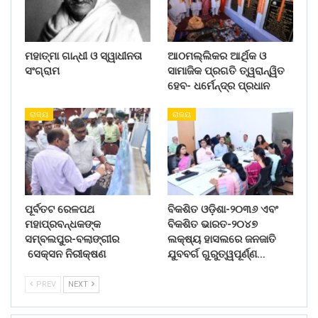
ମହାତ୍ମା ଗାନ୍ଧୀ ଓ ସ୍ୱାଧୀନତା
ଆଠମଲ୍ଲିକର ଆର୍ଥିକ ଓ
ସଂଗ୍ରାମ
ସାମାଜିକ ପ୍ରଗତି ତ୍ୱରାନ୍ୱିତ
ହେବ- ଧର୍ମେନ୍ଦ୍ର ପ୍ରଧାନ
ରାଜ୍ୟ
ରାଜ୍ୟ
ପୂର୍ବତଟ ରେଳପଥ
ବିକଶିତ ଓଡ଼ିଶା-୨୦୩୬ ଏବଂ
ମହାପ୍ରବନ୍ଧକଙ୍କ
ବିକଶିତ ଭାରତ-୨୦୪୭
ସମ୍ବଲପୁର-ବଲାଙ୍ଗୀର
ଲକ୍ଷ୍ୟ ହାସଲରେ ଜନଜାତି
ସେକ୍ସନ ନିରୀକ୍ଷଣ
ଯୁବବର୍ଗ ଗୁରୁତ୍ୱପୂର୍ଣ୍ଣ…
PREV
NEXT