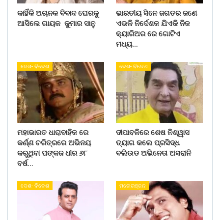
କାହିଁକି ଅଚାନକ ବିବାଦ ଘେରକୁ
ଭାରତୀୟ ସିନେ ଜଗତର ଜଣେ
ଆସିଲେ ଗାୟକ କୁମାର ସାନୁ
ଏଭଳି ନିର୍ଦେଶକ ଯିଏକି ନିଜ
କ୍ୟାରିଅର ରେ ଗୋଟିଏ
ମଧ୍ୟ…
ଦେଶ- ବିଦେଶ
ଦେଶ- ବିଦେଶ
ମହାଭାରତ ଧାରାବାହିକ ରେ
ଦୀପାବଳିରେ ଶେଷ ନିଶ୍ୱାସ
କର୍ଣ୍ଣ ଚରିତ୍ରରେ ଅଭିନୟ
ତ୍ୟାଗ କଲେ ପ୍ରସିଦ୍ଧ
କରୁଥିବା ପଙ୍କଜ ଧୀର ୬୮
ବଲିଉଡ ଅଭିନେତା ଅସରାନି
ବର୍ଷ…
ଦେଶ- ବିଦେଶ
ମନୋରଞ୍ଜନ