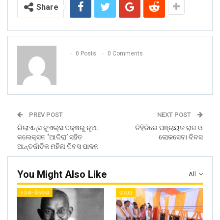
Share
0 Posts
0 Comments
PREV POST
NEXT POST
ରିଲାଏନ୍ସ ଜୁଏଲ୍‌ସ ପକ୍ଷରୁ ନୂଆ
ତିହିଡିରେ ପଞ୍ଚାୟତ ରାଜ ଓ
କଲେକ୍ସନ ‘ଆଦିରା’ ସହିତ
ଲୋକସେବା ଦିବସ
ଆନ୍ତର୍ଜାତିକ ମହିଳା ଦିବସ ପାଳନ
You Might Also Like
All
ଦେଶ- ବିଦେଶ
ରାଜ୍ୟ