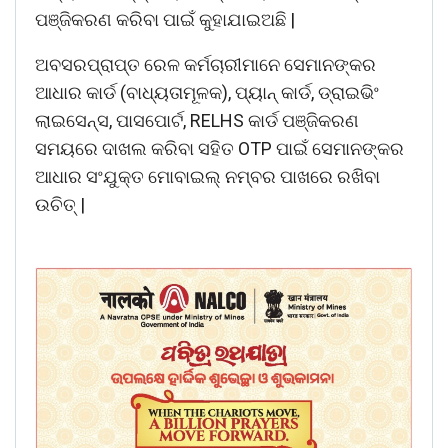
ପଞ୍ଜିକରଣ କରିବା ପାଇଁ କୁହାଯାଇଅଛି |
ଅବସରପ୍ରାପ୍ତ ରେଳ କର୍ମଚାରୀମାନେ ସେମାନଙ୍କର
ଆଧାର କାର୍ଡ (ବାଧ୍ୟତାମୂଳକ), ପ୍ୟାନ୍ କାର୍ଡ, ଡ୍ରାଇଭିଂ
ଲାଇସେନ୍ସ, ପାସପୋର୍ଟ, RELHS କାର୍ଡ ପଞ୍ଜିକରଣ
ସମୟରେ ଦାଖଲ କରିବା ସହିତ OTP ପାଇଁ ସେମାନଙ୍କର
ଆଧାର ସଂଯୁକ୍ତ ମୋବାଇଲ୍ ନମ୍ବର ପାଖରେ ରଖିବା
ଉଚିତ୍ |