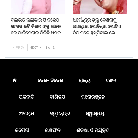
ବଲିଉଡ କଳାକାର ଓ ବିଜେପି
ଧର୍ମେନ୍ଦ୍ର ଙ୍କୁ ଦେଖିବାକୁ
ସାଂସଦ ରବି କିଶନ ଙ୍କୁ ଜୀବନ
ଯାଇଥିବା ଗୋବିନ୍ଦା ଗୋଟିଏ
ରେ ମାରିଦେବାର ମିଳିଛି ଧମକ
ଦିନ ପରେ ହସ୍ପିଟାଲ ରେ…
PREV
NEXT
1 of 2
ଦେଶ- ବିଦେଶ
ରାଜ୍ୟ
ଖେଳ
ରାଜନୀତି
ବାଣିଜ୍ୟ
ମନୋରଞ୍ଜନ
ଅପରାଧ
ସ୍ୱତନ୍ତ୍ର
ସ୍ୱାସ୍ଥ୍ୟ
କରୋନା
ରାଶିଫଳ
ଶିକ୍ଷା ଓ ନିଯୁକ୍ତି