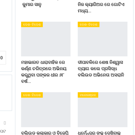
କୁମାର ସାନୁ
ନିଜ କ୍ୟାରିଅର ରେ ଗୋଟିଏ
ମଧ୍ୟ…
ଦେଶ- ବିଦେଶ
ଦେଶ- ବିଦେଶ
0
ମହାଭାରତ ଧାରାବାହିକ ରେ
ଦୀପାବଳିରେ ଶେଷ ନିଶ୍ୱାସ
କର୍ଣ୍ଣ ଚରିତ୍ରରେ ଅଭିନୟ
ତ୍ୟାଗ କଲେ ପ୍ରସିଦ୍ଧ
କରୁଥିବା ପଙ୍କଜ ଧୀର ୬୮
ବଲିଉଡ ଅଭିନେତା ଅସରାନି
ବର୍ଷ…
ଦେଶ- ବିଦେଶ
ମନୋରଞ୍ଜନ
T
ଟପଟ
ବଲିଉଡ କଳାକାର ଓ ବିଜେପି
ଧର୍ମେନ୍ଦ୍ର ଙ୍କୁ ଦେଖିବାକୁ