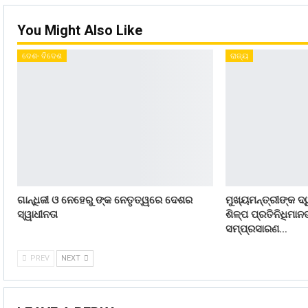
You Might Also Like
ଦେଶ- ବିଦେଶ
ରାଜ୍ୟ
ଗାନ୍ଧିଜୀ ଓ ନେହେରୁ ଙ୍କ ନେତୃତ୍ୱରେ ଦେଶର
ମୁଖ୍ୟମନ୍ତ୍ରୀଙ୍କ ଦ୍
ସ୍ୱାଧୀନତା
ଶିଳ୍ପ ପ୍ରତିନିଧିମା
ସମ୍ପ୍ରସାରଣ…
PREV
NEXT