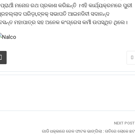
ପ୍ରାର୍ଥୀ ମନୋଜ ରଥ ପ୍ରକାଶ କରିଛନ୍ତି ।ଏହି କାର୍ଯ୍ୟକ୍ରମରେ ପୁରୀ
ରହଲ୍ଲାଦ ପରିଡ଼ା,ବ୍ଳକ୍ ସଭାପତି ଆଇନଜିବୀ ସଦାନନ୍ଦ
,ବସନ୍ତ ମହାପାତ୍ର ସହ ଅନେକ କଂଗ୍ରେସ କର୍ମୀ ଉପସ୍ଥିତ ଥିଲେ।
NEXT POS
ଗାଡି ଧକ୍କାରେ ରେଳ ଫାଟକ ଭାଙ୍ଗିଲା : ତାତିରେ ଲୋକେ ଛ