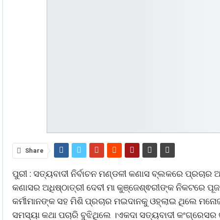
Share
ପୁରୀ : ସତ୍ୟବାଦୀ ନିର୍ବାଚନ ମଣ୍ଡଳୀ କଣାସ ବ୍ଲକରେ ପ୍ରଚା
କଣାସର ଅଧିଷ୍ଠାତ୍ରୀ ଦେବୀ ମା କୁଞ୍ଜେଶ୍ଵରୀଙ୍କ ନିକଟରେ ପୂଜା
କର୍ମୀମାନଙ୍କ ସହ ମିଶି ପ୍ରଚାର ମଇଦାନକୁ ଓହ୍ଲାଇ ଥିଲେ ମନ
ସମସ୍ୟା କଥା ପଚାରି ବୁଝିଥିଲେ ।ଏକଦା ସତ୍ୟବାଦୀ କଂଗ୍ରେସ