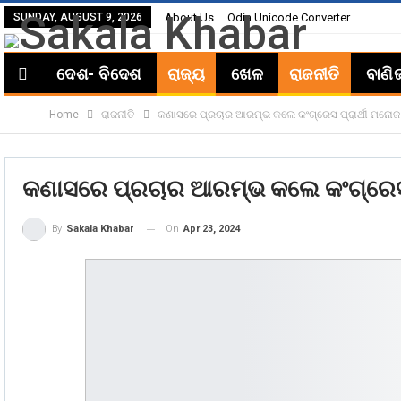
SUNDAY, AUGUST 9, 2026
About Us
Odia Unicode Converter
ଦେଶ- ବିଦେଶ
ରାଜ୍ୟ
ଖେଳ
ରାଜନୀତି
ବାଣି
Home
ରାଜନୀତି
କଣାସରେ ପ୍ରଚାର ଆରମ୍ଭ କଲେ କଂଗ୍ରେସ ପ୍ରାର୍ଥୀ ମନୋଜ
କଣାସରେ ପ୍ରଚାର ଆରମ୍ଭ କଲେ କଂଗ୍ରେସ 
On
Apr 23, 2024
By
Sakala Khabar