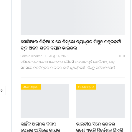
ସୋସିଆଲ ମିଡ଼ିଆ X ରେ ଡିସ୍କୋ ଡ୍ୟାନ୍ସର ମିଥୁନ ଚକ୍ରବର୍ତୀ
ଙ୍କ ଅଜବ-ଗଜବ ବୟାନ ଭାଇରଲ
Sakala Khabar
Aug 14, 2025
0
ବଲିଉଡ ଜଗତରେ ଯେତେବେଳେ କୌଣସି କଳାକାର ମୁହଁ ଖୋଲିଥାଏ, ତାକୁ
ସମସ୍ତେ ଚଳଚିତ୍ରର ଡାଇଲଗ ଭାବି ଶୁଣନ୍ତିନାହିଁ , କିନ୍ତୁ ବର୍ତମାନ ଯେଉଁ…
ମନୋରଞ୍ଜନ
ମନୋରଞ୍ଜନ
0
କାହିଁକି ଅଚାନକ ବିବାଦ
ଭାରତୀୟ ସିନେ ଜଗତର
ଘେରକୁ ଆସିଲେ ଗାୟକ
ଜଣେ ଏଭଳି ନିର୍ଦେଶକ ଯିଏକି