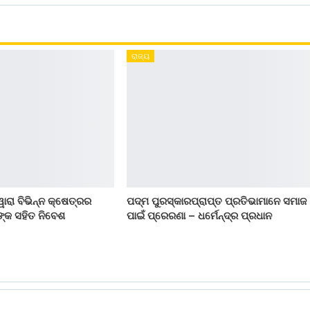
ରାଜ୍ୟ
ୱାରା ବିଭିନ୍ନ କ୍ଷେତ୍ରର
ପଦ୍ମ ପୁରସ୍କାରପ୍ରାପ୍ତ ପ୍ରତିଭାମାନେ ସମାଜ
ନଙ୍କ ସହିତ ନିବେଶ
ପାଇଁ ପ୍ରେରଣା – ଧର୍ମେନ୍ଦ୍ର ପ୍ରଧାନ