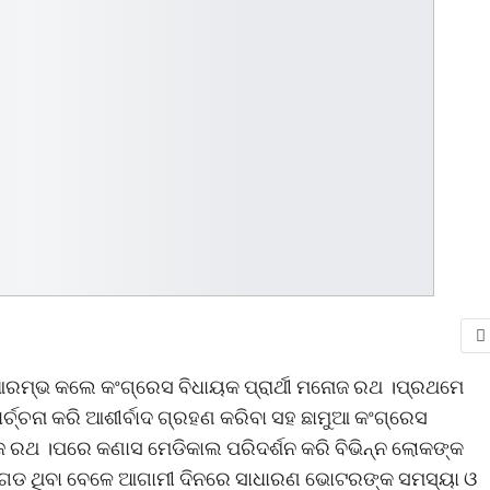
ର ଆରମ୍ଭ କଲେ କଂଗ୍ରେସ ବିଧାୟକ ପ୍ରାର୍ଥୀ ମନୋଜ ରଥ ।ପ୍ରଥମେ
ର୍ଚ୍ଚନା କରି ଆଶୀର୍ବାଦ ଗ୍ରହଣ କରିବା ସହ ଛାମୁଆ କଂଗ୍ରେସ
ୋଜ ରଥ ।ପରେ କଣାସ ମେଡିକାଲ ପରିଦର୍ଶନ କରି ବିଭିନ୍ନ ଲୋକଙ୍କ
ର ଗଡ ଥିବା ବେଳେ ଆଗାମୀ ଦିନରେ ସାଧାରଣ ଭୋଟରଙ୍କ ସମସ୍ୟା ଓ