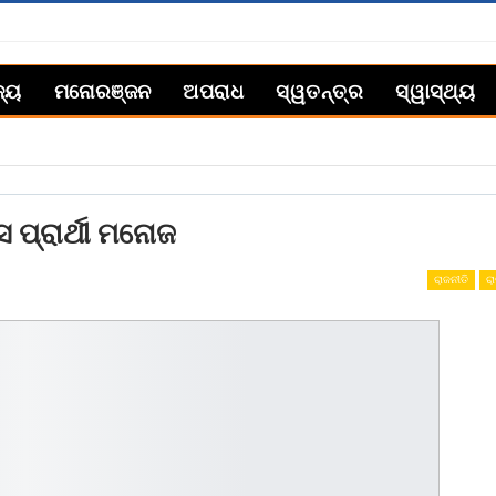
ଜ୍ୟ
ମନୋରଞ୍ଜନ
ଅପରାଧ
ସ୍ୱତନ୍ତ୍ର
ସ୍ୱାସ୍ଥ୍ୟ
ପ୍ରାର୍ଥୀ ମନୋଜ
ରାଜନୀତି
ରା