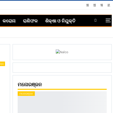
କରୋନା
ରାଶିଫଳ
ଶିକ୍ଷା ଓ ନିଯୁକ୍ତି
ଜ୍ୟ
ମନୋରଞ୍ଜନ
ମନୋରଞ୍ଜନ