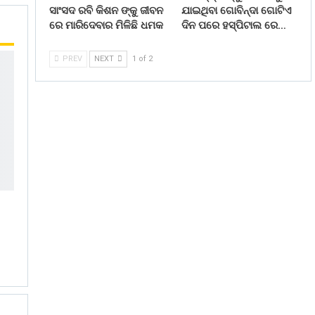
ସାଂସଦ ରବି କିଶନ ଙ୍କୁ ଜୀବନ
ଯାଇଥିବା ଗୋବିନ୍ଦା ଗୋଟିଏ
ରେ ମାରିଦେବାର ମିଳିଛି ଧମକ
ଦିନ ପରେ ହସ୍ପିଟାଲ ରେ…
PREV
NEXT
1 of 2