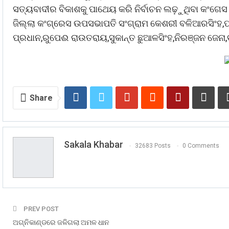
ସତ୍ୟବାଦୀର ବିକାଶକୁ ପାଥେୟ କରି ନିର୍ବାଚନ ଲଢ଼ୁଥିବା କଂଗେସ 
ଜିଲ୍ଲା କଂଗ୍ରେସ ଉପସଭାପତି ସଂଗ୍ରାମ କେଶରୀ ବଳିଆରସିଂହ,ପ୍
ପ୍ରଧାନ,ରୁପେଈ ରାଉତରାୟ,ସୁକାନ୍ତ ଛୁଆଳସିଂହ,ନିରଞ୍ଜନ ଜେନା
Share
Sakala Khabar
32683 Posts
0 Comments
PREV POST
ଅଗ୍ନିକାଣ୍ଡରେ ଜଳିଗଲା ଅମଳ ଧାନ