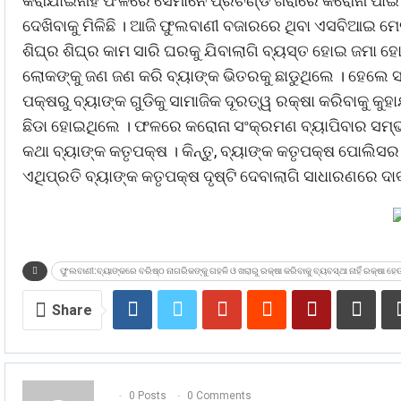
କରାଯାଇନାହିଁ ଫଳରେ ସେମାନେ ପ୍ରଚଣ୍ଡ ଖରାରେ କରୋନା ପାଇଁ 
ଦେଖିବାକୁ ମିଳିଛି । ଆଜି ଫୁଲବାଣୀ ବଜାରରେ ଥିବା ଏସବିଆଇ ମେ
ଶିଘ୍ର ଶିଘ୍ର କାମ ସାରି ଘରକୁ ଯିବାଲାଗି ବ୍ୟସ୍ତ ହୋଇ ଜମା ହ
ଲୋକଙ୍କୁ ଜଣ ଜଣ କରି ବ୍ୟାଙ୍କ ଭିତରକୁ ଛାଡୁଥିଲେ । ହେଲେ ସମ
ପକ୍ଷରୁ ବ୍ୟାଙ୍କ ଗୁଡିକୁ ସାମାଜିକ ଦୂରତ୍ୱ ରକ୍ଷା କରିବାକୁ କୁ
ଛିଡା ହୋଇଥିଲେ । ଫଳରେ କରୋନା ସଂକ୍ରମଣ ବ୍ୟାପିବାର ସମ୍ଭ
କଥା ବ୍ୟାଙ୍କ କତୃପକ୍ଷ । କିନ୍ତୁ, ବ୍ୟାଙ୍କ କତୃପକ୍ଷ ପୋଲି
ଏଥିପ୍ରତି ବ୍ୟାଙ୍କ କତୃପକ୍ଷ ଦୃଷ୍ଟି ଦେବାଲାଗି ସାଧାରଣରେ ଦା
ଫୁଲବାଣୀ:ବ୍ୟାଙ୍କରେ ବରିଷ୍ଠ ନାଗରିକଙ୍କୁ ଗହଳି ଓ ଖରାରୁ ରକ୍ଷା କରିବାକୁ ବ୍ୟବସ୍ଥା ନାହିଁ ରକ୍ଷା ହେଉ
Share
0 Posts
0 Comments