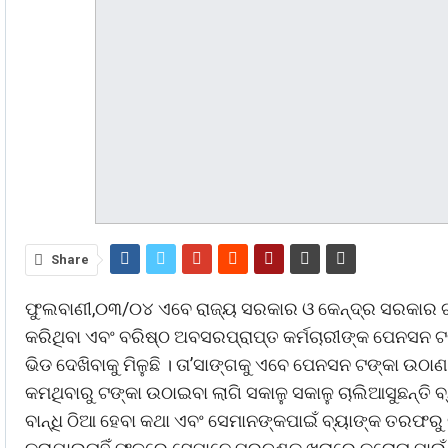
Share
ଫୁଲବାଣୀ,୦୩/୦୪ ଏବେ ରାଜ୍ୟ ସରକାର ଓ କେନ୍ଦ୍ର ସରକାର ଗର
କରିଥିବା ଏବଂ ବରିଷ୍ଠ ଅବସରପ୍ରାପ୍ତ କର୍ମଚାରୀଙ୍କ ପେନସନ ଟ
ଭିଡ ଦେଖିବାକୁ ମିଳୁଛି । ତା’ସାଙ୍ଗକୁ ଏବେ ପେନସନ ଟଙ୍କା ଉଠା
କମଥିବାରୁ ଟଙ୍କା ଉଠାଇବା ଲାଗି ସକାଳୁ ସକାଳୁ ଚାଲିଆସୁଛନ୍ତି ବ
ବାନ୍ଧି ଠିଆ ହେବା କଥା ଏବଂ ସେମାନଙ୍କପାଇଁ ବ୍ୟାଙ୍କ ତରଫରୁ 