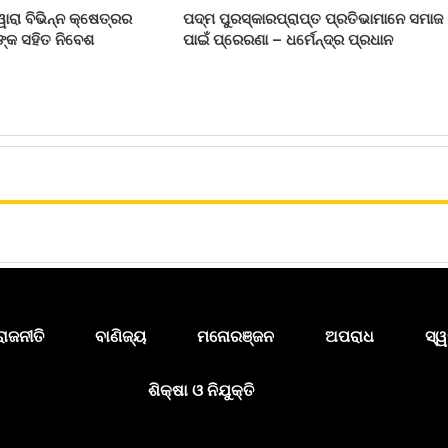
ୱାରା ବିଭିନ୍ନ କ୍ଷେତ୍ରର
ପଦ୍ମ ପୁରସ୍କାରପ୍ରାପ୍ତ ପ୍ରତିଭାମାନେ ସମାଜ
ନଙ୍କ ସହିତ ନିବେଶ
ପାଇଁ ପ୍ରେରଣା – ଧର୍ମେନ୍ଦ୍ର ପ୍ରଧାନ
ରାଜନୀତି
ବାଣିଜ୍ୟ
ମନୋରଞ୍ଜନ
ଅପରାଧ
ସ୍ୱ
ଶିକ୍ଷା ଓ ନିଯୁକ୍ତି