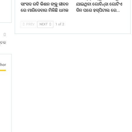
ସାଂସଦ ରବି କିଶନ ଙ୍କୁ ଜୀବନ
ଯାଇଥିବା ଗୋବିନ୍ଦା ଗୋଟିଏ
ରେ ମାରିଦେବାର ମିଳିଛି ଧମକ
ଦିନ ପରେ ହସ୍ପିଟାଲ ରେ…
PREV
NEXT
1 of 2
T
ୁବକ
hor