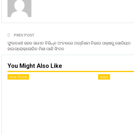
PREV POST
ଫୁଲବାଣୀ ସହର ସମେତ ବିଭିନ୍ନ ଅଂଚଳରେ ଅଗ୍ନିଶମ ବିଭାଗ ପକ୍ଷରୁ ସୋଡିୟମ
ହାଇଡ୍ରୋକ୍ଲୋରିନ ମିଶା ପାଣି ସିଂଚନ
You Might Also Like
ଦେଶ- ବିଦେଶ
ରାଜ୍ୟ