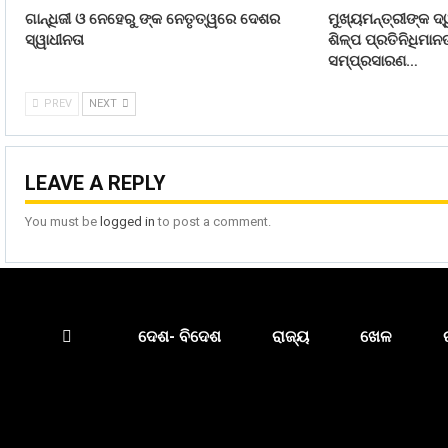
ଗାନ୍ଧିଜୀ ଓ ନେହେରୁ ଙ୍କ ନେତୃତ୍ୱରେ ଦେଶର
ମୁଖ୍ୟମନ୍ତ୍ରୀଙ୍କ ଦ୍
ସ୍ୱାଧୀନତା
ଶିଳ୍ପ ପ୍ରତିନିଧିମା
ସମ୍ପ୍ରସାରଣ…
PREV
NEXT
LEAVE A REPLY
You must be
logged in
to post a comment.
ଦେଶ- ବିଦେଶ
ରାଜ୍ୟ
ଖେଳ