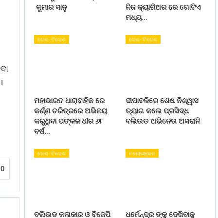
କୁମାର ସାନୁ
ନିଜ କ୍ୟାରିଅର ରେ ଗୋଟିଏ
ମଧ୍ୟ…
ଦେଶ- ବିଦେଶ
ଦେଶ- ବିଦେଶ
ବା
।
ମହାଭାରତ ଧାରାବାହିକ ରେ
ଦୀପାବଳିରେ ଶେଷ ନିଶ୍ୱାସ
କର୍ଣ୍ଣ ଚରିତ୍ରରେ ଅଭିନୟ
ତ୍ୟାଗ କଲେ ପ୍ରସିଦ୍ଧ
କରୁଥିବା ପଙ୍କଜ ଧୀର ୬୮
ବଲିଉଡ ଅଭିନେତା ଅସରାନି
ବର୍ଷ…
ଦେଶ- ବିଦେଶ
ମନୋରଞ୍ଜନ
0
ବଲିଉଡ କଳାକାର ଓ ବିଜେପି
ଧର୍ମେନ୍ଦ୍ର ଙ୍କୁ ଦେଖିବାକୁ