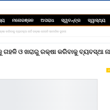
ଜ୍ୟ
ମନୋରଞ୍ଜନ
ଅପରାଧ
ସ୍ୱତନ୍ତ୍ର
ସ୍ୱାସ୍ଥ୍ୟ
ଷା କରିବାକୁ ବ୍ୟବସ୍ଥା ନାହିଁ ରକ୍ଷା ହେଉନି ସାମାଜିକ ଦୁରତା
ଗହଳି ଓ ଖରାରୁ ରକ୍ଷା କରିବାକୁ ବ୍ୟବସ୍ଥା ନାହ
ରା