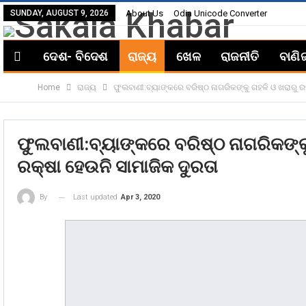
SUNDAY, AUGUST 9, 2026
About Us
Odia Unicode Converter
ଦେଶ- ବିଦେଶ
ରାଜ୍ୟ
ଖେଳ
ରାଜନୀତି
ବାଣି
Home
ରାଜ୍ୟ
ଫୁଲବାଣୀ:ବ୍ୟାଙ୍କରେ ବରିଷ୍ଠ ନାଗରିକଙ୍କୁ ଗହଳି ଓ ଖରାରୁ ରକ୍
ଫୁଲବାଣୀ:ବ୍ୟାଙ୍କରେ ବରିଷ୍ଠ ନାଗରିକଙ୍କୁ 
ରକ୍ଷା ହେଉନି ସାମାଜିକ ଦୁରତା
Last updated
Apr 3, 2020
By