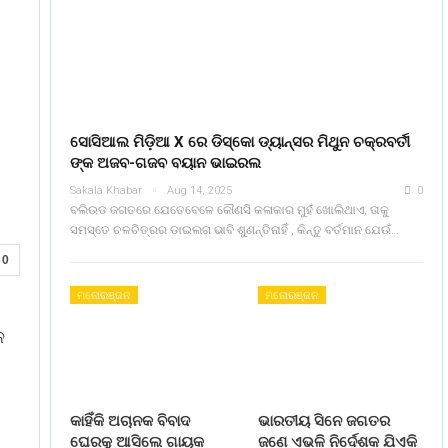
ସୋସିଆଲ ମିଡ଼ିଆ X ରେ ଡିସ୍କୋ ଡ୍ୟାନ୍ସର ମିଥୁନ ଚକ୍ରବର୍ତୀ
ଙ୍କ ଅଜବ-ଗଜବ ବୟାନ ଭାଇରଲ
Sakala Khabar
Aug 14, 2025
0
ବଲିଉଡ ଜଗତରେ ଯେତେବେଳେ କୌଣସି କଳାକାର ମୁହଁ ଖୋଲିଥାଏ, ତାକୁ
ସମସ୍ତେ ଚଳଚିତ୍ରର ଡାଇଲଗ ଭାବି ଶୁଣନ୍ତିନାହିଁ , କିନ୍ତୁ ବର୍ତମାନ ଯେଉଁ…
0
ମନୋରଞ୍ଜନ
ମନୋରଞ୍ଜନ
ଳ
କାହିଁକି ଅଚାନକ ବିବାଦ
ଭାରତୀୟ ସିନେ ଜଗତର
ଘେରକୁ ଆସିଲେ ଗାୟକ
ଜଣେ ଏଭଳି ନିର୍ଦେଶକ ଯିଏକି