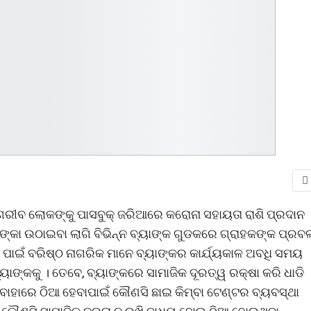
ୀବ ଲୋକଙ୍କୁ ପାସବୁକ୍ ଜରିଆରେ କରୋନା ସହାୟତା ରାଶି ପ୍ରଦାନ
ଙ୍କା ଉଠାଇବା ଲାଗି ବିଭିନ୍ନ ବ୍ୟାଙ୍କ ଗୁଡକରେ ଗ୍ରାହକଙ୍କ ପ୍ରବ
ଣ ପାଇଁ ବରିଷ୍ଠ ନାଗରିକ ମାନେ ବ୍ୟାଙ୍କର କାର୍ଯ୍ୟକାଳ ଅବଧି ସମୟ
୍ୟାଙ୍କକୁ । ତେବେ, ବ୍ୟାଙ୍କରେ ସାମାଜିକ ଦୂରତ୍ୱ ରକ୍ଷା କରି ଧାଡି
ବାହାରେ ଠିଆ ହେବାପାଇଁ କୌଣସି ଛାଇ କିମ୍ବା ଟେଣ୍ଟର ବ୍ୟବସ୍ଥା