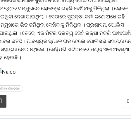
କୌଣସି ସାମାଜିକ ଦୁରତା ନ ରଖି ବାଧ୍ୟ ହୋଇ ଠିଆ ହୋଇଥିବା
ନ ବ୍ରାଂଚ ସମ୍ମୁଖରେ ଲୋକଙ୍କ ଗହଳି ଦେଖିବାକୁ ମିଳିଥିଲା । ଲୋକେ
ୋଇଥିବା ଦେଖାଯାଇଥିଲା । ସେଠାରେ ସୁରକ୍ଷା କର୍ମୀ ଜଣେ ଅଧେ ରହି
୍ମୁଖରେ ଭିଡ ଜମିଥିବା ଦେଖିବାକୁ ମିଳିଥିଲା । ପ୍ରଶାସନ, ପୋଲିସ
ହାଯାଇଥିଲା । ତେବେ, ଏକ ମିଟର ଦୂରତ୍ୱ କେହି ରକ୍ଷା ନକରି ପାଖାପାଖି
ାବନା ରହିଛି । ଆବଶ୍ୟକ ସ୍ଥଳେ ଭିଡ ହେଲେ ପୋଲିସର ସହାୟତା ନେ
ସର ସହାୟତା ନେଇ ନଥିଲେ । ସେହିପରି ଏଟିଏମରେ ମଧ୍ୟ ଏକା ଅବସ୍ଥା 
ବୀ ହେଉଛି ।
ନି ସାମାଜିକ ଦୁରତା