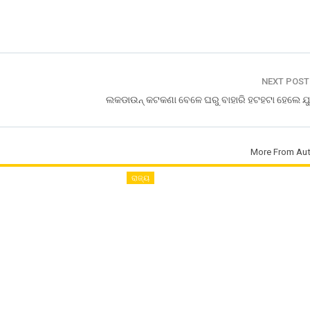
NEXT POS
ଲକଡାଉନ୍ କଟକଣା ବେଳେ ଘରୁ ବାହାରି ହଟହଟା ହେଲେ ଯ
More From Aut
ରାଜ୍ୟ