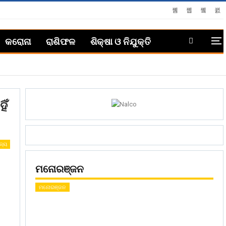
କରୋନା
ରାଶିଫଳ
ଶିକ୍ଷା ଓ ନିଯୁକ୍ତି
ିଁ
ଜ୍ୟ
ମନୋରଞ୍ଜନ
ମନୋରଞ୍ଜନ