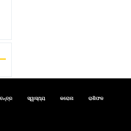
ତନ୍ତ୍ର
ସ୍ୱାସ୍ଥ୍ୟ
କରୋନା
ରାଶିଫଳ