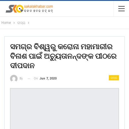
Home
ରାଜ୍ୟ
ସମଗ୍ର ବିଶ୍ୱରୁ କରୋନା ମହାମାରୀର
ବିନାଶ ପାଇଁ ଅଚୁ୍ୟତାନନ୍ଦଙ୍କ ପୀଠରେ
ଦୀପଦାନ
ରାଜ୍ୟ
On
Jun 7, 2020
By