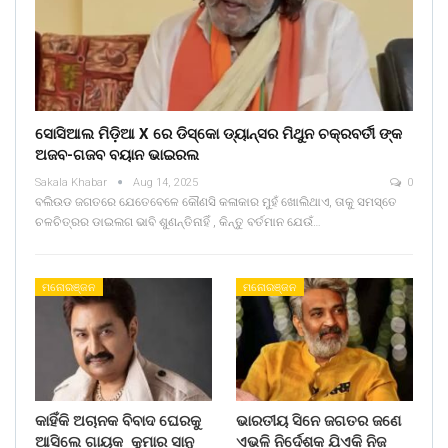
ସୋସିଆଲ ମିଡ଼ିଆ X ରେ ଡିସ୍କୋ ଡ୍ୟାନ୍ସର ମିଥୁନ ଚକ୍ରବର୍ତୀ ଙ୍କ
ଅଜବ-ଗଜବ ବୟାନ ଭାଇରଲ
Sakala Khabar
Aug 14, 2025
0
ବଲିଉଡ ଜଗତରେ ଯେତେବେଳେ କୌଣସି କଳାକାର ମୁହଁ ଖୋଲିଥାଏ, ତାକୁ ସମସ୍ତେ
ଚଳଚିତ୍ରର ଡାଇଲଗ ଭାବି ଶୁଣନ୍ତିନାହିଁ , କିନ୍ତୁ ବର୍ତମାନ ଯେଉଁ…
ମନୋରଞ୍ଜନ
ମନୋରଞ୍ଜନ
କାହିଁକି ଅଚାନକ ବିବାଦ ଘେରକୁ
ଭାରତୀୟ ସିନେ ଜଗତର ଜଣେ
ଆସିଲେ ଗାୟକ କୁମାର ସାନୁ
ଏଭଳି ନିର୍ଦେଶକ ଯିଏକି ନିଜ