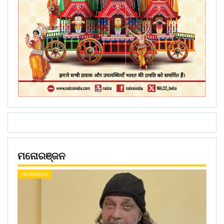
ମନୋରଞ୍ଜନ
ମନୋରଞ୍ଜନ