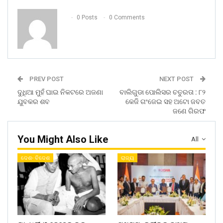
0 Posts
0 Comments
PREV POST
NEXT POST
ଦୁଧିଆ ମୁହଁ ଘାଇ ନିକଟରେ ଅଜଣା
ବାଲିଗୁଡା ପୋଲିସର ଚତୁରତା : ୮୨
ଯୁବକର ଶବ
କେଜି ଗଂଜେଇ ସହ ଅଟୋ ଜବତ
ଜଣେ ଗିରଫ
You Might Also Like
All
ଦେଶ- ବିଦେଶ
ରାଜ୍ୟ