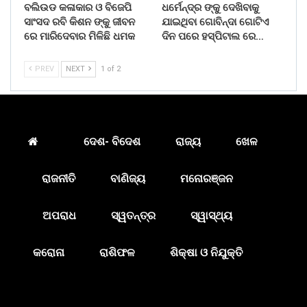
ବଲିଉଡ କଳାକାର ଓ ବିଜେପି
ଧର୍ମେନ୍ଦ୍ର ଙ୍କୁ ଦେଖିବାକୁ
ସାଂସଦ ରବି କିଶନ ଙ୍କୁ ଜୀବନ
ଯାଇଥିବା ଗୋବିନ୍ଦା ଗୋଟିଏ
ରେ ମାରିଦେବାର ମିଳିଛି ଧମକ
ଦିନ ପରେ ହସ୍ପିଟାଲ ରେ…
PREV
NEXT
1 of 2
ଦେଶ- ବିଦେଶ
ରାଜ୍ୟ
ଖେଳ
ରାଜନୀତି
ବାଣିଜ୍ୟ
ମନୋରଞ୍ଜନ
ଅପରାଧ
ସ୍ୱତନ୍ତ୍ର
ସ୍ୱାସ୍ଥ୍ୟ
କରୋନା
ରାଶିଫଳ
ଶିକ୍ଷା ଓ ନିଯୁକ୍ତି