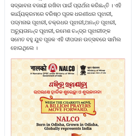
ସଦ୍ଭାବନା ବଜାୟୀ ରଖିବା ପାଇଁ ପ୍ରାର୍ଥନା କରିଛନ୍ତି । ଏହି
କାର୍ଯ୍ୟକ୍ରମରେ ବରିଷ୍ଠ ପୂଜକ ଧରଣୀଧର ପୂଝାରୀ,
ପଦ୍ମନାଭ ପୂଝାରୀ, ଚକ୍ରଧର ପୂଝାରୀ,ଅନନ୍ତ ପୂଝାରୀ,
ଅଚୁ୍ୟତାନନ୍ଦ ପୂଝାରୀ, ରମେଶ ଚନ୍ଦ୍ର ପୂଝାରୀଙ୍କ
ସମେତ ବହୁ ଯୁବ ପୂଜକ ଏହି ଦୀପଦାନ ଉତ୍ସବରେ ସାମିଲ
ହୋଇଥିଲେ ।