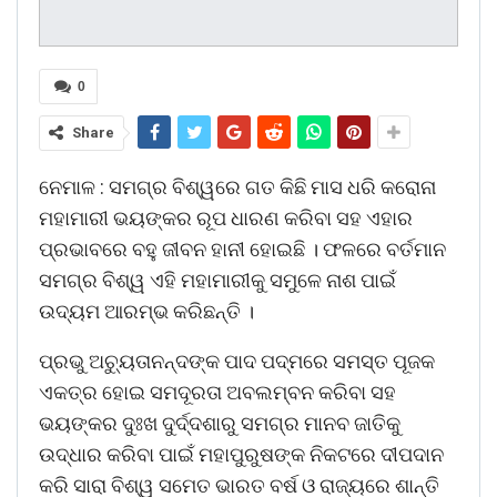
0
Share
ନେମାଳ : ସମଗ୍ର ବିଶ୍ୱରେ ଗତ କିଛି ମାସ ଧରି କରୋନା
ମହାମାରୀ ଭୟଙ୍କର ରୂପ ଧାରଣ କରିବା ସହ ଏହାର
ପ୍ରଭାବରେ ବହୁ ଜୀବନ ହାନୀ ହୋଇଛି । ଫଳରେ ବର୍ତମାନ
ସମଗ୍ର ବିଶ୍ୱ ଏହି ମହାମାରୀକୁ ସମୁଳେ ନାଶ ପାଇଁ
ଉଦ୍ୟମ ଆରମ୍ଭ କରିଛନ୍ତି ।
ପ୍ରଭୁ ଅଚୁ୍ୟତାନନ୍ଦଙ୍କ ପାଦ ପଦ୍ମରେ ସମସ୍ତ ପୂଜକ
ଏକତ୍ର ହୋଇ ସମଦୂରତା ଅବଲମ୍ବନ କରିବା ସହ
ଭୟଙ୍କର ଦୁଃଖ ଦୁର୍ଦ୍ଦଶାରୁ ସମଗ୍ର ମାନବ ଜାତିକୁ
ଉଦ୍ଧାର କରିବା ପାଇଁ ମହାପୁରୁଷଙ୍କ ନିକଟରେ ଦୀପଦାନ
କରି ସାରା ବିଶ୍ୱ ସମେତ ଭାରତ ବର୍ଷ ଓ ରାଜ୍ୟରେ ଶାନ୍ତି