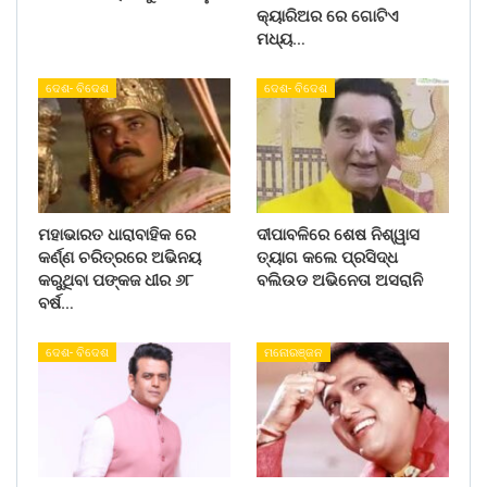
କ୍ୟାରିଅର ରେ ଗୋଟିଏ
ମଧ୍ୟ…
ଦେଶ- ବିଦେଶ
ଦେଶ- ବିଦେଶ
ମହାଭାରତ ଧାରାବାହିକ ରେ
ଦୀପାବଳିରେ ଶେଷ ନିଶ୍ୱାସ
କର୍ଣ୍ଣ ଚରିତ୍ରରେ ଅଭିନୟ
ତ୍ୟାଗ କଲେ ପ୍ରସିଦ୍ଧ
କରୁଥିବା ପଙ୍କଜ ଧୀର ୬୮
ବଲିଉଡ ଅଭିନେତା ଅସରାନି
ବର୍ଷ…
ଦେଶ- ବିଦେଶ
ମନୋରଞ୍ଜନ