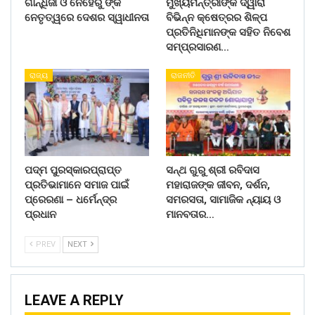
ଗାନ୍ଧିଜୀ ଓ ନେହେରୁ ଙ୍କ
ମୁଖ୍ୟମନ୍ତ୍ରୀଙ୍କ ଦ୍ୱାରା
ନେତୃତ୍ୱରେ ଦେଶର ସ୍ୱାଧୀନତା
ବିଭିନ୍ନ କ୍ଷେତ୍ରର ଶିଳ୍ପ
ପ୍ରତିନିଧିମାନଙ୍କ ସହିତ ନିବେଶ
ସମ୍ପ୍ରସାରଣ…
ରାଜ୍ୟ
ରାଜନୀତି
ପଦ୍ମ ପୁରସ୍କାରପ୍ରାପ୍ତ
ସନ୍ଥ ଗୁରୁ ଶ୍ରୀ ରବିଦାସ
ପ୍ରତିଭାମାନେ ସମାଜ ପାଇଁ
ମହାରାଜଙ୍କ ଜୀବନ, ଦର୍ଶନ,
ପ୍ରେରଣା – ଧର୍ମେନ୍ଦ୍ର
ସମରସତା, ସାମାଜିକ ନ୍ୟାୟ ଓ
ପ୍ରଧାନ
ମାନବତାର…
PREV
NEXT
LEAVE A REPLY