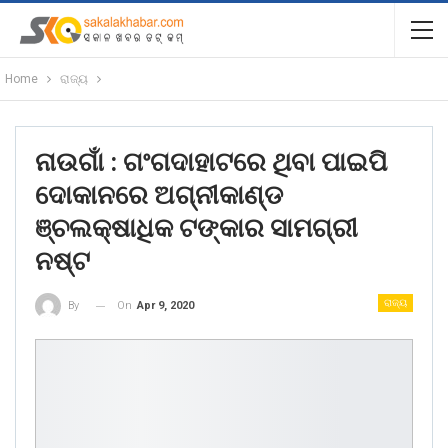
Home
ରାଜ୍ୟ
ନାଉଗାଁ : ଗଂଗଦାହାଟରେ ଥିବା ପାଇପି
ଦୋକାନରେ ଅଗ୍ନୀକାଣ୍ଡ
ଞ୍ଚଲକ୍ଷାଧିକ ଟଙ୍କାର ସାମଗ୍ରୀ
ନଷ୍ଟ
ରାଜ୍ୟ
On
Apr 9, 2020
By