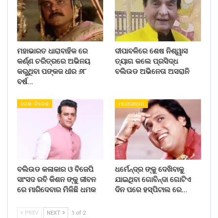
ମହାଭାରତ ଧାରାବାହିକ ରେ
ଦୀପାବଳିରେ ଶେଷ ନିଶ୍ୱାସ
କର୍ଣ୍ଣ ଚରିତ୍ରରେ ଅଭିନୟ
ତ୍ୟାଗ କଲେ ପ୍ରସିଦ୍ଧ
କରୁଥିବା ପଙ୍କଜ ଧୀର ୬୮
ବଲିଉଡ ଅଭିନେତା ଅସରାନି
ବର୍ଷ…
ଦେଶ- ବିଦେଶ
ମନୋରଞ୍ଜନ
ବଲିଉଡ କଳାକାର ଓ ବିଜେପି
ଧର୍ମେନ୍ଦ୍ର ଙ୍କୁ ଦେଖିବାକୁ
ସାଂସଦ ରବି କିଶନ ଙ୍କୁ ଜୀବନ
ଯାଇଥିବା ଗୋବିନ୍ଦା ଗୋଟିଏ
ରେ ମାରିଦେବାର ମିଳିଛି ଧମକ
ଦିନ ପରେ ହସ୍ପିଟାଲ ରେ…
PREV
NEXT
1 of 2