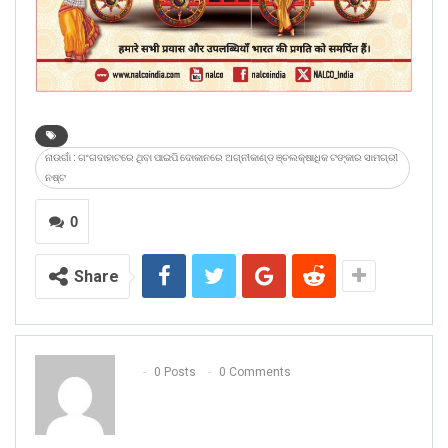
ନାଉଗାଁ : ଗଂଗଦାହାଟରେ ଥିବା ପାଇପି ଦୋକାନରେ ଅଗ୍ନୀକାଣ୍ଡ ଞ୍ଚଲକ୍ଷାଧିକ ଟଙ୍କାର ସାମଗ୍ରୀ
ନଷ୍ଟ
0
Share
0 Posts
0 Comments