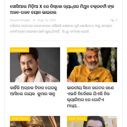
ସୋସିଆଲ ମିଡ଼ିଆ X ରେ ଡିସ୍କୋ ଡ୍ୟାନ୍ସର ମିଥୁନ ଚକ୍ରବର୍ତୀ ଙ୍କ
ଅଜବ-ଗଜବ ବୟାନ ଭାଇରଲ
Sakala Khabar
Aug 14, 2025
0
ବଲିଉଡ ଜଗତରେ ଯେତେବେଳେ କୌଣସି କଳାକାର ମୁହଁ ଖୋଲିଥାଏ, ତାକୁ ସମସ୍ତେ
ଚଳଚିତ୍ରର ଡାଇଲଗ ଭାବି ଶୁଣନ୍ତିନାହିଁ , କିନ୍ତୁ ବର୍ତମାନ ଯେଉଁ…
ମନୋରଞ୍ଜନ
ମନୋରଞ୍ଜନ
କାହିଁକି ଅଚାନକ ବିବାଦ ଘେରକୁ
ଭାରତୀୟ ସିନେ ଜଗତର ଜଣେ
ଆସିଲେ ଗାୟକ କୁମାର ସାନୁ
ଏଭଳି ନିର୍ଦେଶକ ଯିଏକି ନିଜ
କ୍ୟାରିଅର ରେ ଗୋଟିଏ
ମଧ୍ୟ…
ଦେଶ- ବିଦେଶ
ଦେଶ- ବିଦେଶ