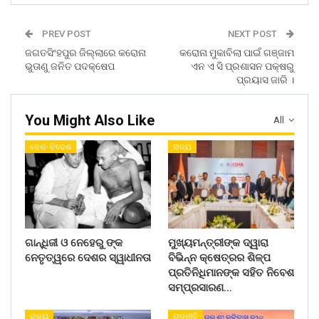
PREV POST
NEXT POST
ଜଗତସିଂହପୁର ଜିଲ୍ଲାରେ କରୋନା
କରୋନା ମୁକାବିଲା ପାଇଁ ଗଞ୍ଜାମ
ଭୁତାଣୁ ଜନିତ ପଦକ୍ଷେପ
ଏନ ଏ ସି ପ୍ରଶାସନ ପକ୍ଷରୁ
ପ୍ରୟାସ ଜାରି ।
You Might Also Like
All
ଦେଶ- ବିଦେଶ
ରାଜ୍ୟ
ଗାନ୍ଧିଜୀ ଓ ନେହେରୁ ଙ୍କ
ମୁଖ୍ୟମନ୍ତ୍ରୀଙ୍କ ଦ୍ୱାରା
ନେତୃତ୍ୱରେ ଦେଶର ସ୍ୱାଧୀନତା
ବିଭିନ୍ନ କ୍ଷେତ୍ରର ଶିଳ୍ପ
ପ୍ରତିନିଧିମାନଙ୍କ ସହିତ ନିବେଶ
ସମ୍ପ୍ରସାରଣ…
ରାଜ୍ୟ
ରାଜନୀତି