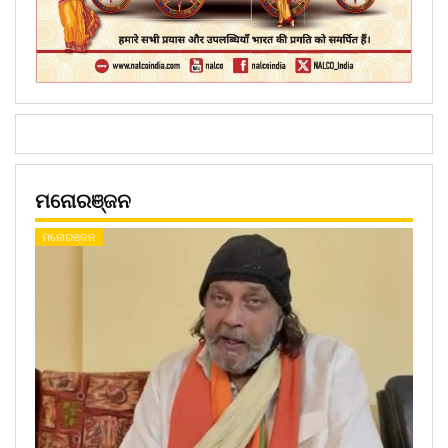
ମନୋରଞ୍ଜନ
ମନୋରଞ୍ଜନ