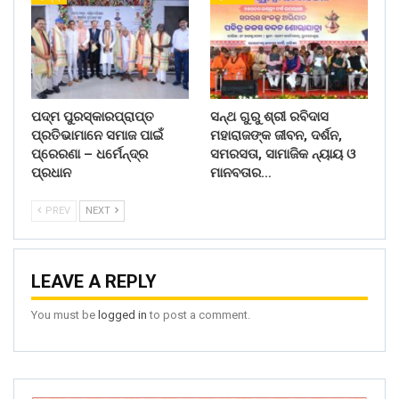
ପଦ୍ମ ପୁରସ୍କାରପ୍ରାପ୍ତ
ସନ୍ଥ ଗୁରୁ ଶ୍ରୀ ରବିଦାସ
ପ୍ରତିଭାମାନେ ସମାଜ ପାଇଁ
ମହାରାଜଙ୍କ ଜୀବନ, ଦର୍ଶନ,
ପ୍ରେରଣା – ଧର୍ମେନ୍ଦ୍ର
ସମରସତା, ସାମାଜିକ ନ୍ୟାୟ ଓ
ପ୍ରଧାନ
ମାନବତାର…
PREV
NEXT
LEAVE A REPLY
You must be
logged in
to post a comment.