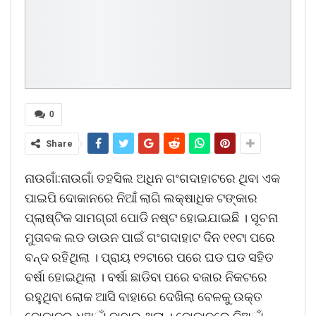
0
Share
ନାଉଗାଁ:ନାଉଗାଁ ତହସିଲ ଅଧିନ ଗଂଗଦାହାଟରେ ଥିବା ଏକ
ପାଇପି ଦୋକାନରେ ନିଆଁ ଲାଗି ଲକ୍ଷାଧିକ ଟଙ୍କାର
ପ୍ଲାଷ୍ଟିକ ସାମଗ୍ରୀ ପୋଡି ନଷ୍ଟ ହୋଇଯାଇଛି । ସୂଚନା
ମୁତାବକ ଲଡ ଡାଉନ ପାଇଁ ଗଂଗଦାହାଟ ଦିନ ୧୧ଟା ପରେ
ବନ୍ଦ ରହିଥିଲା । ପ୍ରାୟ ୧୨ଟାରେ ପରେ ଘଡ ଘଡ ସହିତ
ବର୍ଷା ହୋଇଥିଲା । ବର୍ଷା ଛାଡିବା ପରେ ବଜାର ନିକଟରେ
ରହୁଥିବା ଲୋକ ଆସି ବାହାରେ ଦେଖିଲା ବେଳକୁ ଉକ୍ତ