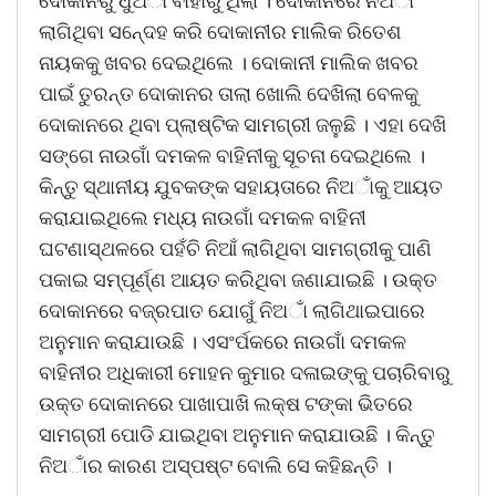
ଦୋକାନରୁ ଧୁଅାଁ ବାହାରୁ ଥିଲା । ଦୋକାନରେ ନିଅାଁ
ଲାଗିଥିବା ସନେ୍ଦହ କରି ଦୋକାନୀର ମାଲିକ ରିତେଶ
ନାୟକକୁ ଖବର ଦେଇଥିଲେ । ଦୋକାନୀ ମାଲିକ ଖବର
ପାଇଁ ତୁରନ୍ତ ଦୋକାନର ତାଲା ଖୋଲି ଦେଖିଲା ବେଳକୁ
ଦୋକାନରେ ଥିବା ପ୍ଲାଷ୍ଟିକ ସାମଗ୍ରୀ ଜଳୁଛି । ଏହା ଦେଖି
ସଙ୍ଗେ ନାଉଗାଁ ଦମକଳ ବାହିନୀକୁ ସୂଚନା ଦେଇଥିଲେ ।
କିନ୍ତୁ ସ୍ଥାନୀୟ ଯୁବକଙ୍କ ସହାୟତାରେ ନିଅାଁକୁ ଆୟତ
କରାଯାଇଥିଲେ ମଧ୍ୟ ନାଉଗାଁ ଦମକଳ ବାହିନୀ
ଘଟଣାସ୍ଥଳରେ ପହଁଚି ନିଆଁ ଲାଗିଥିବା ସାମଗ୍ରୀକୁ ପାଣି
ପକାଇ ସମ୍ପୂର୍ଣ୍ଣ ଆୟତ କରିଥିବା ଜଣାଯାଇଛି । ଉକ୍ତ
ଦୋକାନରେ ବଜ୍ରପାତ ଯୋଗୁଁ ନିଅାଁ ଲାଗିଥାଇପାରେ
ଅନୁମାନ କରାଯାଉଛି । ଏସଂର୍ପକରେ ନାଉଗାଁ ଦମକଳ
ବାହିନୀର ଅଧିକାରୀ ମୋହନ କୁମାର ଦଳାଇଙ୍କୁ ପଚାରିବାରୁ
ଉକ୍ତ ଦୋକାନରେ ପାଖାପାଖି ଲକ୍ଷ ଟଙ୍କା ଭିତରେ
ସାମଗ୍ରୀ ପୋଡି ଯାଇଥିବା ଅନୁମାନ କରାଯାଉଛି । କିନ୍ତୁ
ନିଅାଁର କାରଣ ଅସ୍ପଷ୍ଟ ବୋଲି ସେ କହିଛନ୍ତି ।