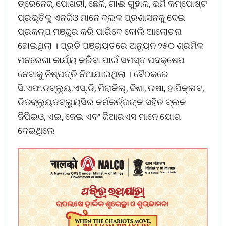
ଡ୍ରେନେଜ୍, ପୋଖରୀ, ଛେଳି, ଗାଈ ଗୁହାଳ, ଭର୍ମି କମ୍ପୋଷ୍ଟ
ପ୍ରଭୃତିକୁ ଏନଜିଓ ମାନେ ବ୍ଲକ ପ୍ରଶାସନକୁ ଦେଇ
ପ୍ରକଳ୍ପ ମଞ୍ଜୁର କରି ପାରିବେ ବୋଲି ଆଲୋଚନା
ହୋଇଥିଲା । ପ୍ରତି ପଞ୍ଚାୟତରେ ଅନୁ୍ୟନ ୨୫୦ ଶ୍ରମିକ
ମନରେଗା କାର୍ଯ୍ୟ କରିବା ପାଇଁ ସମସ୍ତ ପଦକ୍ଷେପ
ନେବାକୁ ନିଷ୍ପତ୍ତି ନିଆଯାଇଥିଲା । ବୈଠକରେ
ସି.ଏଫ.ଡବ୍ଲୁ୍ୟ.ଏସ୍.ଡି, ମିରାକିଲ୍, ଦିଶା, ଉଷା, ହାପିକ୍ଲବ,
ଡିଡବ୍ଲୁ୍ୟଡବ୍ଲୁ୍ୟସିର କର୍ମକର୍ତ୍ତାଙ୍କ ସହିତ ବ୍ଲକ
ଜିପିଇଓ, ଏଇ, ଜେଇ ଏବଂ ଜିଆରଏସ ମାନେ ଯୋଗ
ଦେଇଥିଲେ