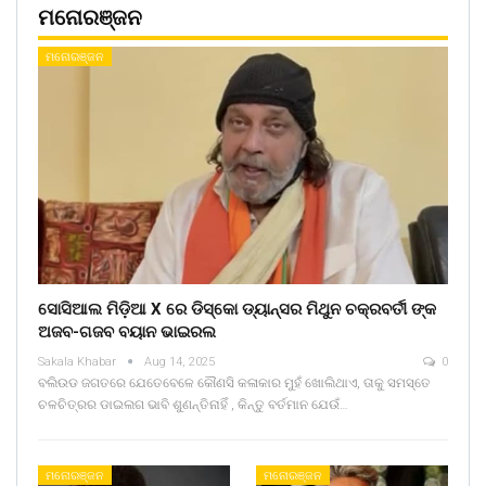
ମନୋରଞ୍ଜନ
ମନୋରଞ୍ଜନ
ସୋସିଆଲ ମିଡ଼ିଆ X ରେ ଡିସ୍କୋ ଡ୍ୟାନ୍ସର ମିଥୁନ ଚକ୍ରବର୍ତୀ ଙ୍କ
ଅଜବ-ଗଜବ ବୟାନ ଭାଇରଲ
Sakala Khabar
Aug 14, 2025
0
ବଲିଉଡ ଜଗତରେ ଯେତେବେଳେ କୌଣସି କଳାକାର ମୁହଁ ଖୋଲିଥାଏ, ତାକୁ ସମସ୍ତେ
ଚଳଚିତ୍ରର ଡାଇଲଗ ଭାବି ଶୁଣନ୍ତିନାହିଁ , କିନ୍ତୁ ବର୍ତମାନ ଯେଉଁ…
ମନୋରଞ୍ଜନ
ମନୋରଞ୍ଜନ