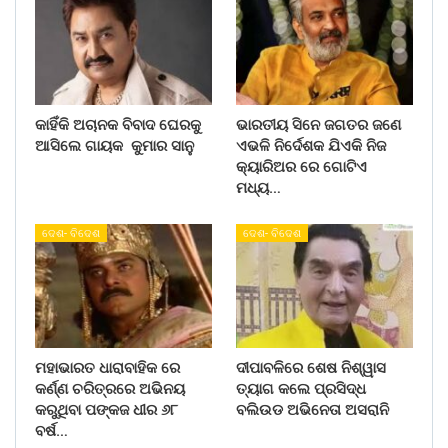
କାହିଁକି ଅଚାନକ ବିବାଦ ଘେରକୁ
ଭାରତୀୟ ସିନେ ଜଗତର ଜଣେ
ଆସିଲେ ଗାୟକ କୁମାର ସାନୁ
ଏଭଳି ନିର୍ଦେଶକ ଯିଏକି ନିଜ
କ୍ୟାରିଅର ରେ ଗୋଟିଏ
ମଧ୍ୟ…
ଦେଶ- ବିଦେଶ
ଦେଶ- ବିଦେଶ
ମହାଭାରତ ଧାରାବାହିକ ରେ
ଦୀପାବଳିରେ ଶେଷ ନିଶ୍ୱାସ
କର୍ଣ୍ଣ ଚରିତ୍ରରେ ଅଭିନୟ
ତ୍ୟାଗ କଲେ ପ୍ରସିଦ୍ଧ
କରୁଥିବା ପଙ୍କଜ ଧୀର ୬୮
ବଲିଉଡ ଅଭିନେତା ଅସରାନି
ବର୍ଷ…