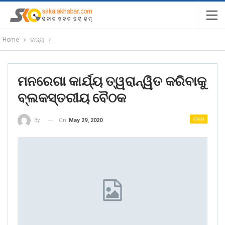
Home
ରାଜ୍ୟ
ମନରେଗା କାର୍ଯ୍ୟ ତ୍ୱରାନ୍ୱିତ କରିବାକୁ
ବ୍ଲକସ୍ତରୀୟ ବୈଠକ
ରାଜ୍ୟ
On
May 29, 2020
By