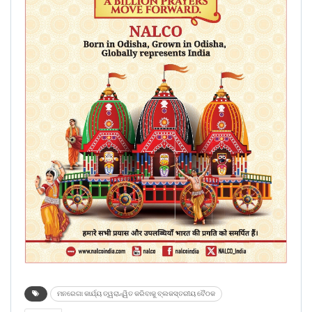
ମନରେଗା କାର୍ଯ୍ୟ ତ୍ୱରାନ୍ୱିତ କରିବାକୁ ବ୍ଲକସ୍ତରୀୟ ବୈଠକ