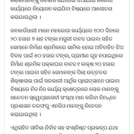
ଲୋକମାନଙ୍କୁ ଜବକାର୍ଡ ଯୋଗାଇ ଦିଆଯାଇ ନରେଗା
କାର୍ଯ୍ୟରେ ନିୟୋଜନ କରାଯିବା ବିଷୟରେ ଆଲୋଚନା
କରାଯାଇଥିଲା ।
ଜବକାର୍ଡଧାରୀ ମାନେ ମନରେଗା କାର୍ଯ୍ୟରେ ୧୦୦ ଦିନରେ
୨୦ ହଜାର ୭ ଶହ ଟଙ୍କା ମଜୁରୀ ବାବଦ ପାଇବା ସହିତ
ସେମାନେ ନିର୍ମାଣ ଶ୍ରମିକରେ ସାମିଲ ହୋଇ ଅବିବାହିତ ଝିଅ
ବିବାହ ପାଇଁ ୫୦ ହଜାର ଟଙ୍କା, ଗ୍ରାମୀଣ ଗୃହ ନପାଇଥିଲେ
ନିର୍ମାଣ ଶ୍ରମିକ ପକ୍କାଘର ବାବଦ ୧ ଲକ୍ଷ ୨୦ ହଜାର
ଟଙ୍କା ପାଇବା ସହିତ ସେମାନଙ୍କ ପିଲା ଉଚ୍ଚତର
ଶିକ୍ଷାଲାଭ ପାଇଁ ସରକାରୀ ଆର୍ଥିକ ପ୍ରୋତ୍ସାହନ ପାଇବା
ବିଷୟରେ ନିଜ ନିଜ କାର୍ଯ୍ୟ କ୍ଷେତ୍ରରେ ଲୋକ ମାନଙ୍କୁ
ସଚେତନ ସ୍ୱେଚ୍ଛାସେବୀ ସଂସ୍ଥା ମାନ କରିବା ନିମନ୍ତେ
ପ୍ରଶାସନ ତରଫରୁ ଏନଜିଓ ମାନଙ୍କୁ ନିବେଦନ
କରାଯାଇଥିଲା ।
ଏଥିସହିତ ଜୀବିକା ନିର୍ବାହ ସହ ସଂଶ୍ଳିଷ୍ଟ ପ୍ରକଳ୍ପ ଯଥା