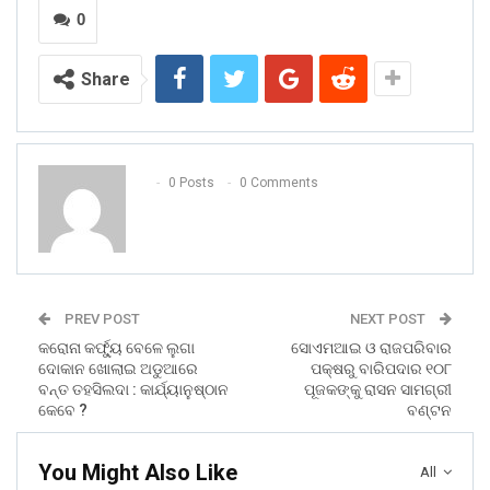
0
Share
0 Posts
0 Comments
PREV POST
NEXT POST
କରୋନା କର୍ଫୁ୍ୟ ବେଳେ ଲୁଗା
ସୋଏମଆଇ ଓ ରାଜପରିବାର
ଦୋକାନ ଖୋଲାଇ ଅଡୁଆରେ
ପକ୍ଷରୁ ବାରିପଦାର ୧୦୮
ବନ୍ତ ତହସିଲଦା : କାର୍ଯ୍ୟାନୁଷ୍ଠାନ
ପୂଜକଙ୍କୁ ରାସନ ସାମଗ୍ରୀ
କେବେ ?
ବଣ୍ଟନ
You Might Also Like
All