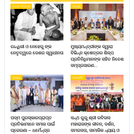
ଦେଶ- ବିଦେଶ
ରାଜ୍ୟ
ଗାନ୍ଧିଜୀ ଓ ନେହେରୁ ଙ୍କ
ମୁଖ୍ୟମନ୍ତ୍ରୀଙ୍କ ଦ୍ୱାରା
ନେତୃତ୍ୱରେ ଦେଶର ସ୍ୱାଧୀନତା
ବିଭିନ୍ନ କ୍ଷେତ୍ରର ଶିଳ୍ପ
ପ୍ରତିନିଧିମାନଙ୍କ ସହିତ ନିବେଶ
ସମ୍ପ୍ରସାରଣ…
ରାଜ୍ୟ
ରାଜନୀତି
ପଦ୍ମ ପୁରସ୍କାରପ୍ରାପ୍ତ
ସନ୍ଥ ଗୁରୁ ଶ୍ରୀ ରବିଦାସ
ପ୍ରତିଭାମାନେ ସମାଜ ପାଇଁ
ମହାରାଜଙ୍କ ଜୀବନ, ଦର୍ଶନ,
ପ୍ରେରଣା – ଧର୍ମେନ୍ଦ୍ର
ସମରସତା, ସାମାଜିକ ନ୍ୟାୟ ଓ