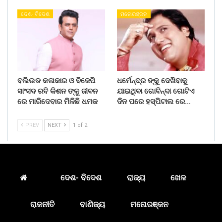
ଦେଶ- ବିଦେଶ
ମନୋରଞ୍ଜନ
ବଲିଉଡ କଳାକାର ଓ ବିଜେପି
ଧର୍ମେନ୍ଦ୍ର ଙ୍କୁ ଦେଖିବାକୁ
ସାଂସଦ ରବି କିଶନ ଙ୍କୁ ଜୀବନ
ଯାଇଥିବା ଗୋବିନ୍ଦା ଗୋଟିଏ
ରେ ମାରିଦେବାର ମିଳିଛି ଧମକ
ଦିନ ପରେ ହସ୍ପିଟାଲ ରେ…
PREV
NEXT
1 of 2
ଦେଶ- ବିଦେଶ
ରାଜ୍ୟ
ଖେଳ
ରାଜନୀତି
ବାଣିଜ୍ୟ
ମନୋରଞ୍ଜନ