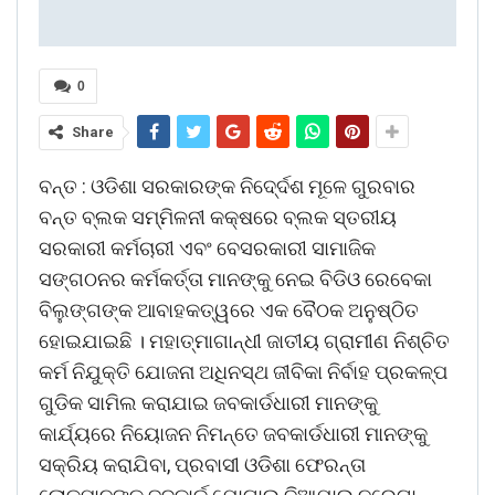
0
Share
ବନ୍ତ : ଓଡିଶା ସରକାରଙ୍କ ନିଦେ୍ର୍ଦଶ ମୂଳେ ଗୁରବାର
ବନ୍ତ ବ୍ଲକ ସମ୍ମିଳନୀ କକ୍ଷରେ ବ୍ଲକ ସ୍ତରୀୟ
ସରକାରୀ କର୍ମଚାରୀ ଏବଂ ବେସରକାରୀ ସାମାଜିକ
ସଙ୍ଗଠନର କର୍ମକର୍ତ୍ତା ମାନଙ୍କୁ ନେଇ ବିଡିଓ ରେବେକା
ବିଲୁଙ୍ଗଙ୍କ ଆବାହକତ୍ୱରେ ଏକ ବୈଠକ ଅନୁଷ୍ଠିତ
ହୋଇଯାଇଛି । ମହାତ୍ମାଗାନ୍ଧୀ ଜାତୀୟ ଗ୍ରାମୀଣ ନିଶ୍ଚିତ
କର୍ମ ନିଯୁକ୍ତି ଯୋଜନା ଅଧିନସ୍ଥ ଜୀବିକା ନିର୍ବାହ ପ୍ରକଳ୍ପ
ଗୁଡିକ ସାମିଲ କରାଯାଇ ଜବକାର୍ଡଧାରୀ ମାନଙ୍କୁ
କାର୍ଯ୍ୟରେ ନିୟୋଜନ ନିମନ୍ତେ ଜବକାର୍ଡଧାରୀ ମାନଙ୍କୁ
ସକ୍ରିୟ କରାଯିବା, ପ୍ରବାସୀ ଓଡିଶା ଫେରନ୍ତା