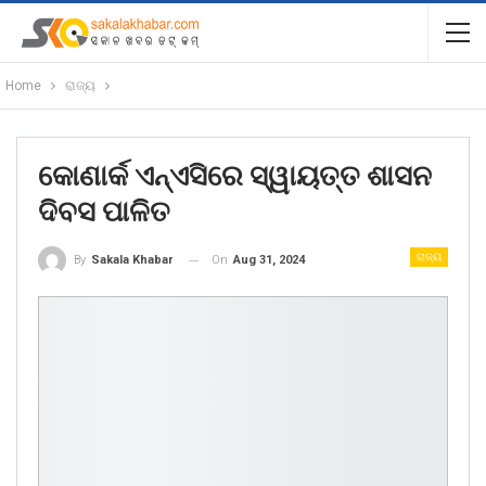
Home
ରାଜ୍ୟ
କୋଣାର୍କ ଏନ୍ଏସିରେ ସ୍ୱାୟତ୍ତ ଶାସନ
ଦିବସ ପାଳିତ
ରାଜ୍ୟ
On
Aug 31, 2024
By
Sakala Khabar