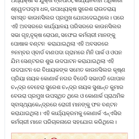
ଅଧ୍ୟକ୍ଷା ସଂଯୁକ୍ତା ତ୍ରିପାଠୀ, କାର୍ଯ୍ୟନିର୍ବାହୀ ଅଧିକାରୀ
ଶ୍ୱେତପଦ୍ମା ଧଳ, ଉପାଧ୍ୟକ୍ଷ ସୁରେଶ ରାଉତରାୟ
ସମସ୍ତ କାଉନସିଲର ପ୍ରମୁଖ ଯୋଗଦେଇଥିଲେ। ପରେ
ଏହି ଅବସରରେ କାର୍ଯ୍ୟାଳୟ ପରିସରରେ କାଉନସିଲର
ସଭା ଗୃହ,ବୃକ୍ଷ ରୋପଣ, ସଫେଇ କର୍ମଚାରୀ ମାନଙ୍କୁ
ପୋଷାକ ବଣ୍ଟନ କରାଯାଇଥିଲା ଏହି ଅବସରରେ
୭ନମ୍ବର ଓ୍ବାର୍ଡ ବାଣପଦା ଗ୍ରାମରେ ମିନି ପାର୍କ ଓ ଓପନ
ଯିମ ସେଣ୍ଟରର ଶୁଭ ଉଦଘାଟନ କରାଯାଇଥିଲା ଏହି
ଉଦଘାଟନ ରେ ବିଧାୟକଙ୍କ ସମେତ କାଉନସିଲର କୃଷ୍ଣ
ପ୍ରିୟା ନାୟକ କୋଣାର୍କ ନଗର ବିଜେଡି ସଭାପତି ଗୋପାଳ
ଚନ୍ଦ୍ର ବେହେରା ସୁରେଶ ଚନ୍ଦ୍ର ନାୟକ ସୁଶାନ୍ତ କୁମାର
ବେଉରା ପ୍ରମୁଖ ଉପସ୍ଥିତ ଥିଲେ ଓ କୋଣାର୍କ ପ୍ରାଥମିକ
ସ୍ବାସ୍ଥ୍ୟକେନ୍ଦ୍ରରେ ରୋଗୀ ମାନଙ୍କୁ ଫଳ ବଣ୍ଟନ
କରାଯାଇଥିଲା। ଏହି କାର୍ଯ୍ୟକ୍ରମକୁ କୋଣାର୍କ ଏନ୍ଏସିର
କର୍ମଚାରୀ ମାନେ ପରିଚାଳନାରେ ସହଯୋଗ କରିଥିଲେ।