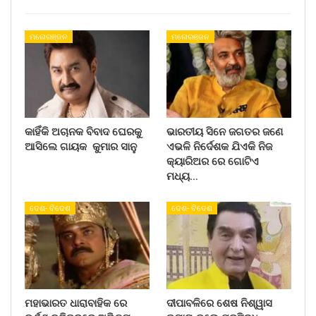
ମନୋରଞ୍ଜନ
ମନୋରଞ୍ଜନ
କାହିଁକି ଅଚାନକ ବିବାଦ ଘେରକୁ
ଭାରତୀୟ ସିନେ ଜଗତର ଜଣେ
ଆସିଲେ ଗାୟକ କୁମାର ସାନୁ
ଏଭଳି ନିର୍ଦେଶକ ଯିଏକି ନିଜ
କ୍ୟାରିଅର ରେ ଗୋଟିଏ
ମଧ୍ୟ…
ଦେଶ- ବିଦେଶ
ଦେଶ- ବିଦେଶ
ମହାଭାରତ ଧାରାବାହିକ ରେ
ଦୀପାବଳିରେ ଶେଷ ନିଶ୍ୱାସ