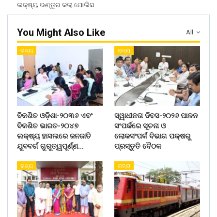
ଲକ୍ଷ୍ୟ ଭଣ୍ଡୁର କଲା ପୋଲିସ
You Might Also Like
All
ରାଜ୍ୟ
ରାଜ୍ୟ
ବିକଶିତ ଓଡ଼ିଶା-୨୦୩୬ ଏବଂ
ସ୍ୱାଧୀନତା ଦିବସ-୨୦୨୬ ପାଳନ
ବିକଶିତ ଭାରତ-୨୦୪୭
ସଂପର୍କରେ ସୂଚନା ଓ
ଲକ୍ଷ୍ୟ ହାସଲରେ ଜନଜାତି
ଲୋକସଂପର୍କ ବିଭାଗ ପକ୍ଷରୁ
ଯୁବବର୍ଗ ଗୁରୁତ୍ୱପୂର୍ଣ୍ଣ…
ପ୍ରସ୍ତୁତି ବୈଠକ
ରାଜ୍ୟ
ରାଜ୍ୟ