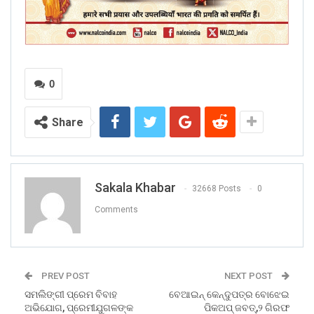
0
Share
Sakala Khabar
32668 Posts
0
Comments
PREV POST
NEXT POST
ସମଲିଙ୍ଗୀ ପ୍ରେମ ବିବାହ
ବେଆଇନ୍ କେନ୍ଦୁପତ୍ର ବୋଝେଇ
ଅଭିଯୋଗ, ପ୍ରେମୀଯୁଗଳଙ୍କ
ପିକଅପ୍ ଜବତ୍,୨ ଗିରଫ