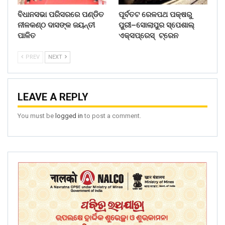
ବିଧାନସଭା ପରିସରରେ ପଣ୍ଡିତ
ପୂର୍ବତଟ ରେଳପଥ ପକ୍ଷରୁ
ନୀଳକଣ୍ଠ ଦାସଙ୍କ ଜୟନ୍ତୀ
ପୁରୀ–ସୋଲାପୁର ସ୍ପେଶାଲ୍
ପାଳିତ
ଏକ୍ସପ୍ରେସ୍ ଟ୍ରେନ
PREV
NEXT
LEAVE A REPLY
You must be
logged in
to post a comment.