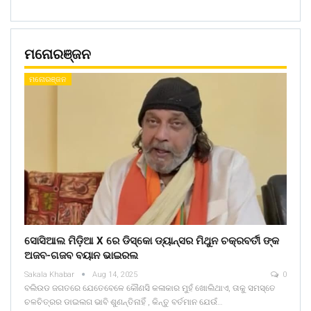
ମନୋରଞ୍ଜନ
ମନୋରଞ୍ଜନ
ସୋସିଆଲ ମିଡ଼ିଆ X ରେ ଡିସ୍କୋ ଡ୍ୟାନ୍ସର ମିଥୁନ ଚକ୍ରବର୍ତୀ ଙ୍କ
ଅଜବ-ଗଜବ ବୟାନ ଭାଇରଲ
Sakala Khabar
Aug 14, 2025
0
ବଲିଉଡ ଜଗତରେ ଯେତେବେଳେ କୌଣସି କଳାକାର ମୁହଁ ଖୋଲିଥାଏ, ତାକୁ ସମସ୍ତେ
ଚଳଚିତ୍ରର ଡାଇଲଗ ଭାବି ଶୁଣନ୍ତିନାହିଁ , କିନ୍ତୁ ବର୍ତମାନ ଯେଉଁ…