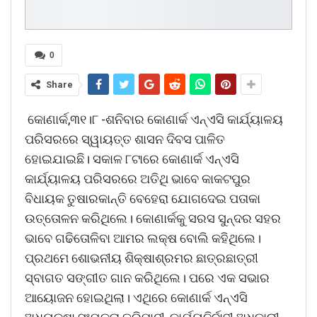
0
Share
କୋଣାର୍କ,୩୧।୮ -ଶନିବାର କୋଣାର୍କ ଏନ୍ଏସି କାର୍ଯ୍ୟାଳୟ
ପରିସରରେ ସ୍ୱାୟତ୍ତ ଶାସନ ଦିବସ ପାଳିତ
ହୋଇଯାଇଛି। ସକାଳ ୮ଟାରେ କୋଣାର୍କ ଏନ୍ଏସି
କାର୍ଯ୍ୟାଳୟ ପରିସରରେ ଅତିଥି ଭାବେ କାକଟପୁର
ବିଧାୟକ ତୁଷାରକାନ୍ତି ବେହେରା ଯୋଗଦେଇ ପତାକା
ଉତ୍ତୋଳନ କରିଥିଲେ। କୋଣାର୍କକୁ ସରସ ସୁନ୍ଦର ସହର
ଭାବେ ଗଢିତୋଳିବା ଆମର ଲକ୍ଷ ବୋଲି କହିଥିଲେ।
ପ୍ରଥମେ ଶୋଭନୀୟ ଶିକ୍ଷାଶ୍ରମର ଛାତ୍ରଛାତ୍ରୀ
ସ୍ବାଗତ ସଙ୍ଗୀତ ଗାନ କରିଥିଲେ। ପରେ ଏକ ସଭାର
ଆୟୋଜନ ହୋଇଥିଲା। ଏଥିରେ କୋଣାର୍କ ଏନ୍ଏସି