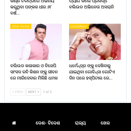
କର୍ଣ୍ଣ ଚରିତ୍ରରେ ଅଭିନୟ
ତ୍ୟାଗ କଲେ ପ୍ରସିଦ୍ଧ
କରୁଥିବା ପଙ୍କଜ ଧୀର ୬୮
ବଲିଉଡ ଅଭିନେତା ଅସରାନି
ବର୍ଷ…
ଦେଶ- ବିଦେଶ
ମନୋରଞ୍ଜନ
ବଲିଉଡ କଳାକାର ଓ ବିଜେପି
ଧର୍ମେନ୍ଦ୍ର ଙ୍କୁ ଦେଖିବାକୁ
ସାଂସଦ ରବି କିଶନ ଙ୍କୁ ଜୀବନ
ଯାଇଥିବା ଗୋବିନ୍ଦା ଗୋଟିଏ
ରେ ମାରିଦେବାର ମିଳିଛି ଧମକ
ଦିନ ପରେ ହସ୍ପିଟାଲ ରେ…
PREV
NEXT
1 of 2
ଦେଶ- ବିଦେଶ
ରାଜ୍ୟ
ଖେଳ