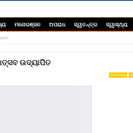
ଜ୍ୟ
ମନୋରଞ୍ଜନ
ଅପରାଧ
ସ୍ୱତନ୍ତ୍ର
ସ୍ୱାସ୍ଥ୍ୟ
୍ୟାପିତ
ହୋତ୍ସବ ଉଦ୍ୟାପିତ
ଦେଶ- ବିଦେଶ
ରା