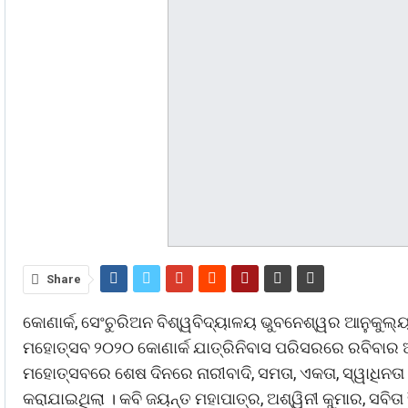
Share
କୋଣାର୍କ, ସେଂଚୁରିଅନ ବିଶ୍ୱବିଦ୍ୟାଳୟ ଭୁବନେଶ୍ୱର ଆନୁକୁଲ୍ୟର
ମହୋତ୍ସବ ୨୦୨୦ କୋଣାର୍କ ଯାତ୍ରିନିବାସ ପରିସରରେ ରବିବାର ଅପ
ମହୋତ୍ସବରେ ଶେଷ ଦିନରେ ନାରୀବାଦି, ସମତା, ଏକତା, ସ୍ୱାଧିନତ
କରାଯାଇଥିଲା । କବି ଜୟନ୍ତ ମହାପାତ୍ର, ଅଶ୍ୱିନୀ କୁମାର, ସବିତା