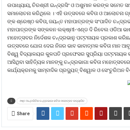
ଉପାଧ୍ୟାୟ, ଚିରଶ୍ରୀ ଇନ୍ଦ୍ରସିଂ ଓ ଅଶୁମାନ କରଙ୍କ ସମେତ ସାଂ
ସମାଲୋଚନା କରିଥିଲେ । ଏହି ଉତ୍ସବରେ କବିତା ଓ ଆଲୋଚନା ଗ୍ର
ଙ୍କ ଶ୍ରେଷ୍ଠ କବିତା, ଜୟନ୍ତ ମହାପାତ୍ରଙ୍କ ସଂପାଦିତ ଚନ୍ଦ୍ର
ମହାପାତ୍ରଙ୍କ ସଙ୍କଳନ ଲକ୍ଷ୍ମୀ-ଏଣ୍ଡ ଦି ରିବେଲ ଓଡିଆ ଭାଷା ସ
ମହୋତ୍ସବର ନିର୍ଦେଶକ ଚନ୍ଦ୍ରଭାନୁ ପଟ୍ଟନାୟକ ପ୍ରକାଶ କରିଛନ
ଉତ୍ସବରେ ଯୋଗ ଦେଇ ନିଜର ଭାବ ଭାବାତ୍ମକ କବିତା ମାନ ଆବୃତ
ବିଶ୍ୱ ବିଦ୍ୟାଳୟର କୁଳପତି ପ୍ରଫେସର ସୁପ୍ରିୟା ପଟ୍ଟନାୟକ କ
ଆସିଥିବା ସାହିତ୍ୟିକ ମାନଙ୍କୁ ଚନ୍ଦ୍ରଭାଗା କବିତା ମହୋତ୍ସବର
କାର୍ଯ୍ୟକ୍ରମକୁ ସାମ୍ବାଦିକ ପ୍ରଦ୍ୟୁତ୍ ବିଶ୍ୱାଳ ଓ ସେଂଚୁରିଅନ
୬ଷ୍ଠ ଆନ୍ତର୍ଜାତିକ ଚନ୍ଦ୍ରଭାଗା କବିତା ମହୋତ୍ସବ ଉଦ୍ୟାପିତ
Share