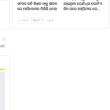
ସାଂସଦ ରବି କିଶନ ଙ୍କୁ ଜୀବନ
ଯାଇଥିବା ଗୋବିନ୍ଦା ଗୋଟିଏ
ରେ ମାରିଦେବାର ମିଳିଛି ଧମକ
ଦିନ ପରେ ହସ୍ପିଟାଲ ରେ…
PREV
NEXT
1 of 2
T
ରପାତ