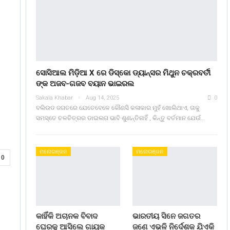
ସୋସିଆଲ ମିଡ଼ିଆ X ରେ ଡିସ୍କୋ ଡ୍ୟାନ୍ସର ମିଥୁନ ଚକ୍ରବର୍ତୀ
ଙ୍କ ଅଜବ-ଗଜବ ବୟାନ ଭାଇରଲ
Sakala Khabar
Aug 14, 2025
0
ବଲିଉଡ ଜଗତରେ ଯେତେବେଳେ କୌଣସି କଳାକାର ମୁହଁ ଖୋଲିଥାଏ, ତାକୁ
ସମସ୍ତେ ଚଳଚିତ୍ରର ଡାଇଲଗ ଭାବି ଶୁଣନ୍ତିନାହିଁ , କିନ୍ତୁ ବର୍ତମାନ ଯେଉଁ…
ମନୋରଞ୍ଜନ
ମନୋରଞ୍ଜନ
0
କାହିଁକି ଅଚାନକ ବିବାଦ
ଭାରତୀୟ ସିନେ ଜଗତର
ଘେରକୁ ଆସିଲେ ଗାୟକ
ଜଣେ ଏଭଳି ନିର୍ଦେଶକ ଯିଏକି