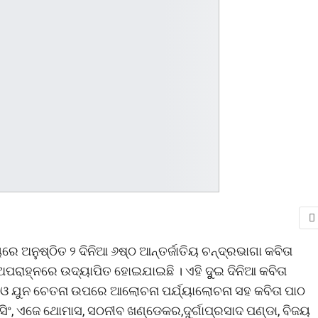
େ ଅନୁଷ୍ଠିତ ୨ ଦିନିଆ ୬ଷ୍ଠ ଆନ୍ତର୍ଜାତିୟ ଚନ୍ଦ୍ରଭାଗା କବିତା
ରାହ୍ନରେ ଉଦ୍ୟାପିତ ହୋଇଯାଇଛି । ଏହି ଦୁୁଇ ଦିନିଆ କବିତା
ା ଓ ଯୁନ ଚେତନା ଉପରେ ଆଲୋଚନା ପର୍ଯ୍ୟାଲୋଚନା ସହ କବିତା ପାଠ
 ସିଂ, ଏଜେ ଥୋମାସ, ସଠନୀବ ଖଣ୍ଡେକର,ଦୁର୍ଗାପ୍ରସାଦ ପଣ୍ଡା, ବିଜୟ