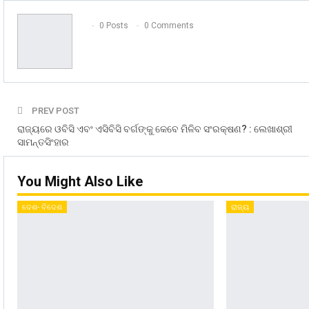
0 Posts
0 Comments
PREV POST
ରାଜ୍ୟରେ ଓବିସି ଏବଂ ଏସିବିସି ବର୍ଗଙ୍କୁ କେବେ ମିଳିବ ସଂରକ୍ଷଣ? : ଲେଖାଶ୍ରୀ
ସାମନ୍ତସିଂହାର
You Might Also Like
ଦେଶ- ବିଦେଶ
ରାଜ୍ୟ