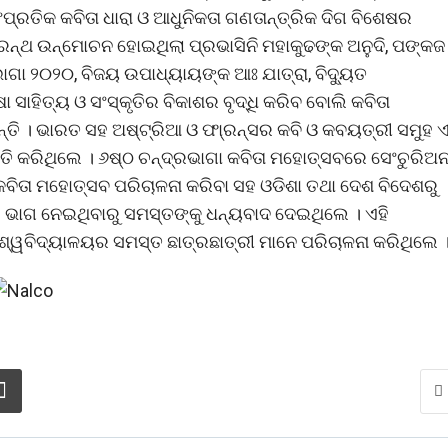
ପ୍ରତିକ କବିତା ଧାରା ଓ ଆଧୁନିକତା ଗଣତାନ୍ତ୍ରିକ ଦିଗ ବିଶେଷର
ନ୍ଥ ଉନ୍ମୋଚନ ହୋଇଥିଲା ପ୍ରଭାସିନି ମହାକୁଢଙ୍କ ଅନୁଦି, ପଙ୍କଜ 
ଭାଗା ୨୦୨୦, ବିଜୟ ଉପାଧ୍ୟାୟଙ୍କ ଆଃ ଯାତ୍ରା, ବିଦ୍ୟୁତ
ାହିତ୍ୟ ଓ ସଂସ୍କୃତିର ବିକାଶର ବୃଦ୍ଧି କରିବ ବୋଲି କବିତା
୍ତି । ଭାରତ ସହ ଅଷ୍ଟ୍ରିଆ ଓ ଫା୍ରନ୍ସର କବି ଓ କବୟତ୍ରୀ ସମୁହ ଏ
ି କରିଥିଲେ । ୬ଷ୍ଠ ଚନ୍ଦ୍ରଭାଗା କବିତା ମହୋତ୍ସବରେ ସେଂଚୁରିଅ
ବିତା ମହୋତ୍ସବ ପରିଚାଳନା କରିବା ସହ ଓଡିଶା ତଥା ଦେଶ ବିଦେଶରୁ
େ ଭାଗ ନେଇଥିବାରୁ ସମସ୍ତଙ୍କୁ ଧନ୍ୟବାଦ ଦେଇଥିଲେ । ଏହି
 ବିଶ୍ୱବିଦ୍ୟାଳୟର ସମସ୍ତ ଛାତ୍ରଛାତ୍ରୀ ମାନେ ପରିଚାଳନା କରିଥିଲେ 