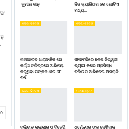
କୁମାର ସାନୁ
ନିଜ କ୍ୟାରିଅର ରେ ଗୋଟିଏ
ମଧ୍ୟ…
ସିଂ
ଦେଶ- ବିଦେଶ
ଦେଶ- ବିଦେଶ
ହି
ନ
ମହାଭାରତ ଧାରାବାହିକ ରେ
ଦୀପାବଳିରେ ଶେଷ ନିଶ୍ୱାସ
କର୍ଣ୍ଣ ଚରିତ୍ରରେ ଅଭିନୟ
ତ୍ୟାଗ କଲେ ପ୍ରସିଦ୍ଧ
।
କରୁଥିବା ପଙ୍କଜ ଧୀର ୬୮
ବଲିଉଡ ଅଭିନେତା ଅସରାନି
ବର୍ଷ…
ଦେଶ- ବିଦେଶ
ମନୋରଞ୍ଜନ
0
ବଲିଉଡ କଳାକାର ଓ ବିଜେପି
ଧର୍ମେନ୍ଦ୍ର ଙ୍କୁ ଦେଖିବାକୁ