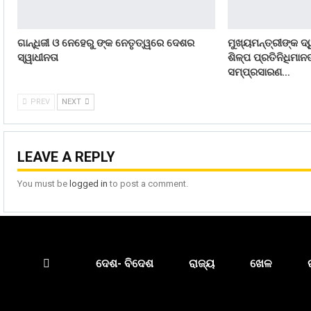
ଗାନ୍ଧିଜୀ ଓ ନେହେରୁ ଙ୍କ ନେତୃତ୍ୱରେ ଦେଶର
ମୁଖ୍ୟମନ୍ତ୍ରୀଙ୍କ ଦ୍
ସ୍ୱାଧୀନତା
ଶିଳ୍ପ ପ୍ରତିନିଧିମା
ସମ୍ପ୍ରସାରଣ…
PREV
NEXT
LEAVE A REPLY
You must be
logged in
to post a comment.
ଦେଶ- ବିଦେଶ
ରାଜ୍ୟ
ଖେଳ