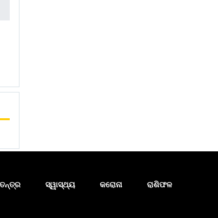
ତନ୍ତ୍ର
ସ୍ୱାସ୍ଥ୍ୟ
କରୋନା
ରାଶିଫଳ