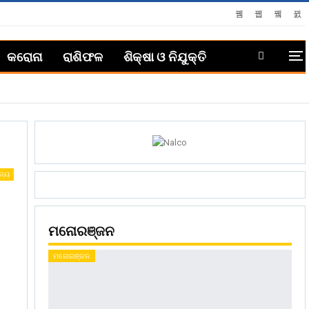
କରୋନା
ରାଶିଫଳ
ଶିକ୍ଷା ଓ ନିଯୁକ୍ତି
ଜ୍ୟ
ମନୋରଞ୍ଜନ
ମନୋରଞ୍ଜନ