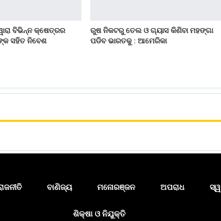
ୱାରା ବିଭିନ୍ନ କ୍ଷେତ୍ରର
ରୁଷ ନିକଟରୁ ତେଲ ଓ ଗ୍ୟାସ କିଣିବା ମହଙ୍ଗା
ନଙ୍କ ସହିତ ନିବେଶ
ପଡିବ ଭାରତକୁ : ଆମେରିକା
ରାଜନୀତି
ବାଣିଜ୍ୟ
ମନୋରଞ୍ଜନ
ଅପରାଧ
ସ୍ୱ
ଶିକ୍ଷା ଓ ନିଯୁକ୍ତି