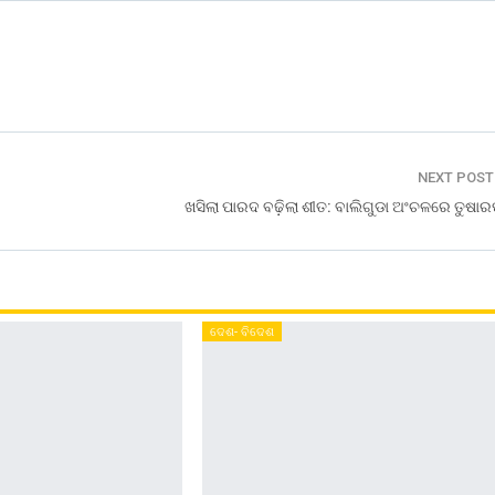
NEXT POS
ଖସିଲା ପାରଦ ବଢ଼ିଲା ଶୀତ: ବାଲିଗୁଡା ଅଂଚଳରେ ତୁଷା
ଦେଶ- ବିଦେଶ