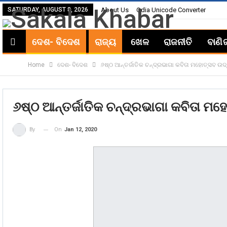
SATURDAY, AUGUST 8, 2026
About Us
Odia Unicode Converter
ଦେଶ- ବିଦେଶ
ରାଜ୍ୟ
ଖେଳ
ରାଜନୀତି
ବାଣି
Home
ଦେଶ- ବିଦେଶ
୬ଷ୍ଠ ଆନ୍ତର୍ଜାତିକ ଚନ୍ଦ୍ରଭାଗା କବିତା ମହୋତ୍ସବ ଉଦ
୬ଷ୍ଠ ଆନ୍ତର୍ଜାତିକ ଚନ୍ଦ୍ରଭାଗା କବିତା ମ
On
Jan 12, 2020
By