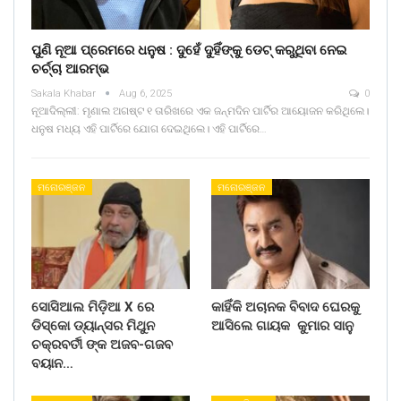
ପୁଣି ନୂଆ ପ୍ରେମରେ ଧନୁଷ : ଦୁହେଁ ଦୁହିଁଙ୍କୁ ଡେଟ୍ କରୁଥିବା ନେଇ
ଚର୍ଚ୍ଚା ଆରମ୍ଭ
Sakala Khabar
Aug 6, 2025
0
ନୂଆଦିଲ୍ଲୀ: ମୃଣାଲ ଅଗଷ୍ଟ ୧ ତାରିଖରେ ଏକ ଜନ୍ମଦିନ ପାର୍ଟିର ଆୟୋଜନ କରିଥିଲେ।
ଧନୁଷ ମଧ୍ୟ ଏହି ପାର୍ଟିରେ ଯୋଗ ଦେଇଥିଲେ। ଏହି ପାର୍ଟିରେ…
ମନୋରଞ୍ଜନ
ମନୋରଞ୍ଜନ
ସୋସିଆଲ ମିଡ଼ିଆ X ରେ
କାହିଁକି ଅଚାନକ ବିବାଦ ଘେରକୁ
ଡିସ୍କୋ ଡ୍ୟାନ୍ସର ମିଥୁନ
ଆସିଲେ ଗାୟକ କୁମାର ସାନୁ
ଚକ୍ରବର୍ତୀ ଙ୍କ ଅଜବ-ଗଜବ
ବୟାନ…