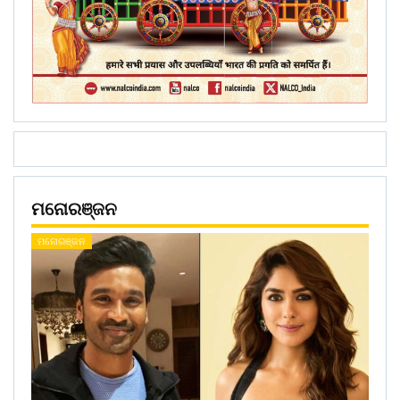
ମନୋରଞ୍ଜନ
ମନୋରଞ୍ଜନ