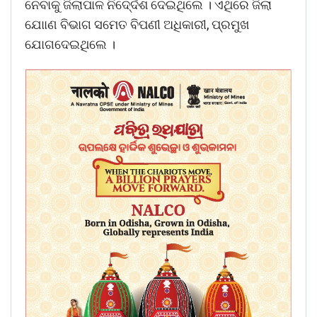
ନେବାକୁ ଜିଲାପାଳ ନିଦେ୍ର୍ଦଶ ଦେଇଥିଲେ । ଏଥିରେ ଜିଲା
ଯୋାଣ ବିଭାଗ ସମେତ ବିପଣୀ ଅଧିକାରୀ, ପ୍ରମୁଖ
ଯୋଗଦେଇଥିଲେ ।