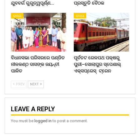
ଯୁବବର୍ଗ ଗୁରୁତ୍ୱପୂର୍ଣ୍ଣ…
ପ୍ରସ୍ତୁତି ବୈଠକ
ରାଜ୍ୟ
ରାଜ୍ୟ
ବିଧାନସଭା ପରିସରରେ ପଣ୍ଡିତ
ପୂର୍ବତଟ ରେଳପଥ ପକ୍ଷରୁ
ନୀଳକଣ୍ଠ ଦାସଙ୍କ ଜୟନ୍ତୀ
ପୁରୀ–ସୋଲାପୁର ସ୍ପେଶାଲ୍
ପାଳିତ
ଏକ୍ସପ୍ରେସ୍ ଟ୍ରେନ
PREV
NEXT
LEAVE A REPLY
You must be
logged in
to post a comment.