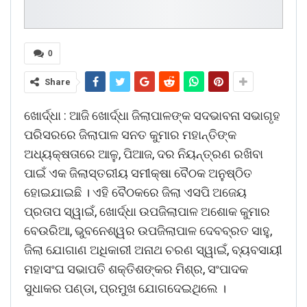
0
Share
ଖୋର୍ଦ୍ଧା : ଆଜି ଖୋର୍ଦ୍ଧା ଜିଲାପାଳଙ୍କ ସଦଭାବନା ସଭାଗୃହ
ପରିସରରେ ଜିଲାପାଳ ସନତ କୁମାର ମହାନ୍ତିଙ୍କ
ଅଧ୍ୟକ୍ଷତାରେ ଆଳୁ, ପିଆଜ, ଦର ନିୟନ୍ତ୍ରଣ ରଖିବା
ପାଇଁ ଏକ ଜିଲାସ୍ତରୀୟ ସମୀକ୍ଷା ବୈଠକ ଅନୁଷ୍ଠିତ
ହୋଇଯାଇଛି । ଏହି ବୈଠକରେ ଜିଲା ଏସପି ଅଜେୟ
ପ୍ରତାପ ସ୍ୱାଇଁ, ଖୋର୍ଦ୍ଧା ଉପଜିଲାପାଳ ଅଶୋକ କୁମାର
ବେଉରିଆ, ଭୁବନେଶ୍ୱର ଉପଜିଲାପାଳ ଦେବବ୍ରତ ସାହୁ,
ଜିଲା ଯୋଗାଣ ଅଧିକାରୀ ଅନାଥ ଚରଣ ସ୍ୱାଇଁ, ବ୍ୟବସାୟୀ
ମହାସଂଘ ସଭାପତି ଶକ୍ତିଶଙ୍କର ମିଶ୍ର, ସଂପାଦକ
ସୁଧାକର ପଣ୍ଡା, ପ୍ରମୁଖ ଯୋଗଦେଇଥିଲେ ।