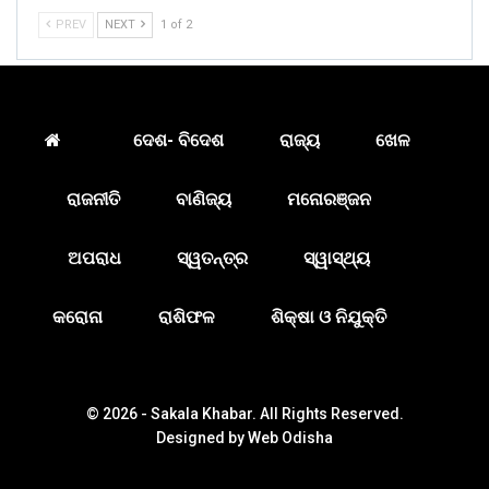
PREV
NEXT
1 of 2
ଦେଶ- ବିଦେଶ
ରାଜ୍ୟ
ଖେଳ
ରାଜନୀତି
ବାଣିଜ୍ୟ
ମନୋରଞ୍ଜନ
ଅପରାଧ
ସ୍ୱତନ୍ତ୍ର
ସ୍ୱାସ୍ଥ୍ୟ
କରୋନା
ରାଶିଫଳ
ଶିକ୍ଷା ଓ ନିଯୁକ୍ତି
© 2026 - Sakala Khabar. All Rights Reserved.
Designed by
Web Odisha