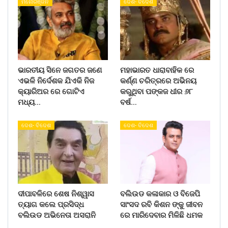
ମନୋରଞ୍ଜନ
ଦେଶ- ବିଦେଶ
ଭାରତୀୟ ସିନେ ଜଗତର ଜଣେ
ମହାଭାରତ ଧାରାବାହିକ ରେ
ଏଭଳି ନିର୍ଦେଶକ ଯିଏକି ନିଜ
କର୍ଣ୍ଣ ଚରିତ୍ରରେ ଅଭିନୟ
କ୍ୟାରିଅର ରେ ଗୋଟିଏ
କରୁଥିବା ପଙ୍କଜ ଧୀର ୬୮
ମଧ୍ୟ…
ବର୍ଷ…
ଦେଶ- ବିଦେଶ
ଦେଶ- ବିଦେଶ
ଦୀପାବଳିରେ ଶେଷ ନିଶ୍ୱାସ
ବଲିଉଡ କଳାକାର ଓ ବିଜେପି
ତ୍ୟାଗ କଲେ ପ୍ରସିଦ୍ଧ
ସାଂସଦ ରବି କିଶନ ଙ୍କୁ ଜୀବନ
ବଲିଉଡ ଅଭିନେତା ଅସରାନି
ରେ ମାରିଦେବାର ମିଳିଛି ଧମକ