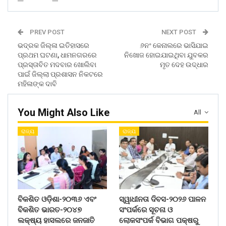
PREV POST
NEXT POST
ଭଦ୍ରକ ଜିଲ୍ଳା ଇତିହାସରେ
୬ନଂ କେନାଲରେ ଭାସିଯାଇ
ପ୍ରଥମ ଘଟଣା, ଧାମନଗରରେ
ନିଖୋଜ ହୋଇଯାଇଥିବା ଯୁବକର
ପ୍ରସ୍ତାବିତ ମଦବାର ଖୋଲିବା
ମୃତ ଦେହ ଉଦ୍ଧାର
ପାଇଁ ଜିଲ୍ଲା ପ୍ରଶାସନ ନିକଟରେ
ମହିଳାଙ୍କ ଦାବି
You Might Also Like
All
ରାଜ୍ୟ
ରାଜ୍ୟ
ବିକଶିତ ଓଡ଼ିଶା-୨୦୩୬ ଏବଂ
ସ୍ୱାଧୀନତା ଦିବସ-୨୦୨୬ ପାଳନ
ବିକଶିତ ଭାରତ-୨୦୪୭
ସଂପର୍କରେ ସୂଚନା ଓ
ଲକ୍ଷ୍ୟ ହାସଲରେ ଜନଜାତି
ଲୋକସଂପର୍କ ବିଭାଗ ପକ୍ଷରୁ