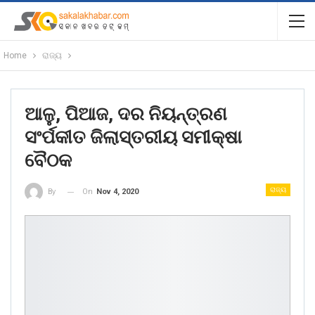
Home
ରାଜ୍ୟ
ଆଳୁ, ପିଆଜ, ଦର ନିୟନ୍ତ୍ରଣ
ସଂର୍ପକୀତ ଜିଲାସ୍ତରୀୟ ସମୀକ୍ଷା
ବୈଠକ
ରାଜ୍ୟ
On
Nov 4, 2020
By