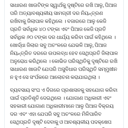
ସାଧାରଣ ଖାଉଟିଙ୍କ ସ୍ୱାର୍ଥକୁ ଦୃଷ୍ଟିରେ ରଖି ଆଳୁ, ପିଆଜ
ପରି ଅତ୍ୟାବଶ୍ୟକୀୟ ସାମଗ୍ରୀ ଦର ନିୟନ୍ତ୍ରଣ
ରଖିବାକୁ ଜିଲାପାଳ କହିଥିଲେ । ବଜାରରେ ଆଳୁ କେଜି
ପ୍ରତି ସର୍ବାଧିକ ୪୦ ଟଙ୍କା ଏବଂ ପିଆଜ କେଜି ପ୍ରତି
ସର୍ବାଧିକ ୬୦ ଟଙ୍କା ଦର ଧାର୍ଯ୍ୟ କରିବା ପାଇଁ କହିଥିଲେ ।
ଖୋର୍ଦ୍ଧା ଜିଲାର ସବୁ ଅଚଂଳରେ ଯେଭଳି ଆଳୁ, ପିଆଜ
ନିୟନ୍ତ୍ରିତ ଦରରେ ଉପଲବ୍ଧ ହେବ ସେଥିପ୍ରତି ଜିଲାପାଳ
ଅନୁରୋଧ କରିଥିଲେ । କୋଭିଡ ପରିସ୍ଥିତିକୁ ଦୃଷ୍ଟିରେ ରଖି
ସାଧାରଣ ଖାଉଟି ଯେପରି ଅସୁବିଧାର ପରିସ୍ଥିତି ସମ୍ମୁଖୀନ
ନ ହୁଏ ସେ ସଂର୍ପକରେ ଆଲୋଚନା କରାଯାଇଥିଲା ।
ବ୍ୟବସାୟ ସଂଘ ଏ ଦିଗରେ ପ୍ରଶାସନକୁ ସହଯୋଗ କରିବା
ପାଇଁ ପ୍ରତିଶୃତି ଦେଇଥିଲେ । ଯୋଗାଣ ଅଧିକାରୀ ଏବଂ
ସହକାରୀ ଯୋଗାଣ ଅଧିକାରୀମାନେ ଆଳୁ ପିଆଜ ବିକ୍ରୟ
ଦର ଏବଂ ଏହା ଯେପରି ସବୁ ଅଚଂଳରେ ମିଳିପାରିବ
ସେଥିପ୍ରତି ଦୃଷ୍ଟି ଦେବାକୁ ଓ ଆବଶ୍ୟକୀୟ ପଦକ୍ଷେପ