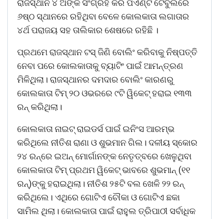
ରାଜସ୍ଥାନ ୪ ଅଙ୍କ ସଂଗ୍ରହ କରି ପଏଣ୍ଟ ଟେବୁଲରେ
୬ଷ୍ଠ ସ୍ଥାନରେ ରହିଥିବା ବେଳେ କୋଲକାତା ଲଗାତାର
୪ର୍ଥ ପରାଜୟ ସହ ତାଲିକାର ଶେଷରେ ରହିଛି ।
ପ୍ରଥମେ ରାଜସ୍ଥାନ ଟସ୍‌ ଜିଣି ବୋଲିଂ କରିବାକୁ ନିଷ୍ପତ୍ତି
ନେବା ପରେ କୋଲକାତାକୁ ବ୍ୟାଟିଂ ପାଇଁ ଆମନ୍ତ୍ରଣ
ମିଳିଥିଲା। ରାଜସ୍ଥାନର ଦମଦାର ବୋଲିଂ କାରଣରୁ
କୋଲକାତା ଟିମ୍‌ ୨୦ ଓଭରରେ ୯ଟି ୱିକେଟ୍‌ ହରାଇ ୧୩୩
ରନ୍‌ କରିଥିଲା।
କୋଲକାତା ନାଇଟ୍‌ ରାଇଡର୍ସ ପାଇଁ ଇନିଂସ ଆରମ୍ଭ
କରିଥିଲେ ନୀତିଶ ରାଣା ଓ ଶୁଭମାନ ଗିଲ। ଦଳୀୟ ସ୍କୋର
୨୪ ରନ୍‌ରେ ଇଅନ୍‌ ମୋର୍ଗାନଙ୍କ ନେତୃତ୍ବରେ ଖେଳୁଥିବା
କୋଲକାତା ଟିମ୍‌ ପ୍ରଥମ ୱିକେଟ୍‌ ଭା‌ବରେ ଶୁଭମାନ୍‌ (୧୧
ରନ୍‌)ଙ୍କୁ ହରାଇଥିଲା। ନୀତିଶ ୨୫ଟି ବଲ ଖେଳି ୨୨ ରନ୍‌
କରିଥିଲେ। ଏଥିରେ ଗୋଟିଏ ଚୌକା ଓ ଗୋଟିଏ ଛକା
ସାମିଲ ଥିଲା। କୋଲକାତା ପାଇଁ ରାହୁଲ ତ୍ରିପାଠୀ ସର୍ବାଧିକ