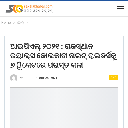
Home
ଖେଳ
ଆଇପିଏଲ୍‌ ୨୦୨୧ : ରାଜସ୍ଥାନ
ରୟାଲ୍ସ କୋଲକାତା ନାଇଟ୍‌ ରାଇଡର୍ସକୁ
୬ ୱିକେଟରେ ପରାସ୍ତ କଲା
ଖେଳ
On
Apr 25, 2021
By