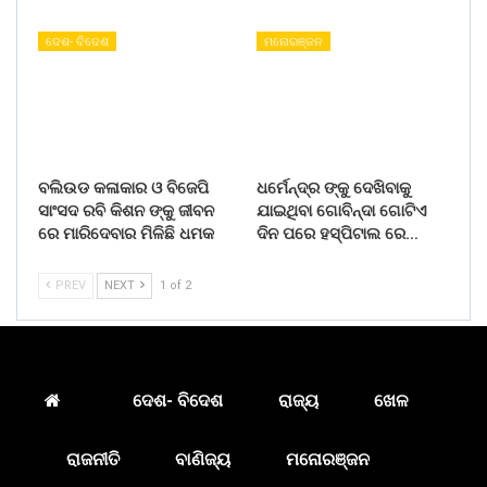
ଦେଶ- ବିଦେଶ
ମନୋରଞ୍ଜନ
ବଲିଉଡ କଳାକାର ଓ ବିଜେପି
ଧର୍ମେନ୍ଦ୍ର ଙ୍କୁ ଦେଖିବାକୁ
ସାଂସଦ ରବି କିଶନ ଙ୍କୁ ଜୀବନ
ଯାଇଥିବା ଗୋବିନ୍ଦା ଗୋଟିଏ
ରେ ମାରିଦେବାର ମିଳିଛି ଧମକ
ଦିନ ପରେ ହସ୍ପିଟାଲ ରେ…
PREV
NEXT
1 of 2
ଦେଶ- ବିଦେଶ
ରାଜ୍ୟ
ଖେଳ
ରାଜନୀତି
ବାଣିଜ୍ୟ
ମନୋରଞ୍ଜନ