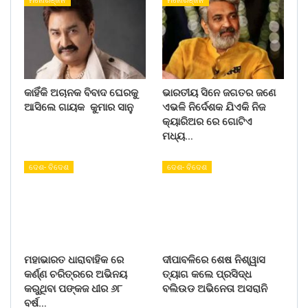
ମନୋରଞ୍ଜନ
ମନୋରଞ୍ଜନ
କାହିଁକି ଅଚାନକ ବିବାଦ ଘେରକୁ
ଭାରତୀୟ ସିନେ ଜଗତର ଜଣେ
ଆସିଲେ ଗାୟକ କୁମାର ସାନୁ
ଏଭଳି ନିର୍ଦେଶକ ଯିଏକି ନିଜ
କ୍ୟାରିଅର ରେ ଗୋଟିଏ
ମଧ୍ୟ…
ଦେଶ- ବିଦେଶ
ଦେଶ- ବିଦେଶ
ମହାଭାରତ ଧାରାବାହିକ ରେ
ଦୀପାବଳିରେ ଶେଷ ନିଶ୍ୱାସ
କର୍ଣ୍ଣ ଚରିତ୍ରରେ ଅଭିନୟ
ତ୍ୟାଗ କଲେ ପ୍ରସିଦ୍ଧ
କରୁଥିବା ପଙ୍କଜ ଧୀର ୬୮
ବଲିଉଡ ଅଭିନେତା ଅସରାନି
ବର୍ଷ…