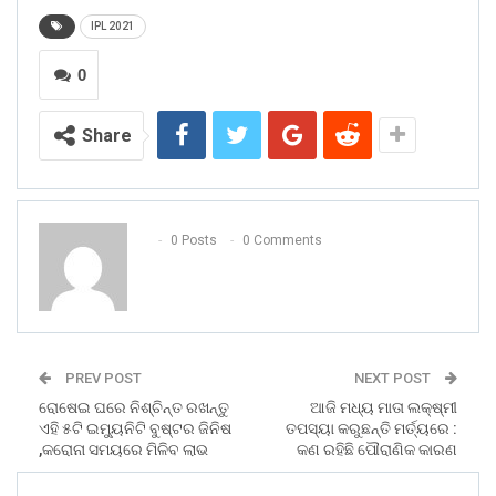
IPL 2021
0
Share
0 Posts
0 Comments
PREV POST
NEXT POST
ରୋଷେଇ ଘରେ ନିଶ୍ଚିନ୍ତ ରଖନ୍ତୁ
ଆଜି ମଧ୍ୟ ମାତା ଲକ୍ଷ୍ମୀ
ଏହି ୫ଟି ଇମ୍ୟୁନିଟି ବୁଷ୍ଟର ଜିନିଷ
ତପସ୍ୟା କରୁଛନ୍ତି ମର୍ତ୍ୟରେ :
,କରୋନା ସମୟରେ ମିଳିବ ଲାଭ
କଣ ରହିଛି ପୌରାଣିକ କାରଣ