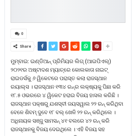
0
Share
ମୁମ୍ବାଇ: ଇଣ୍ଡିଆନ୍‌ ପ୍ରିମିୟର ଲିଗ୍‌ (ଆଇପିଏଲ୍‌)
୨୦୨୧ର ଅଷ୍ଟାଦଶ ମ୍ୟାଚ୍‌ରେ କୋଲକାତା ନାଇଟ୍‌
ରାଇଡର୍ସକୁ ୬ ୱିକେଟରେ ପରାସ୍ତ କଲା ରାଜସ୍ଥାନ
ରୟାଲ୍ସ । ରାଜସ୍ଥାନ ୧୩୪ ରନ୍‌ର ଲକ୍ଷ୍ୟକୁ ପିଛା କରି
୧୮.୫ ଓଭରରେ ୪ ୱିକେଟ ହରାଇ ବିଜୟ ହାସଲ କରିଛି ।
ରାଜସ୍ଥାନ ପକ୍ଷରୁ ଯଶସ୍ବୀ ଜୟସୱାଲ ୨୨ ରନ୍‌ କରିଥିବା
ବେଳେ ଶିବମ୍ ଦୁବେ ୧୮ ବଲ୍‌ ଖେଳି ୨୨ ରନ୍‌ କରିଥିଲେ ।
ଅଧିନାୟକ ସଞ୍ଜୁ ସାମସନ୍ ୪୧ ବଲରେ ୪୨ ରନ୍‌ କରି
ରାଜସ୍ଥାନକୁ ବିଜୟ ଦେଇଥିଲେ । ଏହି ବିଜୟ ସହ