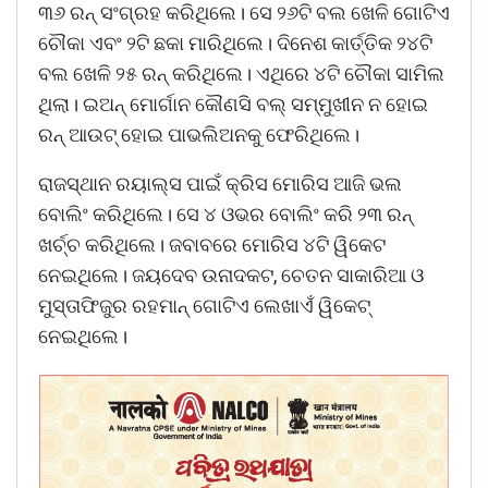
୩୬ ରନ୍‌ ସଂଗ୍ରହ କରିଥିଲେ। ସେ ୨୬ଟି ବଲ ଖେଳି ଗୋଟିଏ
ଚୌକା ଏବଂ ୨ଟି ଛକା ମାରିଥିଲେ। ଦିନେଶ କାର୍ତ୍ତିକ ୨୪ଟି
ବଲ ଖେଳି ୨୫ ରନ୍‌ କରିଥିଲେ। ଏଥିରେ ୪ଟି ଚୌକା ସାମିଲ
ଥିଲା। ଇଅନ୍‌ ମୋର୍ଗାନ କୌଣସି ବଲ୍‌ ସମ୍ମୁଖୀନ ନ ହୋଇ
ରନ୍‌ ଆଉଟ୍‌ ହୋଇ ପାଭଲିଅନକୁ ଫେରିଥିଲେ।
ରାଜସ୍ଥାନ ରୟାଲ୍ସ ପାଇଁ କ୍ରିସ ମୋରିସ ଆଜି ଭଲ
ବୋଲିଂ କରିଥିଲେ। ସେ ୪ ଓଭର ବୋଲିଂ କରି ୨୩ ରନ୍‌
ଖର୍ଚ୍ଚ କରିଥିଲେ। ଜବାବରେ ମୋରିସ ୪ଟି ୱିକେଟ
ନେଇଥିଲେ। ଜୟଦେବ ଉନାଦକଟ, ଚେତନ ସାକାରିଆ ଓ
ମୁସ୍ତାଫିଜୁର ରହମାନ୍‌ ଗୋଟିଏ ଲେଖାଏଁ ୱିକେଟ୍‌
ନେଇଥିଲେ।