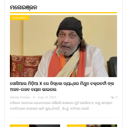
ମନୋରଞ୍ଜନ
ମନୋରଞ୍ଜନ
ସୋସିଆଲ ମିଡ଼ିଆ X ରେ ଡିସ୍କୋ ଡ୍ୟାନ୍ସର ମିଥୁନ ଚକ୍ରବର୍ତୀ ଙ୍କ
ଅଜବ-ଗଜବ ବୟାନ ଭାଇରଲ
Sakala Khabar
Aug 14, 2025
0
ବଲିଉଡ ଜଗତରେ ଯେତେବେଳେ କୌଣସି କଳାକାର ମୁହଁ ଖୋଲିଥାଏ, ତାକୁ ସମସ୍ତେ
ଚଳଚିତ୍ରର ଡାଇଲଗ ଭାବି ଶୁଣନ୍ତିନାହିଁ , କିନ୍ତୁ ବର୍ତମାନ ଯେଉଁ…