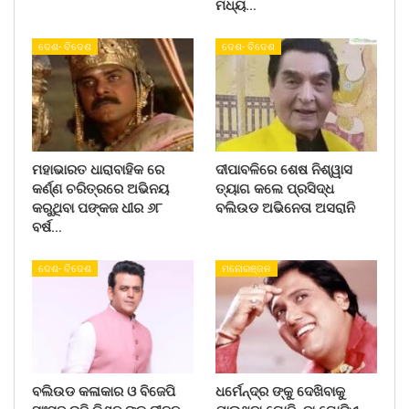
ମଧ୍ୟ…
ଦେଶ- ବିଦେଶ
ଦେଶ- ବିଦେଶ
ମହାଭାରତ ଧାରାବାହିକ ରେ
ଦୀପାବଳିରେ ଶେଷ ନିଶ୍ୱାସ
କର୍ଣ୍ଣ ଚରିତ୍ରରେ ଅଭିନୟ
ତ୍ୟାଗ କଲେ ପ୍ରସିଦ୍ଧ
କରୁଥିବା ପଙ୍କଜ ଧୀର ୬୮
ବଲିଉଡ ଅଭିନେତା ଅସରାନି
ବର୍ଷ…
ଦେଶ- ବିଦେଶ
ମନୋରଞ୍ଜନ
ବଲିଉଡ କଳାକାର ଓ ବିଜେପି
ଧର୍ମେନ୍ଦ୍ର ଙ୍କୁ ଦେଖିବାକୁ