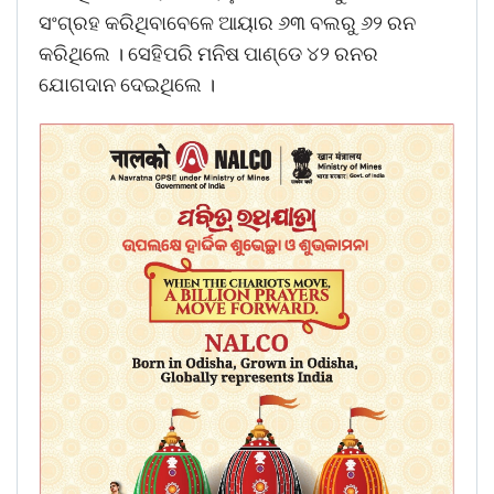
ସଂଗ୍ରହ କରିଥିବାବେଳେ ଆୟାର ୬୩ ବଲରୁ ୬୨ ରନ
କରିଥିଲେ । ସେହିପରି ମନିଷ ପାଣ୍ଡେ ୪୨ ରନର
ଯୋଗଦାନ ଦେଇଥିଲେ ।