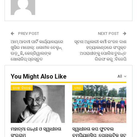
PREV POST
NEXT POST
ଆମ୍ ଆଦମୀ ପାର୍ଟି କାର୍ଯ୍ୟାଳୟରେ
ସୂଚନା ଅଧିକାରୀ କର୍ମୀ ରଂଜନ ଦାଶ
ଖୁସିର ମାହୋଲ୍: ଧଳାନୀଳ ବେଲୁନ୍
ହତ୍ୟାକାଣ୍ଡରେ ସଂପୃକ୍ତ
ଉଡ଼ୁଛି, କେଜ୍ରିୱାଲଙ୍କ
ଅପରାଧୀଙ୍କୁ ପୋଲିସ ତୁରନ୍ତ
ଖୋଲାଜିପ୍ ପ୍ରସ୍ତୁତ
ଗିରଫ କରୁ :ବିଜେପି
You Might Also Like
All
ଦେଶ- ବିଦେଶ
ଖେଳ
ମହାତ୍ମା ଗାନ୍ଧୀ ଓ ସ୍ୱାଧୀନତା
ସ୍ୱାଧୀନତା କପ ଫୁଟବଲ
ସଂଗ୍ରାମ
ଚମ୍ପିୟାନସିପ :ପେନାଲଟିକ ସୁଟ