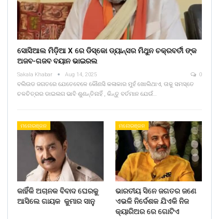
ସୋସିଆଲ ମିଡ଼ିଆ X ରେ ଡିସ୍କୋ ଡ୍ୟାନ୍ସର ମିଥୁନ ଚକ୍ରବର୍ତୀ ଙ୍କ
ଅଜବ-ଗଜବ ବୟାନ ଭାଇରଲ
Sakala Khabar
Aug 14, 2025
0
ବଲିଉଡ ଜଗତରେ ଯେତେବେଳେ କୌଣସି କଳାକାର ମୁହଁ ଖୋଲିଥାଏ, ତାକୁ ସମସ୍ତେ
ଚଳଚିତ୍ରର ଡାଇଲଗ ଭାବି ଶୁଣନ୍ତିନାହିଁ , କିନ୍ତୁ ବର୍ତମାନ ଯେଉଁ…
ମନୋରଞ୍ଜନ
ମନୋରଞ୍ଜନ
କାହିଁକି ଅଚାନକ ବିବାଦ ଘେରକୁ
ଭାରତୀୟ ସିନେ ଜଗତର ଜଣେ
ଆସିଲେ ଗାୟକ କୁମାର ସାନୁ
ଏଭଳି ନିର୍ଦେଶକ ଯିଏକି ନିଜ
କ୍ୟାରିଅର ରେ ଗୋଟିଏ