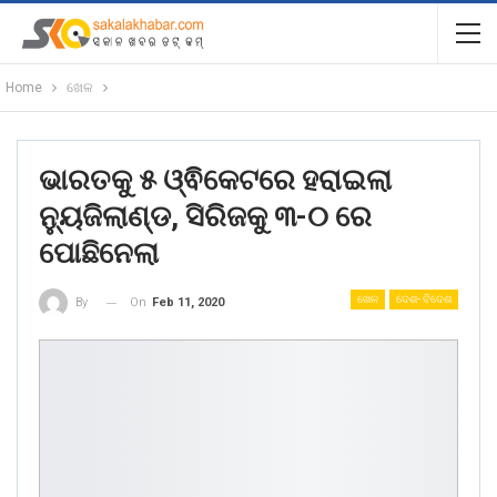
Home
ଖେଳ
ଭାରତକୁ ୫ ଓ୍ଵିକେଟରେ ହରାଇଲା
ନ୍ୟୁଜିଲାଣ୍ଡ, ସିରିଜକୁ ୩-୦ ରେ
ପୋଛିନେଲା
ଖେଳ
ଦେଶ- ବିଦେଶ
On
Feb 11, 2020
By