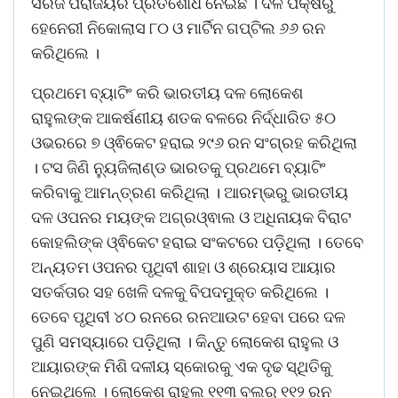
ସିରିଜ ପରାଜୟର ପ୍ରତିଶୋଧ ନେଇଛି । ଦଳ ପକ୍ଷରୁ
ହେନେରୀ ନିକୋଲାସ ୮୦ ଓ ମାର୍ଟିନ ଗପ୍ଟିଲ ୬୬ ରନ
କରିଥିଲେ ।
ପ୍ରଥମେ ବ୍ୟାଟିଂ କରି ଭାରତୀୟ ଦଳ ଲୋକେଶ
ରାହୁଲଙ୍କ ଆକର୍ଷଣୀୟ ଶତକ ବଳରେ ନିର୍ଦ୍ଧାରିତ ୫୦
ଓଭରରେ ୭ ଓ୍ଵିକେଟ ହରାଇ ୨୯୬ ରନ ସଂଗ୍ରହ କରିଥିଲା
। ଟସ ଜିଣି ନ୍ୟୁଜିଲାଣ୍ଡ ଭାରତକୁ ପ୍ରଥମେ ବ୍ୟାଟିଂ
କରିବାକୁ ଆମନ୍ତ୍ରଣ କରିଥିଲା । ଆରମ୍ଭରୁ ଭାରତୀୟ
ଦଳ ଓପନର ମୟଙ୍କ ଅଗ୍ରଓ୍ଵାଲ ଓ ଅଧିନାୟକ ବିରାଟ
କୋହଲିଙ୍କ ଓ୍ଵିକେଟ ହରାଇ ସଂକଟରେ ପଡ଼ିଥିଲା । ତେବେ
ଅନ୍ୟତମ ଓପନର ପୃଥିବୀ ଶାହା ଓ ଶ୍ରେୟାସ ଆୟାର
ସତର୍କତାର ସହ ଖେଳି ଦଳକୁ ବିପଦମୁକ୍ତ କରିଥିଲେ ।
ତେବେ ପୃଥିବୀ ୪୦ ରନରେ ରନଆଉଟ ହେବା ପରେ ଦଳ
ପୁଣି ସମସ୍ୟାରେ ପଡ଼ିଥିଲା । କିନ୍ତୁ ଲୋକେଶ ରାହୁଲ ଓ
ଆୟାରଙ୍କ ମିଶି ଦଳୀୟ ସ୍କୋରକୁ ଏକ ଦୃଢ ସ୍ଥିତିକୁ
ନେଇଥିଲେ । ଲୋକେଶ ରାହୁଲ ୧୧୩ ବଲରୁ ୧୧୨ ରନ