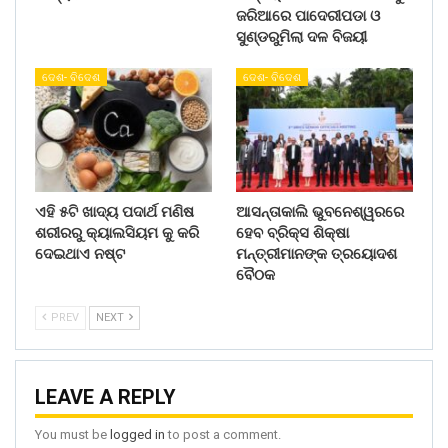
ଜରିଆରେ ପାଦେରୀପଡା ଓ
ସୁଣ୍ଡରୁମିଲା ଦଳ ବିଜୟୀ
ଦେଶ- ବିଦେଶ
ଦେଶ- ବିଦେଶ
ଏହି ୫ଟି ଖାଦ୍ୟ ପଦାର୍ଥ ମଣିଷ
ଆସନ୍ତାକାଲି ଭୁବନେଶ୍ୱରରେ
ଶରୀରରୁ କ୍ୟାଲସିୟମ କୁ କରି
ହେବ ବ୍ରିକ୍ସ ଶିକ୍ଷା
ଦେଇଥାଏ ନଷ୍ଟ
ମନ୍ତ୍ରୀମାନଙ୍କ ତ୍ରୟୋଦଶ
ବୈଠକ
PREV
NEXT
LEAVE A REPLY
You must be
logged in
to post a comment.