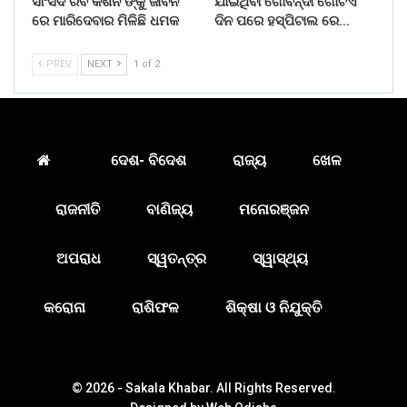
ସାଂସଦ ରବି କିଶନ ଙ୍କୁ ଜୀବନ
ଯାଇଥିବା ଗୋବିନ୍ଦା ଗୋଟିଏ
ରେ ମାରିଦେବାର ମିଳିଛି ଧମକ
ଦିନ ପରେ ହସ୍ପିଟାଲ ରେ…
PREV
NEXT
1 of 2
ଦେଶ- ବିଦେଶ
ରାଜ୍ୟ
ଖେଳ
ରାଜନୀତି
ବାଣିଜ୍ୟ
ମନୋରଞ୍ଜନ
ଅପରାଧ
ସ୍ୱତନ୍ତ୍ର
ସ୍ୱାସ୍ଥ୍ୟ
କରୋନା
ରାଶିଫଳ
ଶିକ୍ଷା ଓ ନିଯୁକ୍ତି
© 2026 - Sakala Khabar. All Rights Reserved.