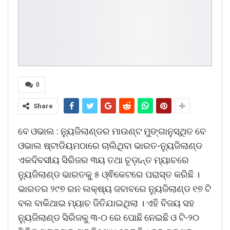
0
Share
ବେ ଓଭାଲ : ନ୍ୟୁଜିଲାଣ୍ଡର ମାଉଣ୍ଟ ମୁଙ୍ଗାନୁସ୍ଥିତ ବେ
ଓଭାଲ ଷ୍ଟାଡିୟମଠାରେ ଚାଲିଥିବା ଭାରତ-ନ୍ୟୁଜିଲାଣ୍ଡ
ଏକଦିବସୀୟ ସିରିଜର ୩ୟ ତଥା ଚୂଡ଼ାନ୍ତ ମ୍ୟାଚରେ
ନ୍ୟୁଜିଲାଣ୍ଡ ଭାରତକୁ ୫ ଓ୍ଵିକେଟରେ ପରାସ୍ତ କରିଛି ।
ଭାରତର ୨୯୭ ରନ ଲକ୍ଷ୍ୟ ଜବାବରେ ନ୍ୟୁଜିଲାଣ୍ଡ ୧୭ ଟି
ବଲ ବାକିଥାଇ ମ୍ୟାଚ ଜିତିଯାଇଥିଲା । ଏହି ବିଜୟ ସହ
ନ୍ୟୁଜିଲାଣ୍ଡ ସିରିଜକୁ ୩-୦ ରେ ପୋଛି ନେଇଛି ଓ ଟି-୨୦