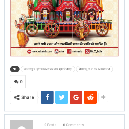
ଭାରତକୁ ୫ ଓ୍ଵିକେଟରେ ହରାଇଲା ନ୍ୟୁଜିଲାଣ୍ଡ
ସିରିଜକୁ ୩-୦ ରେ ପୋଛିନେଲା
0
Share
0 Posts
0 Comments