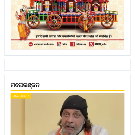
ମନୋରଞ୍ଜନ
ମନୋରଞ୍ଜନ