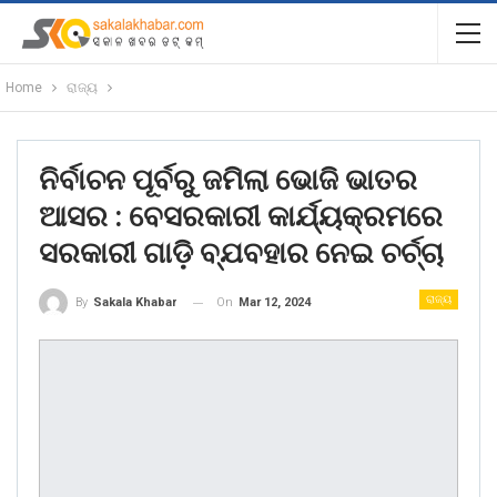
Home
ରାଜ୍ୟ
ନିର୍ବାଚନ ପୂର୍ବରୁ ଜମିଲା ଭୋଜି ଭାତର
ଆସର : ବେସରକାରୀ କାର୍ଯ୍ୟକ୍ରମରେ
ସରକାରୀ ଗାଡ଼ି ବ୍ଯବହାର ନେଇ ଚର୍ଚ୍ଚା
ରାଜ୍ୟ
On
Mar 12, 2024
By
Sakala Khabar