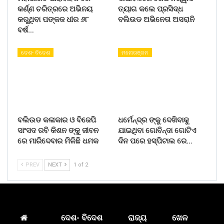
କର୍ଣ୍ଣ ଚରିତ୍ରରେ ଅଭିନୟ
ତ୍ୟାଗ କଲେ ପ୍ରସିଦ୍ଧ
କରୁଥିବା ପଙ୍କଜ ଧୀର ୬୮
ବଲିଉଡ ଅଭିନେତା ଅସରାନି
ବର୍ଷ…
ଦେଶ- ବିଦେଶ
ମନୋରଞ୍ଜନ
ବଲିଉଡ କଳାକାର ଓ ବିଜେପି
ଧର୍ମେନ୍ଦ୍ର ଙ୍କୁ ଦେଖିବାକୁ
ସାଂସଦ ରବି କିଶନ ଙ୍କୁ ଜୀବନ
ଯାଇଥିବା ଗୋବିନ୍ଦା ଗୋଟିଏ
ରେ ମାରିଦେବାର ମିଳିଛି ଧମକ
ଦିନ ପରେ ହସ୍ପିଟାଲ ରେ…
PREV
NEXT
1 of 2
ଦେଶ- ବିଦେଶ
ରାଜ୍ୟ
ଖେଳ