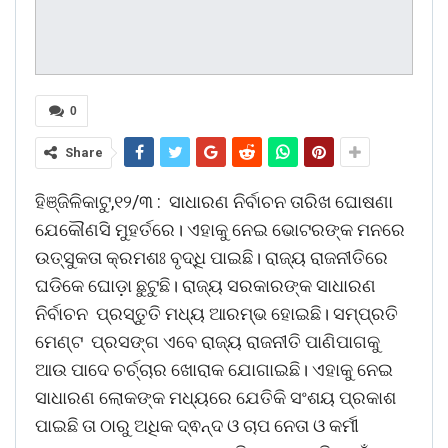
0
Share
ହିଞ୍ଜିଳିକାଟୁ,୧୨/୩ : ସାଧାରଣ ନିର୍ବାଚନ ତାରିଖ ଘୋଷଣା
ଯେକୌଣସି ମୁହର୍ତରେ। ଏହାକୁ ନେଇ ଭୋଟରଙ୍କ ମନରେ
ଉତ୍ସୁକତା କ୍ରମଶଃ ବୃଦ୍ଧି ପାଇଛି। ରାଜ୍ୟ ରାଜନୀତିରେ
ଘଡିକେ ଘୋଡ଼ା ଛୁଟୁଛି। ରାଜ୍ୟ ସରକାରଙ୍କ ସାଧାରଣ
ନିର୍ବାଚନ ପ୍ରସ୍ତୁତି ମଧ୍ୟ ଆରମ୍ଭ ହୋଇଛି। ସମ୍ପ୍ରତି
ମେଣ୍ଟ ପ୍ରସଙ୍ଗ ଏବେ ରାଜ୍ୟ ରାଜନୀତି ପାଣିପାଗକୁ
ଆଉ ପାଦେ ଚର୍ଚ୍ଚାର ଖୋରାକ ଯୋଗାଇଛି। ଏହାକୁ ନେଇ
ସାଧାରଣ ଲୋକଙ୍କ ମଧ୍ୟରେ ଯେତିକି ସଂଶୟ ପ୍ରକାଶ
ପାଇଛି ତା ଠାରୁ ଅଧିକ ଦ୍ଵନ୍ଦ ଓ ଚାପ ନେତା ଓ କର୍ମୀ