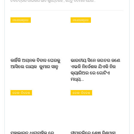
ଚଳଚିତ୍ରର ଡାଇଲଗ ଭାବି ଶୁଣନ୍ତିନାହିଁ , କିନ୍ତୁ ବର୍ତମାନ ଯେଉଁ…
ମନୋରଞ୍ଜନ
ମନୋରଞ୍ଜନ
କାହିଁକି ଅଚାନକ ବିବାଦ ଘେରକୁ
ଭାରତୀୟ ସିନେ ଜଗତର ଜଣେ
ଆସିଲେ ଗାୟକ କୁମାର ସାନୁ
ଏଭଳି ନିର୍ଦେଶକ ଯିଏକି ନିଜ
କ୍ୟାରିଅର ରେ ଗୋଟିଏ
ମଧ୍ୟ…
ଦେଶ- ବିଦେଶ
ଦେଶ- ବିଦେଶ
ମହାଭାରତ ଧାରାବାହିକ ରେ
ଦୀପାବଳିରେ ଶେଷ ନିଶ୍ୱାସ