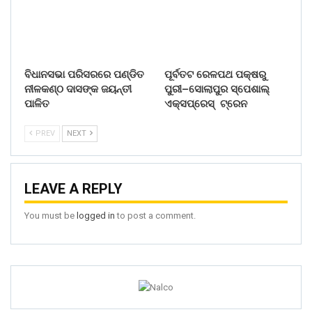
ବିଧାନସଭା ପରିସରରେ ପଣ୍ଡିତ
ପୂର୍ବତଟ ରେଳପଥ ପକ୍ଷରୁ
ନୀଳକଣ୍ଠ ଦାସଙ୍କ ଜୟନ୍ତୀ
ପୁରୀ–ସୋଲାପୁର ସ୍ପେଶାଲ୍
ପାଳିତ
ଏକ୍ସପ୍ରେସ୍ ଟ୍ରେନ
PREV
NEXT
LEAVE A REPLY
You must be
logged in
to post a comment.