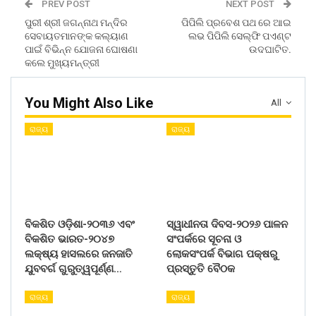
PREV POST
NEXT POST
ପୁରୀ ଶ୍ରୀ ଜଗନ୍ନାଥ ମନ୍ଦିର
ପିପିଲି ପ୍ରବେଶ ପଥ ରେ ଆଇ
ସେବାୟତମାନଙ୍କ କଲ୍ୟାଣ
ଲଭ ପିପିଲି ସେଲ୍ଫି ପଏଣ୍ଟ
ପାଇଁ ବିଭିନ୍ନ ଯୋଜନା ଘୋଷଣା
ଉଦଘାଟିତ.
କଲେ ମୁଖ୍ୟମନ୍ତ୍ରୀ
You Might Also Like
All
ରାଜ୍ୟ
ରାଜ୍ୟ
ବିକଶିତ ଓଡ଼ିଶା-୨୦୩୬ ଏବଂ
ସ୍ୱାଧୀନତା ଦିବସ-୨୦୨୬ ପାଳନ
ବିକଶିତ ଭାରତ-୨୦୪୭
ସଂପର୍କରେ ସୂଚନା ଓ
ଲକ୍ଷ୍ୟ ହାସଲରେ ଜନଜାତି
ଲୋକସଂପର୍କ ବିଭାଗ ପକ୍ଷରୁ
ଯୁବବର୍ଗ ଗୁରୁତ୍ୱପୂର୍ଣ୍ଣ…
ପ୍ରସ୍ତୁତି ବୈଠକ
ରାଜ୍ୟ
ରାଜ୍ୟ