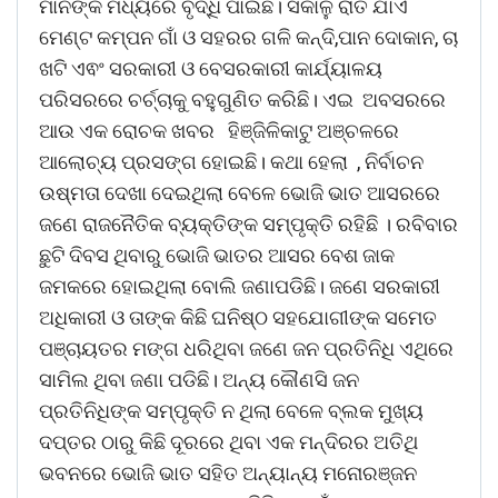
ମାନଙ୍କ ମଧ୍ୟରେ ବୃଦ୍ଧି ପାଇଛି। ସକାଳୁ ରାତି ଯାଏଁ
ମେଣ୍ଟ କମ୍ପନ ଗାଁ ଓ ସହରର ଗଳି କନ୍ଦି,ପାନ ଦୋକାନ, ଚା
ଖଟି ଏଵଂ ସରକାରୀ ଓ ବେସରକାରୀ କାର୍ଯ୍ୟାଳୟ
ପରିସରରେ ଚର୍ଚ୍ଚାକୁ ବହୁଗୁଣିତ କରିଛି। ଏଇ ଅବସରରେ
ଆଉ ଏକ ରୋଚକ ଖବର ହିଞ୍ଜିଳିକାଟୁ ଅଞ୍ଚଳରେ
ଆଲୋଚ୍ୟ ପ୍ରସଙ୍ଗ ହୋଇଛି। କଥା ହେଲା , ନିର୍ବାଚନ
ଉଷ୍ମତା ଦେଖା ଦେଇଥିଲା ବେଳେ ଭୋଜି ଭାତ ଆସରରେ
ଜଣେ ରାଜନୈତିକ ବ୍ୟକ୍ତିଙ୍କ ସମ୍ପୃକ୍ତି ରହିଛି । ରବିବାର
ଛୁଟି ଦିବସ ଥିବାରୁ ଭୋଜି ଭାତର ଆସର ବେଶ ଜାକ
ଜମକରେ ହୋଇଥିଲା ବୋଲି ଜଣାପଡିଛି। ଜଣେ ସରକାରୀ
ଅଧିକାରୀ ଓ ତାଙ୍କ କିଛି ଘନିଷ୍ଠ ସହଯୋଗୀଙ୍କ ସମେତ
ପଞ୍ଚାୟତର ମଙ୍ଗ ଧରିଥିବା ଜଣେ ଜନ ପ୍ରତିନିଧି ଏଥିରେ
ସାମିଲ ଥିବା ଜଣା ପଡିଛି। ଅନ୍ୟ କୌଣସି ଜନ
ପ୍ରତିନିଧିଙ୍କ ସମ୍ପୃକ୍ତି ନ ଥିଲା ବେଳେ ବ୍ଲକ ମୁଖ୍ୟ
ଦପ୍ତର ଠାରୁ କିଛି ଦୂରରେ ଥିବା ଏକ ମନ୍ଦିରର ଅତିଥି
ଭବନରେ ଭୋଜି ଭାତ ସହିତ ଅନ୍ୟାନ୍ୟ ମନୋରଞ୍ଜନ