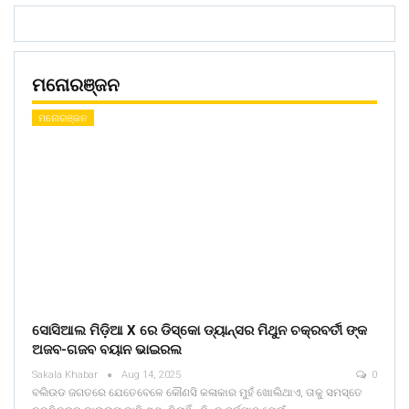
ମନୋରଞ୍ଜନ
ମନୋରଞ୍ଜନ
ସୋସିଆଲ ମିଡ଼ିଆ X ରେ ଡିସ୍କୋ ଡ୍ୟାନ୍ସର ମିଥୁନ ଚକ୍ରବର୍ତୀ ଙ୍କ
ଅଜବ-ଗଜବ ବୟାନ ଭାଇରଲ
Sakala Khabar
Aug 14, 2025
0
ବଲିଉଡ ଜଗତରେ ଯେତେବେଳେ କୌଣସି କଳାକାର ମୁହଁ ଖୋଲିଥାଏ, ତାକୁ ସମସ୍ତେ