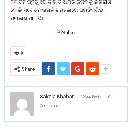
ନିର୍ବାଚନ ପୂର୍ବରୁ ଭୋଜି ଭାତ ଆସର ଜମିବାକୁ ଲାଗିଲାଣି
ବୋଲି ସଚେତନ ନାଗରିକ ମହଲରେ ପ୍ରତିକ୍ରିୟା
ପ୍ରକାଶ ପାଇଛି।
0
Share
Sakala Khabar
32666 Posts
0
Comments