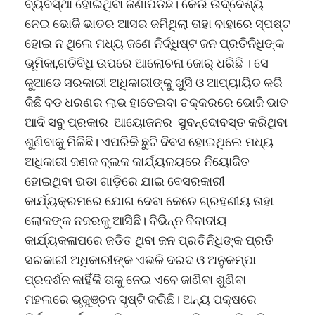
ବ୍ୟବସ୍ଥା ହୋଇଥିବା ଜଣାପଡିଛି। କେଉଁ ଉଦ୍ଦେଶ୍ୟ
ନେଇ ଭୋଜି ଭାତର ଆସର ଜମିଥିଲା ତାହା ବାହାରେ ସ୍ପଷ୍ଟ
ହୋଇ ନ ଥିଲେ ମଧ୍ୟ ଜଣେ ନିର୍ଦ୍ଧିଷ୍ଟ ଜନ ପ୍ରତିନିଧିଙ୍କ
ଭୂମିକା,ଗତିବିଧି ଉପରେ ଆଲୋଚନା ଜୋର୍ ଧରିଛି । ସେ
କୁଆଡେ ସରକାରୀ ଅଧିକାରୀଙ୍କୁ ଖୁସି ଓ ଆପ୍ୟାୟିତ କରି
କିଛି ବଡ ଧରଣର ଲାଭ ହାତେଇବା ଚକ୍କରରେ ଭୋଜି ଭାତ
ଆଦି ସବୁ ପ୍ରକାର ଆୟୋଜନର ସୁବନ୍ଦୋବସ୍ତ କରିଥିବା
ଶୁଣିବାକୁ ମିଳିଛି। ଏପରିକି ଛୁଟି ଦିବସ ହୋଇଥିଲେ ମଧ୍ୟ
ଅଧିକାରୀ ଜଣକ ବ୍ଲକ କାର୍ଯ୍ୟଳୟରେ ନିୟୋଜିତ
ହୋଇଥିବା ଭଡା ଗାଡ଼ିରେ ଯାଇ ବେସରକାରୀ
କାର୍ଯ୍ୟକ୍ରମରେ ଯୋଗ ଦେବା କେତେ ଗ୍ରହଣୀୟ ତାହା
ଲୋକଙ୍କ ନଜରକୁ ଆସିଛି। ବିଭିନ୍ନ ବିବାଦୀୟ
କାର୍ଯ୍ୟକଳାପରେ ଜଡିତ ଥିବା ଜନ ପ୍ରତିନିଧିଙ୍କ ପ୍ରତି
ସରକାରୀ ଅଧିକାରୀଙ୍କ ଏଭଳି ଦରଦ ଓ ଅନୁକମ୍ପା
ପ୍ରଦର୍ଶନ କାହିଁକି ତାକୁ ନେଇ ଏବେ ଜାଣିବା ଶୁଣିବା
ମହଲରେ ଭୃକୁଞ୍ଚନ ସୃଷ୍ଟି କରିଛି। ଅନ୍ୟ ପକ୍ଷରେ