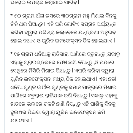
ଘରୋଇ ଉପଚାର କରାଯାଇ ପାରିବ l
* ୫୦ ଗ୍ରାମ ଅଁଳା ରସରେ ୩୦ଗ୍ରାମ ମହୁ ମିଶାଇ ଦିନକୁ
ତିନି ଥର ପିଅନ୍ତୁ l ଏହି ପରି ଗୋଟିଏ ସପ୍ତାହ ପର୍ଯ୍ୟନ୍ତ
କରିବା ଦ୍ୱାରା ପରିଶ୍ରା କଲାବେଳେ ଯନ୍ତ୍ରଣା ଅନୁଭବ
ହୋଇ ନଥାଏ ଓ ୟୁରିନ ଇନଫେକ୍ସନ ଠିକ ହୋଇଯାଏ l
* ୧୫ ଗ୍ରାମ ଧନିଆକୁ ରାତିସାରା ପାଣିରେ ବତୁରାନ୍ତୁ ,ସକାଳୁ
ଏହାକୁ ଗ୍ରାଇଣ୍ଡରରେ ପେଷି ଛାଣି ନିଅନ୍ତୁ ,ଓ ତାପରେ
ସେଥିରେ ମିସିରି ମିଶାଇ ପିଅନ୍ତୁ l ଏପରି କରିବା ଦ୍ୱାରା
ୟୁରିନ ଇନଫେକ୍ସନ ମଧ୍ୟ ଠିକ ହୋଇଥାଏ l ଏହା ଛଡl
ଧନିଆ ଗୁଣ୍ଡ ଓ ଅଁଳା ଗୁଣ୍ଡକୁ ସମାନ ମାତ୍ରାରେ ମିଶାଇ
ପାଣିରେ ବତୁରାଈ ରାତିଯାକ ରଖି ଦିଅନ୍ତୁ l ସକାଳୁ ଏହାକୁ
ହାତରେ ଭଲରେ ଚକଟି ଛାଣି ନିୟନ୍ତୁ ଏହି ପାଣିକୁ ଦିନକୁ
ଦୁଇଥର ପିଇବା ଦ୍ୱାରା ୟୁରିନ ଇନଫେକ୍ସନ କମି
ଯାଇଥାଏ l