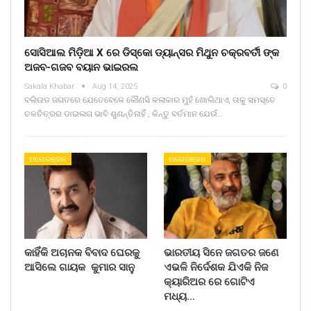
ସୋସିଆଲ ମିଡ଼ିଆ X ରେ ଡିସ୍କୋ ଡ୍ୟାନ୍ସର ମିଥୁନ ଚକ୍ରବର୍ତୀ ଙ୍କ
ଅଜବ-ଗଜବ ବୟାନ ଭାଇରଲ
Sakala Khabar
Aug 14, 2025
0
ବଲିଉଡ ଜଗତରେ ଯେତେବେଳେ କୌଣସି କଳାକାର ମୁହଁ ଖୋଲିଥାଏ, ତାକୁ ସମସ୍ତେ
ଚଳଚିତ୍ରର ଡାଇଲଗ ଭାବି ଶୁଣନ୍ତିନାହିଁ , କିନ୍ତୁ ବର୍ତମାନ ଯେଉଁ…
ମନୋରଞ୍ଜନ
ମନୋରଞ୍ଜନ
କାହିଁକି ଅଚାନକ ବିବାଦ ଘେରକୁ
ଭାରତୀୟ ସିନେ ଜଗତର ଜଣେ
ଆସିଲେ ଗାୟକ କୁମାର ସାନୁ
ଏଭଳି ନିର୍ଦେଶକ ଯିଏକି ନିଜ
କ୍ୟାରିଅର ରେ ଗୋଟିଏ
ମଧ୍ୟ…