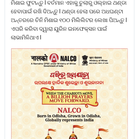
ମିଶାଇ ଫୁଟାନ୍ତୁ l ବର୍ତମାନ ଏହାକୁ ଚୁଲାରୁ ଓଲ୍ହାଇ ଥଣ୍ଡା
ହେବାପାଇଁ ରଖି ଦିଅନ୍ତୁ l ଥଣ୍ଡା ହେଲା ପରେ ଅଧଘଣ୍ଟା
ଅନ୍ତରରେ ଚିନି ମିଶାଇ ୧୦୦ ମିଲିଲିଟର ଲେଖା ପିଅନ୍ତୁ l
ଏପରି କରିବା ଦ୍ୱାରା ୟୁରିନ ଇନଫେକ୍ସନ ପାଇଁ
ଲାଭାମିଳିଥାଏ l