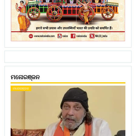
ମନୋରଞ୍ଜନ
ମନୋରଞ୍ଜନ