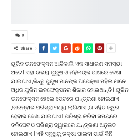
0
Share
ୟୁରିନ ଇନଫେକ୍ସନ ଆଜିକାଲି ଏକ ସାଧାରଣ ସମସ୍ୟା
ଅଟେ l ଏହା ଉଭୟ ପୁରୁଷ ଓ ମହିଳାଙ୍କ ପାଖରେ ଦେଖା
ଯାଇଥାଏ ,କିନ୍ତୁ ପୁରୁଷ ମାନଙ୍କ ଅପେକ୍ଷା ମହିଳା ମାନେ
ଅଧିକ ୟୁରିନ ଇନଫେକ୍ସନର ଶିକାର ହୋଇଥାନ୍ତି l ୟୁରିନ
ଇନଫେକ୍ସନ ହେଲେ ପେଟରେ ଯନ୍ତ୍ରଣା ହୋଇଥାଏ
,ବାରମ୍ବାର ପରିଶ୍ରା ମଧ୍ୟ ଲାଗିଥାଏ ,ତା ସହିତ ଜ୍ୱର
ହେବାର ଦେଖା ଯାଇଥାଏ l ପରିଶ୍ରା କରିବା ସମୟରେ
ତଳିପେଟ ଓ ପରିଶ୍ରା ଦ୍ୱାରରେ ଯନ୍ତ୍ରଣା ଅନୁଭବ
ହୋଇଥାଏ l ଏହି ସବୁଥିରୁ ରକ୍ଷା ପାଇବା ପାଇଁ କିଛି