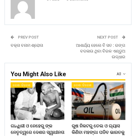
PREV POST
NEXT POST
ବକ୍ତା ବନାମ ଶ୍ରୋତା
ଆଶର୍ଯ୍ୟ ହେଲେ ବି ସତ : ରଙ୍ଗ
ବଦଳାଉ ଥିବା ବିରଳ ଏଣ୍ଡୁଅ
ଉଦ୍ଧାର
You Might Also Like
All
ଦେଶ- ବିଦେଶ
ଦେଶ- ବିଦେଶ
ଗାନ୍ଧିଜୀ ଓ ନେହେରୁ ଙ୍କ
ରୁଷ ନିକଟରୁ ତେଲ ଓ ଗ୍ୟାସ
ନେତୃତ୍ୱରେ ଦେଶର ସ୍ୱାଧୀନତା
କିଣିବା ମହଙ୍ଗା ପଡିବ ଭାରତକୁ