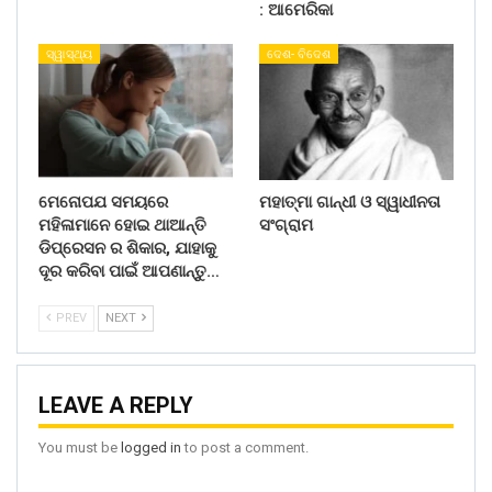
: ଆମେରିକା
ସ୍ୱାସ୍ଥ୍ୟ
ଦେଶ- ବିଦେଶ
ମେନୋପଯ ସମୟରେ
ମହାତ୍ମା ଗାନ୍ଧୀ ଓ ସ୍ୱାଧୀନତା
ମହିଳାମାନେ ହୋଇ ଥାଆନ୍ତି
ସଂଗ୍ରାମ
ଡିପ୍ରେସନ ର ଶିକାର, ଯାହାକୁ
ଦୂର କରିବା ପାଇଁ ଆପଣାନ୍ତୁ…
PREV
NEXT
LEAVE A REPLY
You must be
logged in
to post a comment.