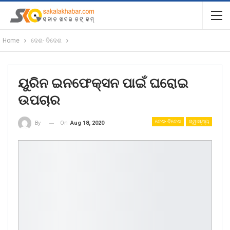
Home
ଦେଶ- ବିଦେଶ
ୟୁରିନ ଇନଫେକ୍ସନ ପାଇଁ ଘରୋଇ
ଉପଚାର
ଦେଶ- ବିଦେଶ
ସ୍ୱାସ୍ଥ୍ୟ
On
Aug 18, 2020
By