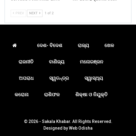
PREV
NEXT
1 of 2
ଦେଶ- ବିଦେଶ
ରାଜ୍ୟ
ଖେଳ
ରାଜନୀତି
ବାଣିଜ୍ୟ
ମନୋରଞ୍ଜନ
ଅପରାଧ
ସ୍ୱତନ୍ତ୍ର
ସ୍ୱାସ୍ଥ୍ୟ
କରୋନା
ରାଶିଫଳ
ଶିକ୍ଷା ଓ ନିଯୁକ୍ତି
© 2026 - Sakala Khabar. All Rights Reserved.
Designed by
Web Odisha