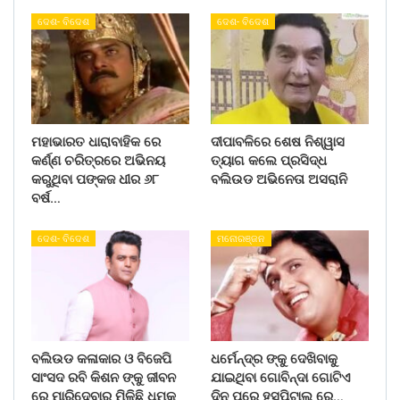
ଦେଶ- ବିଦେଶ
ଦେଶ- ବିଦେଶ
ମହାଭାରତ ଧାରାବାହିକ ରେ
ଦୀପାବଳିରେ ଶେଷ ନିଶ୍ୱାସ
କର୍ଣ୍ଣ ଚରିତ୍ରରେ ଅଭିନୟ
ତ୍ୟାଗ କଲେ ପ୍ରସିଦ୍ଧ
କରୁଥିବା ପଙ୍କଜ ଧୀର ୬୮
ବଲିଉଡ ଅଭିନେତା ଅସରାନି
ବର୍ଷ…
ଦେଶ- ବିଦେଶ
ମନୋରଞ୍ଜନ
ବଲିଉଡ କଳାକାର ଓ ବିଜେପି
ଧର୍ମେନ୍ଦ୍ର ଙ୍କୁ ଦେଖିବାକୁ
ସାଂସଦ ରବି କିଶନ ଙ୍କୁ ଜୀବନ
ଯାଇଥିବା ଗୋବିନ୍ଦା ଗୋଟିଏ
ରେ ମାରିଦେବାର ମିଳିଛି ଧମକ
ଦିନ ପରେ ହସ୍ପିଟାଲ ରେ…