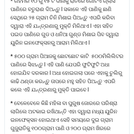
* ଗହମର ୧୦ ରୁ ୧୫ ଟି ଦାନାକୁ ରାତିରେ ଗୋଟିଏ ଗ୍ଲାସ
ପାଣିରେ ବତୁରାଈ ଦିଅନ୍ତୁ l ସକାଳେ ଏହି ପାଣିକୁ ଛାଣି
ସେଥିରେ ୨୫ ଗ୍ରାମ ଚିନି ମିଶାଇ ପିଅନ୍ତୁ ଏପରି କରିବା
ଦ୍ୱାରା ଏହି ଯନ୍ତ୍ରଣାରୁ ମୁକ୍ତି ମିଳିଥାଏ l ଏହା ସହିତ
ପଇଡ ପାଣିରେ ଗୁଡ ଓ ଧନିଆ ଗୁଣ୍ଡ ମିଶାଇ ପିବ ଦ୍ୱାରା
ୟୁରିନ ଇନଫେକ୍ସନରୁ ଆରାମ ମିଳିଥାଏ l
* ୫୦୦ ଗ୍ରାମ ପିଆଜକୁ ଛୋଟଛୋଟ କାଟି ୫୦୦ମିଲିଲିଟର
ପାଣିରେ ସିଝାନ୍ତୁ l ଏହି ପାଣି ଯେପରି ଫୁଟିଫୁଟି ଅଧା
ହୋଇଯିବ ଦରକାର l ଅଧା ହୋଇଗଲା ପରେ ଏହାକୁ ଚୁଲିରୁ
କାଢି ଥଣ୍ଡା କରନ୍ତୁ ତାପରେ ମହୁ ସହିତ ପିଅନ୍ତୁ ଏପରି
କଲେ ଏହି ଯନ୍ତ୍ରଣାରୁ ମୁକ୍ତି ପାଇବେ l
* ବେଳେବେଳେ କିଛି ମହିଳା ବା ପୁରୁଷ ଜୋରରେ ପରିଶ୍ରା
ଲାଗିଲେ ଅଟକାଇ ରଖିଥାନ୍ତି ଏହା ଦ୍ୱାରା ମଧ୍ୟ ୟୁରିନ
ଇନଫେକ୍ସନ ହୋଇଥାଏ ସେହି ସମୟରେ ଦୁଇ ଗ୍ରାମ
ଗୁଜୁରାତିକୁ ୧୦୦ଗ୍ରାମ ପାଣି ଓ ୨୦୦ ଗ୍ରାମ ଖିରରେ