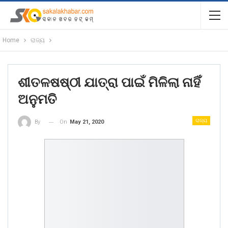
Home
ରାଜ୍ୟ
ଶୀତଳଷଷ୍ଠୀ ଯାତ୍ରା ପାଇଁ ମିଳିଲା ନାହିଁ
ଅନୁମତି
ରାଜ୍ୟ
On
May 21, 2020
By