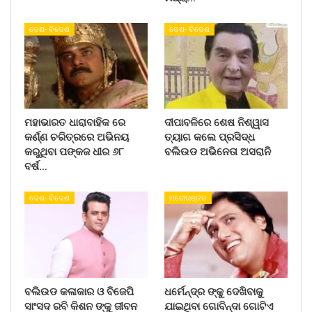
ଦେଶ- ବିଦେଶ
ଦେଶ- ବିଦେଶ
ମହାଭାରତ ଧାରାବାହିକ ରେ
ଦୀପାବଳିରେ ଶେଷ ନିଶ୍ୱାସ
କର୍ଣ୍ଣ ଚରିତ୍ରରେ ଅଭିନୟ
ତ୍ୟାଗ କଲେ ପ୍ରସିଦ୍ଧ
କରୁଥିବା ପଙ୍କଜ ଧୀର ୬୮
ବଲିଉଡ ଅଭିନେତା ଅସରାନି
ବର୍ଷ…
ଦେଶ- ବିଦେଶ
ମନୋରଞ୍ଜନ
ବଲିଉଡ କଳାକାର ଓ ବିଜେପି
ଧର୍ମେନ୍ଦ୍ର ଙ୍କୁ ଦେଖିବାକୁ
ସାଂସଦ ରବି କିଶନ ଙ୍କୁ ଜୀବନ
ଯାଇଥିବା ଗୋବିନ୍ଦା ଗୋଟିଏ