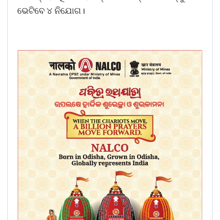
ଭେଟିବେ ୪ ନିଯୋଗ।