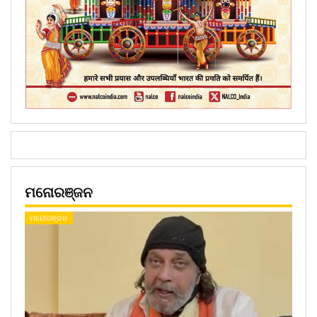
ମନୋରଞ୍ଜନ
ମନୋରଞ୍ଜନ