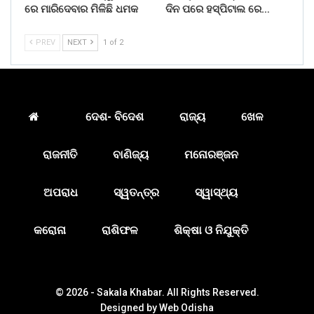
ରେ ମାରିଦେବାର ମିଳିଛି ଧମକ
ଦିନ ପରେ ହସ୍ପିଟାଲ ରେ…
PREV
NEXT
1 of 2
ଦେଶ- ବିଦେଶ
ରାଜ୍ୟ
ଖେଳ
ରାଜନୀତି
ବାଣିଜ୍ୟ
ମନୋରଞ୍ଜନ
ଅପରାଧ
ସ୍ୱତନ୍ତ୍ର
ସ୍ୱାସ୍ଥ୍ୟ
କରୋନା
ରାଶିଫଳ
ଶିକ୍ଷା ଓ ନିଯୁକ୍ତି
© 2026 - Sakala Khabar. All Rights Reserved.
Designed by
Web Odisha