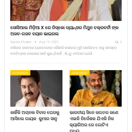
ସୋସିଆଲ ମିଡ଼ିଆ X ରେ ଡିସ୍କୋ ଡ୍ୟାନ୍ସର ମିଥୁନ ଚକ୍ରବର୍ତୀ ଙ୍କ
ଅଜବ-ଗଜବ ବୟାନ ଭାଇରଲ
Sakala Khabar
Aug 14, 2025
0
ବଲିଉଡ ଜଗତରେ ଯେତେବେଳେ କୌଣସି କଳାକାର ମୁହଁ ଖୋଲିଥାଏ, ତାକୁ ସମସ୍ତେ
ଚଳଚିତ୍ରର ଡାଇଲଗ ଭାବି ଶୁଣନ୍ତିନାହିଁ , କିନ୍ତୁ ବର୍ତମାନ ଯେଉଁ…
ମନୋରଞ୍ଜନ
ମନୋରଞ୍ଜନ
କାହିଁକି ଅଚାନକ ବିବାଦ ଘେରକୁ
ଭାରତୀୟ ସିନେ ଜଗତର ଜଣେ
ଆସିଲେ ଗାୟକ କୁମାର ସାନୁ
ଏଭଳି ନିର୍ଦେଶକ ଯିଏକି ନିଜ
କ୍ୟାରିଅର ରେ ଗୋଟିଏ
ମଧ୍ୟ…