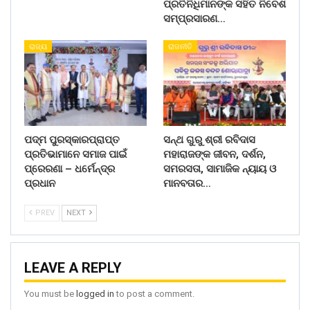
ପ୍ରତିନିଧିମାନଙ୍କ ସହିତ ନିବେଶ
ସମ୍ପ୍ରସାରଣ…
ରାଜ୍ୟ
ରାଜନୀତି
ପଦ୍ମ ପୁରସ୍କାରପ୍ରାପ୍ତ
ସନ୍ଥ ଗୁରୁ ଶ୍ରୀ ରବିଦାସ
ପ୍ରତିଭାମାନେ ସମାଜ ପାଇଁ
ମହାରାଜଙ୍କ ଜୀବନ, ଦର୍ଶନ,
ପ୍ରେରଣା – ଧର୍ମେନ୍ଦ୍ର
ସମରସତା, ସାମାଜିକ ନ୍ୟାୟ ଓ
ପ୍ରଧାନ
ମାନବତାର…
PREV
NEXT
LEAVE A REPLY
You must be
logged in
to post a comment.