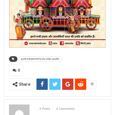
govt not permit to do sital sasthi
0
Share
0 Posts
0 Comments