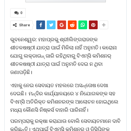
0
Share
ଭୁବନେଶ୍ୱର: ମହାପ୍ରଭୁ ଶ୍ରୀଲିଙ୍ଗରାଜଙ୍କ
ଶୀତଳଷଷ୍ଠୀ ଯାତ୍ରା ପାଇଁ ମିଳିଲା ନାହିଁ ଅନୁମତି। କରୋନା
ଯୋଗୁ ଲକ୍‌ଡାଉନ୍‌ ଜାରି ରହିଥିବାରୁ ବିଏମ୍‌ସି କମିଶନର୍
ଶୀତଳଷଷ୍ଠୀ ଯାତ୍ରା ପାଇଁ ଅନୁମତି ଦେଇ ନ ଥିବା
ଜଣାପଡ଼ିଛି।
ଏହାକୁ ନେଇ ସେବାୟତ ମହଲରେ ଅସନ୍ତୋଷ ଦେଖା
ଦେଇଛି। ମନ୍ଦିର କାର୍ଯ୍ୟାଳୟରେ ୪ ନିଯୋଗକଙ୍କ ସହ
ବିଏମ୍‌ସି ଅତିରିକ୍ତ କମିଶନରଙ୍କ ଆଲୋଚନ ହୋଇଥିଲେ
ମଧ୍ୟ କୌଣସି ନିଷ୍କର୍ସ ବାହାରି ପାରିନାହିଁ।
ପରମ୍ପରାକୁ ରକ୍ଷା କରାଯାଉ ବୋଲି ସେବାୟତମାନେ ଦାବି
କରିଛନ୍ତି। ଏଥିପାଇଁ ବିଏମ୍‌ସି କମିଶନର୍ ଓ ଡିସିପିଙ୍କୁ