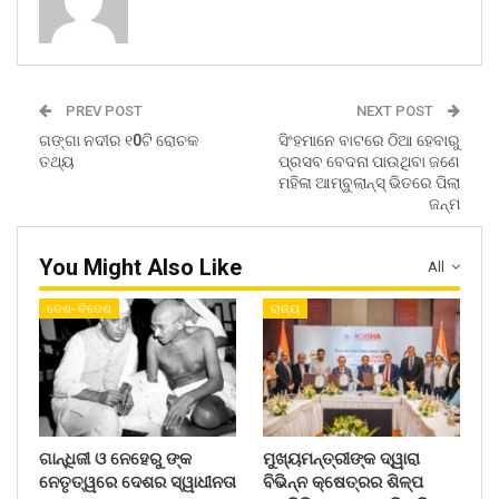
PREV POST
NEXT POST
ଗଙ୍ଗା ନଦୀର ୧0ଟି ରୋଚକ
ସିଂହମାନେ ବାଟରେ ଠିଆ ହେବାରୁ
ତଥ୍ୟ
ପ୍ରସବ ବେଦନା ପାଉଥିବା ଜଣେ
ମହିଳା ଆମ୍ବୁଲାନ୍‌ସ୍ ଭିତରେ ପିଲା
ଜନ୍ମ
You Might Also Like
All
ଦେଶ- ବିଦେଶ
ରାଜ୍ୟ
ଗାନ୍ଧିଜୀ ଓ ନେହେରୁ ଙ୍କ
ମୁଖ୍ୟମନ୍ତ୍ରୀଙ୍କ ଦ୍ୱାରା
ନେତୃତ୍ୱରେ ଦେଶର ସ୍ୱାଧୀନତା
ବିଭିନ୍ନ କ୍ଷେତ୍ରର ଶିଳ୍ପ