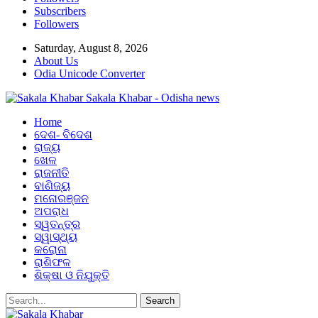
Subscribers
Followers
Saturday, August 8, 2026
About Us
Odia Unicode Converter
Sakala Khabar - Odisha news
Home
ଦେଶ- ବିଦେଶ
ରାଜ୍ୟ
ଖେଳ
ରାଜନୀତି
ବାଣିଜ୍ୟ
ମନୋରଞ୍ଜନ
ଅପରାଧ
ସ୍ୱତନ୍ତ୍ର
ସ୍ୱାସ୍ଥ୍ୟ
କରୋନା
ରାଶିଫଳ
ଶିକ୍ଷା ଓ ନିଯୁକ୍ତି