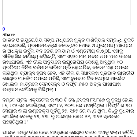
0
Share
ଭାରତ ଓ ଇୟୁରୋପିୟ ସଙ୍ଘ ମଧ୍ୟରେ ମୁକ୍ତ ବାଣିଜ୍ୟିକ ସମ୍ବନ୍ଧ ଚୁକ୍ତି
ହୋଇଯାଇଛି, ପ୍ରଧାନମନ୍ତ୍ରୀ ନରେନ୍ଦ୍ର ମୋଦୀ ଓ ୟୁରୋପୀୟ ଆୟୋଗ
ର ଅଧକ୍ଷ ଉର୍ସୁଲା ବନ ଡେର ଲେୟାନ ଓ ଏଣ୍ଡନୀୟ କାଷ୍ଠL ଏହାକୁ
ଐତିହାସିକ ବାଣିଜ୍ୟ କହିଛନ୍ତି, ଏବଂ ଏହାର ନାମ ମଦର ଅଫ ଅଲ ଡୀଲସ
ରଖାଯାଇଛି, ଏହି ଡୀଲ ଅନୁସାରେ ଇୟୁରୋପିୟ ଦେଶରୁ ଆସୁଥିବା ୯୦
ପ୍ରତିଶତ ଜିନିଷ ବର୍ତମାନ ତାରିଫ ଫ୍ରି ହୋଇଯିବ, ନଚେତ ଏହା ଉପରେ
ଲାଗିଥିବା ଟ୍ୟାକ୍ସ ହ୍ରାସ ହେବ, ଏହି ଡୀଲ ର ସିଧାସଳଖ ପ୍ରଭାବ ଭାରତୀୟ
ସେୟାର ମାର୍କେଟ ଉପରେ ପଡିଛି, ଏବଂ ବୁଧବାର ଦିନ ସେୟାର ମାର୍କେଟ
ଖୋଲିବା ମାତ୍ରକେ ସେନସେକ୍ସ ଓ ନିଫ୍ଟି ୬୫୦ ଅଙ୍କ ପାଖାପାଖି
ଉତ୍ଥାନ ଦେଖିବାକୁ ମିଳିଥିଲା l
ବମ୍ବେ ଷ୍ଟକ ଏକ୍ସଚେଂଜ ର ୩୦ ଟି ସେନ୍ସେକ୍ସ ୮୧.୮୫୭ ରୁ ବୃଦ୍ଧି ହୋଇ
୮୧, ୮୯୨ ରେ ଖୋଲିଥିଲା, ଏବଂ ୮୨, ୫୦୩ ରେ ପହଞ୍ଚିଥିଲା l ନିଫ୍ଟି ର ୫୦
ସେୟାର ଵାଲା ଇଣ୍ଡେକ୍ସ ପୂର୍ବରୁ ୨୫, ୧୭୫ ରେ ବନ୍ଦ ଥିଲା, କିନ୍ତୁ ବୁଧବାର
ଖୋଲିଲା ବେଳକୁ ୨୫, ୨୫୮ ରୁ ଆରମ୍ଭ ହୋଇ ୨୫, ୩୭୨ ସ୍ତରରେ
ପହଞ୍ଚିଥିଲା l ‘
ଭାରତ- ଇଞ୍ଚୁ ଡୀଲ ହେବା ମାତ୍ରକେ ସେୟାର ବଜାର ଏହାକୁ ସଲାମ କରିଛି,