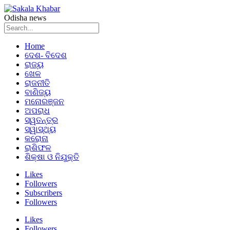
Odisha news
Home
ଦେଶ- ବିଦେଶ
ରାଜ୍ୟ
ଖେଳ
ରାଜନୀତି
ବାଣିଜ୍ୟ
ମନୋରଞ୍ଜନ
ଅପରାଧ
ସ୍ୱତନ୍ତ୍ର
ସ୍ୱାସ୍ଥ୍ୟ
କରୋନା
ରାଶିଫଳ
ଶିକ୍ଷା ଓ ନିଯୁକ୍ତି
Likes
Followers
Subscribers
Followers
Likes
Followers