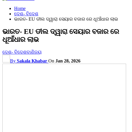
Home
ଦେଶ- ବିଦେଶ
ଭାରତ- EU ଡୀଲ ଦ୍ୱାରା ସେୟାର ବଜାର ରେ ଧୂଆଁଧାର ଲାଭ
ଭାରତ- EU ଡୀଲ ଦ୍ୱାରା ସେୟାର ବଜାର ରେ
ଧୂଆଁଧାର ଲାଭ
ଦେଶ- ବିଦେଶ
ବାଣିଜ୍ୟ
By
Sakala Khabar
On
Jan 28, 2026