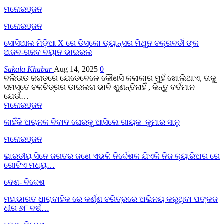
ମନୋରଞ୍ଜନ
ମନୋରଞ୍ଜନ
ସୋସିଆଲ ମିଡ଼ିଆ X ରେ ଡିସ୍କୋ ଡ୍ୟାନ୍ସର ମିଥୁନ ଚକ୍ରବର୍ତୀ ଙ୍କ
ଅଜବ-ଗଜବ ବୟାନ ଭାଇରଲ
Sakala Khabar
Aug 14, 2025
0
ବଲିଉଡ ଜଗତରେ ଯେତେବେଳେ କୌଣସି କଳାକାର ମୁହଁ ଖୋଲିଥାଏ, ତାକୁ
ସମସ୍ତେ ଚଳଚିତ୍ରର ଡାଇଲଗ ଭାବି ଶୁଣନ୍ତିନାହିଁ , କିନ୍ତୁ ବର୍ତମାନ
ଯେଉଁ…
ମନୋରଞ୍ଜନ
କାହିଁକି ଅଚାନକ ବିବାଦ ଘେରକୁ ଆସିଲେ ଗାୟକ କୁମାର ସାନୁ
ମନୋରଞ୍ଜନ
ଭାରତୀୟ ସିନେ ଜଗତର ଜଣେ ଏଭଳି ନିର୍ଦେଶକ ଯିଏକି ନିଜ କ୍ୟାରିଅର ରେ
ଗୋଟିଏ ମଧ୍ୟ…
ଦେଶ- ବିଦେଶ
ମହାଭାରତ ଧାରାବାହିକ ରେ କର୍ଣ୍ଣ ଚରିତ୍ରରେ ଅଭିନୟ କରୁଥିବା ପଙ୍କଜ
ଧୀର ୬୮ ବର୍ଷ…