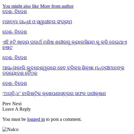
You might also like
More from author
ଦେଶ- ବିଦେଶ
ମହାତ୍ମା ଗାନ୍ଧୀ ଓ ସ୍ୱାଧୀନତା ସଂଗ୍ରାମ
ଦେଶ- ବିଦେଶ
ଏହି ୫ଟି ଖାଦ୍ୟ ପଦାର୍ଥ ମଣିଷ ଶରୀରରୁ କ୍ୟାଲସିୟମ କୁ କରି ଦେଇଥାଏ
ନଷ୍ଟ
ଦେଶ- ବିଦେଶ
ଆସନ୍ତାକାଲି ଭୁବନେଶ୍ୱରରେ ହେବ ବ୍ରିକ୍ସ ଶିକ୍ଷା ମନ୍ତ୍ରୀମାନଙ୍କ
ତ୍ରୟୋଦଶ ବୈଠକ
ଦେଶ- ବିଦେଶ
‘ଅଗ୍ନି-୪’ ବାଲିଷ୍ଟିକ କ୍ଷେପଣାସ୍ତ୍ରର ସଫଳ ପରୀକ୍ଷଣ
Prev
Next
Leave A Reply
You must be
logged in
to post a comment.