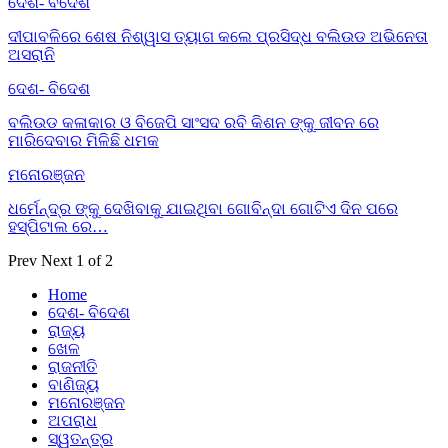
ଦେଶ- ବିଦେଶ
ଦୀପାବଳିରେ ଶେଷ ନିଶ୍ୱାସ ତ୍ୟାଗ କଲେ ପ୍ରସିଦ୍ଧ ବଲିଉଡ ଅଭିନେତା
ଅସରାନି
ଦେଶ- ବିଦେଶ
ବଲିଉଡ କଳାକାର ଓ ବିଜେପି ସାଂସଦ ରବି କିଶନ ଙ୍କୁ ଜୀବନ ରେ
ମାରିଦେବାର ମିଳିଛି ଧମକ
ମନୋରଞ୍ଜନ
ଧର୍ମେନ୍ଦ୍ର ଙ୍କୁ ଦେଖିବାକୁ ଯାଇଥିବା ଗୋବିନ୍ଦା ଗୋଟିଏ ଦିନ ପରେ
ହସ୍ପିଟାଲ ରେ…
Prev
Next
1 of 2
Home
ଦେଶ- ବିଦେଶ
ରାଜ୍ୟ
ଖେଳ
ରାଜନୀତି
ବାଣିଜ୍ୟ
ମନୋରଞ୍ଜନ
ଅପରାଧ
ସ୍ୱତନ୍ତ୍ର