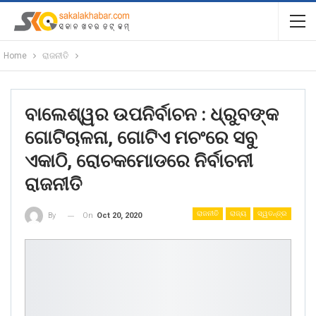
Home
ରାଜନୀତି
ବାଲେଶ୍ୱର ଉପନିର୍ବାଚନ : ଧ୍ରୁବଙ୍କ
ଗୋଟିଚାଳନା, ଗୋଟିଏ ମଚଂରେ ସବୁ
ଏକାଠି, ରୋଚକମୋଡରେ ନିର୍ବାଚନୀ
ରାଜନୀତି
ରାଜନୀତି
ରାଜ୍ୟ
ସ୍ୱତନ୍ତ୍ର
On
Oct 20, 2020
By