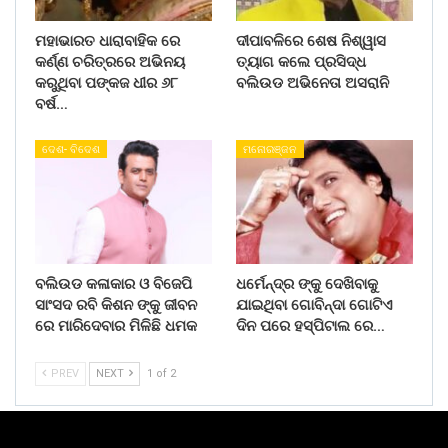
ମହାଭାରତ ଧାରାବାହିକ ରେ
ଦୀପାବଳିରେ ଶେଷ ନିଶ୍ୱାସ
କର୍ଣ୍ଣ ଚରିତ୍ରରେ ଅଭିନୟ
ତ୍ୟାଗ କଲେ ପ୍ରସିଦ୍ଧ
କରୁଥିବା ପଙ୍କଜ ଧୀର ୬୮
ବଲିଉଡ ଅଭିନେତା ଅସରାନି
ବର୍ଷ…
ଦେଶ- ବିଦେଶ
ମନୋରଞ୍ଜନ
ବଲିଉଡ କଳାକାର ଓ ବିଜେପି
ଧର୍ମେନ୍ଦ୍ର ଙ୍କୁ ଦେଖିବାକୁ
ସାଂସଦ ରବି କିଶନ ଙ୍କୁ ଜୀବନ
ଯାଇଥିବା ଗୋବିନ୍ଦା ଗୋଟିଏ
ରେ ମାରିଦେବାର ମିଳିଛି ଧମକ
ଦିନ ପରେ ହସ୍ପିଟାଲ ରେ…
PREV
NEXT
1 of 2