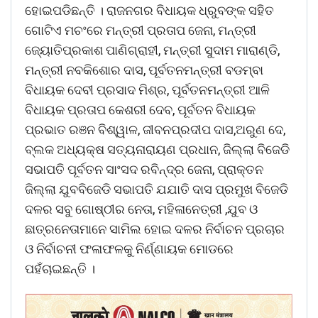
ହୋଇପଡିଛନ୍ତି । ରାଜନଗର ବିଧାୟକ ଧ୍ରୁବଙ୍କ ସହିତ
ଗୋଟିଏ ମଚଂରେ ମନ୍ତ୍ରୀ ପ୍ରତାପ ଜେନା, ମନ୍ତ୍ରୀ
ଜ୍ୟୋତିପ୍ରକାଶ ପାଣିଗ୍ରାହୀ, ମନ୍ତ୍ରୀ ସୁଦାମ ମାରାଣ୍ଡି,
ମନ୍ତ୍ରୀ ନବକିଶୋର ଦାସ, ପୂର୍ବତନମନ୍ତ୍ରୀ ବଡମ୍ବା
ବିଧାୟକ ଦେବୀ ପ୍ରସାଦ ମିଶ୍ର, ପୂର୍ବତନମନ୍ତ୍ରୀ ଆଳି
ବିଧାୟକ ପ୍ରତାପ କେଶରୀ ଦେବ, ପୂର୍ବତନ ବିଧାୟକ
ପ୍ରଭାତ ରଞନ ବିଶ୍ୱାଳ, ଜୀବନପ୍ରଦୀପ ଦାସ,ଅରୁଣ ଦେ,
ବ୍ଲକ ଅଧ୍ୟକ୍ଷ ସତ୍ୟନାରାୟଣ ପ୍ରଧାନ, ଜିଲ୍ଲା ବିଜେଡି
ସଭାପତି ପୂର୍ବତନ ସାଂସଦ ରବିନ୍ଦ୍ର ଜେନା, ପ୍ରାକ୍ତନ
ଜିଲ୍ଲା ଯୁବବିଜେଡି ସଭାପତି ଯଯାତି ଦାସ ପ୍ରମୁଖ ବିଜେଡି
ଦଳର ସବୁ ଗୋଷ୍ଠୀର ନେତା, ମହିଳାନେତ୍ରୀ ,ଯୁବ ଓ
ଛାତ୍ରନେତାମାନେ ସାମିଲ ହୋଇ ଦଳର ନିର୍ବାଚନ ପ୍ରଚାର
ଓ ନିର୍ବାଚନୀ ଫଳାଫଳକୁ ନିର୍ଣ୍ଣାୟକ ମୋଡରେ
ପହଁଚାଇଛନ୍ତି ।