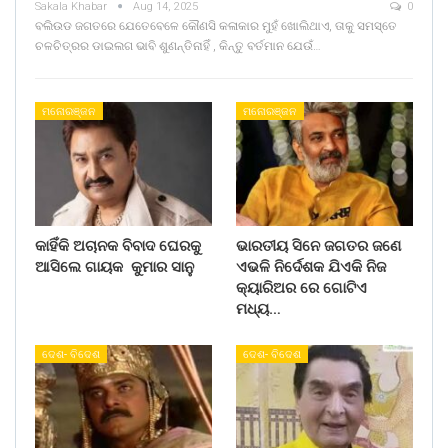
Sakala Khabar
Aug 14, 2025
0
ବଲିଉଡ ଜଗତରେ ଯେତେବେଳେ କୌଣସି କଳାକାର ମୁହଁ ଖୋଲିଥାଏ, ତାକୁ ସମସ୍ତେ
ଚଳଚିତ୍ରର ଡାଇଲଗ ଭାବି ଶୁଣନ୍ତିନାହିଁ , କିନ୍ତୁ ବର୍ତମାନ ଯେଉଁ…
ମନୋରଞ୍ଜନ
ମନୋରଞ୍ଜନ
କାହିଁକି ଅଚାନକ ବିବାଦ ଘେରକୁ
ଭାରତୀୟ ସିନେ ଜଗତର ଜଣେ
ଆସିଲେ ଗାୟକ କୁମାର ସାନୁ
ଏଭଳି ନିର୍ଦେଶକ ଯିଏକି ନିଜ
କ୍ୟାରିଅର ରେ ଗୋଟିଏ
ମଧ୍ୟ…
ଦେଶ- ବିଦେଶ
ଦେଶ- ବିଦେଶ