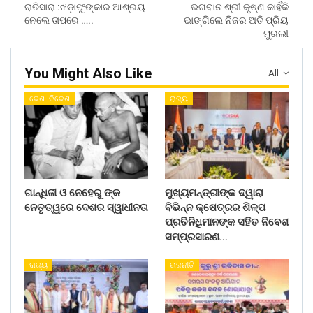
ରାତିସାରା :ଝଡ଼ାଫୁଙ୍କାର ଆଶ୍ରୟ
ଭଗବାନ ଶ୍ରୀ କୃଷ୍ଣ କାହିଁକି
ନେଲେ ତାପରେ …..
ଭାଙ୍ଗିଲେ ନିଜର ଅତି ପ୍ରିୟ
ମୁରଲୀ
You Might Also Like
All
ଦେଶ- ବିଦେଶ
ରାଜ୍ୟ
ଗାନ୍ଧିଜୀ ଓ ନେହେରୁ ଙ୍କ
ମୁଖ୍ୟମନ୍ତ୍ରୀଙ୍କ ଦ୍ୱାରା
ନେତୃତ୍ୱରେ ଦେଶର ସ୍ୱାଧୀନତା
ବିଭିନ୍ନ କ୍ଷେତ୍ରର ଶିଳ୍ପ
ପ୍ରତିନିଧିମାନଙ୍କ ସହିତ ନିବେଶ
ସମ୍ପ୍ରସାରଣ…
ରାଜ୍ୟ
ରାଜନୀତି