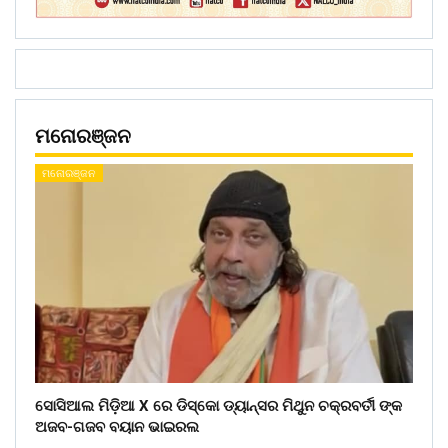
ମନୋରଞ୍ଜନ
ମନୋରଞ୍ଜନ
ସୋସିଆଲ ମିଡ଼ିଆ X ରେ ଡିସ୍କୋ ଡ୍ୟାନ୍ସର ମିଥୁନ ଚକ୍ରବର୍ତୀ ଙ୍କ
ଅଜବ-ଗଜବ ବୟାନ ଭାଇରଲ