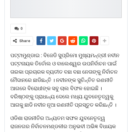
0
Share
ପଟ୍ଟାମୁଣ୍ଡାଇ : ବିଜେଡି ସୁପ୍ରିମୋ ମୁଖ୍ୟମନ୍ତ୍ରୀ ନବୀନ
ପଟ୍ଟନାୟକ ତିର୍ତୋଲ ଓ ବାଲେଶ୍ୱର ଉପନିର୍ବାଚନ ପାଇଁ
ତାରକା ପ୍ରଚାରକ ବ୍ୟତୀତ ବଛା ବଛା ନେତାଙ୍କୁ ନିର୍ବାଚନ
ମୈଦାନରେ ଛାଡିଛନ୍ତି । ନବୀନଙ୍କ ସୁଚିନ୍ତିତ ରଣନୀତି
ଆଗରେ ବିରୋଧୀଙ୍କ ସବୁ ଚାଲ ବିଫଳ ହୋଇଛି ।
ବରିଷ୍ଠଙ୍କୁ ପ୍ରାଧାନ୍ୟ ଦେଲେ ମଧ୍ୟ ଯୁବନେତୃତ୍ୱକୁ
ଆଗକୁ ଛାଡି ନବୀନ ନୂଆ ରଣନୀତି ପ୍ରସ୍ତୁତ କରିଛନ୍ତି ।
ଓଡିଶା ରାଜନୀତିର ଅନ୍ୟତମ ସଫଳ ଯୁବନେତୃତ୍ୱ
ରାଜନଗର ନିର୍ବାଚନମଣ୍ଡଳୀର ଅନୁଭବୀ ଅଭିଜ୍ଞ ବିଧାୟକ