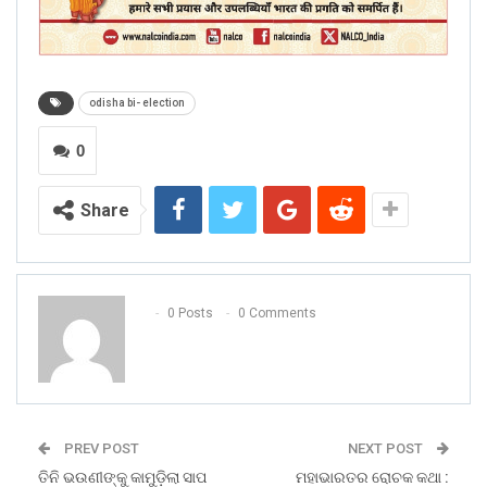
odisha bi- election
0
Share
0 Posts
0 Comments
PREV POST
NEXT POST
ତିନି ଭଉଣୀଙ୍କୁ କାମୁଡ଼ିଲା ସାପ
ମହାଭାରତର ରୋଚକ କଥା :