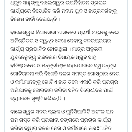
ଧ୍ରୁବ ସାହୁଙ୍କୁ ବାଲେଶ୍ୱର ଉପନିର୍ବାଚନ ପ୍ରଚାର
କାର୍ଯ୍ୟରେ ନିୟୋଜିତ କରି ନବୀନ ଯୁବ ଓ ଛାତ୍ରବର୍ଗଙ୍କୁ
ବିଶେଷ ବାର୍ତା ଦେଇଛନ୍ତି ।
ବାଲେଶ୍ୱର ବିଧାନସଭା ଆସନରେ ପ୍ରାର୍ଥୀ ଚୟନକୁ ନେଇ
ଅନିଶ୍ଚିତତା ଓ ଦ୍ୱନ୍ଦ ଦେଖା ଦେବାରୁ ଦଳରପ୍ରଚାର
କାର୍ଯ୍ୟ ପ୍ରଭାବିତ ହୋଇଥିଲା । ମାତ୍ର ଅନୁଭବୀ
ଯୁବନେତୃତ୍ୱ ରାଜନଗର ବିଧାୟକ ଧ୍ରୁବ ସାହୁ
ବରିଷ୍ଠନେତା ଓ ମନ୍ତ୍ରୀଙ୍କ ସହଯୋଗରେ ସ୍ୱତନ୍ତ୍ର
ଗୋଟିଚାଳନା କରି ବିଜେଡି ଦଳର ସମସ୍ତ ଗୋଷ୍ଠୀର ନେତା
ଓ କର୍ମୀମାନଙ୍କୁ ଗୋଟିଏ ଛାତ ତଳେ ଏକାଠି କରି ପ୍ରଚାର
ଅଭିଯାନକୁ ଜୋରଦାର କରିବା ସହିତ ବିରୋଧୀଦଳ ପାଇଁ
ଚ୍ୟାଲେଞ ସୃଷ୍ଟି କରିଛନ୍ତି ।
ବାଲେଶ୍ୱର ସଦର ବ୍ଲକ ଓ ମୁନିସିପାଲିଟି ଅଚଂଳ ଘନ
ଘନ ଗସ୍ତ କରି ପ୍ରଭାବୀ ଢଙ୍ଗରେ ପ୍ରଚାର କାର୍ଯ୍ୟ
କରିବା ଦ୍ୱାରା ଦଳର ନେତା ଓ କର୍ମୀମାନେ ଉସôାହିତ