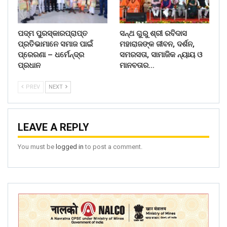
ପଦ୍ମ ପୁରସ୍କାରପ୍ରାପ୍ତ
ସନ୍ଥ ଗୁରୁ ଶ୍ରୀ ରବିଦାସ
ପ୍ରତିଭାମାନେ ସମାଜ ପାଇଁ
ମହାରାଜଙ୍କ ଜୀବନ, ଦର୍ଶନ,
ପ୍ରେରଣା – ଧର୍ମେନ୍ଦ୍ର
ସମରସତା, ସାମାଜିକ ନ୍ୟାୟ ଓ
ପ୍ରଧାନ
ମାନବତାର…
PREV
NEXT
LEAVE A REPLY
You must be
logged in
to post a comment.