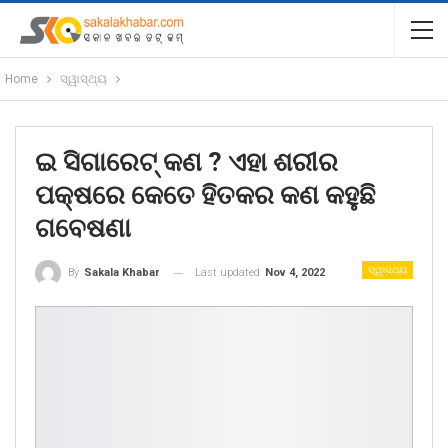
Home
ସ୍ୱାସ୍ଥ୍ୟ
ଇ ସିଗାରେଟ୍ କଣ ? ଏହା ଶରୀର
ପକ୍ଷରେ କେତେ ହିତକର କଣ କହୁଛି
ଗବେଷଣା
ସ୍ୱାସ୍ଥ୍ୟ
Last updated
Nov 4, 2022
By
Sakala Khabar