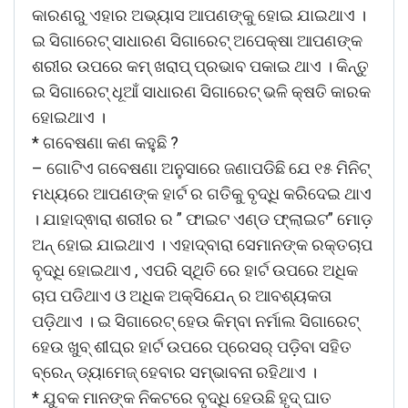
କାରଣରୁ ଏହାର ଅଭ୍ୟାସ ଆପଣଙ୍କୁ ହୋଇ ଯାଇଥାଏ ।
ଇ ସିଗାରେଟ୍ ସାଧାରଣ ସିଗାରେଟ୍ ଅପେକ୍ଷା ଆପଣଙ୍କ
ଶରୀର ଉପରେ କମ୍ ଖରାପ୍ ପ୍ରଭାବ ପକାଇ ଥାଏ । କିନ୍ତୁ
ଇ ସିଗାରେଟ୍ ଧୂଆଁ ସାଧାରଣ ସିଗାରେଟ୍ ଭଳି କ୍ଷତି କାରକ
ହୋଇଥାଏ ।
* ଗବେଷଣା କଣ କହୁଛି ?
– ଗୋଟିଏ ଗବେଷଣା ଅନୁସାରେ ଜଣାପଡିଛି ଯେ ୧୫ ମିନିଟ୍
ମଧ୍ୟରେ ଆପଣଙ୍କ ହାର୍ଟ ର ଗତିକୁ ବୃଦ୍ଧି କରିଦେଇ ଥାଏ
। ଯାହାଦ୍ଵାରା ଶରୀର ର ” ଫାଇଟ ଏଣ୍ଡ ଫ୍ଲାଇଟ” ମୋଡ଼
ଅନ୍ ହୋଇ ଯାଇଥାଏ । ଏହାଦ୍ବାରା ସେମାନଙ୍କ ରକ୍ତଚାପ
ବୃଦ୍ଧି ହୋଇଥାଏ , ଏପରି ସ୍ଥିତି ରେ ହାର୍ଟ ଉପରେ ଅଧିକ
ଚାପ ପଡିଥାଏ ଓ ଅଧିକ ଅକ୍ସିଯେନ୍ ର ଆବଶ୍ୟକତା
ପଡ଼ିଥାଏ । ଇ ସିଗାରେଟ୍ ହେଉ କିମ୍ବା ନର୍ମାଲ ସିଗାରେଟ୍
ହେଉ ଖୁବ୍ ଶୀଘ୍ର ହାର୍ଟ ଉପରେ ପ୍ରେସର୍ ପଡ଼ିବା ସହିତ
ବ୍ରେନ୍ ଡ୍ୟାମେଜ୍ ହେବାର ସମ୍ଭାବନା ରହିଥାଏ ।
* ଯୁବକ ମାନଙ୍କ ନିକଟରେ ବୃଦ୍ଧି ହେଉଛି ହୃଦ୍ ଘାତ