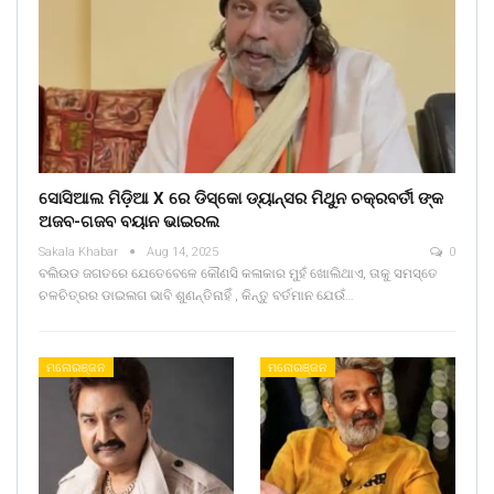
ସୋସିଆଲ ମିଡ଼ିଆ X ରେ ଡିସ୍କୋ ଡ୍ୟାନ୍ସର ମିଥୁନ ଚକ୍ରବର୍ତୀ ଙ୍କ
ଅଜବ-ଗଜବ ବୟାନ ଭାଇରଲ
Sakala Khabar
Aug 14, 2025
0
ବଲିଉଡ ଜଗତରେ ଯେତେବେଳେ କୌଣସି କଳାକାର ମୁହଁ ଖୋଲିଥାଏ, ତାକୁ ସମସ୍ତେ
ଚଳଚିତ୍ରର ଡାଇଲଗ ଭାବି ଶୁଣନ୍ତିନାହିଁ , କିନ୍ତୁ ବର୍ତମାନ ଯେଉଁ…
ମନୋରଞ୍ଜନ
ମନୋରଞ୍ଜନ