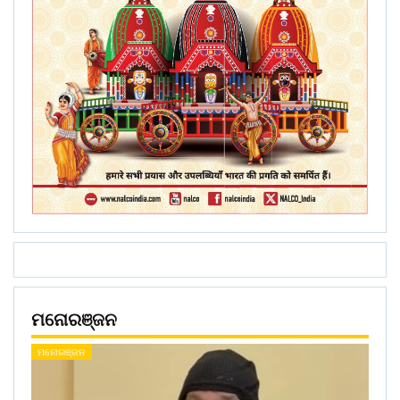
ମନୋରଞ୍ଜନ
ମନୋରଞ୍ଜନ