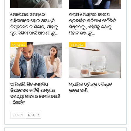
ମେନୋପଯ ସମୟରେ
ଖରାପ ମେଣ୍ଟାଲ ହେଲଥ
ମହିଳାମାନେ ହୋଇ ଥାଆନ୍ତି
ପ୍ରଭାବିତ କରିଥାଏ ଫର୍ଟିଲିଟି
ଡିପ୍ରେସନ ର ଶିକାର, ଯାହାକୁ
ସିଷ୍ଟମକୁ , ଏହିସବୁ କଥାକୁ
ଦୂର କରିବା ପାଇଁ ଆପଣାନ୍ତୁ…
ନିହାତି ରଖନ୍ତୁ…
ସ୍ୱାସ୍ଥ୍ୟ
ସ୍ୱାସ୍ଥ୍ୟ
ଆଜିକାଲି ରିଲେସନସିପ
ମ୍ୟାଜିକ ଡ୍ରିଙ୍କ ସୈନ୍ଧବ
ଡିପ୍ରେସନ କାହିଁକି ଗମ୍ଭୀର
ଲବଣ ପାଣି
ସମସ୍ୟା ଭାବରେ ଦେଖାଦେଉଛି
: ରିସର୍ଚ୍ଚ
PREV
NEXT