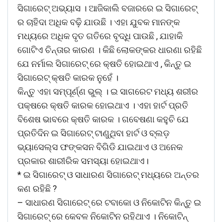
ସିଗାରେଟ୍ ଅଭ୍ୟାସ । ଆଜିକାଲି ବଜାରରେ ଇ ସିଗାରେଟ୍
ର ଚାହିଦା ଅଧିକ ବଢ଼ି ଯାଉଛି । ଏହା ଯୁବକ ମାନଙ୍କ
ମଧ୍ୟରେ ଅଧିକ ଦୃତ ଗତିରେ ବୃଦ୍ଧି ପାଉଛି , ଯାହାକି
ଗୋଟିଏ ଚିନ୍ତାର କାରଣ । କିଛି ଲୋକଙ୍କର ଧାରଣା ରହିଛି
ଯେ ନର୍ମାଲ ସିଗାରେଟ୍ ରେ କ୍ଷତି ହୋଇଥାଏ , କିନ୍ତୁ ଇ
ସିଗାରେଟ୍ କ୍ଷତି କାରକ ନୁହେଁ ।
କିନ୍ତୁ ଏହା ସମ୍ପୂର୍ଣ୍ଣ ଭୁଲ୍ । ଇ ସାଗରେଟ ମଧ୍ୟ ଶରୀର
ପକ୍ଷରେ କ୍ଷତି କାରକ ହୋଇଥାଏ । ଏହା ହାର୍ଟ ପ୍ରତି
ବିଶେଷ ଭାବରେ କ୍ଷତି କାରକ । ଗବେଷଣା କହୁଚି ଯେ
ପ୍ରତିଦିନ ଇ ସିଗାରେଟ୍ ଟାଣୁଥିବା ହାର୍ଟ ଓ ବ୍ଲଡ଼
ଭ୍ୟାସେଲ୍ସ ଫଙ୍କସନ ବିଗିଡି ଯାଇଥାଏ ଓ ଅନେକ
ପ୍ରକାର ଶାରୀରିକ ସମସ୍ୟା ହୋଇଥାଏ।
* ଇ ସିଗାରେଟ୍ ଓ ସାଧାରଣ ସିଗାରେଟ୍ ମଧ୍ୟରେ ଅନ୍ତର
କଣ ରହିଛି ?
– ସାଧାରଣ ସିଗାରେଟ୍ ରେ ଟବାକୋ ଓ ନିକୋଟିନ କିନ୍ତୁ ଇ
ସିଗାରେଟ୍ ରେ କେବଳ ନିକୋଟିନ ରହିଥାଏ । ନିକୋଟିନ୍