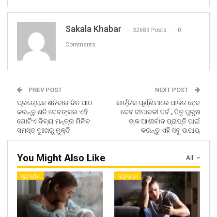
Sakala Khabar
32683 Posts
0
Comments
PREV POST
NEXT POST
ପ୍ରତ୍ୟେକ ଶନିବାର ଦିନ ପାଠ
କାର୍ତ୍ତିକ ପୂର୍ଣ୍ଣିମାରେ ପାଳିତ ହେବ
କରନ୍ତୁ ଶନି ଦେବଙ୍କର ଏହି
ଦେଵ ଦୀପାବଳୀ ପର୍ବ , ପିତୃ ପୁରୁଷ
ଗୋଟିଏ ଦିବ୍ୟ ମନ୍ତ୍ର ମିଳିବ
ଙ୍କ ଆଶୀର୍ବାଦ ପ୍ରାପ୍ତି ପାଇଁ
ସମସ୍ତ ଦୁଃଖରୁ ମୁକ୍ତି
କରନ୍ତୁ ଏହି ସବୁ ଉପାୟ
You Might Also Like
All
ସ୍ୱାସ୍ଥ୍ୟ
ସ୍ୱାସ୍ଥ୍ୟ