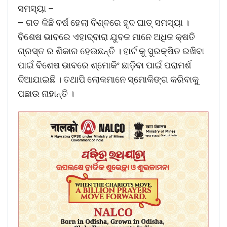
ସମସ୍ୟା –
– ଗତ କିଛି ବର୍ଷ ହେଲା ବିଶ୍ବରେ ହୃଦ ଘାତ୍ ସମସ୍ୟା ।
ବିଶେଷ ଭାବରେ ଏହାଦ୍ବାରା ଯୁବକ ମାନେ ଅଧିକ କ୍ଷତି
ଗ୍ରସ୍ତ ର ଶିକାର ହେଉଛନ୍ତି । ହାର୍ଟ କୁ ସୁରକ୍ଷିତ ରଖିବା
ପାଇଁ ବିଶେଷ ଭାବରେ ଶ୍ମୋକିଂ ଛାଡ଼ିବା ପାଇଁ ପରାମର୍ଶ
ଦିଆଯାଇଛି । ତଥାପି ଲୋକମାନେ ସ୍ମୋକିଙ୍ଗ କରିବାକୁ
ପଛାଉ ନାହାନ୍ତି ।