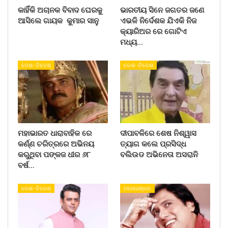
କାହିଁକି ଅଚାନକ ବିବାଦ ଘେରକୁ
ଭାରତୀୟ ସିନେ ଜଗତର ଜଣେ
ଆସିଲେ ଗାୟକ କୁମାର ସାନୁ
ଏଭଳି ନିର୍ଦେଶକ ଯିଏକି ନିଜ
କ୍ୟାରିଅର ରେ ଗୋଟିଏ
ମଧ୍ୟ…
ଦେଶ- ବିଦେଶ
ଦେଶ- ବିଦେଶ
ମହାଭାରତ ଧାରାବାହିକ ରେ
ଦୀପାବଳିରେ ଶେଷ ନିଶ୍ୱାସ
କର୍ଣ୍ଣ ଚରିତ୍ରରେ ଅଭିନୟ
ତ୍ୟାଗ କଲେ ପ୍ରସିଦ୍ଧ
କରୁଥିବା ପଙ୍କଜ ଧୀର ୬୮
ବଲିଉଡ ଅଭିନେତା ଅସରାନି
ବର୍ଷ…
ଦେଶ- ବିଦେଶ
ମନୋରଞ୍ଜନ