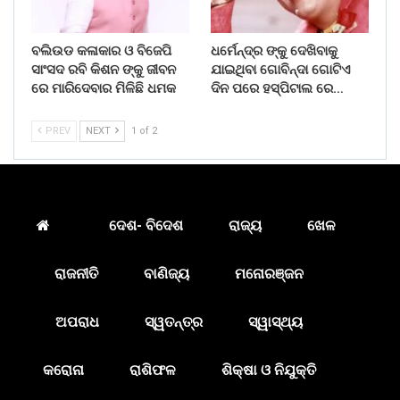
ବଲିଉଡ କଳାକାର ଓ ବିଜେପି
ଧର୍ମେନ୍ଦ୍ର ଙ୍କୁ ଦେଖିବାକୁ
ସାଂସଦ ରବି କିଶନ ଙ୍କୁ ଜୀବନ
ଯାଇଥିବା ଗୋବିନ୍ଦା ଗୋଟିଏ
ରେ ମାରିଦେବାର ମିଳିଛି ଧମକ
ଦିନ ପରେ ହସ୍ପିଟାଲ ରେ…
PREV
NEXT
1 of 2
ଦେଶ- ବିଦେଶ
ରାଜ୍ୟ
ଖେଳ
ରାଜନୀତି
ବାଣିଜ୍ୟ
ମନୋରଞ୍ଜନ
ଅପରାଧ
ସ୍ୱତନ୍ତ୍ର
ସ୍ୱାସ୍ଥ୍ୟ
କରୋନା
ରାଶିଫଳ
ଶିକ୍ଷା ଓ ନିଯୁକ୍ତି