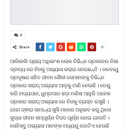
0
Share
ଆଜିକାଲି ପ୍ରାୟ ଅଧିକାଂଶ ଲୋକ ବିଭିନ୍ନ ପ୍ରକାରର ନିଶା
ଦ୍ରବ୍ୟ ରେ ନିଜକୁ ଅଭ୍ୟାସ କରାଇ ନେଇଛନ୍ତି । ଜଳବାୟୁ
ପ୍ରଦୂଷଣ ସହିତ ଜୀବନ ଶୈଳୀ ସେମାନଙ୍କୁ ବିଭିନ୍ନ
ପ୍ରକାର ଖରାପ୍ ଅଭ୍ୟାସ ଆଡ଼କୁ ଟାଣି ନେଉଛି । ତେଣୁ
କରି ମଦ୍ୟପାନ, ଧୁମ୍ରପାନ ଛଡ଼ା ମଣିଷ ଆହୁରି ଅନେକ
ପ୍ରକାର ଖରାପ୍ ଅଭ୍ୟାସ ରେ ନିଜକୁ ବ୍ୟସ୍ତ ରଖୁଛି ।
ଯାହା ଦ୍ଵାରା ସାମାନ୍ୟ ଖୁସି ମନରେ ଅନୁଭବ କରୁ ଥିଲେ
ସୁଦ୍ଧା ଜୀବନ ସମ୍ପୂର୍ଣ୍ଣ ବିପଦ ପୂର୍ଣ୍ଣ ହୋଇ ଯାଉଚି ।
ସେହିସବୁ ଅଭ୍ୟାସ ମାନଙ୍କ ମଧ୍ୟରୁ ଗୋଟିଏ ହେଉଛି