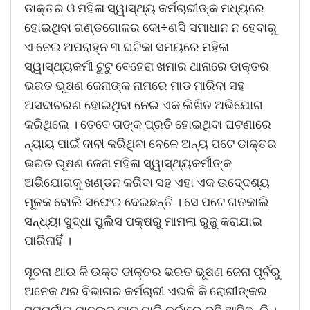
ଡାକ୍ତର ଓ ମହିଳା ସ୍ୱାସ୍ଥ୍ୟ କର୍ମଚାରୀଙ୍କ ମଧ୍ୟରେ
ହୋଇଥିବା ଗଣ୍ଡଗୋଳର କୋ÷ଣସି ସମାଧାନ ନ ହେବାରୁ
ଏ ନେଇ ଅପରାହ୍ନ ୩ ଘଟିକା ସମୟରେ ମହିଳା
ସ୍ୱାସ୍ଥ୍ୟକର୍ମୀ ଟୁଟୁ ବେହେରା ଖମାର ଥାନାରେ ଡାକ୍ତର
ଭରତ ଭୂଷଣ ଜେନାଙ୍କ ନାମରେ ମାଡ ମାରିବା ସହ
ଅସଦାଚରଣ ହୋଇଥିବା ନେଇ ଏକ ଲିଖିତ ଅଭିଯୋଗ
କରିଥିଲେ । ତେବେ ତାଙ୍କ ପ୍ରତି ହୋଇଥିବା ଘଟଣାରେ
ନ୍ୟାୟ ପାଇଁ ଦାବୀ କରିଥିବା ବେଳେ ଅନ୍ୟ ପଟେ ଡାକ୍ତର
ଭରତ ଭୂଷଣ ଜେନା ମହିଳା ସ୍ୱାସ୍ଥ୍ୟକର୍ମୀଙ୍କ
ଅଭିଯୋଗକୁ ଖଣ୍ଡନ କରିବା ସହ ଏହା ଏକ ଉଦେ୍ଦଶ୍ୟ
ମୂଳକ ବୋଲି ସଫେଇ ଦେଇଛନ୍ତି । ସେ ପଟେ ଗତକାଲି
ସନ୍ଧ୍ୟା ସୁଦ୍ଧା ପୁଲିସ ପକ୍ଷରୁ ମାମଲା ରୁଜୁ କରାଯାଇ
ପାରିନାହିଁ ।
ସୂଚନା ଥାଉ କି ଉକ୍ତ ଡାକ୍ତର ଭରତ ଭୂଷଣ ଜେନା ପୂର୍ବରୁ
ଅନେକ ଥର ବିଭାଗର କର୍ମଚାରୀ ଏଭଳି କି ରୋଗୀଙ୍କର