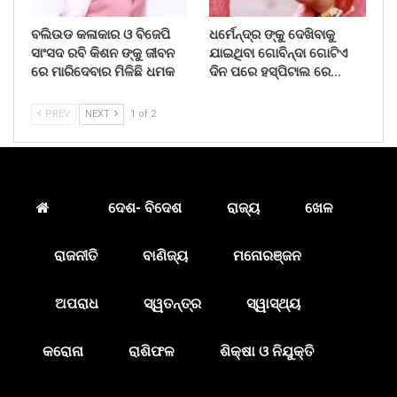
ବଲିଉଡ କଳାକାର ଓ ବିଜେପି
ଧର୍ମେନ୍ଦ୍ର ଙ୍କୁ ଦେଖିବାକୁ
ସାଂସଦ ରବି କିଶନ ଙ୍କୁ ଜୀବନ
ଯାଇଥିବା ଗୋବିନ୍ଦା ଗୋଟିଏ
ରେ ମାରିଦେବାର ମିଳିଛି ଧମକ
ଦିନ ପରେ ହସ୍ପିଟାଲ ରେ…
PREV
NEXT
1 of 2
ଦେଶ- ବିଦେଶ
ରାଜ୍ୟ
ଖେଳ
ରାଜନୀତି
ବାଣିଜ୍ୟ
ମନୋରଞ୍ଜନ
ଅପରାଧ
ସ୍ୱତନ୍ତ୍ର
ସ୍ୱାସ୍ଥ୍ୟ
କରୋନା
ରାଶିଫଳ
ଶିକ୍ଷା ଓ ନିଯୁକ୍ତି