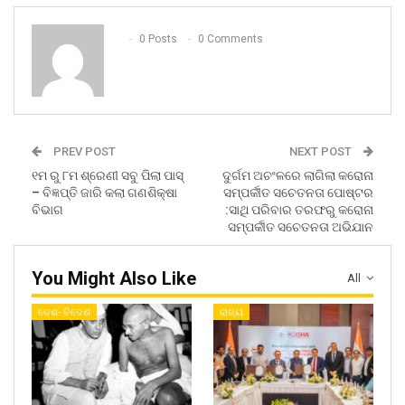
0 Posts
0 Comments
PREV POST
NEXT POST
୧ମ ରୁ ୮ମ ଶ୍ରେଣୀ ସବୁ ପିଲା ପାସ୍
ଦୁର୍ଗମ ଅଚଂଳରେ ଲାଗିଲା କରୋନା
– ବିଜ୍ଞପ୍ତି ଜାରି କଲା ଗଣଶିକ୍ଷା
ସମ୍ପର୍କୀତ ସଚେତନତା ପୋଷ୍ଟର
ବିଭାଗ
:ସାଥି ପରିବାର ତରଫରୁ କରୋନା
ସମ୍ପର୍କୀତ ସଚେତନତା ଅଭିଯାନ
You Might Also Like
All
ଦେଶ- ବିଦେଶ
ରାଜ୍ୟ