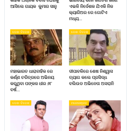
କାହିଁକି ଅଚାନକ ବିବାଦ ଘେରକୁ
ଭାରତୀୟ ସିନେ ଜଗତର ଜଣେ
ଆସିଲେ ଗାୟକ କୁମାର ସାନୁ
ଏଭଳି ନିର୍ଦେଶକ ଯିଏକି ନିଜ
କ୍ୟାରିଅର ରେ ଗୋଟିଏ
ମଧ୍ୟ…
ଦେଶ- ବିଦେଶ
ଦେଶ- ବିଦେଶ
ମହାଭାରତ ଧାରାବାହିକ ରେ
ଦୀପାବଳିରେ ଶେଷ ନିଶ୍ୱାସ
କର୍ଣ୍ଣ ଚରିତ୍ରରେ ଅଭିନୟ
ତ୍ୟାଗ କଲେ ପ୍ରସିଦ୍ଧ
କରୁଥିବା ପଙ୍କଜ ଧୀର ୬୮
ବଲିଉଡ ଅଭିନେତା ଅସରାନି
ବର୍ଷ…
ଦେଶ- ବିଦେଶ
ମନୋରଞ୍ଜନ