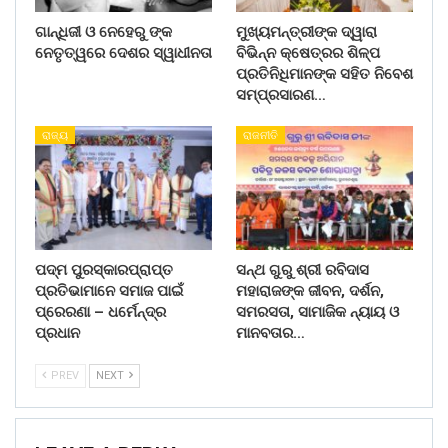
ଗାନ୍ଧିଜୀ ଓ ନେହେରୁ ଙ୍କ
ମୁଖ୍ୟମନ୍ତ୍ରୀଙ୍କ ଦ୍ୱାରା
ନେତୃତ୍ୱରେ ଦେଶର ସ୍ୱାଧୀନତା
ବିଭିନ୍ନ କ୍ଷେତ୍ରର ଶିଳ୍ପ
ପ୍ରତିନିଧିମାନଙ୍କ ସହିତ ନିବେଶ
ସମ୍ପ୍ରସାରଣ…
ରାଜ୍ୟ
ରାଜନୀତି
ପଦ୍ମ ପୁରସ୍କାରପ୍ରାପ୍ତ
ସନ୍ଥ ଗୁରୁ ଶ୍ରୀ ରବିଦାସ
ପ୍ରତିଭାମାନେ ସମାଜ ପାଇଁ
ମହାରାଜଙ୍କ ଜୀବନ, ଦର୍ଶନ,
ପ୍ରେରଣା – ଧର୍ମେନ୍ଦ୍ର
ସମରସତା, ସାମାଜିକ ନ୍ୟାୟ ଓ
ପ୍ରଧାନ
ମାନବତାର…
PREV
NEXT