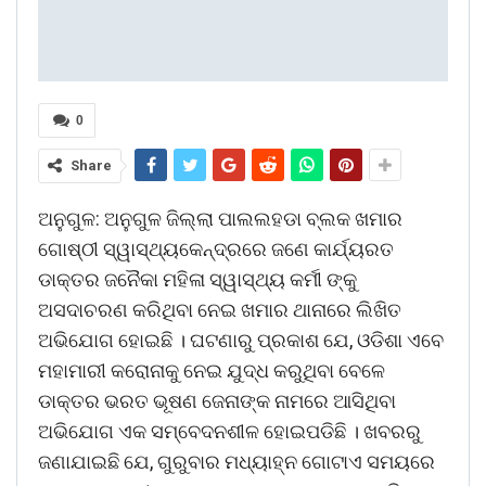
0
Share
ଅନୁଗୁଳ: ଅନୁଗୁଳ ଜିଲ୍ଲା ପାଲଲହଡା ବ୍ଲକ ଖମାର
ଗୋଷ୍ଠୀ ସ୍ୱାସ୍ଥ୍ୟକେନ୍ଦ୍ରରେ ଜଣେ କାର୍ଯ୍ୟରତ
ଡାକ୍ତର ଜନୈକା ମହିଳା ସ୍ୱାସ୍ଥ୍ୟ କର୍ମୀ ଙ୍କୁ
ଅସଦାଚରଣ କରିଥିବା ନେଇ ଖମାର ଥାନାରେ ଲିଖିତ
ଅଭିଯୋଗ ହୋଇଛି । ଘଟଣାରୁ ପ୍ରକାଶ ଯେ, ଓଡିଶା ଏବେ
ମହାମାରୀ କରୋନାକୁ ନେଇ ଯୁଦ୍ଧ କରୁଥିବା ବେଳେ
ଡାକ୍ତର ଭରତ ଭୂଷଣ ଜେନାଙ୍କ ନାମରେ ଆସିଥିବା
ଅଭିଯୋଗ ଏକ ସମ୍ବେଦନଶୀଳ ହୋଇପଡିଛି । ଖବରରୁ
ଜଣାଯାଇଛି ଯେ, ଗୁରୁବାର ମଧ୍ୟାହ୍ନ ଗୋଟାଏ ସମୟରେ