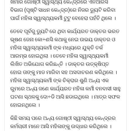
ଖମାର ଗୋଷ୍ଠୀ ସ୍ୱାସ୍ଥ୍ୟ କେନ୍ଦ୍ରରେ ଏନଆରସି
ବିଭାଗ (ପୃଷ୍ଟି ସାଧନ କେନ୍ଦ୍ର)ରେ ନିଜର ଡ୍ୟୁଟି କରିବା
ପାଇଁ ମହିଳା ସ୍ୱାସ୍ଥ୍ୟକର୍ମୀ ଟୁଟୁ ବେହେରା ପହଁଚି ଥିଲେ ।
ତେବେ ପୂର୍ବରୁ ଡ୍ୟୁଟି ରେ ଥିବା କାର୍ଯ୍ୟରତ ଡାକ୍ତର ଭରତ
ଭୂଷଣ ଜେନା କୋ÷ଣସି କଥାକୁ ନେଇ ଉଭୟ ଡାକ୍ତର ଓ
ମହିଳା ସ୍ୱାସ୍ଥ୍ୟକର୍ମୀ ଙ୍କ ମଧ୍ୟରେ ଯୁକ୍ତି ତର୍କ
ଆରମ୍ଭ ହୋଇଥିଲା । ତେବେ ମହିଳା ସ୍ୱାସ୍ଥ୍ୟକର୍ମୀ
ଲିଖିତ ଅଭିଯୋଗ କରିଛନ୍ତି । ଡାକ୍ତର ଉତ୍କ୍ଷିପ୍ତ
ହୋଇ ତାଙ୍କୁ ମାଡ ମାରିବା ସହ ଅସଦାଚରଣ କରିଥିଲେ ।
ମହିଳା ସ୍ୱାସ୍ଥ୍ୟକର୍ମୀ ଙ୍କ ଚିକ୍ରାର ଶୁଣି ଅନ୍ୟ ଏକ
ରୁମରେ ଅନ୍ୟ ଜଣେ କାର୍ଯ୍ୟରତ ମହିଳା କର୍ମୀ ବନବାସୀ ସାହୁ
ଘଟଣା ସ୍ଥଳକୁ ଦୋ÷ଡି ଆସି ଛଡାଇଥିଲେ । ମାତ୍ର ସଫଳ
ହୋଇନଥିଲେ ।
କିଛି ସମୟ ପରେ ଅନ୍ୟ ଗୋଷ୍ଠୀ ସ୍ୱାସ୍ଥ୍ୟ କେନ୍ଦ୍ରର
କର୍ମଚାରୀ ମାନେ ଆସି ମହିଳାଙ୍କୁ ଉଦ୍ଧାର କରିଥିଲେ ।