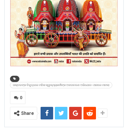
ଡାକ୍ତରଙ୍କ ବିରୁଦ୍ଧରେ ମହିଳା ସ୍ୱାସ୍ଥ୍ୟକର୍ମୀଙ୍କ ଅସଦାଚରଣ ଅଭିଯୋଗ- ଥାନାରେ ମାମଲା
0
Share