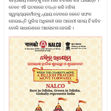
ସମ୍ପର୍କୀୟ ମାନଙ୍କୁ ମାଡ ମାରି ଚର୍ଚାରେ ରହି ଆସିଛନ୍ତି ।
ତେବେ ଏହି ଘଟଣାରେ ତଦନ୍ତ କରି ମହିଳା
ସ୍ୱାସ୍ଥ୍ୟକର୍ମୀଙ୍କୁ ନ୍ୟାୟ ଦେବାରେ କେତେ ସଫଳ
ହୋଇଛନ୍ତି ପୁଲିସ ଅଧିକାରୀ ତାହା ଆଗାମୀ ସମୟ ହିଁ କହିବ
ବୋଲି ସାଧାରଣରେ ଆଲୋଚନା ହେଉଛି ।