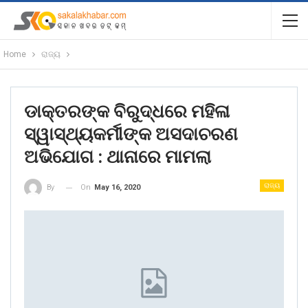
Home
ରାଜ୍ୟ
ଡାକ୍ତରଙ୍କ ବିରୁଦ୍ଧରେ ମହିଳା
ସ୍ୱାସ୍ଥ୍ୟକର୍ମୀଙ୍କ ଅସଦାଚରଣ
ଅଭିଯୋଗ : ଥାନାରେ ମାମଲା
ରାଜ୍ୟ
On
May 16, 2020
By