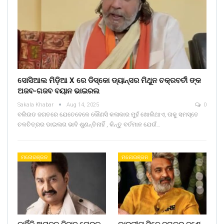
ସୋସିଆଲ ମିଡ଼ିଆ X ରେ ଡିସ୍କୋ ଡ୍ୟାନ୍ସର ମିଥୁନ ଚକ୍ରବର୍ତୀ ଙ୍କ
ଅଜବ-ଗଜବ ବୟାନ ଭାଇରଲ
Sakala Khabar
Aug 14, 2025
0
ବଲିଉଡ ଜଗତରେ ଯେତେବେଳେ କୌଣସି କଳାକାର ମୁହଁ ଖୋଲିଥାଏ, ତାକୁ ସମସ୍ତେ
ଚଳଚିତ୍ରର ଡାଇଲଗ ଭାବି ଶୁଣନ୍ତିନାହିଁ , କିନ୍ତୁ ବର୍ତମାନ ଯେଉଁ…
ମନୋରଞ୍ଜନ
ମନୋରଞ୍ଜନ