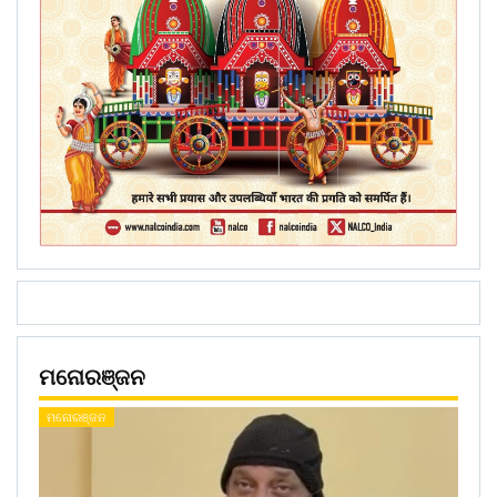
ମନୋରଞ୍ଜନ
ମନୋରଞ୍ଜନ