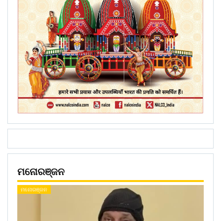
ମନୋରଞ୍ଜନ
ମନୋରଞ୍ଜନ