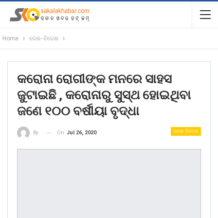
Home
ଦେଶ- ବିଦେଶ
କରୋନା ରୋଗୀଙ୍କ ମନରେ ସାହସ
ଜୁଟାଇଛି , କରୋନାରୁ ସୁସ୍ଥ ହୋଇଥିବା
ଜଣେ ୧୦୦ ବର୍ଷୀୟା ବୃଦ୍ଧା
ଦେଶ- ବିଦେଶ
On
Jul 26, 2020
By