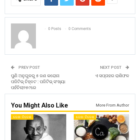
0 Posts
0 Comments
PREV POST
NEXT POST
ପୁଣି ଅନୁଗୁଳରୁ ୫ ଜଣ କରୋନା
ଏ ସପ୍ତାହର ରାଶିଫଳ
ପଜିଟିଭ୍ ଚିହ୍ନଟ : ପଜିଟିଭ୍ ସଂଖ୍ୟା
ପହଁଚିଲା୨୫୯ରେ
You Might Also Like
More From Author
ଦେଶ- ବିଦେଶ
ଦେଶ- ବିଦେଶ