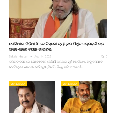
ସୋସିଆଲ ମିଡ଼ିଆ X ରେ ଡିସ୍କୋ ଡ୍ୟାନ୍ସର ମିଥୁନ ଚକ୍ରବର୍ତୀ ଙ୍କ
ଅଜବ-ଗଜବ ବୟାନ ଭାଇରଲ
Sakala Khabar
Aug 14, 2025
0
ବଲିଉଡ ଜଗତରେ ଯେତେବେଳେ କୌଣସି କଳାକାର ମୁହଁ ଖୋଲିଥାଏ, ତାକୁ ସମସ୍ତେ
ଚଳଚିତ୍ରର ଡାଇଲଗ ଭାବି ଶୁଣନ୍ତିନାହିଁ , କିନ୍ତୁ ବର୍ତମାନ ଯେଉଁ…
ମନୋରଞ୍ଜନ
ମନୋରଞ୍ଜନ