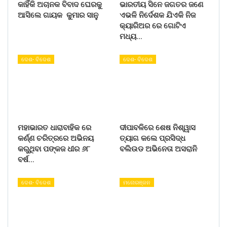
କାହିଁକି ଅଚାନକ ବିବାଦ ଘେରକୁ
ଭାରତୀୟ ସିନେ ଜଗତର ଜଣେ
ଆସିଲେ ଗାୟକ କୁମାର ସାନୁ
ଏଭଳି ନିର୍ଦେଶକ ଯିଏକି ନିଜ
କ୍ୟାରିଅର ରେ ଗୋଟିଏ
ମଧ୍ୟ…
ଦେଶ- ବିଦେଶ
ଦେଶ- ବିଦେଶ
ମହାଭାରତ ଧାରାବାହିକ ରେ
ଦୀପାବଳିରେ ଶେଷ ନିଶ୍ୱାସ
କର୍ଣ୍ଣ ଚରିତ୍ରରେ ଅଭିନୟ
ତ୍ୟାଗ କଲେ ପ୍ରସିଦ୍ଧ
କରୁଥିବା ପଙ୍କଜ ଧୀର ୬୮
ବଲିଉଡ ଅଭିନେତା ଅସରାନି
ବର୍ଷ…
ଦେଶ- ବିଦେଶ
ମନୋରଞ୍ଜନ