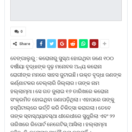
0
Share
ବେଙ୍ଗାଲୁରୁ : କରୋନାରୁ ସୁସ୍ଥ ହୋଇଥିବା ଜଣେ ୧୦୦
ବର୍ଷୀୟା ବୃଦ୍ଧାଙ୍କ ଦୃଢ଼ ମନୋବଳ ଅନ୍ୟ କରୋନା
ରୋଗୀଙ୍କ ମନରେ ସାହସ ଜୁଟାଇଛି। ଉକ୍ତ ବୃଦ୍ଧା‌ ଜଣଙ୍କ
କର୍ଣ୍ଣାଟକର ବେଲ୍ଲାରି ଜିଲ୍ଲାର। ତାଙ୍କ ନାମ
ହଲ୍ଲାମ୍ମା। ସେ ଗତ ଜୁଲାଇ ୧୬ ତ‌ାରିଖରେ କ‌ରୋନା
ସଂକ୍ରମିତ ହୋଇଥିବା ଜଣାପଡ଼ିଥିଲା। ଏହାପରେ ତାଙ୍କୁ
ହସ୍ପିଟାଲ୍‌ରେ ଭର୍ତ୍ତି କରି ଚିକିତ୍ସା କରାଗଲା। ତେବେ
ତାଙ୍କ ସ୍ବାସ୍ଥ୍ୟାବସ୍ଥା ଧୀ‌ରେଧୀରେ ସୁଧୁରିଲା ଏବଂ ୨୨
ତାରିଖରେ ରିପୋର୍ଟ ନେଗେଟିଭ୍‌ ଆସିଲା। ହଲ୍ଲାମ୍ମା