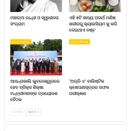
ମହାତ୍ମା ଗାନ୍ଧୀ ଓ ସ୍ୱାଧୀନତା
ଏହି ୫ଟି ଖାଦ୍ୟ ପଦାର୍ଥ ମଣିଷ
ସଂଗ୍ରାମ
ଶରୀରରୁ କ୍ୟାଲସିୟମ କୁ କରି
ଦେଇଥାଏ ନଷ୍ଟ
ଦେଶ- ବିଦେଶ
ଦେଶ- ବିଦେଶ
ଆସନ୍ତାକାଲି ଭୁବନେଶ୍ୱରରେ
‘ଅଗ୍ନି-୪’ ବାଲିଷ୍ଟିକ
ହେବ ବ୍ରିକ୍ସ ଶିକ୍ଷା
କ୍ଷେପଣାସ୍ତ୍ରର ସଫଳ
ମନ୍ତ୍ରୀମାନଙ୍କ ତ୍ରୟୋଦଶ
ପରୀକ୍ଷଣ
ବୈଠକ
PREV
NEXT