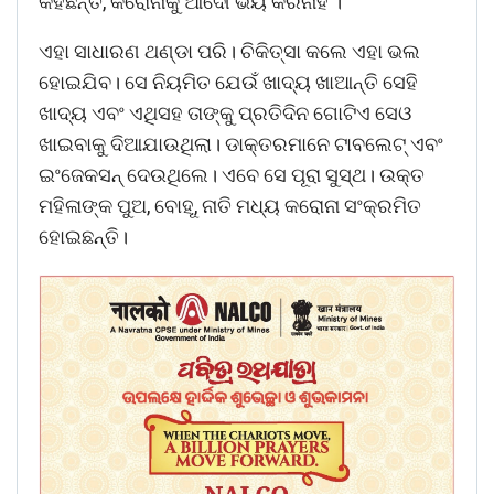
କହିଛନ୍ତି, କରୋନାକୁ ଆଦୌ ଭୟ କରନାହିଁ ।
ଏହା ସାଧାରଣ ଥଣ୍ଡା ପରି। ଚିକିତ୍ସା କଲେ ଏହା ଭଲ
ହୋଇଯିବ। ସେ ନିୟମିତ ‌ଯେଉଁ ଖାଦ୍ୟ ଖାଆନ୍ତି ସେହି
ଖାଦ୍ୟ ଏବଂ ଏଥିସହ ତାଙ୍କୁ ପ୍ରତିଦିନ ଗୋଟିଏ ସେଓ
ଖାଇବାକୁ ଦିଆଯାଉଥିଲା। ଡାକ୍ତରମାନେ ଟାବଲେଟ୍‌ ଏବଂ
ଇଂଜେକସନ୍‌ ଦେଉଥିଲେ। ଏବେ ସେ ପୂରା ସୁସ୍ଥ। ଉକ୍ତ
ମହିଳାଙ୍କ ପୁଅ, ‌ବୋହୂ, ନାତି ମଧ୍ୟ କରୋନା ସଂକ୍ରମିତ
ହୋଇଛନ୍ତି।