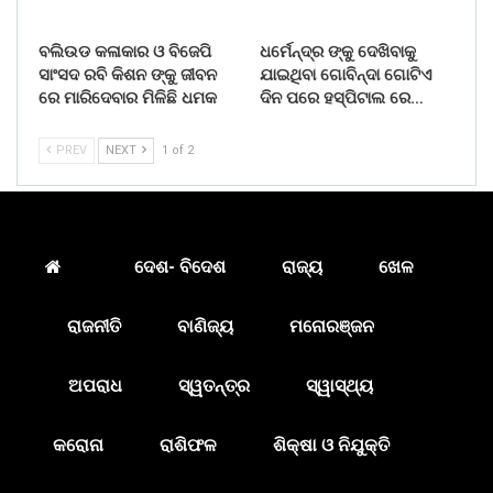
ବଲିଉଡ କଳାକାର ଓ ବିଜେପି
ଧର୍ମେନ୍ଦ୍ର ଙ୍କୁ ଦେଖିବାକୁ
ସାଂସଦ ରବି କିଶନ ଙ୍କୁ ଜୀବନ
ଯାଇଥିବା ଗୋବିନ୍ଦା ଗୋଟିଏ
ରେ ମାରିଦେବାର ମିଳିଛି ଧମକ
ଦିନ ପରେ ହସ୍ପିଟାଲ ରେ…
PREV
NEXT
1 of 2
ଦେଶ- ବିଦେଶ
ରାଜ୍ୟ
ଖେଳ
ରାଜନୀତି
ବାଣିଜ୍ୟ
ମନୋରଞ୍ଜନ
ଅପରାଧ
ସ୍ୱତନ୍ତ୍ର
ସ୍ୱାସ୍ଥ୍ୟ
କରୋନା
ରାଶିଫଳ
ଶିକ୍ଷା ଓ ନିଯୁକ୍ତି