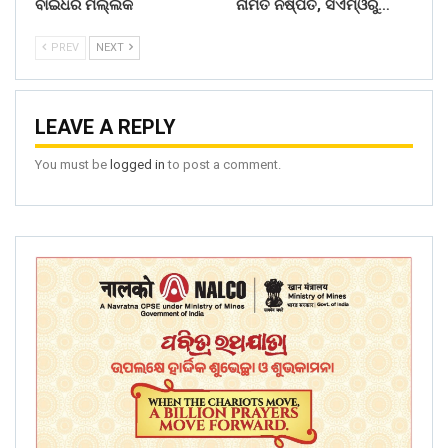
ବାଇଧର ମଲ୍ଲିକ
ନାମିତ ନିଷ୍ପତି, ସିଏମ୍‌ଓରୁ…
PREV
NEXT
LEAVE A REPLY
You must be
logged in
to post a comment.