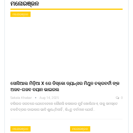
ମନୋରଞ୍ଜନ
ମନୋରଞ୍ଜନ
ସୋସିଆଲ ମିଡ଼ିଆ X ରେ ଡିସ୍କୋ ଡ୍ୟାନ୍ସର ମିଥୁନ ଚକ୍ରବର୍ତୀ ଙ୍କ
ଅଜବ-ଗଜବ ବୟାନ ଭାଇରଲ
Sakala Khabar
Aug 14, 2025
0
ବଲିଉଡ ଜଗତରେ ଯେତେବେଳେ କୌଣସି କଳାକାର ମୁହଁ ଖୋଲିଥାଏ, ତାକୁ ସମସ୍ତେ
ଚଳଚିତ୍ରର ଡାଇଲଗ ଭାବି ଶୁଣନ୍ତିନାହିଁ , କିନ୍ତୁ ବର୍ତମାନ ଯେଉଁ…
ମନୋରଞ୍ଜନ
ମନୋରଞ୍ଜନ