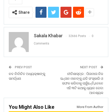
Share
Sakala Khabar
32666 Posts
0
Comments
PREV POST
NEXT POST
ନବ ନିର୍ବାଚିତ ଅଧ୍ୟକ୍ଷାଙ୍କୁ
ନୀତିଶାସ୍ତ୍ର : ପିତାମାତା ନିଜ
ସମର୍ଦ୍ଧନା
ସନ୍ତାନ ମାନଙ୍କୁ ଯଦି ସଂସ୍କାରି ଓ
ସଫଳ କରିବାକୁ ଚାହୁଁଛନ୍ତି,ତେବେ
ଏହି ୩ଟି କଥାକୁ ଧ୍ୟାନ ଦେବା
ଆବଶ୍ୟକ
You Might Also Like
More From Author