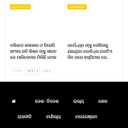
ଦେଶ- ବିଦେଶ
ମନୋରଞ୍ଜନ
ବଲିଉଡ କଳାକାର ଓ ବିଜେପି
ଧର୍ମେନ୍ଦ୍ର ଙ୍କୁ ଦେଖିବାକୁ
ସାଂସଦ ରବି କିଶନ ଙ୍କୁ ଜୀବନ
ଯାଇଥିବା ଗୋବିନ୍ଦା ଗୋଟିଏ
ରେ ମାରିଦେବାର ମିଳିଛି ଧମକ
ଦିନ ପରେ ହସ୍ପିଟାଲ ରେ…
PREV
NEXT
1 of 2
ଦେଶ- ବିଦେଶ
ରାଜ୍ୟ
ଖେଳ
ରାଜନୀତି
ବାଣିଜ୍ୟ
ମନୋରଞ୍ଜନ