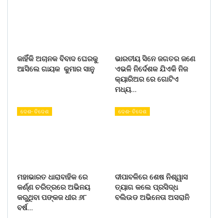
କାହିଁକି ଅଚାନକ ବିବାଦ ଘେରକୁ
ଭାରତୀୟ ସିନେ ଜଗତର ଜଣେ
ଆସିଲେ ଗାୟକ କୁମାର ସାନୁ
ଏଭଳି ନିର୍ଦେଶକ ଯିଏକି ନିଜ
କ୍ୟାରିଅର ରେ ଗୋଟିଏ
ମଧ୍ୟ…
ଦେଶ- ବିଦେଶ
ଦେଶ- ବିଦେଶ
ମହାଭାରତ ଧାରାବାହିକ ରେ
ଦୀପାବଳିରେ ଶେଷ ନିଶ୍ୱାସ
କର୍ଣ୍ଣ ଚରିତ୍ରରେ ଅଭିନୟ
ତ୍ୟାଗ କଲେ ପ୍ରସିଦ୍ଧ
କରୁଥିବା ପଙ୍କଜ ଧୀର ୬୮
ବଲିଉଡ ଅଭିନେତା ଅସରାନି
ବର୍ଷ…