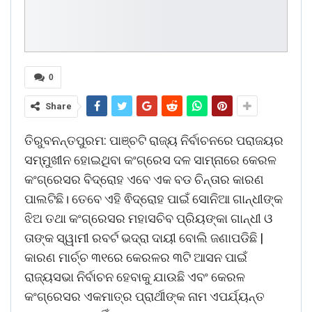
0
Share
ତିରୁବନନ୍ତପୁରମ: ପାଞ୍ଚଟି ରାଜ୍ୟ ନିର୍ବାଚନରେ ​​ପରାଜୟର
ସମ୍ମୁଖୀନ ହୋଇଥିବା କଂଗ୍ରେସ ଦଳ ସାମ୍ନାରେ କେରଳ
କଂଗ୍ରେସର ବିଦ୍ରୋହ ଏବେ ଏକ ବଡ ଚିନ୍ତାର କାରଣ
ପାଲଟିଛି। ତେବେ ଏହି ଵିଦ୍ରୋହ ପାଇଁ ସୋନିଆ ଗାନ୍ଧୀଙ୍କ
ଝିଅ ତଥା କଂଗ୍ରେସର ମହାସଚିବ ପ୍ରିୟଙ୍କା ଗାନ୍ଧୀ ଓ
ତାଙ୍କ ସ୍ୱାମୀ ରବର୍ଟ ଭଦ୍ରା ଦାୟୀ ବୋଲି ଜଣାପଡିଛି |
କାରଣ ମାର୍ଚ୍ଚ ୩୧ରେ କେରଳର ୩ଟି ଆସନ ପାଇଁ
ରାଜ୍ୟସଭା ନିର୍ବାଚନ ହେବାକୁ ଯାଉଛି ଏବଂ କେରଳ
କଂଗ୍ରେସର ଏକମାତ୍ର ପ୍ରାର୍ଥୀଙ୍କ ନାମ ଏପର୍ଯ୍ୟନ୍ତ