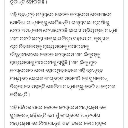
ଚୂଡାନ୍ତ ହୋଇନାହିଁ।
ଏହି ଦ୍ବନ୍ଦ୍ବ ମଧ୍ୟରେ କେରଳ କଂଗ୍ରେସ ନେତାମାନେ
ସୋନିଆ ଗାନ୍ଧୀଙ୍କୁ ଭେଟିଛନ୍ତି। ରାଜ୍ୟସଭା ପ୍ରାର୍ଥୀକୁ
ନେଇ ଅସନ୍ତୋଷ ଦେଖାଦେଇଛି କାରଣ ପ୍ରିୟଙ୍କା ଗାନ୍ଧୀ
ଏବଂ ରବର୍ଟ ଭଦ୍ରା ତାଙ୍କ ଘନିଷ୍ଠ ସହଯୋଗୀ କୃଷ୍ଣନ
ଶ୍ରୀନିବାସନଙ୍କୁ ରାଜ୍ୟସଭାକୁ ପଠାଇବାକୁ
ଚାଁହୁଥିବାବେଳେ କେରଳ କଂଗ୍ରେସ ଏମ ଲିଜୁଙ୍କୁ
ରାଜ୍ୟସଭାକୁ ପଠାଇବାକୁ ଚାହୁଁଛି | ଏମ ଲିଜୁ ଯୁବ
କଂଗ୍ରେସର ନେତା ହୋଇଥିବାବେଳେ ଏହି ଦ୍ବନ୍ଦ୍ବ
ମଧ୍ୟରେ କେରଳ କଂଗ୍ରେସ ସଭାପତି କେ ସୁଧାକରନ୍
ଦିଲ୍ଲୀରେ ପହଞ୍ଚି ସୋନିଆ ଗାନ୍ଧୀଙ୍କୁ ଭେଟି ଆଲୋଚନା
କରିଛନ୍ତି।
ଏହି ବୈଠକ ପରେ କେରଳ କଂଗ୍ରେସ ଅଧ୍ୟକ୍ଷ କେ
ସୁଧାକରନ୍ କହିଛନ୍ତି ଯେ ମୁଁ କଂଗ୍ରେସ ଅନ୍ତରୀଣ
ଅଧ୍ୟକ୍ଷା ସୋନିଆ ଗାନ୍ଧୀ ଏବଂ ଦଳର ନେତା ରାହୁଲ