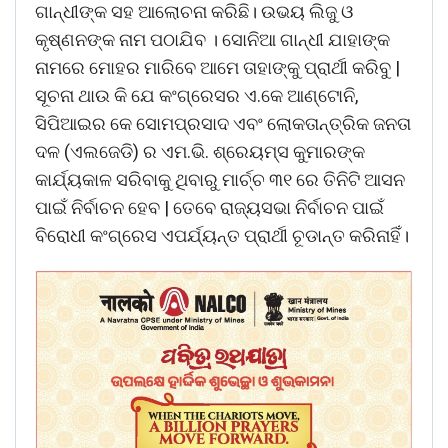
ଗାନ୍ଧୀଙ୍କ ସହ ଆଲୋଚନା କରିଛି। ଉଭୟ ଲିଜୁ ଓ
କୃଷ୍ଣନଙ୍କ ନାମ ପଠାଯିବ । ସୋନିଆ ଗାନ୍ଧୀ ଯାହାଙ୍କ
ନାମରେ ମୋହର ମାରିବେ ଆମେ ତାହାଙ୍କୁ ପ୍ରାର୍ଥୀ କରିବୁ |
ସୂଚନା ଥାଉ କି ଯେ କଂଗ୍ରେସର ଏ.କେ ଆଣ୍ଟୋନି,
ସିପିଆଇର କେ ସୋମପ୍ରସାଦ ଏବଂ ଲୋକତାନ୍ତ୍ରିକ ଜନତା
ଦଳ (ଏଲଜେଡି) ର ଏମ.ଭି. ଶ୍ରେୟମ୍ସ କୁମାରଙ୍କ
କାର୍ଯ୍ୟକାଳ ସରିବାକୁ ଥିବାରୁ ମାର୍ଚ୍ଚ ୩୧ ରେ ତିନିଟି ଆସନ
ପାଇଁ ନିର୍ବାଚନ ହେବ | ତେବେ ରାଜ୍ୟସଭା ନିର୍ବାଚନ ପାଇଁ
ବିରୋଧୀ କଂଗ୍ରେସ ଏପର୍ଯ୍ୟନ୍ତ ପ୍ରାର୍ଥୀ ଚୂଡାନ୍ତ କରିନାହିଁ।