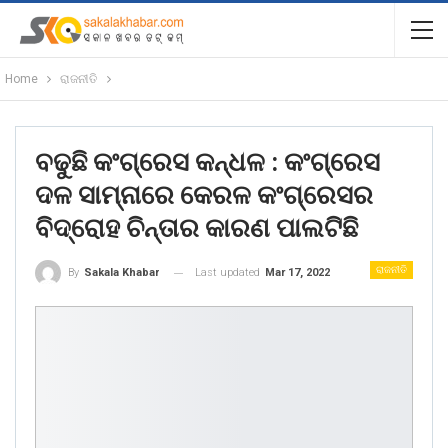
Home
ରାଜନୀତି
ବଢୁଛି କଂଗ୍ରେସ କନ୍ଧଳ : କଂଗ୍ରେସ
ଦଳ ସାମ୍ନାରେ କେରଳ କଂଗ୍ରେସର
ବିଦ୍ରୋହ ଚିନ୍ତାର କାରଣ ପାଲଟିଛି
ରାଜନୀତି
Last updated
Mar 17, 2022
By
Sakala Khabar