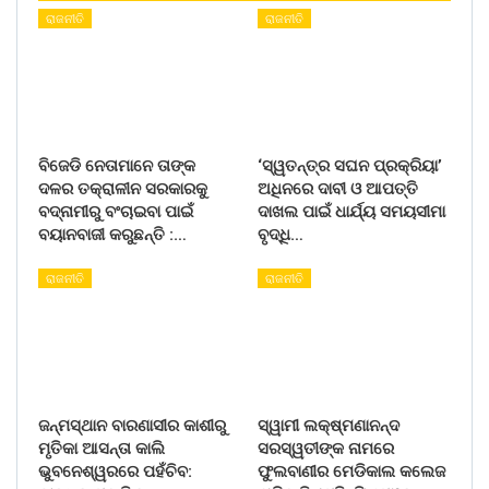
ରାଜନୀତି
ରାଜନୀତି
ବିଜେଡି ନେତାମାନେ ତାଙ୍କ
‘ସ୍ୱତନ୍ତ୍ର ସଘନ ପ୍ରକ୍ରିୟା’
ଦଳର ତକ୍ରାଳୀନ ସରକାରକୁ
ଅଧିନରେ ଦାବୀ ଓ ଆପତ୍ତି
ବଦ୍ନାମୀରୁ ବଂଚାଇବା ପାଇଁ
ଦାଖଲ ପାଇଁ ଧାର୍ଯ୍ୟ ସମୟସୀମା
ବୟାନବାଜୀ କରୁଛନ୍ତି :…
ବୃଦ୍ଧି…
ରାଜନୀତି
ରାଜନୀତି
ଜନ୍ମସ୍ଥାନ ବାରଣାସୀର କାଶୀରୁ
ସ୍ୱାମୀ ଲକ୍ଷ୍ମଣାନନ୍ଦ
ମୃତିକା ଆସନ୍ତା କାଲି
ସରସ୍ୱତୀଙ୍କ ନାମରେ
ଭୁବନେଶ୍ୱରରେ ପହଁଚିବ:
ଫୁଲବାଣୀର ମେଡିକାଲ କଲେଜ